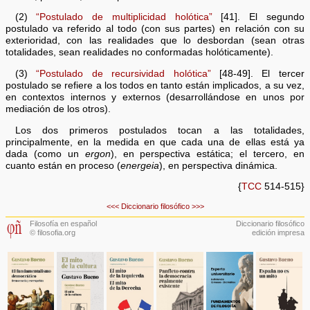
(2)
“Postulado de multiplicidad holótica”
[41]. El segundo
postulado va referido al todo (con sus partes) en relación con su
exterioridad, con las realidades que lo desbordan (sean otras
totalidades, sean realidades no conformadas holóticamente).
(3)
“Postulado de recursividad holótica”
[48-49]. El tercer
postulado se refiere a los todos en tanto están implicados, a su vez,
en contextos internos y externos (desarrollándose en unos por
mediación de los otros).
Los dos primeros postulados tocan a las totalidades,
principalmente, en la medida en que cada una de ellas está ya
dada (como un
ergon
), en perspectiva estática; el tercero, en
cuanto están en proceso (
energeia
), en perspectiva dinámica.
{
TCC
514-515}
<<<
Diccionario filosófico
>>>
Filosofía en español
Diccionario filosófico
© filosofia.org
edición impresa