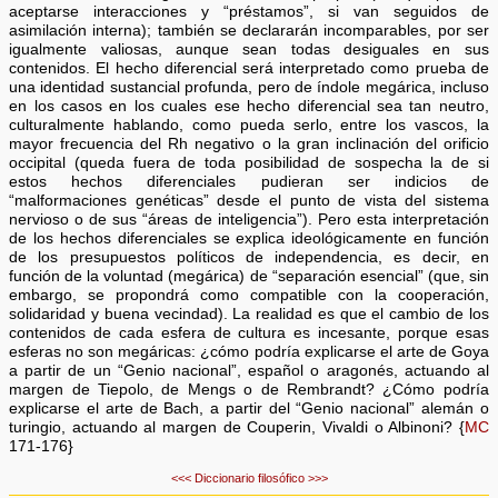
aceptarse interacciones y “préstamos”, si van seguidos de
asimilación interna); también se declararán incomparables, por ser
igualmente valiosas, aunque sean todas desiguales en sus
contenidos. El hecho diferencial será interpretado como prueba de
una identidad sustancial profunda, pero de índole megárica, incluso
en los casos en los cuales ese hecho diferencial sea tan neutro,
culturalmente hablando, como pueda serlo, entre los vascos, la
mayor frecuencia del Rh negativo o la gran inclinación del orificio
occipital (queda fuera de toda posibilidad de sospecha la de si
estos hechos diferenciales pudieran ser indicios de
“malformaciones genéticas” desde el punto de vista del sistema
nervioso o de sus “áreas de inteligencia”). Pero esta interpretación
de los hechos diferenciales se explica ideológicamente en función
de los presupuestos políticos de independencia, es decir, en
función de la voluntad (megárica) de “separación esencial” (que, sin
embargo, se propondrá como compatible con la cooperación,
solidaridad y buena vecindad). La realidad es que el cambio de los
contenidos de cada esfera de cultura es incesante, porque esas
esferas no son megáricas: ¿cómo podría explicarse el arte de Goya
a partir de un “Genio nacional”, español o aragonés, actuando al
margen de Tiepolo, de Mengs o de Rembrandt? ¿Cómo podría
explicarse el arte de Bach, a partir del “Genio nacional” alemán o
turingio, actuando al margen de Couperin, Vivaldi o Albinoni? {
MC
171-176}
<<<
Diccionario filosófico
>>>