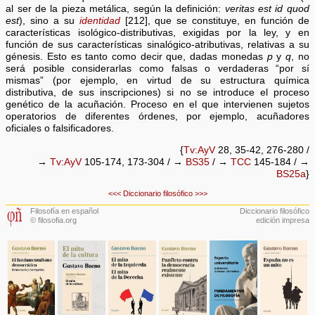
al ser de la pieza metálica, según la definición:
veritas est id quod
est
), sino a su
identidad
[212], que se constituye, en función de
características isológico-distributivas, exigidas por la ley, y en
función de sus características sinalógico-atributivas, relativas a su
génesis. Esto es tanto como decir que, dadas monedas
p
y
q
, no
será posible considerarlas como falsas o verdaderas “por sí
mismas” (por ejemplo, en virtud de su estructura química
distributiva, de sus inscripciones) si no se introduce el proceso
genético de la acuñación. Proceso en el que intervienen sujetos
operatorios de diferentes órdenes, por ejemplo, acuñadores
oficiales o falsificadores.
{
Tv:AyV
28, 35-42, 276-280 /
→
Tv:AyV
105-174, 173-304 / →
BS35
/ →
TCC
145-184 / →
BS25a
}
<<<
Diccionario filosófico
>>>
Filosofía en español
Diccionario filosófico
© filosofia.org
edición impresa