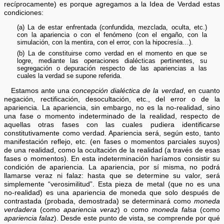
recíprocamente) es porque agregamos a la Idea de Verdad estas
condiciones:
(a) La de estar enfrentada (confundida, mezclada, oculta, etc.)
con la apariencia o con el fenómeno (con el engaño, con la
simulación, con la mentira, con el error, con la hipocresía…).
(b) La de constituirse como verdad en el momento en que se
logre, mediante las operaciones dialécticas pertinentes, su
segregación o depuración respecto de las apariencias a las
cuales la verdad se supone referida.
Estamos ante una
concepción dialéctica de la verdad
, en cuanto
negación, rectificación, desocultación, etc., del error o de la
apariencia. La apariencia, sin embargo, no es la no-realidad, sino
una fase o momento indeterminado de la realidad, respecto de
aquellas otras fases con las cuales pudiera identificarse
constitutivamente como verdad. Apariencia será, según esto, tanto
manifestación reflejo, etc. (en fases o momentos parciales suyos)
de una realidad, como la ocultación de la realidad (a través de esas
fases o momentos). En esta indeterminación haríamos consistir su
condición de apariencia. La apariencia, por sí misma, no podrá
llamarse veraz ni falaz: hasta que se determine su valor, será
simplemente “verosimilitud”. Esta pieza de metal (que no es una
no-realidad) es una apariencia de moneda que solo después de
contrastada (probada, demostrada) se determinará como
moneda
verdadera
(como
apariencia veraz
) o como
moneda falsa
(como
apariencia falaz
). Desde este punto de vista, se comprende por qué