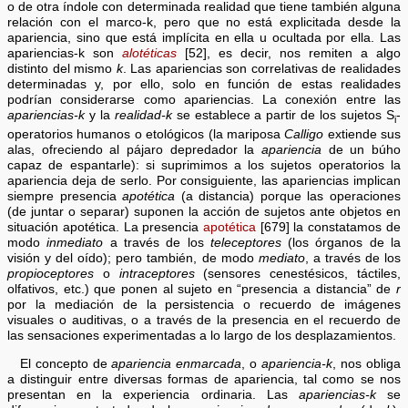
o de otra índole con determinada realidad que tiene también alguna
relación con el marco-k, pero que no está explicitada desde la
apariencia, sino que está implícita en ella u ocultada por ella. Las
apariencias-k son
alotéticas
[52], es decir, nos remiten a algo
distinto del mismo
k
. Las apariencias son correlativas de realidades
determinadas y, por ello, solo en función de estas realidades
podrían considerarse como apariencias. La conexión entre las
apariencias-k
y la
realidad-k
se establece a partir de los sujetos S
-
i
operatorios humanos o etológicos (la mariposa
Calligo
extiende sus
alas, ofreciendo al pájaro depredador la
apariencia
de un búho
capaz de espantarle): si suprimimos a los sujetos operatorios la
apariencia deja de serlo. Por consiguiente, las apariencias implican
siempre presencia
apotética
(a distancia) porque las operaciones
(de juntar o separar) suponen la acción de sujetos ante objetos en
situación apotética. La presencia
apotética
[679] la constatamos de
modo
inmediato
a través de los
teleceptores
(los órganos de la
visión y del oído); pero también, de modo
mediato
, a través de los
propioceptores
o
intraceptores
(sensores cenestésicos, táctiles,
olfativos, etc.) que ponen al sujeto en “presencia a distancia” de
r
por la mediación de la persistencia o recuerdo de imágenes
visuales o auditivas, o a través de la presencia en el recuerdo de
las sensaciones experimentadas a lo largo de los desplazamientos.
El concepto de
apariencia enmarcada
, o
apariencia-k
, nos obliga
a distinguir entre diversas formas de apariencia, tal como se nos
presentan en la experiencia ordinaria. Las
apariencias-k
se