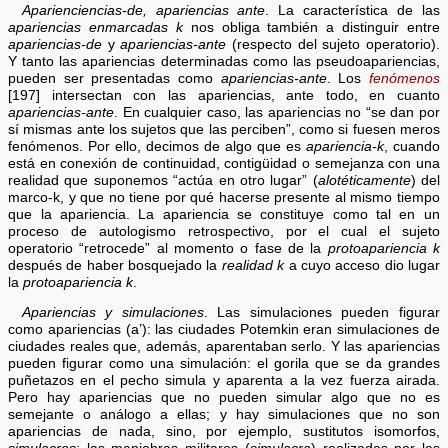
Aparienciencias-de, apariencias ante
. La característica de las
apariencias enmarcadas k
nos obliga también a distinguir entre
apariencias-de
y
apariencias-ante
(respecto del sujeto operatorio).
Y tanto las apariencias determinadas como las pseudoapariencias,
pueden ser presentadas como
apariencias-ante
. Los
fenómenos
[197] intersectan con las apariencias, ante todo, en cuanto
apariencias-ante
. En cualquier caso, las apariencias no “se dan por
sí mismas ante los sujetos que las perciben”, como si fuesen meros
fenómenos. Por ello, decimos de algo que es
apariencia-k
, cuando
está en conexión de continuidad, contigüidad o semejanza con una
realidad que suponemos “actúa en otro lugar” (
alotéticamente
) del
marco-k, y que no tiene por qué hacerse presente al mismo tiempo
que la apariencia. La apariencia se constituye como tal en un
proceso de autologismo retrospectivo, por el cual el sujeto
operatorio “retrocede” al momento o fase de la
protoapariencia k
después de haber bosquejado la
realidad k
a cuyo acceso dio lugar
la
protoapariencia k
.
Apariencias y simulaciones
. Las simulaciones pueden figurar
como apariencias (a’): las ciudades Potemkin eran simulaciones de
ciudades reales que, además, aparentaban serlo. Y las apariencias
pueden figurar como una simulación: el gorila que se da grandes
puñetazos en el pecho simula y aparenta a la vez fuerza airada.
Pero hay apariencias que no pueden simular algo que no es
semejante o análogo a ellas; y hay simulaciones que no son
apariencias de nada, sino, por ejemplo, sustitutos isomorfos,