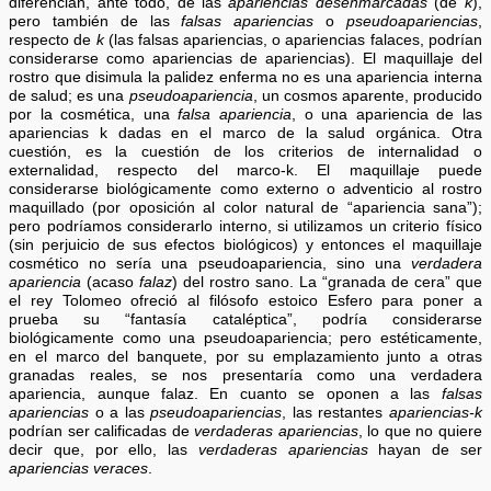
diferencian, ante todo, de las
apariencias desenmarcadas
(de
k
),
pero también de las
falsas apariencias
o
pseudoapariencias
,
respecto de
k
(las falsas apariencias, o apariencias falaces, podrían
considerarse como apariencias de apariencias). El maquillaje del
rostro que disimula la palidez enferma no es una apariencia interna
de salud; es una
pseudoapariencia
, un cosmos aparente, producido
por la cosmética, una
falsa apariencia
, o una apariencia de las
apariencias k dadas en el marco de la salud orgánica. Otra
cuestión, es la cuestión de los criterios de internalidad o
externalidad, respecto del marco-k. El maquillaje puede
considerarse biológicamente como externo o adventicio al rostro
maquillado (por oposición al color natural de “apariencia sana”);
pero podríamos considerarlo interno, si utilizamos un criterio físico
(sin perjuicio de sus efectos biológicos) y entonces el maquillaje
cosmético no sería una pseudoapariencia, sino una
verdadera
apariencia
(acaso
falaz
) del rostro sano. La “granada de cera” que
el rey Tolomeo ofreció al filósofo estoico Esfero para poner a
prueba su “fantasía cataléptica”, podría considerarse
biológicamente como una pseudoapariencia; pero estéticamente,
en el marco del banquete, por su emplazamiento junto a otras
granadas reales, se nos presentaría como una verdadera
apariencia, aunque falaz. En cuanto se oponen a las
falsas
apariencias
o a las
pseudoapariencias
, las restantes
apariencias-k
podrían ser calificadas de
verdaderas apariencias
, lo que no quiere
decir que, por ello, las
verdaderas apariencias
hayan de ser
apariencias veraces
.