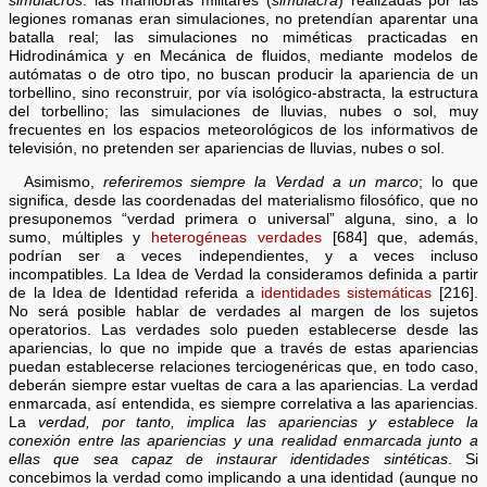
simulacros
: las maniobras militares (
simulacra
) realizadas por las
legiones romanas eran simulaciones, no pretendían aparentar una
batalla real; las simulaciones no miméticas practicadas en
Hidrodinámica y en Mecánica de fluidos, mediante modelos de
autómatas o de otro tipo, no buscan producir la apariencia de un
torbellino, sino reconstruir, por vía isológico-abstracta, la estructura
del torbellino; las simulaciones de lluvias, nubes o sol, muy
frecuentes en los espacios meteorológicos de los informativos de
televisión, no pretenden ser apariencias de lluvias, nubes o sol.
Asimismo,
referiremos siempre la Verdad a un marco
; lo que
significa, desde las coordenadas del materialismo filosófico, que no
presuponemos “verdad primera o universal” alguna, sino, a lo
sumo, múltiples y
heterogéneas verdades
[684] que, además,
podrían ser a veces independientes, y a veces incluso
incompatibles. La Idea de Verdad la consideramos definida a partir
de la Idea de Identidad referida a
identidades sistemáticas
[216].
No será posible hablar de verdades al margen de los sujetos
operatorios. Las verdades solo pueden establecerse desde las
apariencias, lo que no impide que a través de estas apariencias
puedan establecerse relaciones terciogenéricas que, en todo caso,
deberán siempre estar vueltas de cara a las apariencias. La verdad
enmarcada, así entendida, es siempre correlativa a las apariencias.
La
verdad, por tanto, implica las apariencias y establece la
conexión entre las apariencias y una realidad enmarcada junto a
ellas que sea capaz de instaurar identidades sintéticas
. Si
concebimos la verdad como implicando a una identidad (aunque no