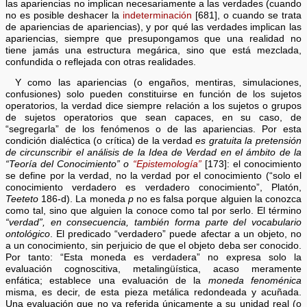
las apariencias no implican necesariamente a las verdades (cuando
no es posible deshacer la
indeterminación
[681], o cuando se trata
de apariencias de apariencias), y por qué las verdades implican las
apariencias, siempre que presupongamos que una realidad no
tiene jamás una estructura megárica, sino que está mezclada,
confundida o reflejada con otras realidades.
Y como las apariencias (o engaños, mentiras, simulaciones,
confusiones) solo pueden constituirse en función de los sujetos
operatorios, la verdad dice siempre relación a los sujetos o grupos
de sujetos operatorios que sean capaces, en su caso, de
“segregarla” de los fenómenos o de las apariencias. Por esta
condición dialéctica (o crítica) de la verdad
es gratuita la pretensión
de circunscribir el análisis de la Idea de Verdad en el ámbito de la
“Teoría del Conocimiento” o
“Epistemología”
[173]: el conocimiento
se define por la verdad, no la verdad por el conocimiento (“solo el
conocimiento verdadero es verdadero conocimiento”, Platón,
Teeteto
186-d). La moneda
p
no es falsa porque alguien la conozca
como tal, sino que alguien la conoce como tal por serlo. El término
“verdad”, en consecuencia, también forma parte del vocabulario
ontológico
. El predicado “verdadero” puede afectar a un objeto, no
a un conocimiento, sin perjuicio de que el objeto deba ser conocido.
Por tanto: “Esta moneda es verdadera” no expresa solo la
evaluación cognoscitiva, metalingüística, acaso meramente
enfática; establece una evaluación de la
moneda fenoménica
misma, es decir, de esta pieza metálica redondeada y acuñada.
Una evaluación que no va referida únicamente a su unidad real (o