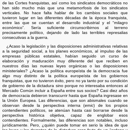
de las Cortes franquistas, así como los sindicatos democráticos no
han sido mucho más que una metamorfosis de los sindicatos
verticales. No hace falta hablar de los cambios sociales que
tuvieron lugar en las diferentes décadas de la época franquista,
entre las que se cuentan el desarrollo industrial y el “milagro
económico”. Sería suficiente circunscribirnos al terreno
precisamente político, dejando de lado las terribles represalias
consecutivas a la guerra.
¿Acaso la legislación y las disposiciones administrativas relativas
a la seguridad social, a los planes económicos, al impulso de las
empresas públicas estatales, habían seguido un curso de
elaboración y maduración muy diferente del que reciben en
nuestros días las nuevas leyes orgánicas o las disposiciones
ministeriales? ¿Acaso la política europeísta de la democracia fue
algo muy distinto de la política europeísta de los gobiernos
franquistas, que no tuvieron éxito, pero no ya tanto por su condición
de gobierno de la dictadura sino porque no interesaba entonces al
Mercado Común incluir a España entre sus socios? Casi diez años
de democracia debieron transcurrir hasta que España ingresase en
la Unión Europea. Las diferencias, que son abismales cuando se
observan desde la perspectiva interna (
emic
) de los propios
contendientes políticos, se atenúan hasta casi borrarse desde la
perspectiva histórica objetiva, capaz de englobar esos
contendientes. Formalmente, las diferencias son notables, incluso
jurídicamente. Pero, ¿quién puede tomar en serio la idea de que