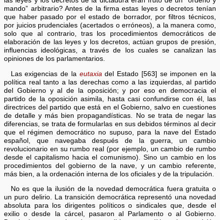
las leyes y los decretos de la dictadura eran fruto de un “ordeno y
mando” arbitrario? Antes de la firma estas leyes o decretos tenían
que haber pasado por el estado de borrador, por filtros técnicos,
por juicios prudenciales (acertados o erróneos), a la manera como,
solo que al contrario, tras los procedimientos democráticos de
elaboración de las leyes y los decretos, actúan grupos de presión,
influencias ideológicas, a través de los cuales se canalizan las
opiniones de los parlamentarios.
Las exigencias de la
eutaxia
del Estado [563] se imponen en la
política real tanto a las derechas como a las izquierdas, al partido
del Gobierno y al de la oposición; y por eso en democracia el
partido de la oposición asimila, hasta casi confundirse con él, las
directrices del partido que está en el Gobierno, salvo en cuestiones
de detalle y más bien propagandísticas. No se trata de negar las
diferencias, se trata de formularlas en sus debidos términos al decir
que el régimen democrático no supuso, para la nave del Estado
español, que navegaba después de la guerra, un cambio
revolucionario en su rumbo real (por ejemplo, un cambio de rumbo
desde el capitalismo hacia el comunismo). Sino un cambio en los
procedimientos del gobierno de la nave, y un cambio referente,
más bien, a la ordenación interna de los oficiales y de la tripulación.
No es que la ilusión de la novedad democrática fuera gratuita o
un puro delirio. La transición democrática representó una novedad
absoluta para los dirigentes políticos o sindicales que, desde el
exilio o desde la cárcel, pasaron al Parlamento o al Gobierno.