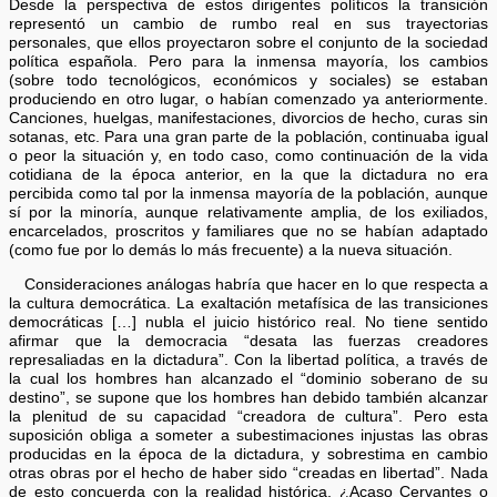
Desde la perspectiva de estos dirigentes políticos la transición
representó un cambio de rumbo real en sus trayectorias
personales, que ellos proyectaron sobre el conjunto de la sociedad
política española. Pero para la inmensa mayoría, los cambios
(sobre todo tecnológicos, económicos y sociales) se estaban
produciendo en otro lugar, o habían comenzado ya anteriormente.
Canciones, huelgas, manifestaciones, divorcios de hecho, curas sin
sotanas, etc. Para una gran parte de la población, continuaba igual
o peor la situación y, en todo caso, como continuación de la vida
cotidiana de la época anterior, en la que la dictadura no era
percibida como tal por la inmensa mayoría de la población, aunque
sí por la minoría, aunque relativamente amplia, de los exiliados,
encarcelados, proscritos y familiares que no se habían adaptado
(como fue por lo demás lo más frecuente) a la nueva situación.
Consideraciones análogas habría que hacer en lo que respecta a
la cultura democrática. La exaltación metafísica de las transiciones
democráticas […] nubla el juicio histórico real. No tiene sentido
afirmar que la democracia “desata las fuerzas creadores
represaliadas en la dictadura”. Con la libertad política, a través de
la cual los hombres han alcanzado el “dominio soberano de su
destino”, se supone que los hombres han debido también alcanzar
la plenitud de su capacidad “creadora de cultura”. Pero esta
suposición obliga a someter a subestimaciones injustas las obras
producidas en la época de la dictadura, y sobrestima en cambio
otras obras por el hecho de haber sido “creadas en libertad”. Nada
de esto concuerda con la realidad histórica. ¿Acaso Cervantes o