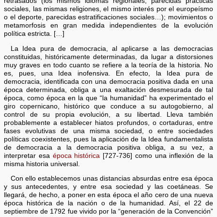
retrasados (los mismos idiomas regionales, parecidas prácticas
sociales, las mismas religiones, el mismo interés por el europeísmo
o el deporte, parecidas estratificaciones sociales…); movimientos o
metamorfosis en gran medida independientes de la evolución
política estricta. […]
La Idea pura de democracia, al aplicarse a las democracias
constituidas, históricamente determinadas, da lugar a distorsiones
muy graves en todo cuanto se refiere a la teoría de la historia. No
es, pues, una Idea inofensiva. En efecto, la Idea pura de
democracia, identificada con una democracia positiva dada en una
época determinada, obliga a una exaltación desmesurada de tal
época, como época en la que “la humanidad” ha experimentado el
giro copernicano, histórico que conduce a su autogobierno, al
control de su propia evolución, a su libertad. Lleva también
probablemente a establecer hiatos profundos, o cortaduras, entre
fases evolutivas de una misma sociedad, o entre sociedades
políticas coexistentes, pues la aplicación de la Idea fundamentalista
de democracia a la democracia positiva obliga, a su vez, a
interpretar esa
época histórica
[727-736] como una inflexión de la
misma historia universal.
Con ello establecemos unas distancias absurdas entre esa época
y sus antecedentes, y entre esa sociedad y las coetáneas. Se
llegará, de hecho, a poner en esta época el año cero de una nueva
época histórica de la nación o de la humanidad. Así, el 22 de
septiembre de 1792 fue vivido por la “generación de la Convención”