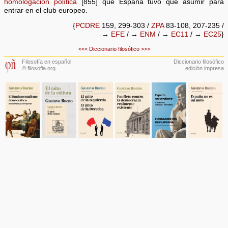
homologación política
[855] que España tuvo que asumir para
entrar en el club europeo.
{
PCDRE
159, 299-303 /
ZPA
83-108, 207-235 /
→
EFE
/ →
ENM
/ →
EC11
/ →
EC25
}
<<<
Diccionario filosófico
>>>
Filosofía en español
Diccionario filosófico
© filosofia.org
edición impresa