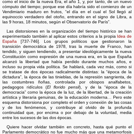
como el inicio de la nueva Era, el año 1, y, por tanto, de un nuevo
cómputo del tiempo; porque ese día habría sido el comienzo de un
Vendimiario maduro en frutos, “el día en el cual el Sol llegó al
equinoccio verdadero del otoño, entrando en el signo de Libra, a
las 9 horas, 18 minutos, según el Observatorio de París”.
Las distorsiones en la organización del tiempo histórico se han
experimentado también al aplicar estos criterios a la propia
Idea de
España
[737-746]. Los grupos políticos que gestionaron la
transición democrática de 1978, tras la muerte de Franco, han
tendido, y siguen tendiendo, a presentar ideológicamente la nueva
Constitución como expresión de una nueva era, en la que España
alcanzó la libertad que había perdido durante muchos años, e
incluso su propia vida política. Se hablará, cada vez más, como si
se tratase de dos épocas radicalmente distintas: la “época de la
dictadura”, la época de las tinieblas, de la represión sangrienta, de
las costumbres ñoñas, controlada por obispos analfabetos,
pedagogos ridículos (
El florido pensil
), y de la “época de la
democracia” como la época de la luz, de la libertad, de la creación
artística y literaria genuinas, de la educación moderna… Pero este
esquema distorsiona por completo el orden y conexión de las cosas
y de los fenómenos, y contribuye al olvido de la profunda
continuidad que, por encima o por debajo de la voluntad, media
entre los sucesos de las dos épocas.
Quiere hacer olvidar también en concreto, hasta qué punto el
Parlamento democrático no fue mucho más que una metamorfosis