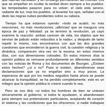
que se empeñan en ocultar la verdad dicen siempre a los pueblos:
las tempestades pasaron para no volver; el cielo está sereno,
radiante de luz; mas los pueblos, al levantar los ojos, señalan con el
dedo las negras nubes pendientes sobre su cabeza.
Tiempo ha que estamos oyendo: «todo se acabó; no más
reacciones, no más revoluciones; ¡albricias! que se inaugura una
época de paz y felicidad: ya se terminó la revolución, ya cayó
exánime la reacción: ambas carecen de vida, los objetos que les
servían de pábulo están reducidos a la nada»; y después de tanto
repetir lo mismo, nos encontramos con que las dos grandes
cuestiones que encendieron la guerra civil, la cuestión religiosa y la
dinástica, comparecen otra vez en la escena, en estos mismos
días, con sus dimensiones colosales. En estos mismos días la
opinión pública se remueve profundamente en diferentes sentidos
con las noticias de Roma y los documentos de Bourges. ¿Existen
estos hechos? ¿sí o no? Pues si existen, abandónense esas
declamaciones que ya no engañan sino a muy pocos. La
esperanza de que por los medios seguidos hasta ahora se puede
alcanzar la tranquilidad, se ha perdido completamente; este es un
milagro que la opinión pública lo creerá cuando lo vea.
Pero se nos dirá: «si todos los hombres de bien se uniesen
sinceramente al gobierno; si todos le ayudasen; si abandonasen
para siempre sus pretensiones particulares, aceptando de corazón
el sistema y las condiciones que les ofrecemos; si nadie trabajase