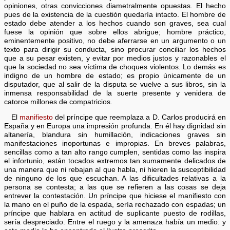
opiniones, otras convicciones diametralmente opuestas. El hecho
pues de la existencia de la cuestión quedaría intacto. El hombre de
estado debe atender a los hechos cuando son graves, sea cual
fuese la opinión que sobre ellos abrigue; hombre práctico,
eminentemente positivo, no debe aferrarse en un argumento o un
texto para dirigir su conducta, sino procurar conciliar los hechos
que a su pesar existen, y evitar por medios justos y razonables el
que la sociedad no sea víctima de choques violentos. Lo demás es
indigno de un hombre de estado; es propio únicamente de un
disputador, que al salir de la disputa se vuelve a sus libros, sin la
inmensa responsabilidad de la suerte presente y venidera de
catorce millones de compatricios.
El
manifiesto
del príncipe que reemplaza a D. Carlos producirá en
España y en Europa una impresión profunda. En él hay dignidad sin
altanería, blandura sin humillación, indicaciones graves sin
manifestaciones inoportunas e impropias. En breves palabras,
sencillas como a tan alto rango cumplen, sentidas como las inspira
el infortunio, están tocados extremos tan sumamente delicados de
una manera que ni rebajan al que habla, ni hieren la susceptibilidad
de ninguno de los que escuchan. A las dificultades relativas a la
persona se contesta; a las que se refieren a las cosas se deja
entrever la contestación. Un príncipe que hiciese el manifiesto con
la mano en el puño de la espada, sería rechazado con espadas; un
príncipe que hablara en actitud de suplicante puesto de rodillas,
sería despreciado. Entre el ruego y la amenaza había un medio: y