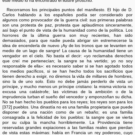
este medio lo ha encontrado el ilustre proscrito.
Recorramos los principales puntos del manifiesto. El hijo de D.
Carlos hablando a los españoles podía ser considerado por
algunos como provocador de la guerra civil: sus primeras palabras
son una protesta de paz, protesta que aplaudimos sinceramente,
así bajo el punto de vista de la humanidad como de la política. Los
horrores de la última guerra son muy recientes, han sido
demasiados, para que nadie pueda abrigar sin estremecerse la
idea de encenderla de nuevo ¡Ay de los tronos que se levanten en
medio de un lago de sangre! La causa de la humanidad tiene un
vengador en el cielo. No basta el decir: «yo reclamaba derechos
que creí me pertenecían; la sangre se ha vertido; yo no soy
responsable de ella»: es necesario saber si se han agotado todos
los medios pacíficos, si se han hecho todos los sacrificios que
tienen derecho a exigir, no diremos la vida de millares de hombres,
sino la de uno solo. Esto no debe jamás perderlo de vista un
príncipe, y mucho menos un príncipe cristiano: la misma victoria no
excusa una catástrofe; las víctimas de la ambición o de la
imprudencia turban el sueño del vencedor y emponzoñan su dicha.
No se han hecho los pueblos para los reyes; los reyes son para los
[372] pueblos. Una dinastía no es una familia propietaria que puede
disponer de una nación como de un rebaño; es una familia
consagrada a la felicidad de los pueblos: la sangre que se vierta
por su culpa la mancha horriblemente. La Providencia tiene
reservadas grandes expiaciones a las familias reales que pierdan
de vista estas máximas: había en Francia un rey poderoso, cuyo