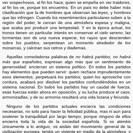
ver sospechosos, al fin los hace; quien se empeña en ver traidores,
al fin los ve, porque los encuentra. En un país no debe haber más
clasificación que la de hombres que observan las leyes, y hombres
que las infringen. Cuando los resentimientos particulares suben a la
región del poder, le cercan de una atmósfera espesa y maligna,
que acaba por producir una tempestad. Y en la época actual, los
tronos tienen un particular interés en conservar el cielo sereno; las
tormentas son de una nueva especie; los rayos que descienden
sobre los pueblos, serpentean un momento alrededor de los
monarcas, y calcinan sus cetros y diademas.
Aquellas consoladoras palabras de
no habrá partidos, no habrá
más que españoles,
expresan algo más que un sentimiento de
generosidad: encierran un sistema político. En todos los partidos
hay elementos que pueden servir: quien rechace imprudentemente
esos elementos, perpetuará los partidos; quien los aproveche con
cordura, acabará por disolver los partidos confundiéndolos en un
sistema nacional. En todos los partidos hay un caudal de fuerza;
esas fuerzas están ahora en oposición, y su lucha produce el caos;
armonizadlas, y de su armonía resultará una vida lozana y fecunda.
Ninguno de los partidos actuales encierra las condiciones
necesarias, no solo para hacer la felicidad pública, mas ni aun para
sostener la tranquilidad por largo tiempo; porque ninguno de ellos
encierra toda la vida de la sociedad española. Si os atenéis
únicamente a lo antiguo, os aisláis del movimiento general de la
civilización europea, tenéis un viviente en medio de la atmósfera, y