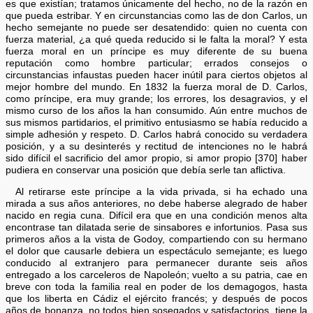
es que existían; tratamos únicamente del hecho, no de la razón en
que pueda estribar. Y en circunstancias como las de don Carlos, un
hecho semejante no puede ser desatendido: quien no cuenta con
fuerza material, ¿a qué queda reducido si le falta la moral? Y esta
fuerza moral en un príncipe es muy diferente de su buena
reputación como hombre particular; errados consejos o
circunstancias infaustas pueden hacer inútil para ciertos objetos al
mejor hombre del mundo. En 1832 la fuerza moral de D. Carlos,
como príncipe, era muy grande; los errores, los desagravios, y el
mismo curso de los años la han consumido. Aún entre muchos de
sus mismos partidarios, el primitivo entusiasmo se había reducido a
simple adhesión y respeto. D. Carlos habrá conocido su verdadera
posición, y a su desinterés y rectitud de intenciones no le habrá
sido difícil el sacrificio del amor propio, si amor propio [370] haber
pudiera en conservar una posición que debía serle tan aflictiva.
Al retirarse este príncipe a la vida privada, si ha echado una
mirada a sus años anteriores, no debe haberse alegrado de haber
nacido en regia cuna. Difícil era que en una condición menos alta
encontrase tan dilatada serie de sinsabores e infortunios. Pasa sus
primeros años a la vista de Godoy, compartiendo con su hermano
el dolor que causarle debiera un espectáculo semejante; es luego
conducido al extranjero para permanecer durante seis años
entregado a los carceleros de Napoleón; vuelto a su patria, cae en
breve con toda la familia real en poder de los demagogos, hasta
que los liberta en Cádiz el ejército francés; y después de pocos
años de bonanza, no todos bien sosegados y satisfactorios, tiene la