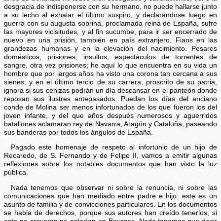
desgracia de indisponerse con su hermano, no puede hallarse junto
a su lecho al exhalar el último suspiro, y declarándose luego en
guerra con su augusta sobrina, proclamada reina de España, sufre
las mayores vicisitudes, y al fin sucumbe, para ir ser encerrado de
nuevo en una prisión, también en país extranjero. Fiaos en las
grandezas humanas y en la elevación del nacimiento. Pesares
domésticos, prisiones, insultos, espectáculos de torrentes de
sangre, otra vez prisiones; he aquí lo que encuentra en su vida un
hombre que por largos años ha visto una corona tan cercana a sus
sienes; y en el último tercio de su carrera, proscrito de su patria,
ignora si sus cenizas podrán un día descansar en el panteón donde
reposan sus ilustres antepasados. Puedan los días del anciano
conde de Molina ser menos infortunados de los que fueron los del
joven infante, y del que años después numerosos y aguerridos
batallones aclamaran rey de Navarra, Aragón y Cataluña, paseando
sus banderas por todos los ángulos de España.
Pagado este homenaje de respeto al infortunio de un hijo de
Recaredo, de S. Fernando y de Felipe II, vamos a emitir algunas
reflexiones sobre los notables documentos que han visto la luz
pública.
Nada tenemos que observar ni sobre la renuncia, ni sobre las
comunicaciones que han mediado entre padre e hijo: este es un
asunto de familia y de convicciones particulares. En los documentos
se habla de derechos, porque sus autores han creído tenerlos; si