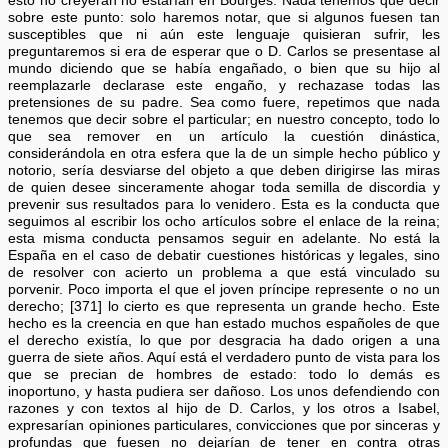
esto no creyeran no estarían en Bourges. Nada tenemos que decir
sobre este punto: solo haremos notar, que si algunos fuesen tan
susceptibles que ni aún este lenguaje quisieran sufrir, les
preguntaremos si era de esperar que o D. Carlos se presentase al
mundo diciendo que se había engañado, o bien que su hijo al
reemplazarle declarase este engaño, y rechazase todas las
pretensiones de su padre. Sea como fuere, repetimos que nada
tenemos que decir sobre el particular; en nuestro concepto, todo lo
que sea remover en un artículo la cuestión dinástica,
considerándola en otra esfera que la de un simple hecho público y
notorio, sería desviarse del objeto a que deben dirigirse las miras
de quien desee sinceramente ahogar toda semilla de discordia y
prevenir sus resultados para lo venidero. Esta es la conducta que
seguimos al escribir los ocho artículos sobre el enlace de la reina;
esta misma conducta pensamos seguir en adelante. No está la
España en el caso de debatir cuestiones históricas y legales, sino
de resolver con acierto un problema a que está vinculado su
porvenir. Poco importa el que el joven príncipe represente o no un
derecho; [371] lo cierto es que representa un grande hecho. Este
hecho es la creencia en que han estado muchos españoles de que
el derecho existía, lo que por desgracia ha dado origen a una
guerra de siete años. Aquí está el verdadero punto de vista para los
que se precian de hombres de estado: todo lo demás es
inoportuno, y hasta pudiera ser dañoso. Los unos defendiendo con
razones y con textos al hijo de D. Carlos, y los otros a Isabel,
expresarían opiniones particulares, convicciones que por sinceras y
profundas que fuesen no dejarían de tener en contra otras