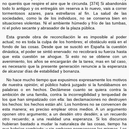
no queréis que respire el aire que le circunda. [374] Si abandonáis
todo lo antiguo y os entregáis sin reserva a lo nuevo, vais a correr
tormentosos azares, para estrellaros al fin. La salud de las
sociedades, como la de los individuos, no se conserva bien en
situaciones violentas. Ni el ambiente húmedo y frío de las tumbas,
ni el polvo secante y abrasador de la plaza pública.
Esta grande obra de reconciliación le es imposible al poder
actual; no es toda la culpa de los hombres; el obstáculo está en el
fondo de las cosas. Desde que se suscitó en España la cuestión
dinástica, el poder se sintió enervado: no recobrará su fuerza hasta
que esta cuestión se ahogue. Si esto no se obtiene con un
avenimiento, los años se encargarán de la tarea; mas en tal caso,
es necesario que la presente generación renuncie a la esperanza
de alcanzar días de estabilidad y bonanza.
No hace mucho tiempo que expusimos expresamente los motivos
de nuestra opinión; el público habrá juzgado si la fundábamos en
palabras o en hechos. Declámese cuanto se quiera contra la
ambición de una familia, contra la incorregibilidad y terquedad de
los que han simpatizado con ella: las declamaciones no destruyen
los hechos: los hechos están ahí. Los hombres no se convencen de
esta manera; es preciso emplear otros medios. A un argumento
oponen otro argumento; a un desdén otro desdén; a un recuerdo
otro recuerdo; a una realidad una esperanza. Si los discursos
hubieran bastado a mudar la naturaleza de las cosas, tiempo ha
que habrían cambiado: y sin embargo permanecen las mismas. Los