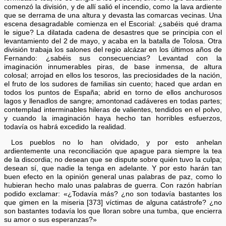
comenzó la división, y de allí salió el incendio, como la lava ardiente
que se derrama de una altura y devasta las comarcas vecinas. Una
escena desagradable comienza en el Escorial: ¿sabéis qué drama
le sigue? La dilatada cadena de desastres que se principia con el
levantamiento del 2 de mayo, y acaba en la batalla de Tolosa. Otra
división trabaja los salones del regio alcázar en los últimos años de
Fernando: ¿sabéis sus consecuencias? Levantad con la
imaginación innumerables piras, de base inmensa, de altura
colosal; arrojad en ellos los tesoros, las preciosidades de la nación,
el fruto de los sudores de familias sin cuento; haced que ardan en
todos los puntos de España; abrid en torno de ellos anchurosos
lagos y llenadlos de sangre; amontonad cadáveres en todas partes;
contemplad interminables hileras de valientes, tendidos en el polvo,
y cuando la imaginación haya hecho tan horribles esfuerzos,
todavía os habrá excedido la realidad.
Los pueblos no lo han olvidado, y por esto anhelan
ardientemente una reconciliación que apague para siempre la tea
de la discordia; no desean que se dispute sobre quién tuvo la culpa;
desean sí, que nadie la tenga en adelante. Y por esto harán tan
buen efecto en la opinión general unas palabras de paz, como lo
hubieran hecho malo unas palabras de guerra. Con razón habrían
podido exclamar: «¿Todavía más? ¿no son todavía bastantes los
que gimen en la miseria [373] víctimas de alguna catástrofe? ¿no
son bastantes todavía los que lloran sobre una tumba, que encierra
su amor o sus esperanzas?»