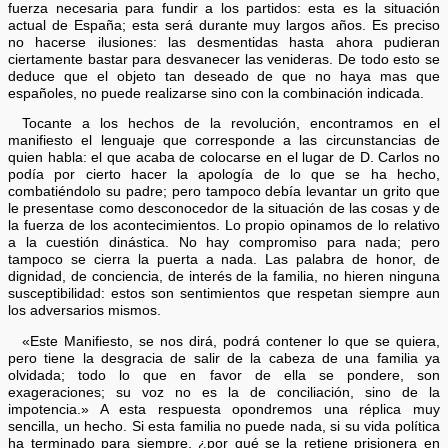
fuerza necesaria para fundir a los partidos: esta es la situación
actual de España; esta será durante muy largos años. Es preciso
no hacerse ilusiones: las desmentidas hasta ahora pudieran
ciertamente bastar para desvanecer las venideras. De todo esto se
deduce que el objeto tan deseado de que no haya mas que
españoles, no puede realizarse sino con la combinación indicada.
Tocante a los hechos de la revolución, encontramos en el
manifiesto el lenguaje que corresponde a las circunstancias de
quien habla: el que acaba de colocarse en el lugar de D. Carlos no
podía por cierto hacer la apología de lo que se ha hecho,
combatiéndolo su padre; pero tampoco debía levantar un grito que
le presentase como desconocedor de la situación de las cosas y de
la fuerza de los acontecimientos. Lo propio opinamos de lo relativo
a la cuestión dinástica. No hay compromiso para nada; pero
tampoco se cierra la puerta a nada. Las palabra de honor, de
dignidad, de conciencia, de interés de la familia, no hieren ninguna
susceptibilidad: estos son sentimientos que respetan siempre aun
los adversarios mismos.
«Este Manifiesto, se nos dirá, podrá contener lo que se quiera,
pero tiene la desgracia de salir de la cabeza de una familia ya
olvidada; todo lo que en favor de ella se pondere, son
exageraciones; su voz no es la de conciliación, sino de la
impotencia.» A esta respuesta opondremos una réplica muy
sencilla, un hecho. Si esta familia no puede nada, si su vida política
ha terminado para siempre, ¿por qué se la retiene prisionera en