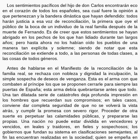
Los sentimientos pacíficos del hijo de don Carlos encontrarán eco
en el corazón de todos los españoles, sea cual fuere la opinión a
que pertenezcan y la bandera dinástica que hayan defendido: todos
harán justicia a esa voz de reconciliación, la primera que oye el
público de la boca de un individuo de la real familia después de la
muerte de Fernando. Es de creer que estos sentimientos se hayan
abrigado en los pechos de los que han lidiado durante tan largos
años; pero hasta ahora no los habían oído los pueblos de una
manera tan explícita y solemne; siendo de notar que esta
reconciliación se extiende a todo, a las personas de todas clases, a
las cosas de todos géneros.
Antes de hablarse en el Manifiesto de la reconciliación de la
familia real, se rechaza con nobleza y dignidad la inculpación, la
simple sospecha de deseos de venganza. Esta es el arma con que
combaten al príncipe los que se proponen cerrarle para siempre las
puertas de España; esta arma debía quebrantarse antes que todo.
Una tan dilatada serie de catástrofes deja profunda impresión en
los hombres que recuerdan sus compromisos; en tales casos,
conviene dar completa seguridad de que no se volverá la vista
atrás, y cumplir la promesa con severo rigor. Proceder de otra
suerte es perpetuar las calamidades públicas, y prepararse las
propias. Una nación no puede estar dividida en vencedores y
vencidos, en leales y traidores, en fieles y sospechosos; los
gobiernos que fundan su sistema en clasificaciones semejantes, al
fin las encuentran realizadas en la sociedad; quien se empeña en