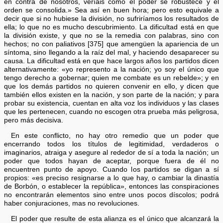
en contra de nosotros, veríais cómo el poder se robustece y el
orden se consolida.» Sea así en buen hora; pero esto equivale a
decir que si no hubiese la división, no sufriríamos los resultados de
ella; lo que no es mucho descubrimiento. La dificultad está en que
la división existe, y que no se la remedia con palabras, sino con
hechos; no con paliativos [375] que amengüen la apariencia de un
síntoma, sino llegando a la raíz del mal, y haciendo desaparecer su
causa. La dificultad está en que hace largos años los partidos dicen
alternativamente: «yo represento a la nación; yo soy el único que
tengo derecho a gobernar; quien me combate es un rebelde»; y en
que los demás partidos no quieren convenir en ello, y dicen que
también ellos existen en la nación, y son parte de la nación; y para
probar su existencia, cuentan en alta voz los individuos y las clases
que les pertenecen, cuando no escogen otra prueba más peligrosa,
pero más decisiva.
En este conflicto, no hay otro remedio que un poder que
encerrando todos los títulos de legitimidad, verdaderos o
imaginarios, atraiga y asegure al rededor de sí a toda la nación; un
poder que todos hayan de aceptar, porque fuera de él no
encuentren punto de apoyo. Cuando los partidos se digan a sí
propios: «es preciso resignarse a lo que hay, o cambiar la dinastía
de Borbón, o establecer la república», entonces las conspiraciones
no encontrarán elementos sino entre unos pocos díscolos; podrá
haber conjuraciones, mas no revoluciones.
El poder que resulte de esta alianza es el único que alcanzará la