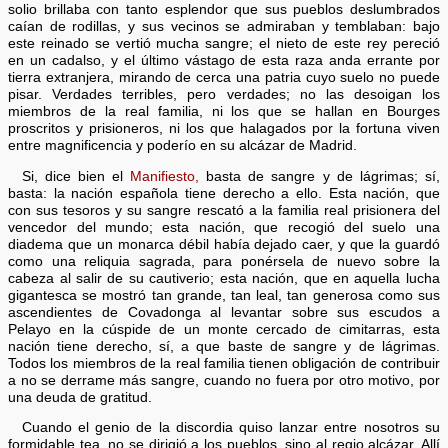
solio brillaba con tanto esplendor que sus pueblos deslumbrados
caían de rodillas, y sus vecinos se admiraban y temblaban: bajo
este reinado se vertió mucha sangre; el nieto de este rey pereció
en un cadalso, y el último vástago de esta raza anda errante por
tierra extranjera, mirando de cerca una patria cuyo suelo no puede
pisar. Verdades terribles, pero verdades; no las desoigan los
miembros de la real familia, ni los que se hallan en Bourges
proscritos y prisioneros, ni los que halagados por la fortuna viven
entre magnificencia y poderío en su alcázar de Madrid.
Si, dice bien el
Manifiesto,
basta de sangre y de lágrimas; sí,
basta: la nación española tiene derecho a ello. Esta nación, que
con sus tesoros y su sangre rescató a la familia real prisionera del
vencedor del mundo; esta nación, que recogió del suelo una
diadema que un monarca débil había dejado caer, y que la guardó
como una reliquia sagrada, para ponérsela de nuevo sobre la
cabeza al salir de su cautiverio; esta nación, que en aquella lucha
gigantesca se mostró tan grande, tan leal, tan generosa como sus
ascendientes de Covadonga al levantar sobre sus escudos a
Pelayo en la cúspide de un monte cercado de cimitarras, esta
nación tiene derecho, sí, a que baste de sangre y de lágrimas.
Todos los miembros de la real familia tienen obligación de contribuir
a no se derrame más sangre, cuando no fuera por otro motivo, por
una deuda de gratitud.
Cuando el genio de la discordia quiso lanzar entre nosotros su
formidable tea, no se dirigió a los pueblos, sino al regio alcázar. Allí