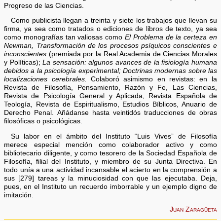
Progreso de las Ciencias.
Como publicista llegan a treinta y siete los trabajos que llevan su
firma, ya sea como tratados o ediciones de libros de texto, ya sea
como monografías tan valiosas como
El Problema de la certeza en
Newman, Transformación de los procesos psíquicos conscientes e
inconscientes
(premiada por la Real Academia de Ciencias Morales
y Políticas);
La sensación: algunos avances de la fisiología humana
debidos a la psicología experimental; Doctrinas modernas sobre las
localizaciones cerebrales.
Colaboró asimismo en revistas: en la
Revista de Filosofía, Pensamiento, Razón y Fe, Las Ciencias,
Revista de Psicología General y Aplicada, Revista Española de
Teología, Revista de Espiritualismo, Estudios Bíblicos, Anuario de
Derecho Penal. Añádanse hasta veintidós traducciones de obras
filosóficas o psicológicas.
Su labor en el ámbito del Instituto “Luis Vives” de Filosofía
merece especial mención como colaborador activo y como
bibliotecario diligente, y como tesorero de la Sociedad Española de
Filosofía, filial del Instituto, y miembro de su Junta Directiva. En
todo unía a una actividad incansable el acierto en la comprensión a
sus [279] tareas y la minuciosidad con que las ejecutaba. Deja,
pues, en el Instituto un recuerdo imborrable y un ejemplo digno de
imitación.
Juan Zaragüeta