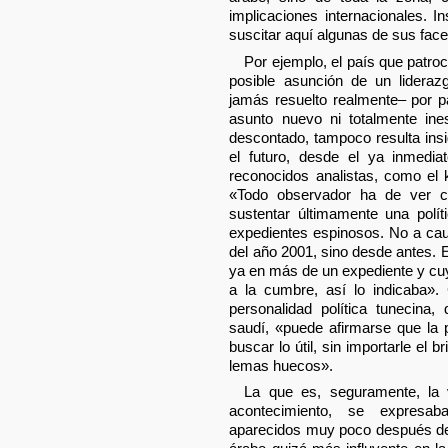
implicaciones internacionales. 
suscitar aquí algunas de sus face
Por ejemplo, el país que patroci
posible asunción de un lidera
jamás resuelto realmente– por p
asunto nuevo ni totalmente ine
descontado, tampoco resulta insi
el futuro, desde el ya inmedia
reconocidos analistas, como e
«Todo observador ha de ver c
sustentar últimamente una polít
expedientes espinosos. No a cau
del año 2001, sino desde antes. E
ya en más de un expediente y cuy
a la cumbre, así lo indicaba»
personalidad política tunecina
saudí, «puede afirmarse que la p
buscar lo útil, sin importarle el b
lemas huecos».
La que es, seguramente, la v
acontecimiento, se expresab
aparecidos muy poco después de f