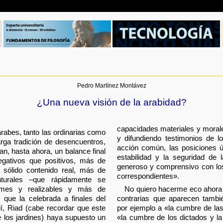
Pedro Martínez Montávez
¿Una nueva visión de la arabidad?
capacidades materiales y morale
rabes, tanto las ordinarias como
y difundiendo testimonios de l
larga tradición de desencuentros,
acción común, las posiciones ún
n, hasta ahora, un balance final
estabilidad y la seguridad de
gativos que positivos, más de
generoso y comprensivo con los
 sólido contenido real, más de
correspondientes».
unturales –que rápidamente se
irmes y realizables y más de
No quiero hacerme eco ahora 
 que la celebrada a finales del
contrarias que aparecen tambié
í, Riad (cabe recordar que este
por ejemplo a «la cumbre de la
e los jardines) haya supuesto un
«la cumbre de los dictados y la