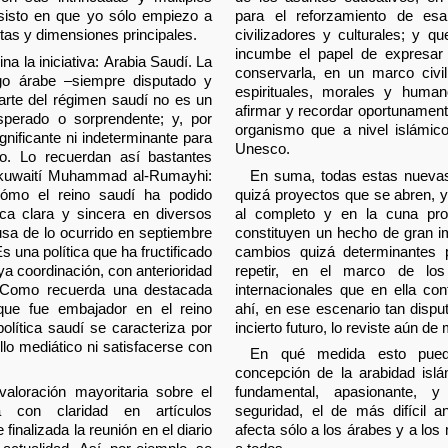
Insisto en que yo sólo empiezo a
para el reforzamiento de es
tas y dimensiones principales.
civilizadores y culturales; y q
incumbe el papel de expresar l
na la iniciativa: Arabia Saudí. La
conservarla, en un marco civil
zgo árabe –siempre disputado y
espirituales, morales y hum
arte del régimen saudí no es un
afirmar y recordar oportunamente
sperado o sorprendente; y, por
organismo que a nivel islámic
gnificante ni indeterminante para
Unesco.
to. Lo recuerdan así bastantes
l kuwaití Muhammad al-Rumayhi:
En suma, todas estas nuevas
ómo el reino saudí ha podido
quizá proyectos que se abren, 
ica clara y sincera en diversos
al completo y en la cuna pro
sa de lo ocurrido en septiembre
constituyen un hecho de gran im
s una política que ha fructificado
cambios quizá determinantes 
a coordinación, con anterioridad
repetir, en el marco de los
. Como recuerda una destacada
internacionales que en ella co
, que fue embajador en el reino
ahí, en ese escenario tan disput
olítica saudí se caracteriza por
incierto futuro, lo reviste aún d
rillo mediático ni satisfacerse con
En qué medida esto pued
concepción de la arabidad isl
aloración mayoritaria sobre el
fundamental, apasionante, y
a con claridad en artículos
seguridad, el de más difícil an
inalizada la reunión en el diario
afecta sólo a los árabes y a lo