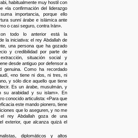
bi, habitualmente muy hostil con
e «la confirmación del liderazgo
suma importancia, porque ello
ertura sunní árabe e islámica ante
mo o casi seguro, contra Irán».
con todo lo anterior está la
de la iniciativa: el rey Abdallah de
nte, una persona que ha gozado
cio y credibilidad por parte de
tracción, situación social y
tiene desde antiguo por defensor a
ad genuina. Como ha recordado
í, «no tiene ni dos, ni tres, ni
no, y sólo dice aquello que tiene
 decir. Es un árabe, musulmán, y
n su arabidad y su islam». En
ro conocido articulista: «Para que
ficacia este mando pionero, tiene
ciones que lo aseguren, y no me
el rey Abdallah goza de una
el exterior, que alcanza quizá el
listas, diplomáticos y altos