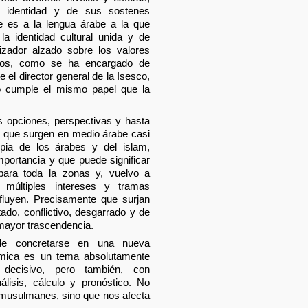
a identidad y de sus sostenes
ue es a la lengua árabe a la que
a identidad cultural unida y de
izador alzado sobre los valores
anos, como se ha encargado de
 el director general de la Isesco,
o cumple el mismo papel que la
 opciones, perspectivas y hasta
y que surgen en medio árabe casi
pia de los árabes y del islam,
portancia y que puede significar
para toda la zonas y, vuelvo a
 múltiples intereses y tramas
nfluyen. Precisamente que surjan
ado, conflictivo, desgarrado y de
e mayor trascendencia.
e concretarse en una nueva
ámica es un tema absolutamente
 decisivo, pero también, con
álisis, cálculo y pronóstico. No
s musulmanes, sino que nos afecta