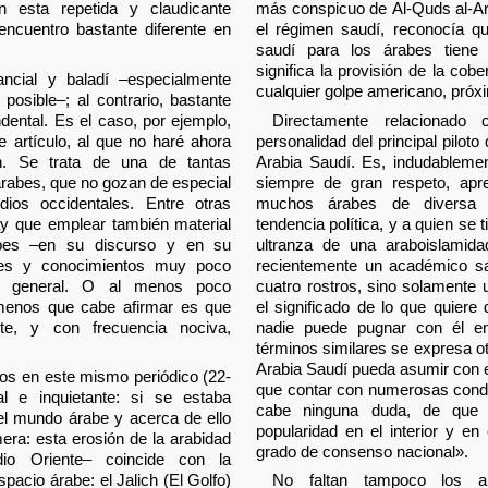
 en esta repetida y claudicante
más conspicuo de Al-Quds al-Ara
 encuentro bastante diferente en
el régimen saudí, reconocía qu
saudí para los árabes tiene 
significa la provisión de la cob
ancial y baladí –especialmente
cualquier golpe americano, próxi
posible–; al contrario, bastante
dental. Es el caso, por ejemplo,
Directamente relacionado 
te artículo, al que no haré ahora
personalidad del principal piloto 
n. Se trata de una de tantas
Arabia Saudí. Es, indudableme
rárabes, que no gozan de especial
siempre de gran respeto, apre
ios occidentales. Entre otras
muchos árabes de diversa ex
ay que emplear también material
tendencia política, y a quien se 
abes –en su discurso y en su
ultranza de una araboislamid
udes y conocimientos muy poco
recientemente un académico saud
n general. O al menos poco
cuatro rostros, sino solamente u
 menos que cabe afirmar es que
el significado de lo que quiere
ente, y con frecuencia nociva,
nadie puede pugnar con él e
términos similares se expresa ot
Arabia Saudí pueda asumir con e
os en este mismo periódico (22-
que contar con numerosas condi
al e inquietante: si se estaba
cabe ninguna duda, de que 
el mundo árabe y acerca de ello
popularidad en el interior y en 
era: esta erosión de la arabidad
grado de consenso nacional».
o Oriente– coincide con la
pacio árabe: el Jalich (El Golfo)
No faltan tampoco los ana