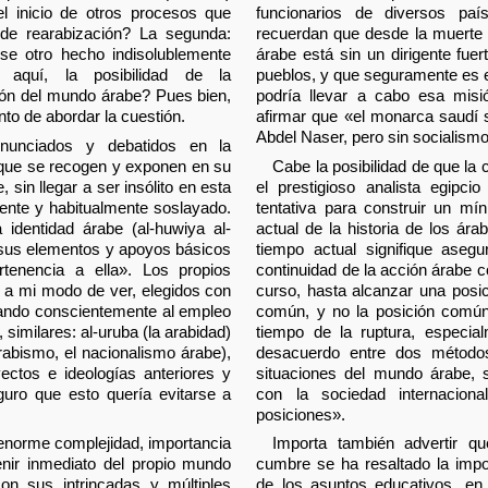
el inicio de otros procesos que
funcionarios de diversos pa
, de rearabización? La segunda:
recuerdan que desde la muerte
rse otro hecho indisolublemente
árabe está sin un dirigente fuer
 aquí, la posibilidad de la
pueblos, y que seguramente es el
ción del mundo árabe? Pues bien,
podría llevar a cabo esa misi
o de abordar la cuestión.
afirmar que «el monarca saudí
Abdel Naser, pero sin socialismo
nunciados y debatidos en la
que se recogen y exponen en su
Cabe la posibilidad de que la
, sin llegar a ser insólito en esta
el prestigioso analista egipci
uente y habitualmente soslayado.
tentativa para construir un mí
 identidad árabe (al-huwiya al-
actual de la historia de los ár
e sus elementos y apoyos básicos
tiempo actual signifique asegu
rtenencia a ella». Los propios
continuidad de la acción árabe 
, a mi modo de ver, elegidos con
curso, hasta alcanzar una posi
iando conscientemente al empleo
común, y no la posición común
, similares: al-uruba (la arabidad)
tiempo de la ruptura, especi
rabismo, el nacionalismo árabe),
desacuerdo entre dos método
yectos e ideologías anteriores y
situaciones del mundo árabe, 
eguro que esto quería evitarse a
con la sociedad internacion
posiciones».
 enorme complejidad, importancia
Importa también advertir qu
venir inmediato del propio mundo
cumbre se ha resaltado la impor
on sus intrincadas y múltiples
de los asuntos educativos, en 