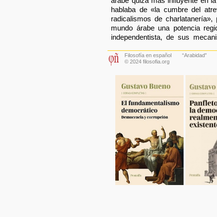
árabe quizá más influyente en la
hablaba de «la cumbre del atr
radicalismos de charlatanería»
mundo árabe una potencia regi
independentista, de sus meca
Filosofía en español
“
Arabidad
”
© 2024 filosofia.org