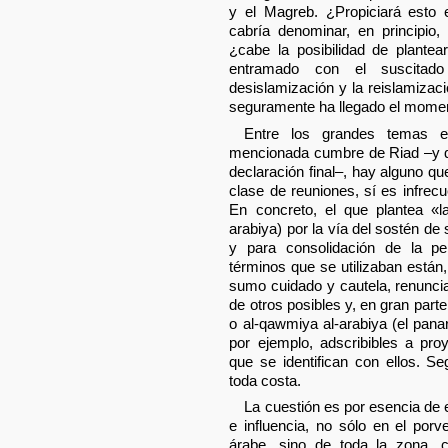
y el Magreb. ¿Propiciará esto 
cabría denominar, en principio
¿cabe la posibilidad de plantea
entramado con el suscitado
desislamización y la reislamiza
seguramente ha llegado el moment
Entre los grandes temas e
mencionada cumbre de Riad –y 
declaración final–, hay alguno que
clase de reuniones, sí es infrec
En concreto, el que plantea «la
arabiya) por la vía del sostén d
y para consolidación de la pe
términos que se utilizaban están
sumo cuidado y cautela, renunc
de otros posibles y, en gran parte
o al-qawmiya al-arabiya (el pana
por ejemplo, adscribibles a pro
que se identifican con ellos. S
toda costa.
La cuestión es por esencia de
e influencia, no sólo en el por
árabe, sino de toda la zona, c