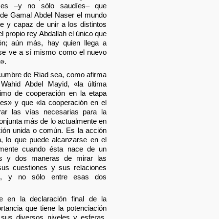
íses –y no sólo saudíes– que
 de Gamal Abdel Naser el mundo
te y capaz de unir a los distintos
 propio rey Abdallah el único que
ón; aún más, hay quien llega a
 se ve a sí mismo como el nuevo
».
 cumbre de Riad sea, como afirma
o Wahid Abdel Mayid, «la última
nimo de cooperación en la etapa
abes» y que «la cooperación en el
rar las vías necesarias para la
conjunta más de lo actualmente en
ción unida o común. Es la acción
, lo que puede alcanzarse en el
almente cuando ésta nace de un
s y dos maneras de mirar las
sus cuestiones y sus relaciones
al, y no sólo entre esas dos
e en la declaración final de la
tancia que tiene la potenciación
sus diversos niveles y esferas,