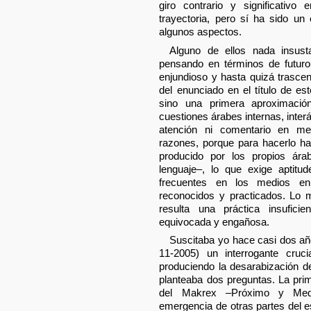
giro contrario y significativo
trayectoria, pero sí ha sido un
algunos aspectos.
Alguno de ellos nada insust
pensando en términos de futuro 
enjundioso y hasta quizá trascen
del enunciado en el título de es
sino una primera aproximació
cuestiones árabes internas, inte
atención ni comentario en med
razones, porque para hacerlo h
producido por los propios ár
lenguaje–, lo que exige aptit
frecuentes en los medios e
reconocidos y practicados. Lo
resulta una práctica insufici
equivocada y engañosa.
Suscitaba yo hace casi dos añ
11-2005) un interrogante cruci
produciendo la desarabización d
planteaba dos preguntas. La prim
del Makrex –Próximo y Medi
emergencia de otras partes del es