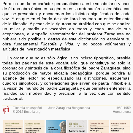
Pero lo que da un carácter personalísimo a este vocabulario y hace
de él una obra única en su género es la ordenación sistemática con
que se presentan y encadenan los distintos significados de cada
voz. Y es que en el fondo de este libro hay todo un entendimiento
de la filosofía. A pesar de la rigurosa neutralidad con que se analiza
un millar y medio de vocablos en todas y cada una de sus
acepciones, el empeño sistematizador del profesor Zaragüeta no
hubiera sido posible si detrás de este diccionario no estuviera su
obra fundamental
Filosofía y Vida,
y no pocos volúmenes y
artículos de investigación metafísica.
Un orden que no es sólo lógico, sino incluso tipográfico, preside
todas las páginas de este vocabulario, que constituye no sólo la
coronación y síntesis de la obra filosófica del padre Zaragüeta, sino
su producción de mayor eficacia pedagógica, porque pondrá al
alcance del lector no especializado las distinciones, esquemas,
cuadros sinópticos, y correlaciones que sirven de pauta inflexible a
la visión del mundo del padre Zaragüeta y que permiten entender la
realidad con modernidad y precisión, a la vez que con sentido
tradicional.
Filosofía en español
Juan Zaragüeta Bengoechea
1950-1959
© 2012 filosofia.org
Hemeroteca