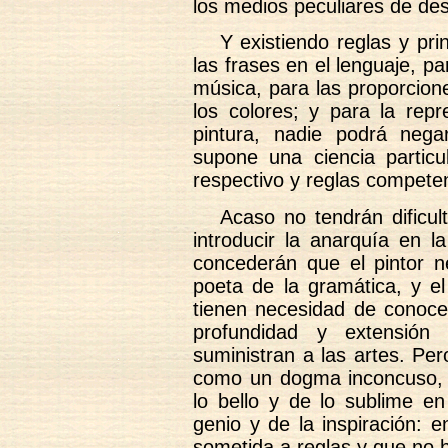
los medios peculiares de des
Y existiendo reglas y pri
las frases en el lenguaje, p
música, para las proporcion
los colores; y para la repr
pintura, nadie podrá neg
supone una ciencia particu
respectivo y reglas competen
Acaso no tendrán dificul
introducir la anarquía en l
concederán que el pintor ne
poeta de la gramática, y el
tienen necesidad de conocer
profundidad y extensión 
suministran a las artes. Pe
como un dogma inconcuso, e
lo bello y de lo sublime en
genio y de la inspiración: 
sometida a reglas y que no h