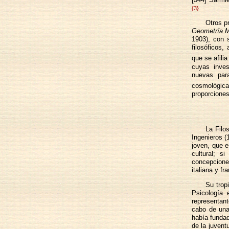
{3}
Otros p
Geometría M
1903), con
filosóficos,
que se afili
cuyas inves
nuevas par
cosmológica
proporciones
La Filo
Ingenieros (
joven, que e
cultural; s
concepcione
italiana y fr
Su trop
Psicología 
representan
cabo de una
había fundad
de la juvent