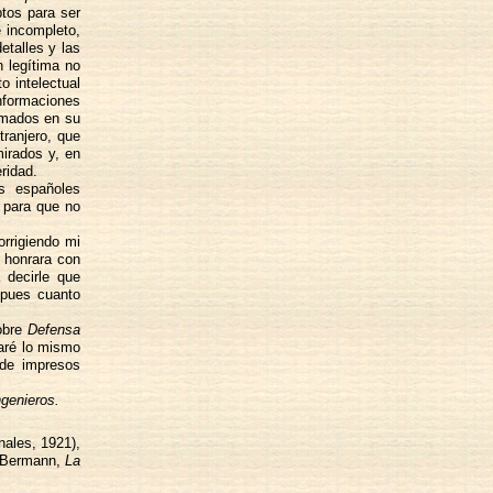
ptos para ser
e incompleto,
etalles y las
n legítima no
o intelectual
nformaciones
mados en su
tranjero, que
irados y, en
ridad.
s españoles
 para que no
rrigiendo mi
 honrara con
 decirle que
 pues cuanto
sobre
Defensa
aré lo mismo
 de impresos
genieros.
ales, 1921),
o Bermann,
La