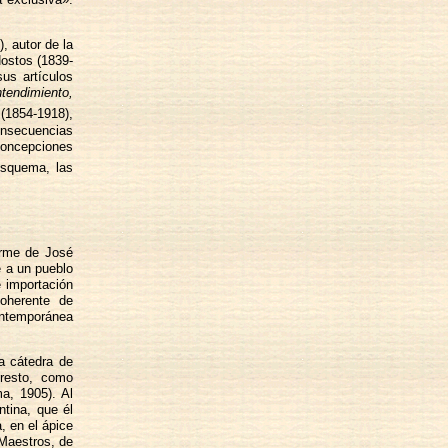
, autor de la
Hostos (1839-
sus artículos
ntendimiento,
 (1854-1918),
onsecuencias
ncepciones
esquema, las
orme de José
e a un pueblo
e importación
coherente de
ontemporánea
la cátedra de
presto, como
a, 1905). Al
tina, que él
, en el ápice
 Maestros, de