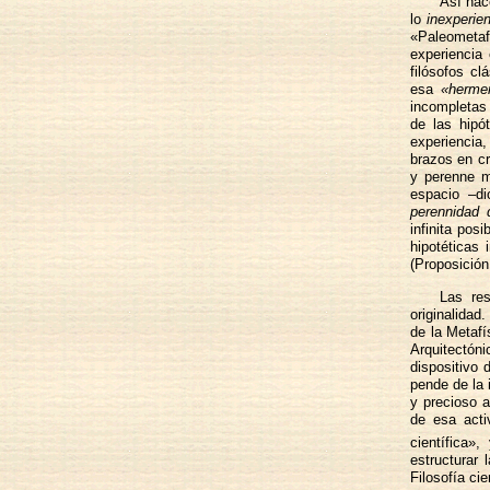
Así nac
lo
inexperien
«Paleometaf
experiencia 
filósofos cl
esa
«herme
incompletas 
de las hipó
experiencia
brazos en cr
y perenne mi
espacio –di
perennidad d
infinita pos
hipotéticas 
(Proposición
Las res
originalidad
de la Metafí
Arquitectón
dispositivo 
pende de la 
y precioso a
de esa acti
científica»
estructurar
Filosofía ci