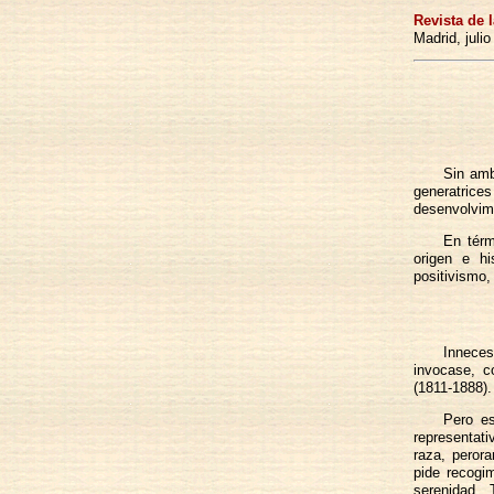
Revista de 
Madrid, juli
Sin amb
generatrice
desenvolvimi
En térm
origen e hi
positivismo,
Inneces
invocase, c
(1811-1888).
Pero es
representat
raza, perora
pide recogim
serenidad. 