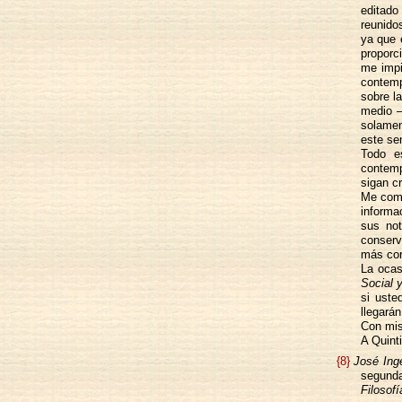
editado
reunidos
ya que e
proporc
me imp
contemp
sobre la
medio –
solamen
este sen
Todo e
contemp
sigan c
Me comp
informa
sus no
conserv
más cor
La ocas
Social 
si uste
llegará
Con mis
A Quint
{8}
José Inge
segunda
Filosofí