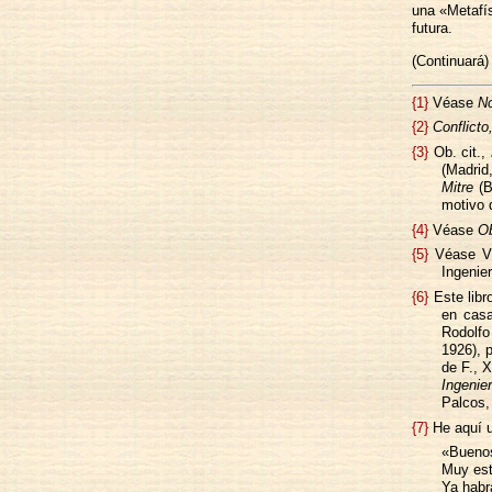
una «Metafís
futura.
(Continuará)
{1}
Véase
No
{2}
Conflicto
{3}
Ob. cit.,
(Madrid
Mitre
(B
motivo 
{4}
Véase
O
{5}
Véase Vi
Ingenie
{6}
Este libr
en casa
Rodolf
1926), 
de F., 
Ingenier
Palcos
{7}
He aquí un
«Buenos
Muy est
Ya habr