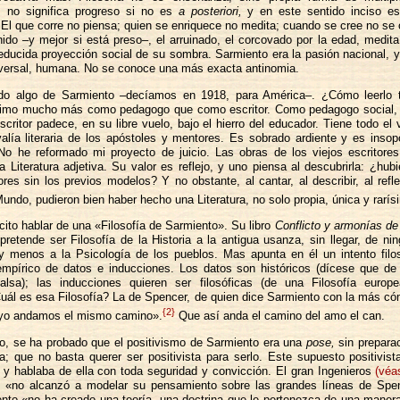
 no significa progreso si no es
a posteriori,
y en este sentido inciso e
El que corre no piensa; quien se enriquece no medita; cuando se cree no se
nido –y mejor si está preso–, el arruinado, el corcovado por la edad, medit
educida proyección social de su sombra. Sarmiento era la pasión nacional, y
niversal, humana. No se conoce una más exacta antinomia.
do algo de Sarmiento –decíamos en 1918, para América–. ¿Cómo leerlo
stimo mucho más como pedagogo que como escritor. Como pedagogo social, 
scritor padece, en su libre vuelo, bajo el hierro del educador. Tiene todo el 
alía literaria de los apóstoles y mentores. Es sobrado ardiente y es inso
o he reformado mi proyecto de juicio. Las obras de los viejos escritore
 Literatura adjetiva. Su valor es reflejo, y uno piensa al descubrirla: ¿hubi
ores sin los previos modelos? Y no obstante, al cantar, al describir, al refl
ndo, pudieron bien haber hecho una Literatura, no solo propia, única y rarís
ícito hablar de una «Filosofía de Sarmiento». Su libro
Conflicto y armonías de
pretende ser Filosofía de la Historia a la antigua usanza, sin llegar, de n
 y menos a la Psicología de los pueblos. Mas apunta en él un intento filo
 empírico de datos e inducciones. Los datos son históricos (dícese que de 
alsa); las inducciones quieren ser filosóficas (de una Filosofía europe
uál es esa Filosofía? La de Spencer, de quien dice Sarmiento con la más có
{2}
yo andamos el mismo camino».
Que así anda el camino del amo el can.
o, se ha probado que el positivismo de Sarmiento era una
pose,
sin preparac
a; que no basta querer ser positivista para serlo. Este supuesto positivist
 y hablaba de ella con toda seguridad y convicción. El gran Ingenieros
(véa
e «no alcanzó a modelar su pensamiento sobre las grandes líneas de Spe
nto «no ha creado una teoría, una doctrina que le pertenezca de una maner