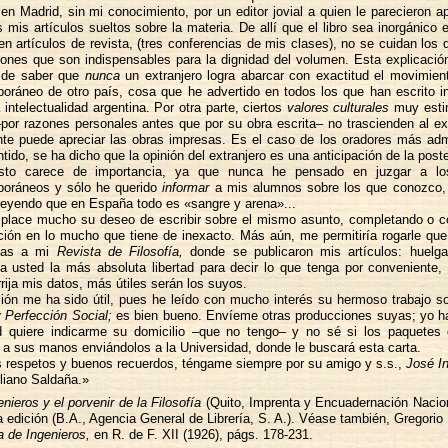
 en Madrid, sin mi conocimiento, por un editor jovial a quien le parecieron a
 mis artículos sueltos sobre la materia. De allí que el libro sea inorgánico 
n artículos de revista, (tres conferencias de mis clases), no se cuidan los d
iones que son indispensables para la dignidad del volumen. Esta explicació
ide saber que
nunca
un extranjero logra abarcar con exactitud el movimient
oráneo de otro país, cosa que he advertido en todos los que han escrito i
 intelectualidad argentina. Por otra parte, ciertos
valores culturales
muy esti
por razones personales antes que por su obra escrita– no trascienden al ex
te puede apreciar las obras impresas. Es el caso de los oradores más adm
tido, se ha dicho que la opinión del extranjero es una anticipación de la poste
sto carece de importancia, ya que nunca he pensado en juzgar a lo
oráneos y sólo he querido
informar
a mis alumnos sobre los que conozco,
reyendo que en España todo es «sangre y arena»...
lace mucho su deseo de escribir sobre el mismo asunto, completando o co
ción en lo mucho que tiene de inexacto. Más aún, me permitiría rogarle que
tas a mi
Revista de Filosofía,
donde se publicaron mis artículos: huelga
a usted la más absoluta libertad para decir lo que tenga por conveniente,
rija mis datos, más útiles serán los suyos.
ión me ha sido útil, pues he leído con mucho interés su hermoso trabajo 
y Perfección Social;
es bien bueno. Envíeme otras producciones suyas; yo h
d quiere indicarme su domicilio –que no tengo– y no sé si los paquetes
n a sus manos enviándolos a la Universidad, donde le buscará esta carta.
 respetos y buenos recuerdos, téngame siempre por su amigo y s.s.,
José In
iliano Saldaña.»
nieros y el porvenir de la Filosofía
(Quito, Imprenta y Encuadernación Nacion
 edición (B.A., Agencia General de Librería, S. A.). Véase también, Gregori
a de Ingenieros,
en R. de F. XII (1926), págs. 178-231.