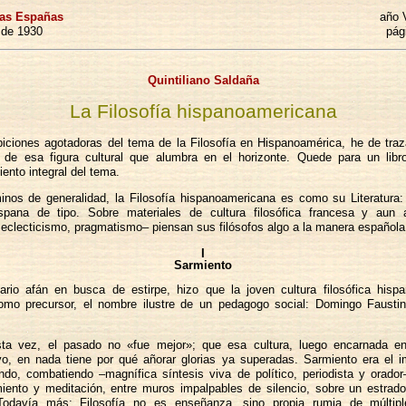
las Españas
año 
o de 1930
pág
Quintiliano Saldaña
La Filosofía hispanoamericana
iciones agotadoras del tema de la Filosofía en Hispanoamérica, he de traza
s de esa figura cultural que alumbra en el horizonte. Quede para un libr
ento integral del tema.
inos de generalidad, la Filosofía hispanoamericana es como su Literatura:
spana de tipo. Sobre materiales de cultura filosófica francesa y aun
 eclecticismo, pragmatismo– piensan sus filósofos algo a la manera español
I
Sarmiento
ario afán en busca de estirpe, hizo que la joven cultura filosófica hisp
omo precursor, el nombre ilustre de un pedagogo social: Domingo Fausti
ta vez, el pasado no «fue mejor»; que esa cultura, luego encarnada 
ivo, en nada tiene por qué añorar glorias ya superadas. Sarmiento era el i
ndo, combatiendo –magnífica síntesis viva de político, periodista y orador
iento y meditación, entre muros impalpables de silencio, sobre un estrado
Todavía más: Filosofía no es enseñanza, sino propia rumia de múltipl