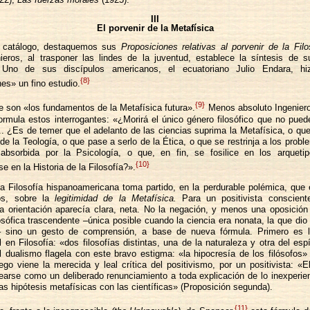
III
El porvenir de la Metafísica
 catálogo, destaquemos sus
Proposiciones relativas al porvenir de la Filo
ieros, al trasponer las lindes de la juventud, establece la síntesis de s
. Uno de sus discípulos americanos, el ecuatoriano Julio Endara, h
{8}
es» un fino estudio.
{9}
e son «los fundamentos de la Metafísica futura».
Menos absoluto Ingeniero
rmula estos interrogantes: «¿Morirá el único género filosófico que no pued
.. ¿Es de temer que el adelanto de las ciencias suprima la Metafísica, o qu
de la Teología, o que pase a serlo de la Ética, o que se restrinja a los probl
bsorbida por la Psicología, o que, en fin, se fosilice en los arquetip
{10}
e en la Historia de la Filosofía?».
la Filosofía hispanoamericana toma partido, en la perdurable polémica, que
os, sobre la
legitimidad de la Metafísica.
Para un positivista conscient
la orientación aparecía clara, neta. No la negación, y menos una oposición 
losófica trascendente –única posible cuando la ciencia era nonata, la que dio
a– sino un gesto de comprensión, a base de nueva fórmula. Primero es la
 en Filosofía: «dos filosofías distintas, una de la naturaleza y otra del espí
 dualismo flagela con este bravo estigma: «la hipocresía de los filósofos»
ego viene la merecida y leal crítica del positivismo, por un positivista: «E
tearse como un deliberado renunciamiento a toda explicación de lo inexperien
las hipótesis metafísicas con las científicas» (Proposición segunda).
{11}