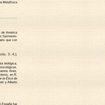
a Metafísica
s de América
en
Sarmiento-
nario que con
lús, S. A.);
ía biológica,
sicológicas,
uenos Aires,
nieros,
en R.
e la Ética de
et y Alberto
en España
fue