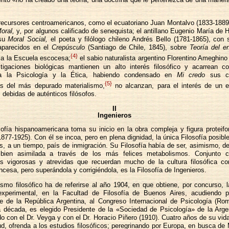
recursores centroamericanos, como el ecuatoriano Juan Montalvo (1833-1889)
oral,
y
,
por algunos calificado de senequista; el antillano Eugenio María de 
 su
Moral Social,
el poeta y filólogo chileno Andrés Bello (1781-1865), con 
 aparecidos en el
Crepúsculo
(Santiago de Chile, 1845), sobre
Teoría del e
{4}
a a la Escuela escocesa;
el sabio naturalista argentino Florentino Ameghino
tigaciones biológicas mantienen un alto interés filosófico y acarrean c
a la Psicología y la Ética, habiendo condensado en
Mi credo
sus co
{5}
s del más depurado materialismo,
no alcanzan, para el interés de un 
 debidas de auténticos filósofos.
II
Ingenieros
sofía hispanoamericana toma su inicio en la obra compleja y figura proteif
1877-1925). Con él se incoa, pero en plena dignidad, la única Filosofía posibl
s, a un tiempo, país de inmigración. Su Filosofía había de ser, asimismo, d
i bien asimilada a través de los más felices metabolismos. Conjunto 
s vigorosas y atrevidas que recuerdan mucho de la cultura filosófica c
ancesa, pero superándola y corrigiéndola, es la Filosofía de Ingenieros.
ismo filosófico ha de referirse al año 1904, en que obtiene, por concurso, 
experimental, en la Facultad de Filosofía de Buenos Aires, acudiendo 
te de la República Argentina, al Congreso Internacional de Psicología (Rom
 década, es elegido Presidente de la «Sociedad de Psicología» de la Argen
o con el Dr. Veyga y con el Dr. Horacio Piñero (1910). Cuatro años de su vida
ud, ofrenda a los estudios filosóficos; peregrinando por Europa, en busca de