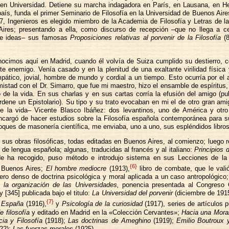
 en Universidad. Detiene su marcha indagadora en París, en Lausana, en He
país, funda el primer Seminario de Filosofía en la Universidad de Buenos Aire
7, Ingenieros es elegido miembro de la Academia de Filosofía y Letras de l
ires; presentando a ella, como discurso de recepción –que no llega a ce
de ideas– sus famosas
Proposiciones relativas al porvenir de la Filosofía
(8
ocimos aquí en Madrid, cuando él volvía de Suiza cumplido su destierro, c
te enemigo. Venía casado y en la plenitud de una exaltante virilidad física
pático, jovial, hombre de mundo y cordial a un tiempo. Esto ocurría por el
stad con el Dr. Simarro, que fue mi maestro, hizo el ensamble de espíritus,
o de la vida. En sus charlas y en sus cartas corría la efusión del amigo (pu
dene un Epistolario). Su tipo y su trato evocaban en mi el de otro gran am
e la vida– Vicente Blasco Ibáñez: dos levantinos, uno de América y otr
cargó de hacer estudios sobre la Filosofía española contemporánea para 
ques de masonería científica, me enviaba, uno a uno, sus espléndidos libros
 sus obras filosóficas, todas editadas en Buenos Aires, al comienzo; luego 
 de lengua española; algunas, traducidas al francés y al italiano:
Principios 
de ha recogido, puso método e introdujo sistema en sus Lecciones de la
{6}
e Buenos Aires;
El hombre mediocre
(1913),
libro de combate, que le valió
pero denso de doctrina psicológica y moral aplicada a un caso antropológico
n la organización de las Universidades,
ponencia presentada al Congreso C
 [345] publicada bajo el titulo:
La Universidad del porvenir
(diciembre de 191
{7}
n España
(1916),
y
Psicología de la curiosidad
(1917), series de artículos 
e filosofía
y editado en Madrid en la «Colección Cervantes»;
Hacia una Mora
cia y Filosofía
(1918);
Las doctrinas de Ameghino
(1919);
Emilio Boutroux y
22);
Las fuerzas morales
(1925).