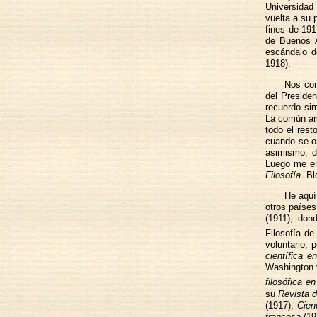
Universidad
vuelta a su 
fines de 191
de Buenos A
escándalo 
1918).
Nos con
del Presiden
recuerdo sim
La común ami
todo el rest
cuando se or
asimismo, d
Luego me en
Filosofía.
Blo
He aquí
otros países
(1911), don
Filosofía d
voluntario, 
científica e
Washington y
filosófica e
su
Revista d
(1917);
Cien
francesa
(19