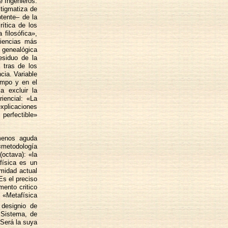
e Ingenieros:
stigmatiza de
tente– de la
rítica de los
 filosófica»,
riencias más
n genealógica
esiduo de la
 tras de los
cia. Variable
iempo y en el
a excluir la
iencial: «La
explicaciones
 perfectible»
 menos aguda
 «metodología
(octava): «la
física es un
imidad actual
Es el preciso
mento critico
«Metafísica
designio de
 Sistema, de
Será la suya