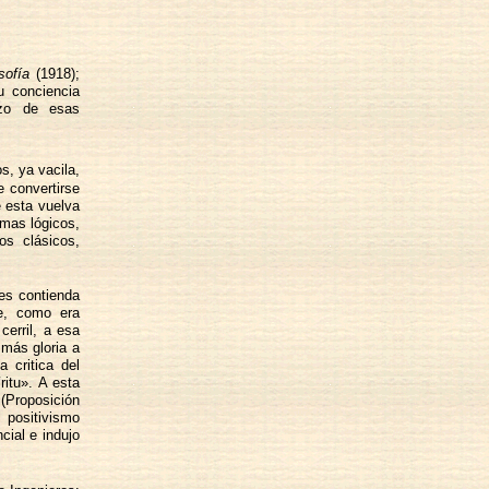
sofía
(1918);
u conciencia
izo de esas
s, ya vacila,
e convertirse
e esta vuelva
emas lógicos,
os clásicos,
 es contienda
e, como era
cerril, a esa
 más gloria a
 critica del
ritu». A esta
 (Proposición
l positivismo
cial e indujo