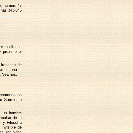
V, número 47
inas 343-346
r las líneas
o próximo el
 francesa de
 americana –
a. Veamos.
anoamericana
no Sarmiento
en un hombre
mpulso de la
– y Filosofía
 invisible de
es recibidas