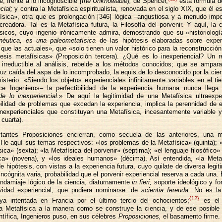
e, frente a lo incognoscible
(the Unknowable),
de Spencer,
esta fórmula d
cial;
y contra la Metafísica espiritualista, renovada en el siglo XIX, que él e
ísica», otra que es prolongación [346] lógica
–
angustiosa y a menudo impo
creadora. Tal es la Metafísica futura, la Filosofía del porvenir. Y aquí, la c
ásicos, cuyo ingenio irónicamente admira, demostrando que su «historiología
néutica, es una paleometafísica
de las hipótesis elaboradas sobre expe
que las actuales», que «solo tienen un valor histórico para la reconstrucció
tesis metafísicas» (Proposición tercera). ¿Qué es lo inexperiencial? Un r
, irreductible al análisis, rebelde a los métodos conocidos; que se ampara
uz caída del aspa de lo incomprobado, la equis de lo desconocido por la cien
sterio. «Siendo los objetos experienciales infinitamente variables en el t
ce Ingenieros– la perfectibilidad de la experiencia humana nunca llega 
e lo inexperiencial.
» De aquí la legitimidad de una Metafísica ultraexper
ibilidad de problemas que excedan la experiencia, implica la perennidad de 
inexperienciales que constituyan una Metafísica, incesantemente variable y
 cuarta).
tantes Proposiciones encierran, como secuela de las anteriores, una
. He aquí sus temas respectivos: «los problemas de la Metafísica» (quinta);
sica» (sexta); «la Metafísica del porvenir» (séptima); «el lenguaje filosófico» 
ica» (novena), y «los ideales humanos» (décima), Así entendida, «la Meta
de hipótesis, con vistas a la experiencia futura, cuyo quilate de diversa legit
incógnita varia, probabilidad que el porvenir experiencial reserva a cada una. 
ndamiaje lógico de la ciencia, diaturnamente
in fieri;
soporte ideológico y fo
vidad experiencial, que pudiera nominarse: de
scientia fereuda.
No es la 
{12}
, ya intentada en Francia por el último tercio del ochocientos;
es el 
 la Metafísica a la manera como se construye la ciencia, y de ese posible
entífica, Ingenieros puso, en sus célebres
Proposiciones,
el basamento firme. 