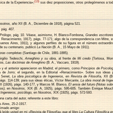
{13}
ica de la Experiencia»;
sus diez proposiciones, otros prolegómenos a tod
sotros,
año XII (B. A., Diciembre de 1918), página 521.
,
pág. 407.
Prólogo,
pág. 10. Véase, asimismo, H. Blanco-Fombona,
Grandes escritore
, Renacimiento, 1917), págs. 77-171; algo de la correspondencia con Mitre, 
uenos Aires, 1911), y algunos perfiles de su figura en el número extraordi
de su centenario, publicó
La Nación
(B. A., 15 Mayo de 1911).
bras completas
(Santiago de Chile, 1881-1885).
rgilio Tedeschi,
Ameghino y su obra,
al frente de
Mi credo
(Tortosa, Monc
ros,
Las doctrinas de Ameghino
(B. A., Vaccaro, 1919).
o y el anterior aparecieron en Madrid; el primero, como
Principios de Psicolog
 de Jorro; el segundo, en la Editorial «Renacimiento». Sobre sus ideas p
o Senet,
La obra psicológica de Ingenieros,
en
Revista de Filosofía,
XII (B
págs. 114-139; para sus ideas éticas, Víctor Mercante,
La obra moral de Inge
XII (1926), págs. 140-177, y Marcos M. Blanco,
El ansia del futuro (Notas sobr
os),
en
Nosotros,
XIX (B. A, 1925), págs. 595-605. También Enrique Mouch
,
Ingenieros, psicólogo,
en
Nosotros,
XIX (1925), págs. 572-593.
a carta del autor, referente a este libro:
 Aires, 25-2-1917.
imado amigo:
á leído usted en mi «Revista de Filosofía» que el libro
La Cultura Filosófica 