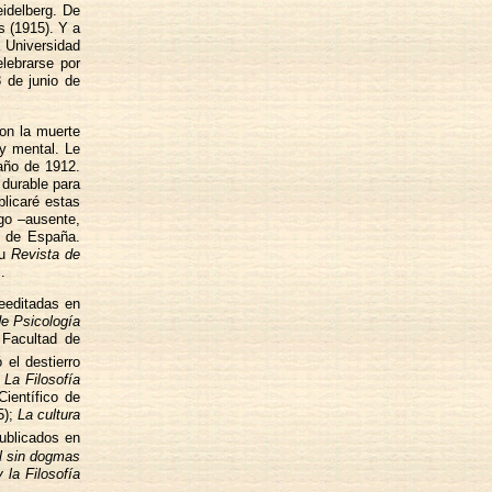
idelberg. De
s (1915). Y a
a Universidad
lebrarse por
 de junio de
on la muerte
 y mental. Le
 año de 1912.
 durable para
blicaré estas
igo –ausente,
o de España.
su
Revista de
.
reeditadas en
de Psicología
 Facultad de
 el destierro
;
La Filosofía
ientífico de
5);
La cultura
publicados en
l sin dogmas
 la Filosofía