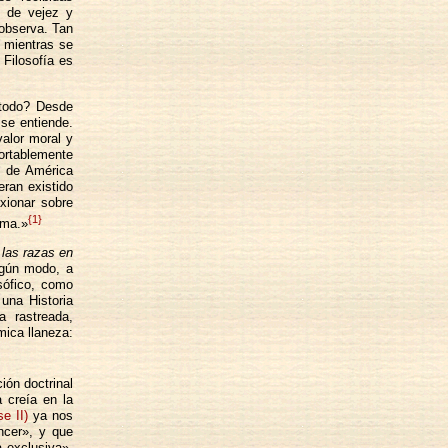
s de vejez y
 observa. Tan
a mientras se
 Filosofía es
 todo? Desde
se entiende.
valor moral y
portablemente
s de América
eran existido
exionar sobre
{1}
ima.»
 las razas en
ingún modo, a
sófico, como
una Historia
a rastreada,
mica llaneza:
ión doctrinal
a creía en la
se II)
ya nos
ncer», y que
a exclusiva».