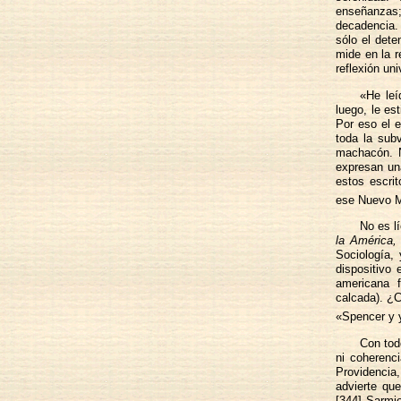
enseñanzas;
decadencia. 
sólo el dete
mide en la r
reflexión u
«He leí
luego, le e
Por eso el e
toda la subv
machacón. N
expresan una
estos escrit
ese Nuevo Mu
No es l
la América,
Sociología,
dispositivo
americana f
calcada). ¿C
«Spencer y 
Con tod
ni coherenci
Providencia,
advierte qu
[344] Sarmie