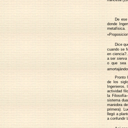
De ese
donde Ingen
metafísica
«Proposicion
Dice qu
cuando se fo
en ciencia?.
a ser
sierva
o que sea a
amortajándos
Pronto 
de los sigl
Ingenieros, 
actividad fi
la Filosofí
sistema dual
maniobra del
primera). Lu
llegó a plan
a confundir 