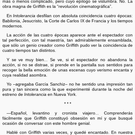
más o menos complicado, pero cuyo epílogo se vislumbra. No. La
obra magna de Griffith es la “revolución cinematográfica”.
En
Intolerancia
desfilan con absoluta coincidencia cuatro épocas:
Babilonia, Jesucristo, la Corte de Carlos IX de Francia y los tiempos
modernos.
La acción de las cuatro épocas aparece ante el espectador con
tal perfección, con tal maestría, tan admirablemente ensamblada,
que sólo un genio creador como Griffith pudo ver la coincidencia de
cuatro tiempos tan distintos.
Y se ve muy bien... Se ve, si el espectador no abandona la
acción, si no se distrae, si prende en la pantalla sus sentidos para
recoger la bella emoción de unas escenas cuyo verismo encanta y
cuya realidad asombra.
Yo –agregaba García Sanchiz– no he sentido una impresión tan
pura y tan sincera como la que experimenté durante la noche del
estreno de
Intolerancia
en Nueva York.
* * *
—Español, levantino y cronista viajero... Comprenderás
fácilmente que Griffith constituyó obsesión en mí y que busqué
ocasión de conversar con este hombre genial.
Hablé con Griffith varias veces, y quedé encantado. En nuestra