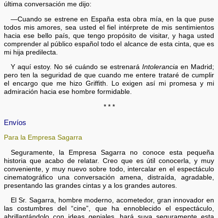
última conversación me dijo:
—Cuando se estrene en España esta obra mía, en la que puse
todos mis amores, sea usted el fiel intérprete de mis sentimientos
hacia ese bello país, que tengo propósito de visitar, y haga usted
comprender al público español todo el alcance de esta cinta, que es
mi hija predilecta.
Y aquí estoy. No sé cuándo se estrenará
Intolerancia
en Madrid;
pero ten la seguridad de que cuando me entere trataré de cumplir
el encargo que me hizo Griffith. Lo exigen así mi promesa y mi
admiración hacia ese hombre formidable.
* * *
Envíos
Para la Empresa Sagarra
Seguramente, la Empresa Sagarra no conoce esta pequeña
historia que acabo de relatar. Creo que es útil conocerla, y muy
conveniente, y muy nuevo sobre todo, intercalar en el espectáculo
cinematográfico una conversación amena, distraída, agradable,
presentando las grandes cintas y a los grandes autores.
El Sr. Sagarra, hombre moderno, acometedor, gran innovador en
las costumbres del “cine”, que ha ennoblecido el espectáculo,
abrillantándolo con ideas geniales, hará suya seguramente esta