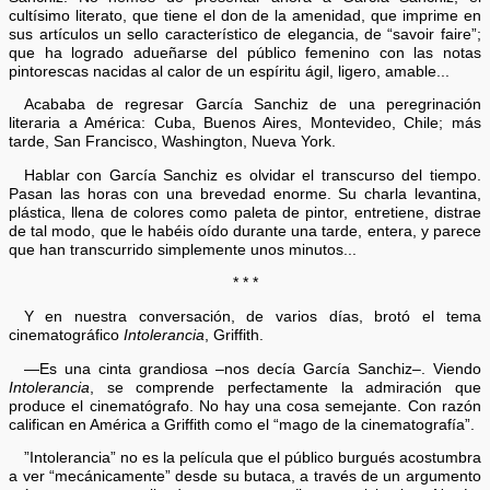
cultísimo literato, que tiene el don de la amenidad, que imprime en
sus artículos un sello característico de elegancia, de “savoir faire”;
que ha logrado adueñarse del público femenino con las notas
pintorescas nacidas al calor de un espíritu ágil, ligero, amable...
Acababa de regresar García Sanchiz de una peregrinación
literaria a América: Cuba, Buenos Aires, Montevideo, Chile; más
tarde, San Francisco, Washington, Nueva York.
Hablar con García Sanchiz es olvidar el transcurso del tiempo.
Pasan las horas con una brevedad enorme. Su charla levantina,
plástica, llena de colores como paleta de pintor, entretiene, distrae
de tal modo, que le habéis oído durante una tarde, entera, y parece
que han transcurrido simplemente unos minutos...
* * *
Y en nuestra conversación, de varios días, brotó el tema
cinematográfico
Intolerancia
, Griffith.
—Es una cinta grandiosa –nos decía García Sanchiz–. Viendo
Intolerancia
, se comprende perfectamente la admiración que
produce el cinematógrafo. No hay una cosa semejante. Con razón
califican en América a Griffith como el “mago de la cinematografía”.
”Intolerancia” no es la película que el público burgués acostumbra
a ver “mecánicamente” desde su butaca, a través de un argumento