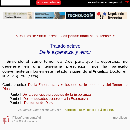
<
Marcos de Santa Teresa
·
Compendio moral salmaticense
>
Tratado octavo
De la esperanza, y temor
Sirviendo el santo temor de Dios para que la esperanza no
degenere en una temeraria presunción, nos ha parecido
conveniente unirlos en este tratado, siguiendo al Angélico Doctor en
la
2. 2. q. 40. y sigg.
Capítulo único.
De la Esperanza, y vicios que se le oponen, y del Temor de
Dios
Punto I.
De la esencia, y preceptos de la Esperanza
Punto II.
De los pecados opuestos a la Esperanza
Punto III.
Del temor de Dios
[
Compendio moral salmaticense
· Pamplona 1805, tomo 1, página 195 ]
Filosofía en español
moralistas
© 2000 filosofia.org