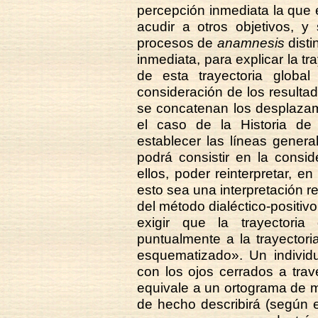
percepción inmediata la que
acudir a otros objetivos, y
procesos de
anamnesis
disti
inmediata, para explicar la tr
de esta trayectoria global
consideración de los resulta
se concatenan los desplazami
el caso de la Historia d
establecer las líneas genera
podrá consistir en la consi
ellos, poder reinterpretar, en
esto sea una interpretación r
del método dialéctico-positivo
exigir que la trayectoria
puntualmente a la trayectoria
esquematizado». Un individ
con los ojos cerrados a trav
equivale a un ortograma de m
de hecho describirá (según e