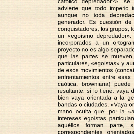
católico depredador?», se
advierte que todo imperio i
aunque no toda depredaci
generador. Es cuestión de
conquistadores, los grupos, l
un «egoísmo depredador»; 
incorporados a un ortogra
proyecto no es algo separado
que las partes se mueven, 
particulares, «egoístas» y a
de esos movimientos (concat
enfrentamientos entre esas
caótica, browniana) puede
resultante, si lo tiene, vaya 
bien vaya orientada a la gen
bandas o ciudades. «Vaya or
mano oculta que, por la «as
intereses egoístas particul
aquéllos forman parte, 
correspondientes orientad