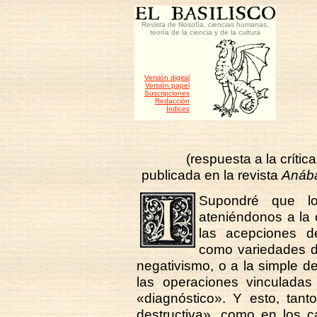
Revista de filosofía, ciencias humanas,
teoría de la ciencia y de la cultura
Versión digital
Versión papel
Suscripciones
Redacción
Índices
(respuesta a la crítica
publicada en la revista
Anáb
Supondré que lo
ateniéndonos a la 
las acepciones d
como variedades de 
negativismo, o a la simple d
las operaciones vinculadas a
«diagnóstico». Y esto, tant
destructiva», como en los cas