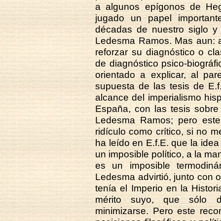
a algunos epígonos de Hege
jugado un papel important
décadas de nuestro siglo y 
Ledesma Ramos. Mas aun: al f
reforzar su diagnóstico o cl
de diagnóstico psico-biográfi
orientado a explicar, al pa
supuesta de las tesis de E.f.
alcance del imperialismo his
España, con las tesis sobre
Ledesma Ramos; pero este d
ridículo como crítico, si no 
ha leído en E.f.E. que la idea
un imposible político, a la m
es un imposible termodin
Ledesma advirtió, junto con o
tenía el Imperio en la Histor
mérito suyo, que sólo de
minimizarse. Pero este reco