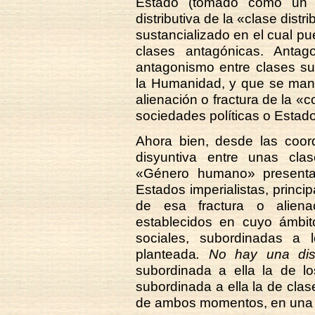
Estado (tomado como un e
distributiva de la «clase dist
sustancializado en el cual pu
clases antagónicas. Anta
antagonismo entre clases su
la Humanidad, y que se manife
alienación o fractura de la «
sociedades políticas o Estado
Ahora bien, desde las coord
disyuntiva entre unas cla
«Género humano» presenta
Estados imperialistas, princ
de esa fractura o aliena
establecidos en cuyo ámbito
sociales, subordinadas a 
planteada
. No hay una dis
subordinada a ella la de l
subordinada a ella la de cla
de ambos momentos, en una d