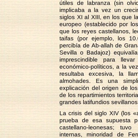
útiles de labranza (sin olvi
implicaba a la vez un creci
siglos XI al XIII, en los que
europeo (establecido por los
que los reyes castellanos, l
taifas (por ejemplo, los 1
percibía de Ab-allah de Gran
Sevilla o Badajoz) equivalía
imprescindible para llev
económico-políticos, a la v
resultaba excesiva, la l
almohades. Es una simpli
explicación del origen de los
de los repartimientos territor
grandes latifundios sevillanos
La crisis del siglo XIV (lo
prueba de esa supuesta p
castellano-leonesas; tuvo
internas, minoridad de F