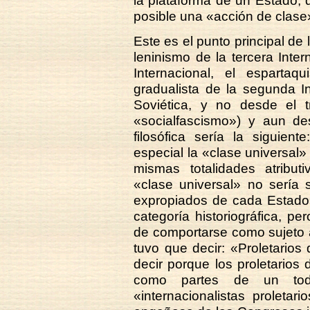
la plataforma de un Estado, d
posible una «acción de clase
Este es el punto principal de 
leninismo de la tercera Inte
Internacional, el espartaq
gradualista de la segunda I
Soviética, y no desde el 
«socialfascismo») y aun des
filosófica sería la siguien
especial la «clase universal»
mismas totalidades atributiv
«clase universal» no sería 
expropiados de cada Estado»
categoría historiográfica, pe
de comportarse como sujeto a
tuvo que decir: «Proletarios
decir porque los proletarios
como partes de un todo
«internacionalistas proletar