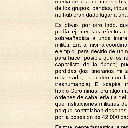
mediante una anamnesis histó
de los grupos, bandas, tribu
no hubieran dado lugar a una 
Es obvio, por otro lado, qu
podía ejercer sus efectos c
sobreañadida a unos inter
militar. Era la misma coordina
ejemplo, para decirlo de un 
para hacer posible que los r
capitalista de la época) pu
perdidas (los itinerarios mi
observado, coinciden con l
trashumancia). El «capital 
habló Corominas, era algo má
órdenes de caballería (la del
que instituciones militares
porque controlaban decenas 
por la posesión de 42.000 ca
Es totalmente fantástica la re