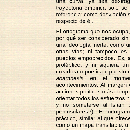
una curva, ya sea dextrógi
trayectoria empírica sólo se
referencia; como desviación 
respecto de él.
El ortograma que nos ocupa,
por qué ser considerado si
una ideología inerte, como u
otras vías; ni tampoco es
pueblos empobrecidos. Es, an
proléptico, y ni siquiera u
creadora o poética», puesto
anamnesis
en el moment
acontecimientos. Al margen de
acciones políticas más compl
orientar todos los esfuerzos h
y no someterse al Islam o d
peninsulares?). El ortogram
práctico, similar al que ofre
como un mapa transitable; u