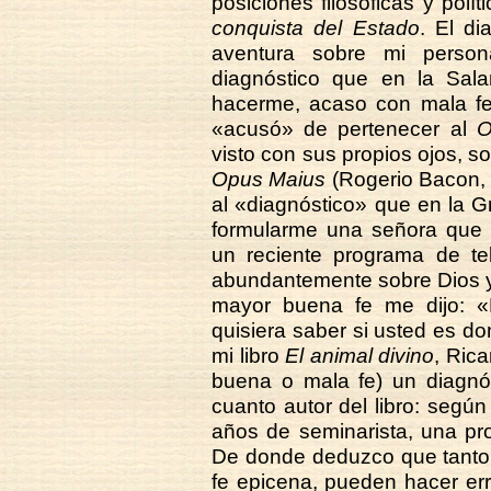
posiciones filosóficas y polí
conquista del Estado
. El di
aventura sobre mi person
diagnóstico que en la Sal
hacerme, acaso con mala fe
«acusó» de pertenecer al
O
visto con sus propios ojos, so
Opus Maius
(Rogerio Bacon, s
al «diagnóstico» que en la G
formularme una señora que 
un reciente programa de te
abundantemente sobre Dios y 
mayor buena fe me dijo: «F
quisiera saber si usted es do
mi libro
El animal divino
, Rica
buena o mala fe) un diagnó
cuanto autor del libro: según
años de seminarista, una pr
De donde deduzco que tanto 
fe epicena, pueden hacer err