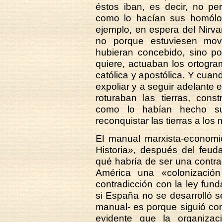
éstos iban, es decir, no p
como lo hacían sus homólogo
ejemplo, en espera del Nirv
no porque estuviesen mov
hubieran concebido, sino po
quiere, actuaban los ortogr
católica y apostólica. Y cuan
expoliar y a seguir adelante
roturaban las tierras, cons
como lo habían hecho sus
reconquistar las tierras a los
El manual marxista-economi
Historia», después del feud
qué habría de ser una contr
América una «colonizació
contradicción con la ley fun
si España no se desarrolló se
manual- es porque siguió co
evidente que la organiza