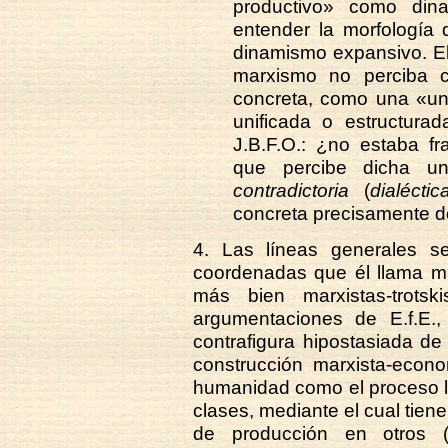
productivo» como din
entender la morfología 
dinamismo expansivo. Ell
marxismo no perciba c
concreta, como una «uni
unificada o estructura
J.B.F.O.: ¿no estaba fr
que percibe dicha u
contradictoria
(
dialéctic
concreta precisamente d
4. Las líneas generales s
coordenadas que él llama ma
más bien marxistas-trotsk
argumentaciones de E.f.E.
contrafigura hipostasiada de
construcción marxista-econo
humanidad como el proceso li
clases, mediante el cual tien
de producción en otros (e