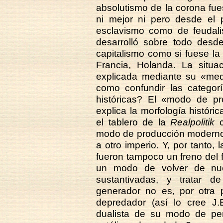
absolutismo de la corona fue
ni mejor ni pero desde el p
esclavismo como de feudal
desarrolló sobre todo desde 
capitalismo como si fuese la 
Francia, Holanda. La situ
explicada mediante su «medi
como confundir las categorí
históricas? El «modo de pro
explica la morfología históric
el tablero de la
Realpolitik
c
modo de producción moderno 
a otro imperio. Y, por tanto
fueron tampoco un freno del f
un modo de volver de nuev
sustantivadas, y tratar de
generador no es, por otra p
depredador (así lo cree J.
dualista de su modo de pe