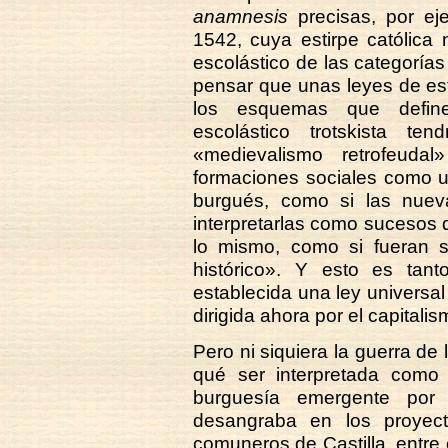
anamnesis
precisas, por e
1542, cuya estirpe católica
escolástico de las categorías 
pensar que unas leyes de esti
los esquemas que definen
escolástico trotskista t
«medievalismo retrofeuda
formaciones sociales como u
burgués, como si las nuev
interpretarlas como sucesos q
lo mismo, como si fueran 
histórico». Y esto es ta
establecida una ley universal 
dirigida ahora por el capitalis
Pero ni siquiera la guerra de
qué ser interpretada como 
burguesía emergente por 
desangraba en los proyec
comuneros de Castilla, entre