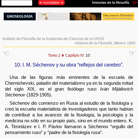
Instituto de Filosofía de la Academia de Ciencias de la URSS
Historia de la Filosofía
, México 1965
☜
☞
Tomo 2 ❦ Capítulo IV
: 10
10. I. M. Séchenov y su obra “reflejos del cerebro”.
Una de las figuras más eminentes de la escuela de
Chernishevski, paladín del materialismo ya en la segunda mitad
del siglo XIX, es el gran fisiólogo ruso
Iván Mijáilovich
Séchenov
(1829-1905).
Séchenov dio comienzo en Rusia al estudio de la fisiología y
creó la escuela materialista de investigadores que tanto habían
de contribuir a los avances de la fisiología, la psicología y la
medicina no sólo en su propio país, sino en el mundo entero. K.
A. Timiriázev e I. P. Pávlov llamaron a Séchenov “orgullo del
pensamiento ruso” y “padre de la fisiología rusa”.