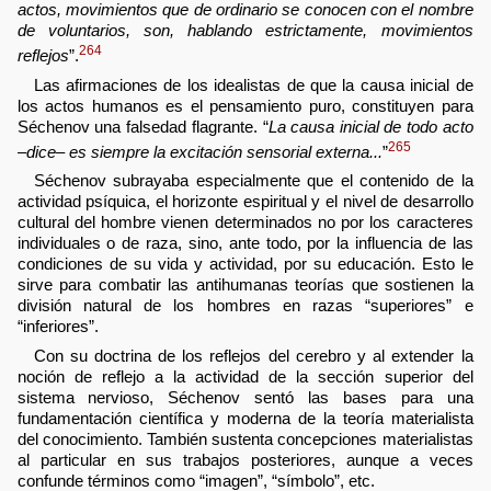
actos, movimientos que de ordinario se conocen con el nombre
de voluntarios, son, hablando estrictamente, movimientos
264
reflejos
”.
Las afirmaciones de los idealistas de que la causa inicial de
los actos humanos es el pensamiento puro, constituyen para
Séchenov una falsedad flagrante. “
La causa inicial de todo acto
265
–dice– es siempre la excitación sensorial externa...
”
Séchenov subrayaba especialmente que el contenido de la
actividad psíquica, el horizonte espiritual y el nivel de desarrollo
cultural del hombre vienen determinados no por los caracteres
individuales o de raza, sino, ante todo, por la influencia de las
condiciones de su vida y actividad, por su educación. Esto le
sirve para combatir las antihumanas teorías que sostienen la
división natural de los hombres en razas “superiores” e
“inferiores”.
Con su doctrina de los reflejos del cerebro y al extender la
noción de reflejo a la actividad de la sección superior del
sistema nervioso, Séchenov sentó las bases para una
fundamentación científica y moderna de la teoría materialista
del conocimiento. También sustenta concepciones materialistas
al particular en sus trabajos posteriores, aunque a veces
confunde términos como “imagen”, “símbolo”, etc.