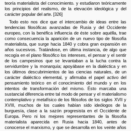
teoría materialista del conocimiento. y estudiaron teóricamente
los principios del realismo, de la elevación ideológica y del
carácter popular del arte. [326]
Todo esto nos dice que el intercambio de ideas entre las
tendencias filosóficas avanzadas de Rusia y del Occidente
europeo, con la benéfica influencia de éste sobre aquélla, trae
como consecuencia la aparición de un nuevo tipo de filosofía
materialista, que surge hacia 1840 y cobra gran expansión en
años sucesivos. Tratándose, en última instancia, de algo que
recogía en el plano filosófico los intereses, el pensar y el sentir
de los campesinos que se levantaban a la lucha contra la
servidumbre y la monarquía; apoyábase en la dialéctica y en
los últimos descubrimientos de las ciencias naturales, de un
carácter dialéctico elemental, y afirmaba el papel activo del
pensamiento teórico en el conocimiento del mundo y en los
intentos de transformación del mismo. Ésto marcaba una
sustancial diferencia entre tal modo de pensar y el materialismo
contemplativo y metafísico de los filósofos de los siglos XVII y
XVIII, muchos de los cuales habían sido ideólogos de la
burguesía, clase a la sazón progresista en el Occidente de
Europa. Pero ni los mejores representantes de la filosofía
materialista aparecida en Rusia hacia 1840, antes de
conocerse el marxismo, y que se desarrolla en los veinte años