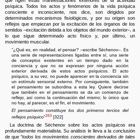
que rigen estas manifestaciones exteriores de la actividad
psíquica. Todos los actos y fenómenos de la vida psíquica
consciente e inconsciente, nos dice, son dirigidos por
determinados mecanismos fisiológicos, y por su origen son
reflejos que empiezan por la excitación de los órganos de los
sentidos –excitación debida a los objetos del mundo exterior–, a
lo que sigue determinado acto físico y, por último, un
movimiento muscular.
“¿Qué es, en realidad, el pensar? –escribe Séchenov–. Es
una serie de representaciones ligadas entre sí, una serie
de conceptos existentes en un tiempo dado en la
conciencia y que no se expresan por ninguna acción
exterior derivada de estos actos psíquicos. El acto
psíquico, a su vez, no puede aparecer en la conciencia sin
un estímulo sensorial externo. Por consiguiente, también
el pensamiento se subordina a esta ley. Quiere decirse
que también en el pensamiento se da un comienzo de
reflejo, así como la continuación del mismo; lo único que
no hay, al parecer, es el fin, el movimiento.
El pensamiento constituye los dos primeros tercios del
263
reflejos psíquico
”
[322]
La doctrina de Séchenov sobre los actos psíquicos era
profundamente materialista. Su análisis le lleva a la conclusión
de que “
todos los movimientos conscientes derivados de tales