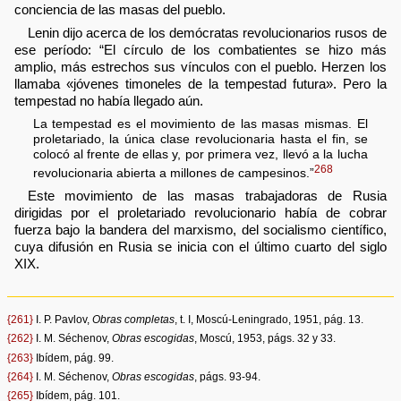
conciencia de las masas del pueblo.
Lenin dijo acerca de los demócratas revolucionarios rusos de
ese período: “El círculo de los combatientes se hizo más
amplio, más estrechos sus vínculos con el pueblo. Herzen los
llamaba «jóvenes timoneles de la tempestad futura». Pero la
tempestad no había llegado aún.
La tempestad es el movimiento de las masas mismas. El
proletariado, la única clase revolucionaria hasta el fin, se
colocó al frente de ellas y, por primera vez, llevó a la lucha
268
revolucionaria abierta a millones de campesinos.”
Este movimiento de las masas trabajadoras de Rusia
dirigidas por el proletariado revolucionario había de cobrar
fuerza bajo la bandera del marxismo, del socialismo científico,
cuya difusión en Rusia se inicia con el último cuarto del siglo
XIX.
{261}
I. P. Pavlov,
Obras completas
, t. I, Moscú-Leningrado, 1951, pág. 13.
{262}
I. M. Séchenov,
Obras escogidas
, Moscú, 1953, págs. 32 y 33.
{263}
Ibídem, pág. 99.
{264}
I. M. Séchenov,
Obras escogidas
, págs. 93-94.
{265}
Ibídem, pág. 101.