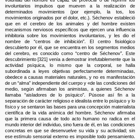
involuntarios impulsos que mueven a la realización de
determinados movimientos (por ejemplo, la tos, los
movimientos originados por el dolor, etc.). Séchenov estableció
que en el cerebro de los animales y del hombre existen
mecanismos nerviosos específicos que ejercen una influencia
inhibitoria sobre los movimientos involuntarios, y les dio el
nombre de “centros de inhibición”. El centro fisiológico
descubierto por él, que se encuentra en los segmentos medios
del cerebro, es conocido como “centro de Séchenov”. Este
descubrimiento [321] venía a demostrar irrefutablemente que la
actividad psíquica, lo mismo que la corporal, se halla
subordinada a leyes objetivas perfectamente determinadas,
obedece a causas materiales naturales, y no es manifestación
de un “alma” independiente del cuerpo y «de las condiciones del
medio, según afirmaban los animistas, a quienes Séchenov
llamaba “aisladores de lo psíquico”. Púsose así fin a la
separación de carácter religioso e idealista entre lo psíquico y lo
físico y se sentaron las bases para una concepción materialista
científica de la vida anímica del hombre. Séchenov afirmaba
que la primera causa de todo acto humano no radica en el
mundo interior del individuo, sino fuera de él, en las condiciones
concretas en que se desenvuelve su vida y su actividad; sin
ese estímulo sensorial externo es imposible todo pensamiento.