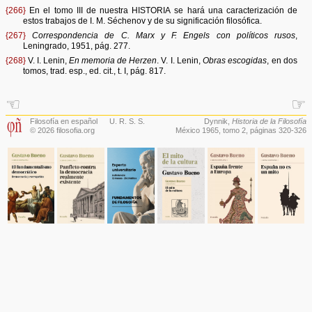
{266}
En el tomo III de nuestra HISTORIA se hará una caracterización de
estos trabajos de I. M. Séchenov y de su significación filosófica.
{267}
Correspondencia de C. Marx y F. Engels con políticos rusos
,
Leningrado, 1951, pág. 277.
{268}
V. I. Lenin,
En memoria de Herzen
. V. I. Lenin,
Obras escogidas
, en dos
tomos, trad. esp., ed. cit., t. I, pág. 817.
☜
☞
Filosofía en español
U. R. S. S.
Dynnik,
Historia de la Filosofía
© 2026 filosofia.org
México 1965,
tomo 2
, páginas 320-326