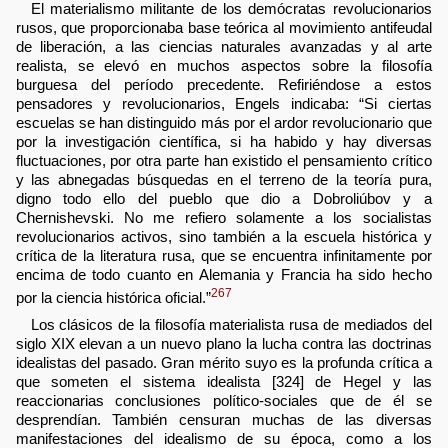
El materialismo militante de los demócratas revolucionarios
rusos, que proporcionaba base teórica al movimiento antifeudal
de liberación, a las ciencias naturales avanzadas y al arte
realista, se elevó en muchos aspectos sobre la filosofía
burguesa del período precedente. Refiriéndose a estos
pensadores y revolucionarios, Engels indicaba: “Si ciertas
escuelas se han distinguido más por el ardor revolucionario que
por la investigación científica, si ha habido y hay diversas
fluctuaciones, por otra parte han existido el pensamiento crítico
y las abnegadas búsquedas en el terreno de la teoría pura,
digno todo ello del pueblo que dio a Dobroliúbov y a
Chernishevski. No me refiero solamente a los socialistas
revolucionarios activos, sino también a la escuela histórica y
crítica de la literatura rusa, que se encuentra infinitamente por
encima de todo cuanto en Alemania y Francia ha sido hecho
267
por la ciencia histórica oficial.”
Los clásicos de la filosofía materialista rusa de mediados del
siglo XIX elevan a un nuevo plano la lucha contra las doctrinas
idealistas del pasado. Gran mérito suyo es la profunda crítica a
que someten el sistema idealista [324] de Hegel y las
reaccionarias conclusiones político-sociales que de él se
desprendían. También censuran muchas de las diversas
manifestaciones del idealismo de su época, como a los