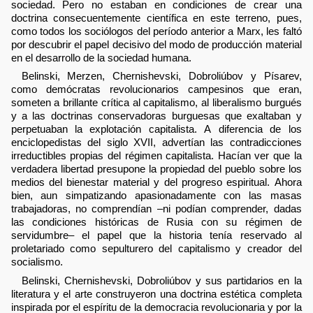
sociedad. Pero no estaban en condiciones de crear una
doctrina consecuentemente científica en este terreno, pues,
como todos los sociólogos del período anterior a Marx, les faltó
por descubrir el papel decisivo del modo de producción material
en el desarrollo de la sociedad humana.
Belinski, Merzen, Chernishevski, Dobroliúbov y Písarev,
como demócratas revolucionarios campesinos que eran,
someten a brillante crítica al capitalismo, al liberalismo burgués
y a las doctrinas conservadoras burguesas que exaltaban y
perpetuaban la explotación capitalista. A diferencia de los
enciclopedistas del siglo XVII, advertían las contradicciones
irreductibles propias del régimen capitalista. Hacían ver que la
verdadera libertad presupone la propiedad del pueblo sobre los
medios del bienestar material y del progreso espiritual. Ahora
bien, aun simpatizando apasionadamente con las masas
trabajadoras, no comprendían –ni podían comprender, dadas
las condiciones históricas de Rusia con su régimen de
servidumbre– el papel que la historia tenía reservado al
proletariado como sepulturero del capitalismo y creador del
socialismo.
Belinski, Chernishevski, Dobroliúbov y sus partidarios en la
literatura y el arte construyeron una doctrina estética completa
inspirada por el espíritu de la democracia revolucionaria y por la