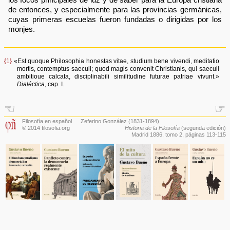
de entonces, y especialmente para las provincias germánicas,
cuyas primeras escuelas fueron fundadas o dirigidas por los
monjes.
{1}
«Est quoque Philosophia honestas vitae, studium bene vivendi, meditatio
mortis, contemptus saeculi; quod magis convenit Christianis, qui saeculi
ambitioue calcata, disciplinabili similitudine futurae patriae vivunt.»
Dialéctica
, cap. I.
☜
☞
Filosofía en español
Zeferino González
(1831-1894)
© 2014 filosofia.org
Historia de la Filosofía
(segunda edición)
Madrid 1886,
tomo 2
, páginas 113-115