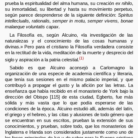
prueba la espiritualidad del alma humana, su creación
ex nihilo
,
su inmortalidad, su libertad y hasta su movimiento perpetuo,
según parece desprenderse de la siguiente definición:
Spiritus
intelleclualis, rationalis, semper in motu, semper vivens, bonae
malaeque voluntatis capax
.
La Filosofía es, según Alcuino, «la investigación de las
naturalezas y el conocimiento de las cosas humanas y
divinas.» Pero para el cristiano la Filosofía verdadera consiste
en la rectitud de la vida, meditación de la muerte y desprecio del
{1}
siglo y aspiración a la patria celestial.
Sabido es que Alcuino aconsejó a Carlomagno la
organización de una especie de academia científica y literaria,
que tenía sus sesiones en el mismo palacio imperial, y que
contribuyó a propagar el gusto y la afición por las letras. La
enseñanza que había recibido en el monasterio de York bajo la
dirección del Obispo [115] de esta ciudad, Egberto, fue más
sólida y más vasta que lo que podía esperarse de las
condiciones de la época. Alcuino estudió allí, además del latín,
el griego y el hebreo, y las citas y alusiones de todo género que
se encuentran en sus escritos, prueban la extensión de sus
conocimientos, y prueban, sobre todo, que los monasterios de
Inglaterra e Irlanda son considerados justamente como uno de
los focos principales de luz y de saber para la Europa cristiana