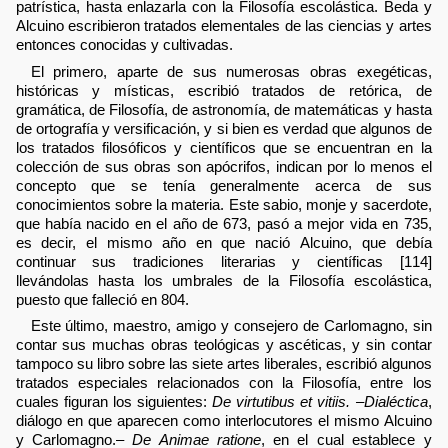
patrística, hasta enlazarla con la Filosofía escolástica. Beda y
Alcuino escribieron tratados elementales de las ciencias y artes
entonces conocidas y cultivadas.
El primero, aparte de sus numerosas obras exegéticas,
históricas y místicas, escribió tratados de retórica, de
gramática, de Filosofía, de astronomía, de matemáticas y hasta
de ortografía y versificación, y si bien es verdad que algunos de
los tratados filosóficos y científicos que se encuentran en la
colección de sus obras son apócrifos, indican por lo menos el
concepto que se tenía generalmente acerca de sus
conocimientos sobre la materia. Este sabio, monje y sacerdote,
que había nacido en el año de 673, pasó a mejor vida en 735,
es decir, el mismo año en que nació Alcuino, que debía
continuar sus tradiciones literarias y científicas [114]
llevándolas hasta los umbrales de la Filosofía escolástica,
puesto que falleció en 804.
Este último, maestro, amigo y consejero de Carlomagno, sin
contar sus muchas obras teológicas y ascéticas, y sin contar
tampoco su libro sobre las siete artes liberales, escribió algunos
tratados especiales relacionados con la Filosofía, entre los
cuales figuran los siguientes:
De virtutibus et vitiis. –Dialéctica
,
diálogo en que aparecen como interlocutores el mismo Alcuino
y Carlomagno.–
De Animae ratione
, en el cual establece y