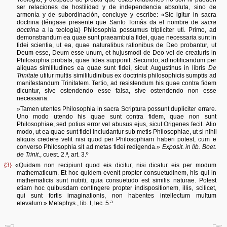
ser relaciones de hostilidad y de independencia absoluta, sino de
armonía y de subordinación, concluye y escribe: «Sic igitur in sacra
doctrina (téngase presente que Santo Tomás da el nombre de
sacra
doctrina
a la teología) Philosophia possumus tripliciter uti. Primo, ad
demonstrandum ea quae sunt praeambula fidei, quae necessaria sunt in
fidei scientia, ut ea, quae naturalibus rationibus de Deo probantur, ut
Deum esse, Deum esse unum, et hujusmodi de Deo vel de creaturis in
Philosophia probata, quae fides supponit. Secundo, ad notificandum per
aliquas similitudines ea quae sunt fidei, sicut Augustinus in libris
De
Trinitate
utitur multis similitudinibus ex doctrinis philosophicis sumptis ad
manifestandum Trinitatem. Tertio, ad resistendum his quae contra fidem
dicuntur, sive ostendendo esse falsa, sive ostendendo non esse
necessaria.
»Tamen utentes Philosophia in sacra Scriptura possunt dupliciter errare.
Uno modo utendo his quae sunt contra fidem, quae non sunt
Philosophiae, sed potius error vel abusus ejus, sicut Origenes fecit. Alio
modo, ut ea quae sunt fidei includantur sub metis Philosophiae, ut si nihil
aliquis credere velit nisi quod per Philosophiam haberi potest, cum e
converso Philosophia sit ad metas fidei redigenda.»
Exposit. in lib. Boet.
de Trinit
., cuest. 2.ª, art. 3.º
{3}
«Quidam non recipiunt quod eis dicitur, nisi dicatur eis per modum
mathematicum. Et hoc quidem evenit propter consuetudinem, his qui in
mathematicis sunt nutriti, quia consuetudo est similis naturae. Potest
etiam hoc quibusdam contingere propter indispositionem, illis, scilicet,
qui sunt fortis imaginationis, non habentes intellectum multum
elevatum.» Metaphys., lib. I, lec. 5.ª