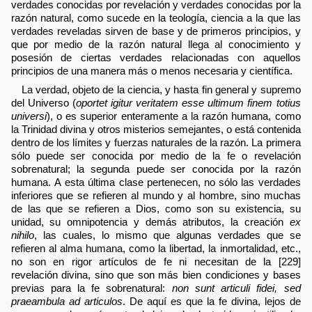
verdades conocidas por revelación y verdades conocidas por la
razón natural, como sucede en la teología, ciencia a la que las
verdades reveladas sirven de base y de primeros principios, y
que por medio de la razón natural llega al conocimiento y
posesión de ciertas verdades relacionadas con aquellos
principios de una manera más o menos necesaria y científica.
La verdad, objeto de la ciencia, y hasta fin general y supremo
del Universo (
oportet igitur veritatem esse ultimum finem totius
universi
), o es superior enteramente a la razón humana, como
la Trinidad divina y otros misterios semejantes, o está contenida
dentro de los límites y fuerzas naturales de la razón. La primera
sólo puede ser conocida por medio de la fe o revelación
sobrenatural; la segunda puede ser conocida por la razón
humana. A esta última clase pertenecen, no sólo las verdades
inferiores que se refieren al mundo y al hombre, sino muchas
de las que se refieren a Dios, como son su existencia, su
unidad, su omnipotencia y demás atributos, la creación
ex
nihilo
, las cuales, lo mismo que algunas verdades que se
refieren al alma humana, como la libertad, la inmortalidad, etc.,
no son en rigor artículos de fe ni necesitan de la [229]
revelación divina, sino que son más bien condiciones y bases
previas para la fe sobrenatural:
non sunt articuli fidei, sed
praeambula ad articulos
. De aquí es que la fe divina, lejos de