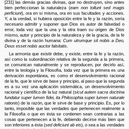
[231] las demás gracias divinas, que no destruyen, sino antes
bien perfeccionan la naturaleza (
eam non tollunt sed magis
perficiunt
), ora en sí misma, ora en sus facultades y acciones.
Y, a la verdad, si hubiera oposición entre la fe y la razón, sería
necesario admitir y suponer que Dios es autor de falsedad o
error, toda vez que la una y la otra traen su origen de Dios
mismo, autor y principio de la naturaleza y de la gracia, de la fe
divina y de la razón humana:
Cum utrumque sit nobis a Deo,
Deus esset nobis auctor falsitatis
.
La armonía que existir debe, y existe, entre la fe y la razón,
así como la subordinación relativa de la segunda a la primera,
se comunican naturalmente y se reproducen, por decirlo así,
entre la teología y la Filosofía, toda vez que la primera es una
derivación espontánea, es como el desenvolvimiento racional
de la fe, que le sirve de base y principio, al paso que la segunda
es a su vez una aplicación sistemática, un desenvolvimiento
racional y científico de la luz natural (
sicut autem sacra doctrina
fundatur super lumen fidei, ita Philosophia super lumen naturale
rationis
) de la razón, que le sirve de base y principio. Es, por lo
tanto, imposible que las verdades que pertenecen realmente a
la Filosofía o que en ésta se contienen sean contrarias a las
cosas que pertenecen a la fe, debiendo decirse más bien que
son inferiores a ésta (
sed deficiunt ab eis
), o sea a las verdades