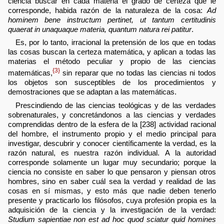
ciencia buscar en cada materia el grado de certeza que le
corresponde, habida razón de la naturaleza de la cosa:
Ad
hominem bene instructum pertinet, ut tantum certitudinis
quaerat in unaquaque materia, quantum natura rei patitur
.
Es, por lo tanto, irracional la pretensión de los que en todas
las cosas buscan la certeza matemática, y aplican a todas las
materias el método peculiar y propio de las ciencias
{3}
matemáticas,
sin reparar que no todas las ciencias ni todos
los objetos son susceptibles de los procedimientos y
demostraciones que se adaptan a las matemáticas.
Prescindiendo de las ciencias teológicas y de las verdades
sobrenaturales, y concretándonos a las ciencias y verdades
comprendidas dentro de la esfera de la [238] actividad racional
del hombre, el instrumento propio y el medio principal para
investigar, descubrir y conocer científicamente la verdad, es la
razón natural, es nuestra razón individual. A la autoridad
corresponde solamente un lugar muy secundario; porque la
ciencia no consiste en saber lo que pensaron y piensan otros
hombres, sino en saber cuál sea la verdad y realidad de las
cosas en sí mismas, y esto más que nadie deben tenerlo
presente y practicarlo los filósofos, cuya profesión propia es la
adquisición de la ciencia y la investigación de la verdad:
Studium sapientiae non est ad hoc quod sciatur quid homines