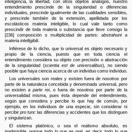
inteligencia, la libertad, con otros objetos análogos, nuestro
entendimiento prescinde de la singularidad o diferencias
individuales, prescinde igualmente de las cualidades sensibles,
y prescinde también de la extensión, apellidada por los
escolásticos materia inteligible, lo cual vale tanto como
prescindir de toda materia o substancia que lleve consigo la
[236] composición o multiplicidad de partes:
abstrahunt a
materia intelligibili
.
Infiérese de lo dicho, que lo universal es objeto necesario y
propio de la ciencia, puesto que en toda ciencia el
entendimiento considera su objeto con precisión o abstracción
de la singularidad (
scientia est de universalibus
), no siendo
posible que haya ciencia acerca de un individuo como individuo.
Los universales son reales y existen fuera de nosotros por
parte de la naturaleza concebida y denominada universal, pero
no existen
a parte rei
, o fuera de nosotros por parte de la
universalidad misma, pues ésta depende del entendimiento,
según que considera y percibe lo que hay de común, por
ejemplo, en los individuos de una especie, sin considerar ni
percibir
pro tunc
las diferencias y accidentes que los distinguen
y singularizan.
El sistema platónico, o sea el realismo absoluto, es
inadmisible, porque todo lo que es real, es decir, todo lo que