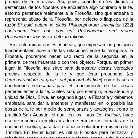
propias de la fe divina. Así, pues, cuando en los dichos o
sentencias de los filósofos se encuentra algo contrario a la fe,
esto no pertenece realmente a la Filosofía, sino que entraña o
representa abuso de la Filosofía, por defecto o flaqueza de la
razón:
Si quid autem in dictis Philosophorum inveniatur
[232]
contrarium fidei, hoc non est Philosophiae, sed magis
Philosophiae abusus ex defectu rationis
.
En conformidad con estas ideas, que expresan los principios
fundamentales acerca de las relaciones entre la teología y la
Filosofía, podremos hacer uso recto de la segunda en la
primera, de tres maneras o con tres objetos. Porque, en primer
lugar, la Filosofía nos sirve para demostrar ciertas verdades
previas respecto de la fe y que ésta presupone (
ad
demonstrandum ea quae sunt praeambula fidei
) como bases o
condiciones necesarias para el conocimiento de las cosas
pertenecientes a la fe, cuales son, por ejemplo, la existencia y
unidad de Dios. Sirve, en segundo lugar, la Filosofía y debemos
emplearla para dar a entender y manifestar en lo posible las
cosas de la fe por medio de semejanzas y analogías, como lo
practicó San Agustín, el cual, en los libros
De Trinitate
, hace
uso de muchos ejemplos y aduce semejanzas tomadas de la
doctrina filosófica, para dar a conocer e ilustrar el misterio de la
Trinidad. En tercer lugar, es útil la Filosofía para rechazar y