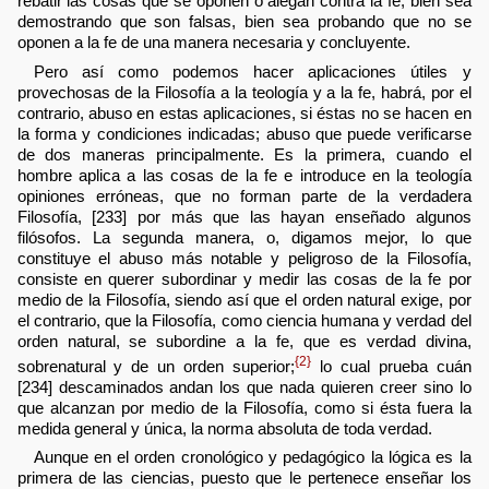
rebatir las cosas que se oponen o alegan contra la fe, bien sea
demostrando que son falsas, bien sea probando que no se
oponen a la fe de una manera necesaria y concluyente.
Pero así como podemos hacer aplicaciones útiles y
provechosas de la Filosofía a la teología y a la fe, habrá, por el
contrario, abuso en estas aplicaciones, si éstas no se hacen en
la forma y condiciones indicadas; abuso que puede verificarse
de dos maneras principalmente. Es la primera, cuando el
hombre aplica a las cosas de la fe e introduce en la teología
opiniones erróneas, que no forman parte de la verdadera
Filosofía, [233] por más que las hayan enseñado algunos
filósofos. La segunda manera, o, digamos mejor, lo que
constituye el abuso más notable y peligroso de la Filosofía,
consiste en querer subordinar y medir las cosas de la fe por
medio de la Filosofía, siendo así que el orden natural exige, por
el contrario, que la Filosofía, como ciencia humana y verdad del
orden natural, se subordine a la fe, que es verdad divina,
{2}
sobrenatural y de un orden superior;
lo cual prueba cuán
[234] descaminados andan los que nada quieren creer sino lo
que alcanzan por medio de la Filosofía, como si ésta fuera la
medida general y única, la norma absoluta de toda verdad.
Aunque en el orden cronológico y pedagógico la lógica es la
primera de las ciencias, puesto que le pertenece enseñar los