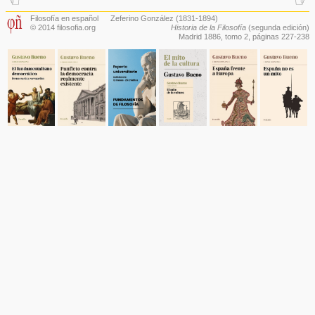
☜
☞
Filosofía en español
Zeferino González
(1831-1894)
© 2014 filosofia.org
Historia de la Filosofía
(segunda edición)
Madrid 1886,
tomo 2
, páginas 227-238