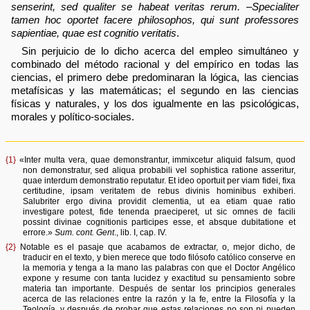
senserint, sed qualiter se habeat veritas rerum. –Specialiter
tamen hoc oportet facere philosophos, qui sunt professores
sapientiae, quae est cognitio veritatis
.
Sin perjuicio de lo dicho acerca del empleo simultáneo y
combinado del método racional y del empírico en todas las
ciencias, el primero debe predominaran la lógica, las ciencias
metafísicas y las matemáticas; el segundo en las ciencias
físicas y naturales, y los dos igualmente en las psicológicas,
morales y político-sociales.
{1}
«Inter multa vera, quae demonstrantur, immixcetur aliquid falsum, quod
non demonstratur, sed aliqua probabili vel sophistica ratione asseritur,
quae interdum demonstratio reputatur. Et ideo oportuit per viam fidei, fixa
certitudine, ipsam veritatem de rebus divinis hominibus exhiberi.
Salubriter ergo divina providit clementia, ut ea etiam quae ratio
investigare potest, fide tenenda praeciperet, ut sic omnes de facili
possint divinae cognitionis participes esse, et absque dubitatione et
errore.»
Sum. cont. Gent
., lib. I, cap. IV.
{2}
Notable es el pasaje que acabamos de extractar, o, mejor dicho, de
traducir en el texto, y bien merece que todo filósofo católico conserve en
la memoria y tenga a la mano las palabras con que el Doctor Angélico
expone y resume con tanta lucidez y exactitud su pensamiento sobre
materia tan importante. Después de sentar los principios generales
acerca de las relaciones entre la razón y la fe, entre la Filosofía y la
Teología, y después de probar que estas relaciones no son ni pueden