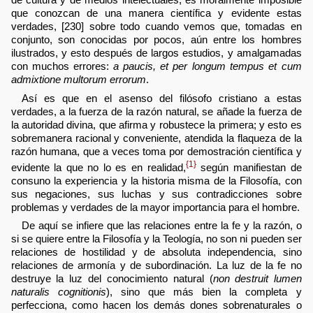
que conozcan de una manera científica y evidente estas
verdades, [230] sobre todo cuando vemos que, tomadas en
conjunto, son conocidas por pocos, aún entre los hombres
ilustrados, y esto después de largos estudios, y amalgamadas
con muchos errores:
a paucis, et per longum tempus et cum
admixtione multorum errorum
.
Así es que en el asenso del filósofo cristiano a estas
verdades, a la fuerza de la razón natural, se añade la fuerza de
la autoridad divina, que afirma y robustece la primera; y esto es
sobremanera racional y conveniente, atendida la flaqueza de la
razón humana, que a veces toma por demostración científica y
{1}
evidente la que no lo es en realidad,
según manifiestan de
consuno la experiencia y la historia misma de la Filosofía, con
sus negaciones, sus luchas y sus contradicciones sobre
problemas y verdades de la mayor importancia para el hombre.
De aquí se infiere que las relaciones entre la fe y la razón, o
si se quiere entre la Filosofía y la Teología, no son ni pueden ser
relaciones de hostilidad y de absoluta independencia, sino
relaciones de armonía y de subordinación. La luz de la fe no
destruye la luz del conocimiento natural (
non destruit lumen
naturalis cognitionis
), sino que más bien la completa y
perfecciona, como hacen los demás dones sobrenaturales o