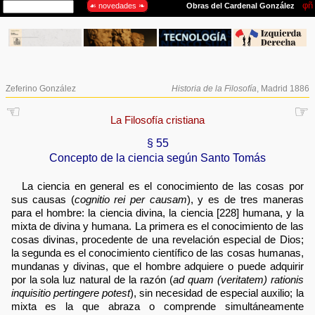
Zeferino González
Historia de la Filosofía
, Madrid 1886
☜
☞
La Filosofía cristiana
§ 55
Concepto de la ciencia según Santo Tomás
La ciencia en general es el conocimiento de las cosas por
sus causas (
cognitio rei per causam
), y es de tres maneras
para el hombre: la ciencia divina, la ciencia [228] humana, y la
mixta de divina y humana. La primera es el conocimiento de las
cosas divinas, procedente de una revelación especial de Dios;
la segunda es el conocimiento científico de las cosas humanas,
mundanas y divinas, que el hombre adquiere o puede adquirir
por la sola luz natural de la razón (
ad quam (veritatem) rationis
inquisitio pertingere potest
), sin necesidad de especial auxilio; la
mixta es la que abraza o comprende simultáneamente