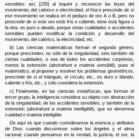
sensibles: así, [235] al inquirir y reconocer las leyes del
movimiento, del calórico o electricidad, el físico prescinde de si
ese movimiento se realiza en el pedazo de oro A o B, pero no
prescinde de si este oro está frío o caliente, tiene esta figura o
la otra, es puro o aleado, porque estas cualidades o accidentes
sensibles pueden modificar la condición y desarrollo del
movimiento, del calórico, la electricidad, etc.
b) Las ciencias
matemáticas
forman el segundo género,
porque prescinden, no sólo de la singularidad, sino también de
ciertas cualidades, o sea de todos los accidentes corpóreos,
menos la extensión (
abstrahunt a materia sensibili
); pues el
matemático, al proponer y resolver los problemas geométricos,
prescinde de si el triángulo, el círculo, etc., es duro o blando,
caliente o frío, etc., y sólo considera la extensión.
c) Finalmente, en las ciencias
metafísicas
, que forman el
tercer grupo, la inteligencia considera su objeto con abstracción
de la singularidad, de los accidentes sensibles, y también de la
extensión (
abstrahunt a materia intelligibili
), que se denomina
cualidad o materia inteligible.
De aquí es que cuando consideramos la esencia y atributos
de Dios; cuando discurrimos sobre los ángeles y el alma
racional; cuando pensamos en la verdad, la justicia, el ser, la