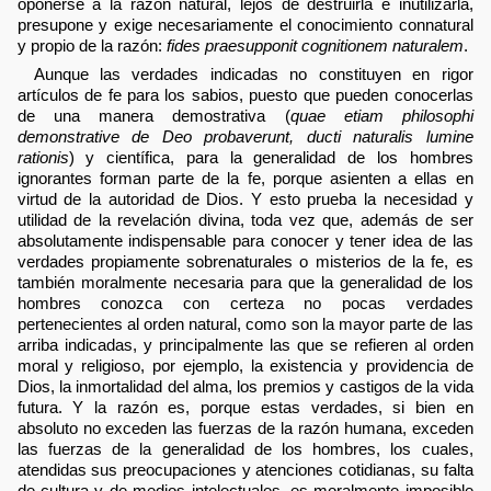
oponerse a la razón natural, lejos de destruirla e inutilizarla,
presupone y exige necesariamente el conocimiento connatural
y propio de la razón:
fides praesupponit cognitionem naturalem
.
Aunque las verdades indicadas no constituyen en rigor
artículos de fe para los sabios, puesto que pueden conocerlas
de una manera demostrativa (
quae etiam philosophi
demonstrative de Deo probaverunt, ducti naturalis lumine
rationis
) y científica, para la generalidad de los hombres
ignorantes forman parte de la fe, porque asienten a ellas en
virtud de la autoridad de Dios. Y esto prueba la necesidad y
utilidad de la revelación divina, toda vez que, además de ser
absolutamente indispensable para conocer y tener idea de las
verdades propiamente sobrenaturales o misterios de la fe, es
también moralmente necesaria para que la generalidad de los
hombres conozca con certeza no pocas verdades
pertenecientes al orden natural, como son la mayor parte de las
arriba indicadas, y principalmente las que se refieren al orden
moral y religioso, por ejemplo, la existencia y providencia de
Dios, la inmortalidad del alma, los premios y castigos de la vida
futura. Y la razón es, porque estas verdades, si bien en
absoluto no exceden las fuerzas de la razón humana, exceden
las fuerzas de la generalidad de los hombres, los cuales,
atendidas sus preocupaciones y atenciones cotidianas, su falta
de cultura y de medios intelectuales, es moralmente imposible