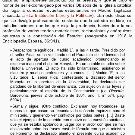
discurso, ampliamente difundido por la prensa, y que le trajo el
honor de ser excomulgado por varios Obispos de la Iglesia católica,
dio lugar a curiosas revueltas estudiantiles en Madrid (agitación
vinculada a
«La Institución Libre y la Política»
). «En este discurso,
que se divulgó profusamente, sostenía que la cátedra es libre, sin
más limitaciones que las que exija la prudencia, haciendo a la vez
profesión de varias teorías materialistas, racionalistas y anárquicas,
opuestas a la constitución del Estado» (aseguraba en 1918 la
Enciclopedia Espasa, 36:941).
«Despachos telegráficos. Madrid 1º, a las 4 tarde. Presidido por
el señor Pidal, se ha verificado en el Paraninfo de la Universidad
el acto de apertura del curso académico, pronunciando el
discurso inaugural el doctor Morayta. Es un notable estudio sobre
Historia Universal. El acto ha sido brillantísimo, asistiendo el
claustro y muchos profesores y alumnos. […] Madrid 1º, a las
5’15 tarde. El señor Pidal, contestando al discurso del señor
Morayta en la apertura de la Universidad, ha declarado ser
partidario de la libertad de enseñanza, con sujeción a las leyes y
particularmente al espíritu de la Constitución.» (
La Dinastía,
Barcelona, jueves 2 de octubre de 1884, año II, nº 574, pág.
6204.)
«Suma y sigue. ¡Otro conflicto! Exclaman hoy frotándose las
manos los que pasan su fecunda vida soñando tropiezos para el
ministerio, y queriendo ver conflictos por todas partes. […] Baste
solo el ejemplo de lo ocurrido con motivo de la cuestión sanitaria,
que ya se estaba agotando a juzgar por el ardor con que se han
abalanzado sobre las frases casi de fórmula con que el ministro
de Fomento ha declarado abierto el presente curso académico