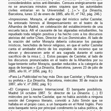
considerándolos actos anti-liberales. Censura enérgicamente que
no se anunciara minutos antes siquiera que las autoridades
civiles entrarían en la Universidad. (…).».”» (
La Dinastía,
Barcelona, lunes 12 de enero de 1885, año III, nº 742, pág. 246.)
«Impresiones. Morayta, el
alter-ego
del místico señor Castelar,
ha entonado himnos al librepensamiento en el teatro de la
Alhambra
de Madrid, en celebración del establecimiento de una
escuela laica. Allí el causante de las algaradas estudiantiles, ha
repudiado toda religión positiva y ha hecho coro a los discursos
ateístas del señor Chies, Director de
Los Dominicales
. Al lado de
la oración del señor Morayta debería colocarse los pasajes
místicos, henchidos de fervor religioso, en que el señor Castelar
canta el arrobador efecto de los espirales de incienso que se
elevan y desvanecen ante el ara sagrada durante el santo
sacrificio de la misa (…). Estos pasajes de Castelar, al lado de
los discursos pronunciados en el teatro de la Alhambra por su
lugar-teniente señor Morayta, quedan reducidos a la categoría de
agua de borrajas.» (
La Dinastía,
Barcelona, jueves 23 de julio de
1885, año III, nº 1056, pág. 8.)
«Para
La Publicidad
no hay más Dios que Castelar; y Morayta es
su profeta.» (
La Dinastía,
Barcelona, miércoles 30 de marzo de
1887, año V, nº 2082, pág. 9.)
«El Congreso Literario Internacional. El banquete posibilista.
Madrid 14 octubre 1887. Sr. director de
La Dinastía.
(…) El
miércoles por la noche Castelar, que no había asistido a ninguna
sesión del Congreso literario, convidó a Julio Simón que se
hallaba en el propio caso, a un banquete en el Hotel Inglés. Pero
este banquete tenía por principal condimento la salsa política, de