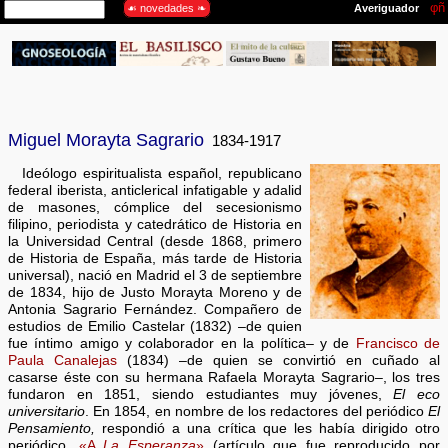
Miguel Morayta Sagrario
1834-1917
Ideólogo espiritualista español, republicano
federal iberista, anticlerical infatigable y adalid
de masones, cómplice del secesionismo
filipino, periodista y catedrático de Historia en
la Universidad Central (desde 1868, primero
de Historia de España, más tarde de Historia
universal), nació en Madrid el 3 de septiembre
de 1834, hijo de Justo Morayta Moreno y de
Antonia Sagrario Fernández. Compañero de
estudios de Emilio Castelar (1832) –de quien
fue íntimo amigo y colaborador en la política– y de
Francisco de
Paula Canalejas
(1834) –de quien se convirtió en cuñado al
casarse éste con su hermana Rafaela Morayta Sagrario–, los tres
fundaron en 1851, siendo estudiantes muy jóvenes,
El eco
universitario
. En 1854, en nombre de los redactores del periódico
El
Pensamiento,
respondió a una crítica que les había dirigido otro
periódico,
«A
La Esperanza
»
(artículo que fue reproducido por