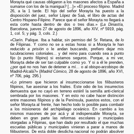
Morayta qué causas obligaron a los masones afectos a España a
sumarse con los de la manigua? [...]» «El proceso filipino. Madrid
26, a la 1 tarde. El hijo del señor Morayta ha puesto a la
disposición del juez, señor López de Saá, el libro de actas del
Centro Hispano-Filipino. Parece que el señor Morayta no llegará a
esta corte hasta dentro de dos o tres días.» (
La Dinastía,
Barcelona, jueves 27 de agosto de 1896, año XIV, nº 5919, pág.
1, col. 5; y pág. 3, cols. 2.)
«Clarín. Palique. Iba a hablar, sin permiso del Sr. Retana, de
lo
de Filipinas. Y como no se a estas horas si a Morayta le han
reducido a prisión
o le andan buscando, prefiero dejar mis
lucubraciones coloniales... y del reino para cuando sea a punto
fijo (o punto filipino) si estamos seguros. Porque, a mi ver,
Morayta
debe de
ser tan culpable como yo. Y si a él le prenden,
¿por qué no nos han de detener a mí... o al obispo-arzobispo de
Madrid-Alcalá?» (
Madrid Cómico,
28 de agosto de 1896, año XVI,
nº 706, pág. 295.)
«Lo primero que hicieron al insurreccionarse los filibusteros
filipinos, fue asesinar a los frailes. Este odio de los insurrectos
demuestra que no cayó en terreno estéril la semilla anti-clerical
sembrada por los masones. Y en esto no cabe hacer distinción
entre masones filipinos y de la Península, puestos estos, con el
señor Morayta al frente, han hecho todo lo posible para combatir
a los misioneros del archipiélago oceánico. En cambio a los
mismos masones de por acá y al indispensable Morayta, se
deben en gran parte las reformas escolares y municipales
otorgadas a Filipinas, que han dado por resultado el que muchas
escuelas públicas y municipales vinieran a parar a manos de
filibusteros. De esta doble desdicha nacional no podrán absolver