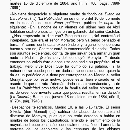
martes 16 de diciembre de 1884, año II, nº 700, págs. 7898-
7899.)
«No tiene desperdicio el siguiente suelto de fondo del
Diario de
Barcelona
: (…) “
La Publicidad,
en su número del 10 del corriente
en la sección de sus
Ecos políticos,
publica
in capite
lo
siguiente: «En la noche de un viernes del último mes de Abril
hablaban cuatro o seis amigos en un gabinete del señor Castelar.
–¿Has empezado tu discurso? Preguntó uno. –¡No! contestó el
interpelado, que era el señor Morayta; pero ya tengo pensado el
tema. Y como continuara exponiéndole y alguno le encontrara
bueno y otro no, Castelar cortó la conversación diciendo: –Todos
son asuntos excelentes, con tal de que sirvan para armar un gran
ruido a Pidal. –¡Serás servido! concluyó Morayta. Y desde
entonces no volvió éste a consultar con nadie su propósito, ni su
trabajo. Pero ¡vive Dios! Que ha cumplido su palabra.» Y la
noticia no se puede poner en duda si se considera que quien la
da es un periódico que tiene por corresponsal en Madrid al señor
Morayta que por este motivo puede estar bien enterado en el
asunto de que se trata. Además, dada esta circunstancia y la de
ser
La Publicidad
propiedad de la familia del señor Morayta, no
es de creer que invente cosa que pueda resultar en su daño.”»
(
La Dinastía,
Barcelona, jueves 18 de diciembre de 1884, año II,
nº 704, pág. 7946.)
«Despachos telegráficos. Madrid 10, a las 6’15 tarde. El señor
Silvela (don Manuel) (…) califica de abuso de confianza el
discurso de Morayta, pues que no tenía derecho a hablar en
nombre de todos los catedráticos, hiriendo el sentimiento de la
mayoría del pueblo español esencialmente católico. Lamenta la
protesta de los escolares y las censuras de los obispos