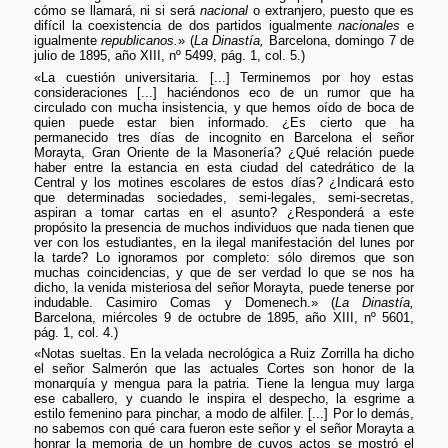
cómo se llamará, ni si será
nacional
o extranjero, puesto que es
difícil la coexistencia de dos partidos igualmente
nacionales
e
igualmente
republicanos.
» (
La Dinastía,
Barcelona, domingo 7 de
julio de 1895, año XIII, nº 5499, pág. 1, col. 5.)
«La cuestión universitaria. [...] Terminemos por hoy estas
consideraciones [...] haciéndonos eco de un rumor que ha
circulado con mucha insistencia, y que hemos oído de boca de
quien puede estar bien informado. ¿Es cierto que ha
permanecido tres días de incognito en Barcelona el señor
Morayta, Gran Oriente de la Masonería? ¿Qué relación puede
haber entre la estancia en esta ciudad del catedrático de la
Central y los motines escolares de estos días? ¿Indicará esto
que determinadas sociedades, semi-legales, semi-secretas,
aspiran a tomar cartas en el asunto? ¿Responderá a este
propósito la presencia de muchos individuos que nada tienen que
ver con los estudiantes, en la ilegal manifestación del lunes por
la tarde? Lo ignoramos por completo: sólo diremos que son
muchas coincidencias, y que de ser verdad lo que se nos ha
dicho, la venida misteriosa del señor Morayta, puede tenerse por
indudable. Casimiro Comas y Domenech.» (
La Dinastía,
Barcelona, miércoles 9 de octubre de 1895, año XIII, nº 5601,
pág. 1, col. 4.)
«Notas sueltas. En la velada necrológica a Ruiz Zorrilla ha dicho
el señor Salmerón que las actuales Cortes son honor de la
monarquía y mengua para la patria. Tiene la lengua muy larga
ese caballero, y cuando le inspira el despecho, la esgrime a
estilo femenino para pinchar, a modo de alfiler. [...] Por lo demás,
no sabemos con qué cara fueron este señor y el señor Morayta a
honrar la memoria de un hombre de cuyos actos se mostró el