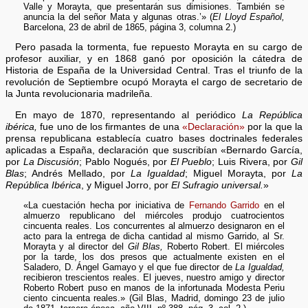
Valle y Morayta, que presentarán sus dimisiones. También se
anuncia la del señor Mata y algunas otras.’» (
El Lloyd Español,
Barcelona, 23 de abril de 1865, página 3, columna 2.)
Pero pasada la tormenta, fue repuesto Morayta en su cargo de
profesor auxiliar, y en 1868 ganó por oposición la cátedra de
Historia de España de la Universidad Central. Tras el triunfo de la
revolución de Septiembre ocupó Morayta el cargo de secretario de
la Junta revolucionaria madrileña.
En mayo de 1870, representando al periódico
La República
ibérica,
fue uno de los firmantes de una
«Declaración»
por la que la
prensa republicana establecía cuatro bases doctrinales federales
aplicadas a España, declaración que suscribían «Bernardo García,
por
La Discusión
; Pablo Nogués, por
El Pueblo
; Luis Rivera, por
Gil
Blas
; Andrés Mellado, por
La Igualdad
; Miguel Morayta, por
La
República Ibérica
, y Miguel Jorro, por
El Sufragio universal.
»
«La cuestación hecha por iniciativa de
Fernando Garrido
en el
almuerzo republicano del miércoles produjo cuatrocientos
cincuenta reales. Los concurrentes al almuerzo designaron en el
acto para la entrega de dicha cantidad al mismo Garrido, al Sr.
Morayta y al director del
Gil Blas,
Roberto Robert. El miércoles
por la tarde, los dos presos que actualmente existen en el
Saladero, D. Ángel Gamayo y el que fue director de
La Igualdad,
recibieron trescientos reales. El jueves, nuestro amigo y director
Roberto Robert puso en manos de la infortunada Modesta Periu
ciento cincuenta reales.» (Gil Blas, Madrid, domingo 23 de julio