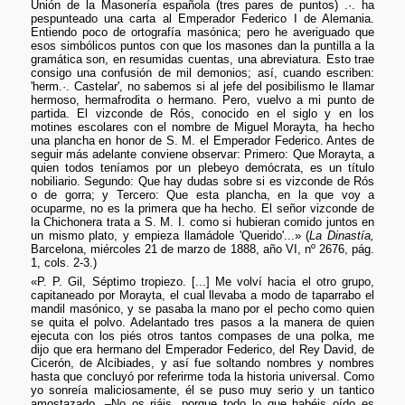
Unión de la Masonería española (tres pares de puntos) .·. ha
pespunteado una carta al Emperador Federico I de Alemania.
Entiendo poco de ortografía masónica; pero he averiguado que
esos simbólicos puntos con que los masones dan la puntilla a la
gramática son, en resumidas cuentas, una abreviatura. Esto trae
consigo una confusión de mil demonios; así, cuando escriben:
'herm.·. Castelar', no sabemos si al jefe del posibilismo le llamar
hermoso, hermafrodita o hermano. Pero, vuelvo a mi punto de
partida. El vizconde de Rós, conocido en el siglo y en los
motines escolares con el nombre de Miguel Morayta, ha hecho
una plancha en honor de S. M. el Emperador Federico. Antes de
seguir más adelante conviene observar: Primero: Que Morayta, a
quien todos teníamos por un plebeyo demócrata, es un título
nobiliario. Segundo: Que hay dudas sobre si es vizconde de Rós
o de gorra; y Tercero: Que esta plancha, en la que voy a
ocuparme, no es la primera que ha hecho. El señor vizconde de
la Chichonera trata a S. M. I. como si hubieran comido juntos en
un mismo plato, y empieza llamádole 'Querido'...» (
La Dinastía,
Barcelona, miércoles 21 de marzo de 1888, año VI, nº 2676, pág.
1, cols. 2-3.)
«P. P. Gil, Séptimo tropiezo. [...] Me volví hacia el otro grupo,
capitaneado por Morayta, el cual llevaba a modo de taparrabo el
mandil masónico, y se pasaba la mano por el pecho como quien
se quita el polvo. Adelantado tres pasos a la manera de quien
ejecuta con los piés otros tantos compases de una polka, me
dijo que era hermano del Emperador Federico, del Rey David, de
Cicerón, de Alcibiades, y así fue soltando nombres y nombres
hasta que concluyó por referirme toda la historia universal. Como
yo sonreía maliciosamente, él se puso muy serio y un tantico
amostazado. –No os riáis, porque todo lo que habéis oído es