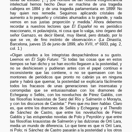
intelectual hemos hecho
Deux ex machina
de una tragedia
callejera en 1884 y de una tragedia parlamentaria en 1899! No
hay quien nos remedie. Seguimos aplicando cristales de
aumento a lo pequeño y cristales ahumados a lo grande, y nada
vemos en sus justas proporción y medida.' Ahora debemos
recordar a nuestros lectores que
El Español
no es periódico
reaccionario, ni polaviejista, ni cosa que lo valga, sino órgano del
señor Gamazo, es decir liberal, muy liberal, pero dotado, por lo
que se ve, de fino instinto de observación.» (
La Dinastía,
Barcelona, jueves 15 de junio de 1899, año XVII, nº 6933, pág. 2,
col. 1.)
«Oigan ustedes a los integristas despachándose a su gusto.
Leemos en
El Siglo Futuro
: "Si todas las cosas que en estos
tiempos se han dicho y se han escrito llegasen a la posteridad, y
no se deshiciesen y pudrieran antes con el papel continuo e
inconsistente que las contiene, o no se quemasen con los
montones de periódicos que pronto no cabrán ya en ninguna
parte y habrá que quemar, la posteridad se explicaría fácilmente
todos los fracasos de unas generaciones tan insensatas y
corrompidas que se entusiasmaban con los dramones de
Echegaray o Sellés, con los noveluchos de Pérez Galdós, con
las filosofías krausistas de Sanz del Río y Salmerón o Morayta,
y con los discursos de Castelar." Pero que
mu bien hablao.
Claro
es, que entre los dramones de Sellés y Echegaray y el
Thendis
de Sánchez de Castro, que entre los noveluchos de Pérez
Galdós y las
estupendas
novelas de Polo y Peyrolón y que entre
las filosofías krausistas de Salmerón y las dulzonas de Ortí Lara,
media un mundo de diferencia. Lo que tiene es que ni Ortí Lara,
ni Polo; ni Sánchez de Castro pasarán a la posteridad y los otros