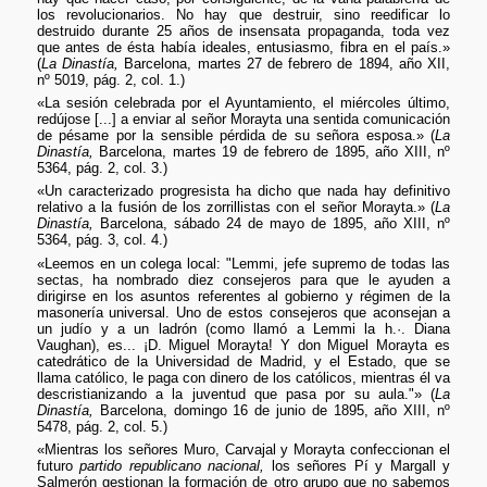
los revolucionarios. No hay que destruir, sino reedificar lo
destruido durante 25 años de insensata propaganda, toda vez
que antes de ésta había ideales, entusiasmo, fibra en el país.»
(
La Dinastía,
Barcelona, martes 27 de febrero de 1894, año XII,
nº 5019, pág. 2, col. 1.)
«La sesión celebrada por el Ayuntamiento, el miércoles último,
redújose [...] a enviar al señor Morayta una sentida comunicación
de pésame por la sensible pérdida de su señora esposa.» (
La
Dinastía,
Barcelona, martes 19 de febrero de 1895, año XIII, nº
5364, pág. 2, col. 3.)
«Un caracterizado progresista ha dicho que nada hay definitivo
relativo a la fusión de los zorrillistas con el señor Morayta.» (
La
Dinastía,
Barcelona, sábado 24 de mayo de 1895, año XIII, nº
5364, pág. 3, col. 4.)
«Leemos en un colega local: "Lemmi, jefe supremo de todas las
sectas, ha nombrado diez consejeros para que le ayuden a
dirigirse en los asuntos referentes al gobierno y régimen de la
masonería universal. Uno de estos consejeros que aconsejan a
un judío y a un ladrón (como llamó a Lemmi la h.·. Diana
Vaughan), es... ¡D. Miguel Morayta! Y don Miguel Morayta es
catedrático de la Universidad de Madrid, y el Estado, que se
llama católico, le paga con dinero de los católicos, mientras él va
descristianizando a la juventud que pasa por su aula."» (
La
Dinastía,
Barcelona, domingo 16 de junio de 1895, año XIII, nº
5478, pág. 2, col. 5.)
«Mientras los señores Muro, Carvajal y Morayta confeccionan el
futuro
partido republicano nacional,
los señores Pí y Margall y
Salmerón gestionan la formación de otro grupo que no sabemos