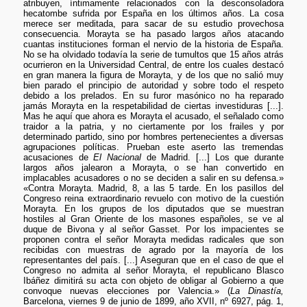
atribuyen, íntimamente relacionados con la desconsoladora
hecatombe sufrida por España en los últimos años. La cosa
merece ser meditada, para sacar de su estudio provechosa
consecuencia. Morayta se ha pasado largos años atacando
cuantas instituciones forman el nervio de la historia de España.
No se ha olvidado todavía la serie de tumultos que 15 años atrás
ocurrieron en la Universidad Central, de entre los cuales destacó
en gran manera la figura de Morayta, y de los que no salió muy
bien parado el principio de autoridad y sobre todo el respeto
debido a los prelados. En su furor masónico no ha reparado
jamás Morayta en la respetabilidad de ciertas investiduras [...].
Mas he aquí que ahora es Morayta el acusado, el señalado como
traidor a la patria, y no ciertamente por los frailes y por
determinado partido, sino por hombres pertenecientes a diversas
agrupaciones políticas. Prueban este aserto las tremendas
acusaciones de
El Nacional
de Madrid. [...] Los que durante
largos años jalearon a Morayta, o se han convertido en
implacables acusadores o no se deciden a salir en su defensa.»
«Contra Morayta. Madrid, 8, a las 5 tarde. En los pasillos del
Congreso reina extraordinario revuelo con motivo de la cuestión
Morayta. En los grupos de los diputados que se muestran
hostiles al Gran Oriente de los masones españoles, se ve al
duque de Bivona y al señor Gasset. Por los impacientes se
proponen contra el señor Morayta medidas radicales que son
recibidas con muestras de agrado por la mayoría de los
representantes del país. [...] Aseguran que en el caso de que el
Congreso no admita al señor Morayta, el republicano Blasco
Ibáñez dimitirá su acta con objeto de obligar al Gobierno a que
convoque nuevas elecciones por Valencia.» (
La Dinastía,
Barcelona, viernes 9 de junio de 1899, año XVII, nº 6927, pág. 1,