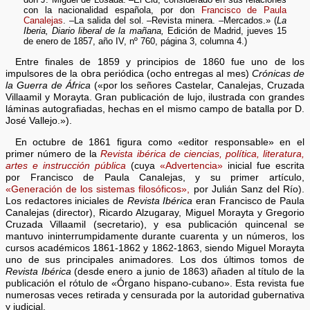
con la nacionalidad española, por don
Francisco de Paula
Canalejas
. –La salida del sol. –Revista minera. –Mercados.» (
La
Iberia, Diario liberal de la mañana,
Edición de Madrid, jueves 15
de enero de 1857, año IV, nº 760, página 3, columna 4.)
Entre finales de 1859 y principios de 1860 fue uno de los
impulsores de la obra periódica (ocho entregas al mes)
Crónicas de
la Guerra de África
(«por los señores Castelar, Canalejas, Cruzada
Villaamil y Morayta. Gran publicación de lujo, ilustrada con grandes
láminas autografiadas, hechas en el mismo campo de batalla por D.
José Vallejo.»).
En octubre de 1861 figura como «editor responsable» en el
primer número de la
Revista ibérica de ciencias, política, literatura,
artes e instrucción pública
(cuya
«Advertencia»
inicial fue escrita
por Francisco de Paula Canalejas, y su primer artículo,
«Generación de los sistemas filosóficos»,
por Julián Sanz del Río).
Los redactores iniciales de
Revista Ibérica
eran Francisco de Paula
Canalejas (director), Ricardo Alzugaray, Miguel Morayta y Gregorio
Cruzada Villaamil (secretario), y esa publicación quincenal se
mantuvo ininterrumpidamente durante cuarenta y un números, los
cursos académicos 1861-1862 y 1862-1863, siendo Miguel Morayta
uno de sus principales animadores. Los dos últimos tomos de
Revista Ibérica
(desde enero a junio de 1863) añaden al título de la
publicación el rótulo de «Órgano hispano-cubano». Esta revista fue
numerosas veces retirada y censurada por la autoridad gubernativa
y judicial.