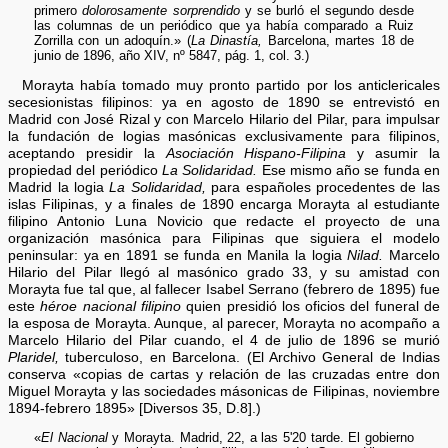
primero
dolorosamente sorprendido
y se burló el segundo desde
las columnas de un periódico que ya había comparado a Ruiz
Zorrilla con un adoquín.» (
La Dinastía,
Barcelona, martes 18 de
junio de 1896, año XIV, nº 5847, pág. 1, col. 3.)
Morayta había tomado muy pronto partido por los anticlericales
secesionistas filipinos: ya en agosto de 1890 se entrevistó en
Madrid con José Rizal y con Marcelo Hilario del Pilar, para impulsar
la fundación de logias masónicas exclusivamente para filipinos,
aceptando presidir la
Asociación Hispano-Filipina
y asumir la
propiedad del periódico
La Solidaridad.
Ese mismo año se funda en
Madrid la logia
La Solidaridad,
para españoles procedentes de las
islas Filipinas, y a finales de 1890 encarga Morayta al estudiante
filipino Antonio Luna Novicio que redacte el proyecto de una
organización masónica para Filipinas que siguiera el modelo
peninsular: ya en 1891 se funda en Manila la logia
Nilad.
Marcelo
Hilario del Pilar llegó al masónico grado 33, y su amistad con
Morayta fue tal que, al fallecer Isabel Serrano (febrero de 1895) fue
este
héroe nacional filipino
quien presidió los oficios del funeral de
la esposa de Morayta. Aunque, al parecer, Morayta no acompaño a
Marcelo Hilario del Pilar cuando, el 4 de julio de 1896 se murió
Plaridel,
tuberculoso, en Barcelona. (El Archivo General de Indias
conserva «copias de cartas y relación de las cruzadas entre don
Miguel Morayta y las sociedades másonicas de Filipinas, noviembre
1894-febrero 1895» [Diversos 35, D.8].)
«
El Nacional
y Morayta. Madrid, 22, a las 5'20 tarde. El gobierno