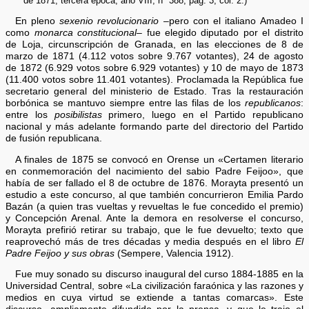
de 1871, tercera época, año VIII, nº 388, pág. 3, col. 2.)
En pleno
sexenio revolucionario
–pero con el italiano Amadeo I
como
monarca constitucional
– fue elegido diputado por el distrito
de Loja, circunscripción de Granada, en las elecciones de 8 de
marzo de 1871 (4.112 votos sobre 9.767 votantes), 24 de agosto
de 1872 (6.929 votos sobre 6.929 votantes) y 10 de mayo de 1873
(11.400 votos sobre 11.401 votantes). Proclamada la República fue
secretario general del ministerio de Estado. Tras la restauración
borbónica se mantuvo siempre entre las filas de los
republicanos
:
entre los
posibilistas
primero, luego en el Partido republicano
nacional y más adelante formando parte del directorio del Partido
de fusión republicana.
A finales de 1875 se convocó en Orense un «Certamen literario
en conmemoración del nacimiento del sabio Padre Feijoo», que
había de ser fallado el 8 de octubre de 1876. Morayta presentó un
estudio a este concurso, al que también concurrieron Emilia Pardo
Bazán (a quien tras vueltas y revueltas le fue concedido el premio)
y Concepción Arenal. Ante la demora en resolverse el concurso,
Morayta prefirió retirar su trabajo, que le fue devuelto; texto que
reaprovechó más de tres décadas y media después en el libro
El
Padre Feijoo y sus obras
(Sempere, Valencia 1912).
Fue muy sonado su discurso inaugural del curso 1884-1885 en la
Universidad Central, sobre «La civilización faraónica y las razones y
medios en cuya virtud se extiende a tantas comarcas». Este