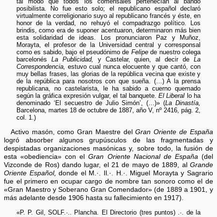
tal modo que todos los comensales pertenecían al bando
posibilista. No fue esto solo; el republicano español declaró
virtualmente correligionario suyo al republicano francés y éste, en
honor de la verdad, no rehuyó el compadrazgo político. Los
brindis, como era de suponer acentuaron, determinaron más bien
esta solidaridad de ideas. Los pronunciaron Paz y Muñoz,
Morayta, el profesor de la Universidad central y corresponsal
como es sabido, bajo el pseudónimo de
Felipe
de nuestro colega
barcelonés
La Publicidad,
y Castelar, quien, al decir de
La
Correspondencia,
estuvo cual nunca elocuente y que cantó, con
muy bellas frases, las glorias de la república vecina que existe y
de la república para nosotros con que sueña. (…) A la prensa
republicana, no castelarista, le ha sabido a cuerno quemado
según la gráfica expresión vulgar, el tal banquete.
El Liberal
lo ha
denominado ‘El secuestro de Julio Simón’, (…)» (
La Dinastía,
Barcelona, martes 18 de octubre de 1887, año V, nº 2416, pág. 2,
col. 1.)
Activo masón, como Gran Maestre del
Gran Oriente de España
logró absorber algunos grupúsculos de las fragmentadas y
despistadas organizaciones masónicas y, sobre todo, la fusión de
esta «obediencia» con el
Gran Oriente Nacional de España
(del
Vizconde de Ros) dando lugar, el 21 de mayo de 1889, al
Grande
Oriente Español,
donde el M.·. Il.·. H.·. Miguel Morayta y Sagrario
fue el primero en ocupar cargo de nombre tan sonoro como el de
«Gran Maestro y Soberano Gran Comendador» (de 1889 a 1901, y
más adelante desde 1906 hasta su fallecimiento en 1917).
«P. P. Gil, SOLF.·.. Plancha. El Directorio (tres puntos) .·. de la