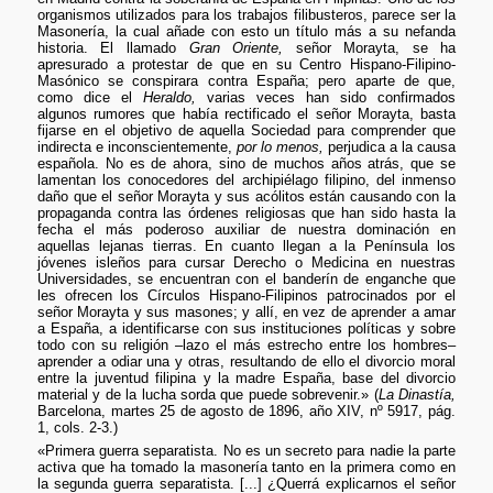
organismos utilizados para los trabajos filibusteros, parece ser la
Masonería, la cual añade con esto un título más a su nefanda
historia. El llamado
Gran Oriente,
señor Morayta, se ha
apresurado a protestar de que en su Centro Hispano-Filipino-
Masónico se conspirara contra España; pero aparte de que,
como dice el
Heraldo,
varias veces han sido confirmados
algunos rumores que había rectificado el señor Morayta, basta
fijarse en el objetivo de aquella Sociedad para comprender que
indirecta e inconscientemente,
por lo menos,
perjudica a la causa
española. No es de ahora, sino de muchos años atrás, que se
lamentan los conocedores del archipiélago filipino, del inmenso
daño que el señor Morayta y sus acólitos están causando con la
propaganda contra las órdenes religiosas que han sido hasta la
fecha el más poderoso auxiliar de nuestra dominación en
aquellas lejanas tierras. En cuanto llegan a la Península los
jóvenes isleños para cursar Derecho o Medicina en nuestras
Universidades, se encuentran con el banderín de enganche que
les ofrecen los Círculos Hispano-Filipinos patrocinados por el
señor Morayta y sus masones; y allí, en vez de aprender a amar
a España, a identificarse con sus instituciones políticas y sobre
todo con su religión –lazo el más estrecho entre los hombres–
aprender a odiar una y otras, resultando de ello el divorcio moral
entre la juventud filipina y la madre España, base del divorcio
material y de la lucha sorda que puede sobrevenir.» (
La Dinastía,
Barcelona, martes 25 de agosto de 1896, año XIV, nº 5917, pág.
1, cols. 2-3.)
«Primera guerra separatista. No es un secreto para nadie la parte
activa que ha tomado la masonería tanto en la primera como en
la segunda guerra separatista. [...] ¿Querrá explicarnos el señor