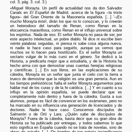
col. 3; pág. 3. col. 3.)
«Miguel Morayta. Un perfil de actualidad nos da don Salvador
Canals en
El Español
de Madrid, acerca de la figura –la triste
figura– del Gran Oriente de la Masonería española. [...] '–¡Es
mucho Morayta éste!, dirán los que no lo conozcan, y lo creerán
un heterodoxo del tamaño de Renan, como Renan en la
elocuencia maravillosa, como Renan en el influjo universal sobre
los espíritus. Nada de eso. El señor Morayta no pasa de ser, por
este aspecto intelectual, un pobre diablo. Ni dice ni escribe bien
veinte palabras seguidas, ni piensa ni sabe cosa alguna nueva,
ni nadie le hace caso para seguirlo, aunque ya vemos que
muchos se lo hacen para hostilizarlo. Es el señor Morayta un
sectario vulgar de lo más cursi en el género. Se dedicó a la
Historia, a predicarla mejor que a estudiarla, y de la Historia ha
hecho arma con que demostrar unas cuentas herejías religiosas
y científicas. [...] En sus libros, en las explicaciones de su
cátedra, Morayta es un señor que junta el cielo con la tierra a
trueco de demostrar que la religión es una gran perrería. Aun en
los tiempos prehistóricos halla el señor Morayta argumentos para
hablar mal de los curas y de la fe católica. [...] Y en cuanto a su
influjo en la opinión española, se puede declarar que es
completamente nulo dentro y fuera de la cátedra. Gusta a sus
alumnos, porque es fácil de convencer en los exámenes, pero no
ha marcado en su influencia una generación de licenciados y de
doctores. Nadie le hace caso. Conocemos discípulos de
Salmerón o de Ortí y Lara. ¿Quién sabe de discípulos de
Morayta? Fuera de la cátedra, basta decir que su gran obra de
Historia se ha publicado por entregas, y todos sabemos lo que
esto significa en España cuando no se trata de novelas, sino de
obras de estudio. [...] ¡De hombre de tan notoria insignificancia