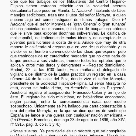
cree que los trabajos de los filibusteros del Centro Hispano-
Filipino tienen estrecha relación con la sociedad secreta
descubierta hace poco en Manila.
El Nacional,
hablando de tales
manejos sediciosos, traza una silueta del señor Morayta, a quien
supone algo así como instigador de dichos trabajos. Dice
El
Nacional
que el señor Morayta es 'gran Oriente' o 'gran tunante'
de una sociedad de masones e indigno de ocupar una cátedra
que le sirve para exponer doctrinas subversivas. Le califica de
mal español, de traficante de malas ideas y de corruptor de la
juventud para lucrarse a costa de ella. Añade que muy de otra
manera le calificaría si creyera que en vez de un charlatán y un
vividor es un hombre convencido de las ideas que expone; pero
que tratándose de un catedrático mercader que no cree nada de
lo que predica a sus víctimas, merece todos los epítetos que le
aplica y otros más duros y denigrantes.» «Registro domiciliario.
Madrid, 22, a las 6'30 tarde. Esta mañana el delegado de
vigilancia del distrito de la Latina practicó un registro en la casa
número 44 de la calle del Pez, donde vive el señor Morayta,
presidente de la Sociedad Hispano-Filipina. El señor Morayta no
está, como se había dicho, en Arcachón, sino en Puigcerdá.
Asistió al registro el abogado don Francisco Colón y un hijo de
éste. El registro ha sido minucioso, no habiéndose encontrado,
según parece, entre la correspondencia nada que resulte
sospechoso. Únicamente se ha hallado una carta contestación a
otra del señor Morayta, en la que se dice que es de sentir que
España se lance a una guerra con cualquier nación americana.»
(
La Dinastía,
Barcelona, domingo 23 de agosto de 1896, año XIV,
nº 5915, pág. 3, cols. 3 y 4.)
«Notas sueltas. Ya para nadie es un secreto que se conspiraba
en Madrid contra la soberanía de España en Filipinas. Uno de los