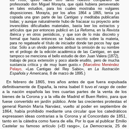
profesorado don Miguel Morayta, que ojalá hubiera perseverado
en tales estudios, para los cuales mostraba no vulgares
disposiciones. Morayta, por los años 1864 a 1865, tenía ya
copiada una gran parte de las
Cantigas
y meditaba publicarlas
todas; y aunque naturalmente hubo de fracasar su proyecto ante
invencibles dificultades materiales, basta leer los extractos y
artículos que por entonces publicó en
La Reforma,
en la
Revista
Ibérica
y en otros periódicos, y que son de lo más discreto y
formal que hasta entonces se había escrito sobre la materia,
para no regatearle el título de iniciador donde tan pocos hay que
citar. Sólo a un olvido podemos atribuir la omisión de su nombre
en el prólogo de la edición académica de las
Cantigas,
en que
tampoco se menciona el bello estudio de don Juan Valera (1872),
trabajo de poca extensión y poco alarde erudito, pero de mucha
sustancia crítica y de muy buen gusto.» (
Marcelino Menéndez
Pelayo,
«Las Cantigas del Rey Sabio», en
La Ilustración
Española y Americana,
8 de marzo de 1895.)
En febrero de 1865, tres años antes de que fuera expulsada
definitivamente de España, la reina Isabel II tuvo
el rasgo
de ceder
a la nación española las tres cuartas partes de la venta de los
bienes de la Corona y a la villa de Madrid el Buen Retiro, para que
fuese convertido en jardín público. Ante las crecientes protestas el
general Ramón María Narváez, vuelto al poder en septiembre de
1864, había prohibido mediante una circular que los catedráticos
expresasen ideas contrarias a la Corona y al Concordato de 1851,
tanto en la cátedra como fuera de ella. Por lo que al publicar Emilio
Castelar su famoso artículo («El rasgo»,
La Democracia,
25 de