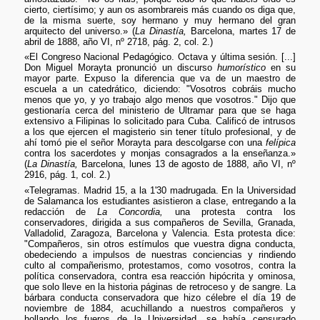
cierto, ciertísimo; y aun os asombrareis más cuando os diga que,
de la misma suerte, soy hermano y muy hermano del gran
arquitecto del universo.» (
La Dinastía,
Barcelona, martes 17 de
abril de 1888, año VI, nº 2718, pág. 2, col. 2.)
«El Congreso Nacional Pedagógico. Octava y última sesión. [...]
Don Miguel Morayta pronunció un discurso
humorístico
en su
mayor parte. Expuso la diferencia que va de un maestro de
escuela a un catedrático, diciendo: "Vosotros cobráis mucho
menos que yo, y yo trabajo algo menos que vosotros." Dijo que
gestionaría cerca del ministerio de Ultramar para que se haga
extensivo a Filipinas lo solicitado para Cuba. Calificó de intrusos
a los que ejercen el magisterio sin tener título profesional, y de
ahí tomó pie el señor Morayta para descolgarse con una
felípica
contra los sacerdotes y monjas consagrados a la enseñanza.»
(
La Dinastía,
Barcelona, lunes 13 de agosto de 1888, año VI, nº
2916, pág. 1, col. 2.)
«Telegramas. Madrid 15, a la 1'30 madrugada. En la Universidad
de Salamanca los estudiantes asistieron a clase, entregando a la
redacción de
La Concordia,
una protesta contra los
conservadores, dirigida a sus compañeros de Sevilla, Granada,
Valladolid, Zaragoza, Barcelona y Valencia. Esta protesta dice:
"Compañeros, sin otros estímulos que vuestra digna conducta,
obedeciendo a impulsos de nuestras conciencias y rindiendo
culto al compañerismo, protestamos, como vosotros, contra la
política conservadora, contra esa reacción hipócrita y ominosa,
que solo lleve en la historia páginas de retroceso y de sangre. La
bárbara conducta conservadora que hizo célebre el día 19 de
noviembre de 1884, acuchillando a nuestros compañeros y
hollando los fueros de la Universidad, se había censurado