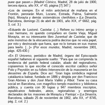
puee que
pasen.» (
Madrid Cómico,
Madrid, 28 de julio de 1900,
tercera época, año XX, nº 43, página [7] 347.)
«Los de siempre. En el mitin anticlerical de mañana en el
Frontón, perorarán Muro, Lozano, Estrada, Palma, Salmerón
(hijo), Morayta y demás sistemáticos clerófobos.» (
La Dinastía,
Barcelona, domingo 21 de abril de 1901, año XIX, nº 6662, pág.
3, col. 3.)
«Eduardo de Lustonó. Castelar. (...) Refiere su íntimo amigo y
casi hermano, mi querido compañero en
Gente Vieja,
Miguel
Morayta, en su interesante libro
Juventud de Castelar,
que de
este monstruo de la elocuencia podría decirse que no veía papel,
por roto y destrozado que fuera, que no lo tomara en sus manos
para leerlo. [...]» (
Por esos mundos,
Madrid, noviembre 1901,
págs. 425-430.)
«En
El Universo,
periódico de Madrid, órgano del Episcopado
español hallamos el siguiente suelto: "Para que se comprenda la
tendencia del partido federal catalán, aliado del regionalismo,
copiaremos lo que escribe el conocido escritor católico señor
Polo y Peyrolón en su folleto
Intervención de la masonería en los
desastres de España
. Dice así: 'Gran logia simbólica regional
cataláunica balear, fundada en 1886 y dirigida por don Francisco
Gran Abrines y don
José María Vallés y Ribot.
Tiene su casa
social en Barcelona, con magnífico templo masónico y biblioteca
pública, y cuenta con 30 logias y 947 miembros inscriptos,
republicanos federales, ateos, regionalistas
y enemigos
declarados de los masones de Morayta y Pantoja'.» (
La Dinastía,
Barcelona, sábado 25 de noviembre de 1902, año XX, nº 8745,
pág. 2, col. 2.)