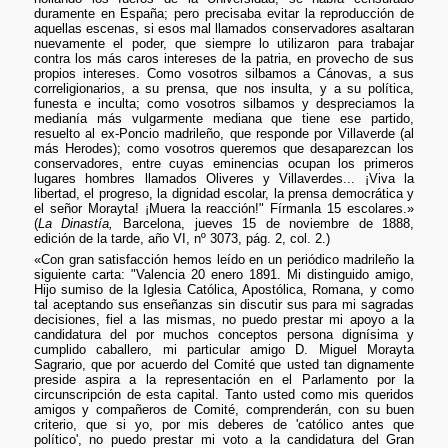
duramente en España; pero precisaba evitar la reproducción de
aquellas escenas, si esos mal llamados conservadores asaltaran
nuevamente el poder, que siempre lo utilizaron para trabajar
contra los más caros intereses de la patria, en provecho de sus
propios intereses. Como vosotros silbamos a Cánovas, a sus
correligionarios, a su prensa, que nos insulta, y a su política,
funesta e inculta; como vosotros silbamos y despreciamos la
medianía más vulgarmente mediana que tiene ese partido,
resuelto al ex-Poncio madrileño, que responde por Villaverde (al
más Herodes); como vosotros queremos que desaparezcan los
conservadores, entre cuyas eminencias ocupan los primeros
lugares hombres llamados Oliveres y Villaverdes... ¡Viva la
libertad, el progreso, la dignidad escolar, la prensa democrática y
el señor Morayta! ¡Muera la reacción!" Fírmanla 15 escolares.»
(
La Dinastía,
Barcelona, jueves 15 de noviembre de 1888,
edición de la tarde, año VI, nº 3073, pág. 2, col. 2.)
«Con gran satisfacción hemos leído en un periódico madrileño la
siguiente carta: "Valencia 20 enero 1891. Mi distinguido amigo,
Hijo sumiso de la Iglesia Católica, Apostólica, Romana, y como
tal aceptando sus enseñanzas sin discutir sus para mi sagradas
decisiones, fiel a las mismas, no puedo prestar mi apoyo a la
candidatura del por muchos conceptos persona dignísima y
cumplido caballero, mi particular amigo D. Miguel Morayta
Sagrario, que por acuerdo del Comité que usted tan dignamente
preside aspira a la representación en el Parlamento por la
circunscripción de esta capital. Tanto usted como mis queridos
amigos y compañeros de Comité, comprenderán, con su buen
criterio, que si yo, por mis deberes de 'católico antes que
político', no puedo prestar mi voto a la candidatura del Gran