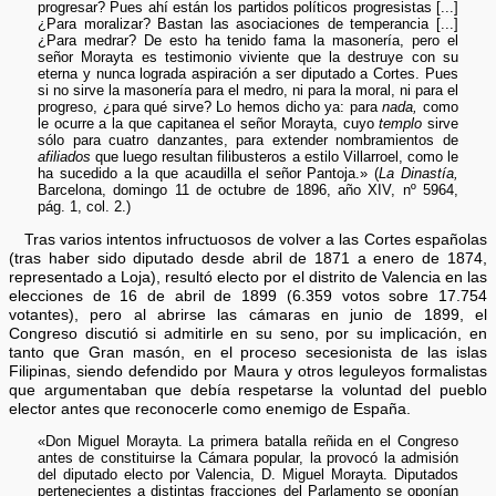
progresar? Pues ahí están los partidos políticos progresistas [...]
¿Para moralizar? Bastan las asociaciones de temperancia [...]
¿Para medrar? De esto ha tenido fama la masonería, pero el
señor Morayta es testimonio viviente que la destruye con su
eterna y nunca lograda aspiración a ser diputado a Cortes. Pues
si no sirve la masonería para el medro, ni para la moral, ni para el
progreso, ¿para qué sirve? Lo hemos dicho ya: para
nada,
como
le ocurre a la que capitanea el señor Morayta, cuyo
templo
sirve
sólo para cuatro danzantes, para extender nombramientos de
afiliados
que luego resultan filibusteros a estilo Villarroel, como le
ha sucedido a la que acaudilla el señor Pantoja.» (
La Dinastía,
Barcelona, domingo 11 de octubre de 1896, año XIV, nº 5964,
pág. 1, col. 2.)
Tras varios intentos infructuosos de volver a las Cortes españolas
(tras haber sido diputado desde abril de 1871 a enero de 1874,
representado a Loja), resultó electo por el distrito de Valencia en las
elecciones de 16 de abril de 1899 (6.359 votos sobre 17.754
votantes), pero al abrirse las cámaras en junio de 1899, el
Congreso discutió si admitirle en su seno, por su implicación, en
tanto que Gran masón, en el proceso secesionista de las islas
Filipinas, siendo defendido por Maura y otros leguleyos formalistas
que argumentaban que debía respetarse la voluntad del pueblo
elector antes que reconocerle como enemigo de España.
«Don Miguel Morayta. La primera batalla reñida en el Congreso
antes de constituirse la Cámara popular, la provocó la admisión
del diputado electo por Valencia, D. Miguel Morayta. Diputados
pertenecientes a distintas fracciones del Parlamento se oponían