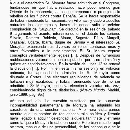
a que el catedrático Sr. Morayta fuese admitido en el Congreso,
fundándose en que había realizado hace poco, siendo gran
Oriente de la masonería, actos que prepararon o produjeron la
rebelión de los filipinos contra España. Se le hacía responsable
de haber introducido la masonería en Filipinas, y dado a aquellos
naturales los elementos y bases de donde salió la célebre
conspiración del
Katipunam
. Se discutió en la sesión del sábado
9 largamente el asunto, interviniendo en el debate los señores
Silvela, Romero Robledo, Maura, Sagasta, Pí y Margall,
Olazabal, Ugarte, Ibarra, duque de Bivona y el interesado Sr.
Morayta, exponiendo sus diversas opiniones contrarias unas y
otras favorables a la proclamación. El Sr. Maura expuso
conceptos verdaderamente legales [...]. Después de numerosas
rectificaciones votaron cincuenta diputados por la no admisión y
quince en sentido favorable. En la sesión del lunes 12 se renovó
la discusión [...]. Por fin, en esta misma sesión y en votación
ordinaria, fue aprobada la admisión del Sr. Morayta como
diputado a Cortes. Los electores republicanos de Valencia se
hallaban muy excitados, y habían anunciado que de no ser
admitido el Sr. Morayta, en nueva elección le votarían otra vez,
considerándole digno de tal distinción.» (
Nuevo Mundo,
Madrid,
junio 1899, pág. 95.)
«Asunto del día. La cuestión suscitada por la supuesta
incompatibilidad parlamentaria de Morayta ha adquirido los
caracteres de una cuestión nacional. A primera vista parece
mentira que un hombre de tan escasa talla política y literaria
haya llegado a adquirir celebridad, siquiera tan triste y efímera
como la que a Morayta le cabe en suerte. Pero bien mirado, aquí
se trata, más que de una personalidad, de los hechos que se le