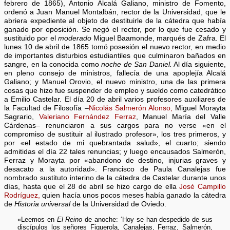
febrero de 1865), Antonio Alcalá Galiano, ministro de Fomento,
ordenó a Juan Manuel Montalbán, rector de la Universidad, que le
abriera expediente al objeto de destituirle de la cátedra que había
ganado por oposición. Se negó el rector, por lo que fue cesado y
sustituido por el
moderado
Miguel Baamonde, marqués de Zafra. El
lunes 10 de abril de 1865 tomó posesión el nuevo rector, en medio
de importantes disturbios estudiantiles que culminaron bañados en
sangre, en la conocida como
noche de San Daniel.
Al día siguiente,
en pleno consejo de ministros, fallecía de una apoplejía Alcalá
Galiano; y Manuel Orovio, el nuevo ministro, una de las primera
cosas que hizo fue suspender de empleo y sueldo como catedrático
a Emilio Castelar. El día 20 de abril varios profesores auxiliares de
la Facultad de Filosofía –
Nicolás Salmerón Alonso,
Miguel Morayta
Sagrario,
Valeriano Fernández Ferraz
, Manuel María del Valle
Cárdenas– renunciaron a sus cargos para no verse «en el
compromiso de sustituir al ilustrado profesor», los tres primeros, y
por «el estado de mi quebrantada salud», el cuarto; siendo
admitidas el día 22 tales renuncias; y luego encausados Salmerón,
Ferraz y Morayta por «abandono de destino, injurias graves y
desacato a la autoridad». Francisco de Paula Canalejas fue
nombrado sustituto interino de la cátedra de Castelar durante unos
días, hasta que el 28 de abril se hizo cargo de ella
José Campillo
Rodríguez,
quien hacía unos pocos meses había ganado la cátedra
de
Historia universal
de la Universidad de Oviedo.
«Leemos en
El Reino
de anoche: ‘Hoy se han despedido de sus
discípulos los señores Figuerola, Canalejas, Ferraz, Salmerón,