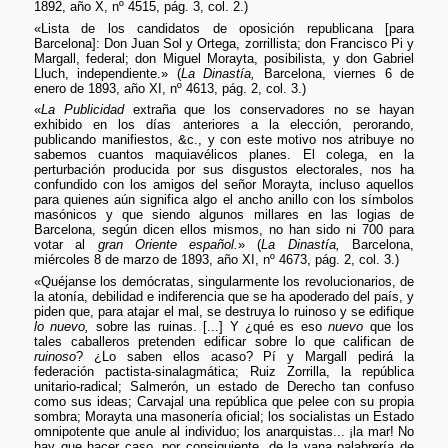
1892, año X, nº 4515, pág. 3, col. 2.)
«Lista de los candidatos de oposición republicana [para
Barcelona]: Don Juan Sol y Ortega, zorrillista; don Francisco Pi y
Margall, federal; don Miguel Morayta, posibilista, y don Gabriel
Lluch, independiente.» (
La Dinastía,
Barcelona, viernes 6 de
enero de 1893, año XI, nº 4613, pág. 2, col. 3.)
«
La Publicidad
extraña que los conservadores no se hayan
exhibido en los días anteriores a la elección, perorando,
publicando manifiestos, &c., y con este motivo nos atribuye no
sabemos cuantos maquiavélicos planes. El colega, en la
perturbación producida por sus disgustos electorales, nos ha
confundido con los amigos del señor Morayta, incluso aquellos
para quienes aún significa algo el ancho anillo con los símbolos
masónicos y que siendo algunos millares en las logias de
Barcelona, según dicen ellos mismos, no han sido ni 700 para
votar al
gran Oriente español.
» (
La Dinastía,
Barcelona,
miércoles 8 de marzo de 1893, año XI, nº 4673, pág. 2, col. 3.)
«Quéjanse los demócratas, singularmente los revolucionarios, de
la atonía, debilidad e indiferencia que se ha apoderado del país, y
piden que, para atajar el mal, se destruya lo ruinoso y se edifique
lo nuevo,
sobre las ruinas. [...] Y ¿qué es eso
nuevo
que los
tales caballeros pretenden edificar sobre lo que califican de
ruinoso
? ¿Lo saben ellos acaso? Pí y Margall pedirá la
federación pactista-sinalagmática; Ruiz Zorrilla, la república
unitario-radical; Salmerón, un estado de Derecho tan confuso
como sus ideas; Carvajal una república que pelee con su propia
sombra; Morayta una masonería oficial; los socialistas un Estado
omnipotente que anule al individuo; los anarquistas... ¡la mar! No
hay que hacer caso, por consiguiente, de la vana palabrería de