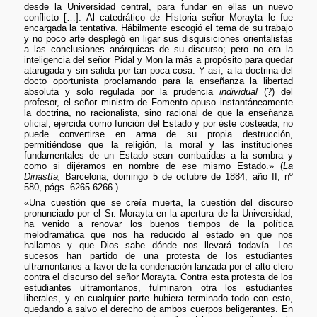
desde la Universidad central, para fundar en ellas un nuevo
conflicto […]. Al catedrático de Historia señor Morayta le fue
encargada la tentativa. Hábilmente escogió el tema de su trabajo
y no poco arte desplegó en ligar sus disquisiciones orientalistas
a las conclusiones anárquicas de su discurso; pero no era la
inteligencia del señor Pidal y Mon la más a propósito para quedar
atarugada y sin salida por tan poca cosa. Y así, a la doctrina del
docto oportunista proclamando para la enseñanza la libertad
absoluta y solo regulada por la prudencia
individual
(?) del
profesor, el señor ministro de Fomento opuso instantáneamente
la doctrina, no racionalista, sino racional de que la enseñanza
oficial, ejercida como función del Estado y por éste costeada, no
puede convertirse en arma de su propia destrucción,
permitiéndose que la religión, la moral y las instituciones
fundamentales de un Estado sean combatidas a la sombra y
como si dijéramos en nombre de ese mismo Estado.» (
La
Dinastía,
Barcelona, domingo 5 de octubre de 1884, año II, nº
580, págs. 6265-6266.)
«Una cuestión que se creía muerta, la cuestión del discurso
pronunciado por el Sr. Morayta en la apertura de la Universidad,
ha venido a renovar los buenos tiempos de la política
melodramática que nos ha reducido al estado en que nos
hallamos y que Dios sabe dónde nos llevará todavía. Los
sucesos han partido de una protesta de los estudiantes
ultramontanos a favor de la condenación lanzada por el alto clero
contra el discurso del señor Morayta. Contra esta protesta de los
estudiantes ultramontanos, fulminaron otra los estudiantes
liberales, y en cualquier parte hubiera terminado todo con esto,
quedando a salvo el derecho de ambos cuerpos beligerantes. En