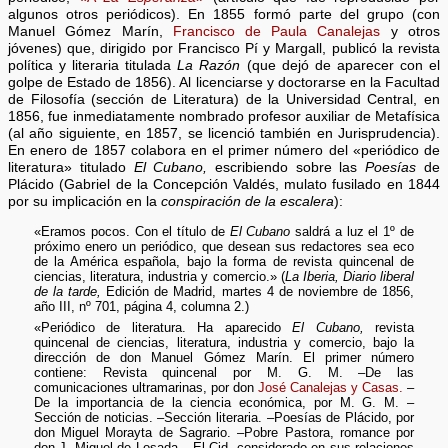
algunos otros periódicos). En 1855 formó parte del grupo (con
Manuel Gómez Marín,
Francisco de Paula Canalejas
y otros
jóvenes) que, dirigido por Francisco Pí y Margall, publicó la revista
política y literaria titulada
La Razón
(que dejó de aparecer con el
golpe de Estado de 1856). Al licenciarse y doctorarse en la Facultad
de Filosofía (sección de Literatura) de la Universidad Central, en
1856, fue inmediatamente nombrado profesor auxiliar de Metafísica
(al año siguiente, en 1857, se licenció también en Jurisprudencia).
En enero de 1857 colabora en el primer número del «periódico de
literatura» titulado
El Cubano,
escribiendo sobre las
Poesías
de
Plácido (Gabriel de la Concepción Valdés, mulato fusilado en 1844
por su implicación en la
conspiración de la escalera
):
«Eramos pocos. Con el título de
El Cubano
saldrá a luz el 1º de
próximo enero un periódico, que desean sus redactores sea eco
de la América española, bajo la forma de revista quincenal de
ciencias, literatura, industria y comercio.» (
La Iberia, Diario liberal
de la tarde,
Edición de Madrid, martes 4 de noviembre de 1856,
año III, nº 701, página 4, columna 2.)
«Periódico de literatura. Ha aparecido
El Cubano,
revista
quincenal de ciencias, literatura, industria y comercio, bajo la
dirección de don Manuel Gómez Marín. El primer número
contiene: Revista quincenal por M. G. M. –De las
comunicaciones ultramarinas, por don
José Canalejas y Casas.
–
De la importancia de la ciencia económica, por M. G. M. –
Sección de noticias. –Sección literaria. –Poesías de Plácido, por
don Miguel Morayta de Sagrario. –Pobre Pastora, romance por
don J. Miguel de Losada. –El Cid, considerado en sus relaciones