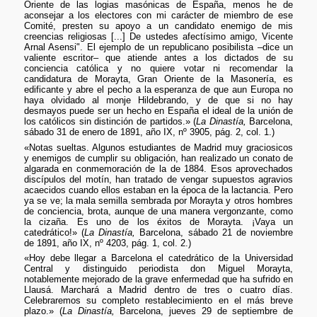
Oriente de las logias masónicas de España, menos he de
aconsejar a los electores con mi carácter de miembro de ese
Comité, presten su apoyo a un candidato enemigo de mis
creencias religiosas [...] De ustedes afectísimo amigo, Vicente
Arnal Asensi". El ejemplo de un republicano posibilista –dice un
valiente escritor– que atiende antes a los dictados de su
conciencia católica y no quiere votar ni recomendar la
candidatura de Morayta, Gran Oriente de la Masonería, es
edificante y abre el pecho a la esperanza de que aun Europa no
haya olvidado al monje Hildebrando, y de que si no hay
desmayos puede ser un hecho en España el ideal de la unión de
los católicos sin distinción de partidos.» (
La Dinastía,
Barcelona,
sábado 31 de enero de 1891, año IX, nº 3905, pág. 2, col. 1.)
«Notas sueltas. Algunos estudiantes de Madrid muy graciosicos
y enemigos de cumplir su obligación, han realizado un conato de
algarada en conmemoración de la de 1884. Esos aprovechados
discípulos del motín, han tratado de vengar supuestos agravios
acaecidos cuando ellos estaban en la época de la lactancia. Pero
ya se ve; la mala semilla sembrada por Morayta y otros hombres
de conciencia, brota, aunque de una manera vergonzante, como
la cizaña. Es uno de los éxitos de Morayta. ¡Vaya un
catedrático!» (
La Dinastía,
Barcelona, sábado 21 de noviembre
de 1891, año IX, nº 4203, pág. 1, col. 2.)
«Hoy debe llegar a Barcelona el catedrático de la Universidad
Central y distinguido periodista don Miguel Morayta,
notablemente mejorado de la grave enfermedad que ha sufrido en
Llausá. Marchará a Madrid dentro de tres o cuatro días.
Celebraremos su completo restablecimiento en el más breve
plazo.» (
La Dinastía,
Barcelona, jueves 29 de septiembre de