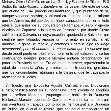
Moisés. Otro el
Catafilo
de arriba, Gentil, y
Portero
de Pilatos. El 3
Judío, llamado
Ausero,
y
Zapatero
en Jerusalén. De éste se dice,
que el año de 1547 pareció en Hamburgo, y que publicaba de sí,
aunque variando nombre, y tal cual otra circunstancia, lo mismo
que los Armenios del que decían haber conocido en su tierra. Este
refería, que antes de su conversión se llamaba
Ausero,
y ejercía
el oficio de Zapatero a la puerta de Jerusalén, por donde Cristo
salió para el Calvario; en cuya ocasión, queriendo el Salvador, por
sentirse muy fatigado, reposar un momento en su oficina, él,
dándole un golpe, le repelió, y entonces Cristo le dijo:
Yo luego
descansaré, pero tú andarás sin cesar hasta que Yo vuelva:
que
desde aquel punto empezó el cumplimiento del vaticinio, y se fue
continuando siempre, porque siempre andaba peregrinando, sin
parar en Provincia alguna. Era de estatura prócer, representaba la
edad de cincuenta años, y prorrumpía en frecuentes gemidos,
que los circunstantes atribuían a la tristeza, que le causaba la
memoria de su delito.
7. Nuestro gran Expositor Agustín Calmet, en su Diccionario
Bíblico, testifica tener en su poder una Carta escrita de Londres
por la señora Mazarina (supongo que habla de la Duquesa
Hortensia Mancini, sobrina del Cardenal Mazarini, tan famosa por
sus aventuras, y trabajos, como por su hermosura) a la Duquesa
de Bullon, en la cual se refiere, que por aquel tiempo arribó un