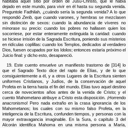
habitaba aquel sitio por orden de Jusu-Christo, que le había
dejado en este mundo, para vivir en él hasta su segunda venida.
Preguntole Fadhilah, ¿cuándo sería la segunda venida? A lo que
respondió
Zerib,
que cuando varones, y hembras se mezclasen
sin distinción de sexos: cuando la abundancia de víveres no
minorase su precio: cuando los pobres no hallasen quien los
socorriese, por estar enteramente extinguida la caridad: cuando
se hiciese irrisión de la Sagrada Escritura, poniendo sus misterios
en ridículas coplillas: cuando los Templos, dedicados al verdadero
Dios, fuesen ocupados por los Idolos; entonces estaría próximo el
Juicio final: y dicho esto, desapareció.
19. Este cuento envuelve un manifiesto trastorno de [314] lo
que el Sagrado Texto dice del rapto de Elías, y de lo que
consiguientemente a él, y a otros Lugares de la Escritura sienten
uniformes Cristianos, y Judíos, de la conservación de aquel
Profeta en la tierra hasta el fin del mundo. Elías tuvo aquel destino
cerca de novecientos años antes de la venida de Cristo; y el
cuento Mahometano atribuye a Cristo esta disposición. ¡Horrendo
anacronismo! Pero nada extraño en la crasa ignorancia de los
Mahometanos; los cuales con su mismo falso Profeta, en la
inteligencia de la Escritura, confunden tiempos, y personas con la
mayor extravagancia imaginable. En la Sura, o capítulo 3 del
Alcorán identifica Mahoma en una misma persona a María,