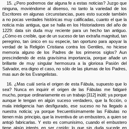
15. ¿Pero podremos dar alguna fe a estas noticias? Juzgo que
ninguna, moviéndome al disenso, no tanto la variedad de los
Escritores en algunas circunstancias, pues esto sucede también
a no pocas verdades históricas muy calificadas, cuanto el que la
noticia más antigua, que se halla en los Historiadores del año de
1229: data sin duda muy reciente para un hecho tan antiguo.
¿Cómo es creíble, que de un suceso de tan extraña magnitud, tan
peregrino, tan único en su especie, tan oportuno para apoyar la
verdad de la Religión Cristiana contra los Gentiles, no hiciese
memoria alguno de los Padres de los primeros siglos? Aun
prescindiendo de esta gravísima importancia, porque añade un
brillante de muy singular hermosura a la gloriosa Pasión del
Salvador, era digno el caso, no sólo de las plumas de los Padres,
mas aun de los Evangelistas.
16. ¿Mas cuál sería el origen de esta Fábula, supuesto que lo
sea? Nunca en inquirir el origen de las Fábulas me fatigaré
mucho, porque ordinariamente es un trabajo [312] inútil; ya porque
aunque le tengan en algún suceso verdadero, que la ficción, o
mala inteligencia han desfigurado, ese suceso no ha llegado a
nuestra noticia; ya porque frecuentísimamente las Fábulas no
tienen más principio, que la inventiva de un embustero, a quien se
antojó fabricarlas. Y esto es comunísimo, cuando el embustero
tiene algún interés en ser creído; lo que sin duda sucede en