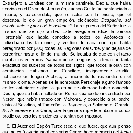
Extranjero a Londres con la misma cantinela. Decía, que había
servido en el Diván de Jerusalén, cuando Cristo fue sentenciado a
muerte; y pareciéndole, que no salía con la priesa, que él
deseaba, le dio un gran empellón, diciéndole:
Despacha, sal
cuanto antes; ¿por qué te detienes?
La respuesta del Señor fue la
misma que se dijo arriba. Este aseguraba (dice la señora
Hortensia) que había conocido a todos los Apóstoles, e
individuaba las facciones, y vestido de cada uno; que había
peregrinado por [309] todas las Regiones del Orbe, y no dejaría de
peregrinar hasta el fin del mundo. Se jactaba de que con el tacto
curaba los enfermos. Sabía muchas lenguas, y refería con tanta
exactitud los sucesos de todos los siglos, que todos le oían con
admiración. Habiendo un Caballero, insignemente erudito,
habládole en lengua Arábica, al momento le respondió en el
mismo idioma. Apenas se le nombraba Personaje alguno famoso
en los anteriores siglos, a quien no se afirmase haber conocido.
Decía, que se había hallado en Roma, cuando fue incendiada por
Nerón; que había tratado con Mahoma, y conocido a su padre;
visto al Saladino, al Tamerlán, a Bayaceto, a Solimán el Grande,
&c. Añádese en la Carta, que la gente simple le atribuía muchos
prodigios, pero los prudentes le tenían por impostor.
8. El Autor del Espión Turco (sea el que fuere, que aún pienso
que no está averiguado) en varias Cartas hace memoria del
Judío