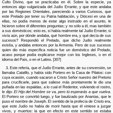
Culto Divino, que se practicaba en él. Sobre la especie, ya
entonces algo vulgarizada del Judío Errante, y que este andaba
por las Regiones Orientales, pareciendo a varios Curiosos, que
este Prelado por tener su Patria habitación, y Diócesi en una de
ellas, no podía menos de estar algo instruido en el asunto, le
hicieron sobre él diferentes preguntas; y no sólo a él, mas también
a sus domésticos; esto es, si había realmente tal Judío Errante; si
vivía aún, por dónde andaba, qué hombre era, y qué decía de sus
sucesos? Respondió el Prelado, que dicho Judío realmente
existía, y andaba entonces por la Armenia. Pero de sus sucesos
quien dio más específica noticia fue un doméstico del Prelado,
acaso porque podía explicarse mejor con los Ingleses, o en el
idioma del País, o en el Latino. [307]
3. Este refería, que el Judío Errante, antes de su conversión, se
llamaba
Catafilo,
y había sido Portero en la Casa de Pilatos: con
cuya ocasión, cuando sacaron a Cristo Señor nuestro del Pretorio
para crucificarle, para que saliese más prontamente le dio una
puñada en las espaldas, a lo cual el Redentor, volviendo el rostro,
le dijo:
El Hijo del Hombre se va, pero tú esperarás a que vuelva
.
El Portero se convirtió luego, y fue bautizado por Ananías, que le
puso el nombre de Joseph. El sentido de la profecía de Cristo era,
que este Judío no había de morir hasta que él viniese a juzgar
vivos, y muertos: la que en efecto en este sentido se estaba