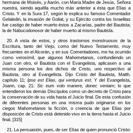
hermana de Moisés, y Aarón, con María Madre de Jesús, Señora
nuestra, siendo aquélla mucho más anterior a ésta que Elías a
Cristo. Y en la Sura 17, según le explica su famoso Comentador
Gelaledin, la invasión de Goliat, y su Ejército contra los Israelitas
fue castigo de haber muerto éstos a Zacarías, padre del Bautista;
la de Nabucodonosor de haber muerto al mismo Bautista.
20. A vista de estos, y otros trastornos monstruosos de la
Escritura, tanto del Viejo, como del Nuevo Testamento, muy
frecuentes en el Alcorán, y en sus Comentadores, me ha ocurrido
como verosímil, que algunos Mahometanos, confundiendo un
Juan con otro, el Bautista con el Evangelista, aplicasen a una
misma persona los dos dichos de Cristo, uno respectivo al
Bautista, otro al Evangelista. Dijo Cristo del Bautista, Matth.
capítulo 11;
Ipse est Elias, qui venturus est
. Y del Evangelista,
Joann, cap. 21:
Sic eum volo manere, donec veniam
; lo que
entendieron los demás Discípulos como un decreto de Cristo para
la conservación de su vida hasta el Juicio final. De esta confusión
de diferentes personas en una misma pudo originarse en los
ciegos Mahometanos la ficción, o creencia de que Elías por
disposición de Cristo está detenido vivo en la tierra hasta el Juicio
final. [315]
21. La persuasión, pues, de ser Elías de quien pronunció Cristo: