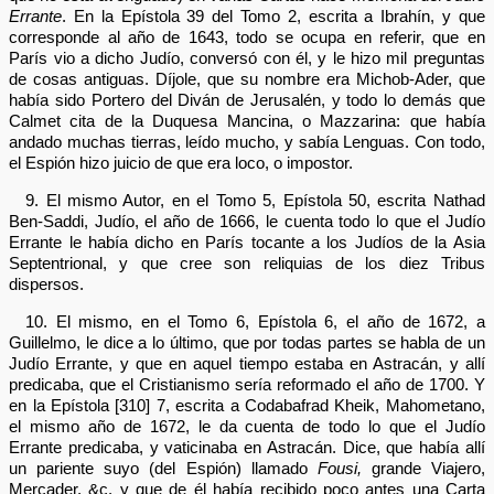
Errante
. En la Epístola 39 del Tomo 2, escrita a Ibrahín, y que
corresponde al año de 1643, todo se ocupa en referir, que en
París vio a dicho Judío, conversó con él, y le hizo mil preguntas
de cosas antiguas. Díjole, que su nombre era Michob-Ader, que
había sido Portero del Diván de Jerusalén, y todo lo demás que
Calmet cita de la Duquesa Mancina, o Mazzarina: que había
andado muchas tierras, leído mucho, y sabía Lenguas. Con todo,
el Espión hizo juicio de que era loco, o impostor.
9. El mismo Autor, en el Tomo 5, Epístola 50, escrita Nathad
Ben-Saddi, Judío, el año de 1666, le cuenta todo lo que el Judío
Errante le había dicho en París tocante a los Judíos de la Asia
Septentrional, y que cree son reliquias de los diez Tribus
dispersos.
10. El mismo, en el Tomo 6, Epístola 6, el año de 1672, a
Guillelmo, le dice a lo último, que por todas partes se habla de un
Judío Errante, y que en aquel tiempo estaba en Astracán, y allí
predicaba, que el Cristianismo sería reformado el año de 1700. Y
en la Epístola [310] 7, escrita a Codabafrad Kheik, Mahometano,
el mismo año de 1672, le da cuenta de todo lo que el Judío
Errante predicaba, y vaticinaba en Astracán. Dice, que había allí
un pariente suyo (del Espión) llamado
Fousi,
grande Viajero,
Mercader, &c. y que de él había recibido poco antes una Carta