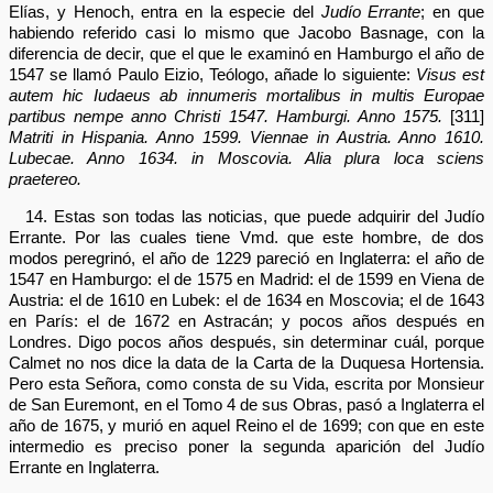
Elías, y Henoch, entra en la especie del
Judío Errante
; en que
habiendo referido casi lo mismo que Jacobo Basnage, con la
diferencia de decir, que el que le examinó en Hamburgo el año de
1547 se llamó Paulo Eizio, Teólogo, añade lo siguiente:
Visus est
autem hic Iudaeus ab innumeris mortalibus in multis Europae
partibus nempe anno Christi 1547. Hamburgi. Anno 1575.
[311]
Matriti in Hispania. Anno 1599. Viennae in Austria. Anno 1610.
Lubecae. Anno 1634. in Moscovia. Alia plura loca sciens
praetereo.
14. Estas son todas las noticias, que puede adquirir del Judío
Errante. Por las cuales tiene Vmd. que este hombre, de dos
modos peregrinó, el año de 1229 pareció en Inglaterra: el año de
1547 en Hamburgo: el de 1575 en Madrid: el de 1599 en Viena de
Austria: el de 1610 en Lubek: el de 1634 en Moscovia; el de 1643
en París: el de 1672 en Astracán; y pocos años después en
Londres. Digo pocos años después, sin determinar cuál, porque
Calmet no nos dice la data de la Carta de la Duquesa Hortensia.
Pero esta Señora, como consta de su Vida, escrita por Monsieur
de San Euremont, en el Tomo 4 de sus Obras, pasó a Inglaterra el
año de 1675, y murió en aquel Reino el de 1699; con que en este
intermedio es preciso poner la segunda aparición del Judío
Errante en Inglaterra.