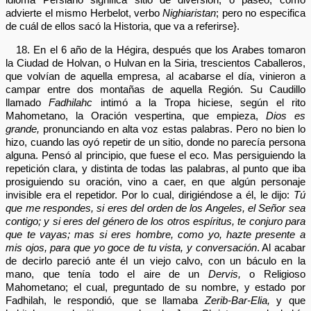
advierte el mismo Herbelot, verbo
Nighiaristan
; pero no especifica
de cuál de ellos sacó la Historia, que va a referirse}.
18. En el 6 año de la Hégira, después que los Arabes tomaron
la Ciudad de Holvan, o Hulvan en la Siria, trescientos Caballeros,
que volvían de aquella empresa, al acabarse el día, vinieron a
campar entre dos montañas de aquella Región. Su Caudillo
llamado
Fadhilahc
intimó a la Tropa hiciese, según el rito
Mahometano, la Oración vespertina, que empieza,
Dios es
grande,
pronunciando en alta voz estas palabras. Pero no bien lo
hizo, cuando las oyó repetir de un sitio, donde no parecía persona
alguna. Pensó al principio, que fuese el eco. Mas persiguiendo la
repetición clara, y distinta de todas las palabras, al punto que iba
prosiguiendo su oración, vino a caer, en que algún personaje
invisible era el repetidor. Por lo cual, dirigiéndose a él, le dijo:
Tú
que me respondes, si eres del orden de los Angeles, el Señor sea
contigo; y si eres del género de los otros espíritus, te conjuro para
que te vayas; mas si eres hombre, como yo, hazte presente a
mis ojos, para que yo goce de tu vista, y conversación
. Al acabar
de decirlo pareció ante él un viejo calvo, con un báculo en la
mano, que tenía todo el aire de un
Dervis,
o Religioso
Mahometano; el cual, preguntado de su nombre, y estado por
Fadhilah, le respondió, que se llamaba
Zerib-Bar-Elia,
y que