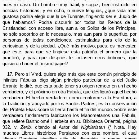
nuestro caso. Un hombre muy hábil, y sagaz, bien instruido en
noticias históricas, y en ocho, o nueve lenguas, ¿qué vida más
gustosa podría elegir que la de Tunante, fingiendo ser el Judío de
que hablamos? Podría discurrir por todos los Reinos de la
Cristiandad, con acceso libre, aun a los Solios de los Príncipes,
no sólo socorrido en lo necesario, mas aun para lo superfluo, por
personas de todas condiciones, estimuladas para ello de la
curiosidad, y de la piedad. ¿Qué más motivo, pues, es menester,
que este, para que se fingiese esta patraña el primero que la
practicó, y para que después le imitasen otros bribones, que
quisieron hacer el mismo papel?
17. Pero si Vmd. quiere algo más que este común principio de
infinitas Fábulas, digo algún principio particular de la del Judío
Errante, le diré, que esta pudo tener su origen remoto en un hecho
verdadero, y el próximo en otra Fábula, que desfiguró aquel hecho
verdadero. El hecho verdadero, como conforme a la Escritura, a
la Tradición, y apoyado por los Santos Padres, es la conservación
del Profeta Elías sobre la tierra hasta el fin del mundo. Sobre este
verdadero fundamento fabricaron los Mahometanos una Fábula,
que refiere Bartholomé Herbelot en su Biblioteca Oriental, página
932. v.
Zerib,
citando al Autor del
Nighiaristan
{* Nota. Hay
muchos Libros históricos Persianos con este nombre, el cual
idioma Persiano significa sitio de diversión, o paseo, como