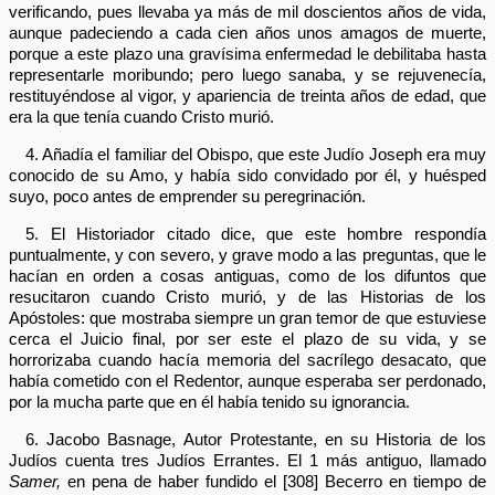
verificando, pues llevaba ya más de mil doscientos años de vida,
aunque padeciendo a cada cien años unos amagos de muerte,
porque a este plazo una gravísima enfermedad le debilitaba hasta
representarle moribundo; pero luego sanaba, y se rejuvenecía,
restituyéndose al vigor, y apariencia de treinta años de edad, que
era la que tenía cuando Cristo murió.
4. Añadía el familiar del Obispo, que este Judío Joseph era muy
conocido de su Amo, y había sido convidado por él, y huésped
suyo, poco antes de emprender su peregrinación.
5. El Historiador citado dice, que este hombre respondía
puntualmente, y con severo, y grave modo a las preguntas, que le
hacían en orden a cosas antiguas, como de los difuntos que
resucitaron cuando Cristo murió, y de las Historias de los
Apóstoles: que mostraba siempre un gran temor de que estuviese
cerca el Juicio final, por ser este el plazo de su vida, y se
horrorizaba cuando hacía memoria del sacrílego desacato, que
había cometido con el Redentor, aunque esperaba ser perdonado,
por la mucha parte que en él había tenido su ignorancia.
6. Jacobo Basnage, Autor Protestante, en su Historia de los
Judíos cuenta tres Judíos Errantes. El 1 más antiguo, llamado
Samer,
en pena de haber fundido el [308] Becerro en tiempo de