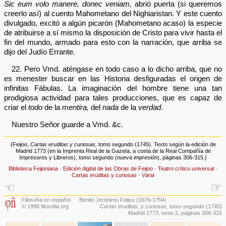
Sic eum volo manere, donec veniam,
abrió puerta (si queremos
creerlo así) al cuento Mahometano del Nighiaristan. Y este cuento
divulgado, excitó a algún picarón (Mahometano acaso) la especie
de atribuirse a sí mismo la disposición de Cristo para vivir hasta el
fin del mundo, armado para esto con la narración, que arriba se
dijo del Judío Errante.
22. Pero Vmd. aténgase en todo caso a lo dicho arriba, que no
es menester buscar en las Historia desfiguradas el origen de
infinitas Fábulas. La imaginación del hombre tiene una tan
prodigiosa actividad para tales producciones, que es capaz de
criar el
todo
de la
mentira,
del
nada
de la
verdad
.
Nuestro Señor guarde a Vmd. &c.
{Feijoo,
Cartas eruditas y curiosas,
tomo segundo (1745). Texto según la edición de
Madrid 1773 (en la Imprenta Real de la Gazeta, a costa de la Real Compañía de
Impresores y Libreros), tomo segundo (
nueva impresión
), páginas 306-315.}
Biblioteca Feijoniana
·
Edición digital de las Obras de Feijoo
·
Teatro crítico universal
·
Cartas eruditas y curiosas
·
Varia
☜
☞
Filosofía en español
Benito Jerónimo Feijoo (1676-1764)
© 1998 filosofia.org
Cartas eruditas, y curiosas,
tomo segundo (1745)
Madrid 1773, tomo 2, páginas 306-315