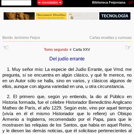
Benito Jerónimo Feijoo
Cartas eruditas y curiosas
☜
☞
Tomo segundo
❦
Carta XXV
Del judío errante
1. Muy señor mío: La especie del Judío Errante, que Vmd. me
pregunta, si se encuentra en algún clásico, y qué fe merece, no
en un Autor sólo se halla, sino en varios, y clásicos algunos de
ellos, aunque con alguna variedad en una, u otra circunstancia.
2. El primero que, según yo entiendo, la dio al Público en
Historia formada, fue el célebre Historiador Benedictino Anglicano
Matheo de París, el año 1229. Según este, vino por aquel tiempo
(vivía en él el mismo Historiador que lo refiere) un Obispo
Armenio a Inglaterra, recomendado por el Papa, para que le
mostrasen las reliquias de los Santos, que había en aquel Reino,
y le diesen las demás noticias, que él solicitase pertenecientes al