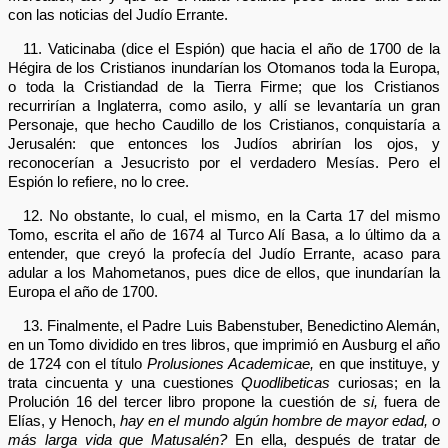
con las noticias del Judío Errante.
11. Vaticinaba (dice el Espión) que hacia el año de 1700 de la
Hégira de los Cristianos inundarían los Otomanos toda la Europa,
o toda la Cristiandad de la Tierra Firme; que los Cristianos
recurrirían a Inglaterra, como asilo, y allí se levantaría un gran
Personaje, que hecho Caudillo de los Cristianos, conquistaría a
Jerusalén: que entonces los Judíos abrirían los ojos, y
reconocerían a Jesucristo por el verdadero Mesías. Pero el
Espión lo refiere, no lo cree.
12. No obstante, lo cual, el mismo, en la Carta 17 del mismo
Tomo, escrita el año de 1674 al Turco Alí Basa, a lo último da a
entender, que creyó la profecía del Judío Errante, acaso para
adular a los Mahometanos, pues dice de ellos, que inundarían la
Europa el año de 1700.
13. Finalmente, el Padre Luis Babenstuber, Benedictino Alemán,
en un Tomo dividido en tres libros, que imprimió en Ausburg el año
de 1724 con el título
Prolusiones Academicae,
en que instituye, y
trata cincuenta y una cuestiones
Quodlibeticas
curiosas; en la
Prolución 16 del tercer libro propone la cuestión de
si,
fuera de
Elías, y Henoch,
hay en el mundo algún hombre de mayor edad, o
más larga vida que Matusalén?
En ella, después de tratar de