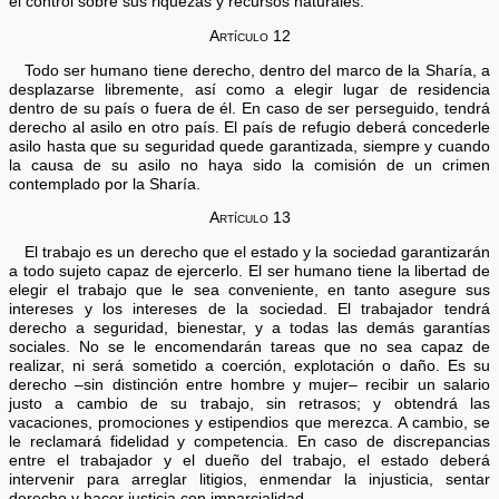
el control sobre sus riquezas y recursos naturales.
Artículo 12
Todo ser humano tiene derecho, dentro del marco de la Sharía, a
desplazarse libremente, así como a elegir lugar de residencia
dentro de su país o fuera de él. En caso de ser perseguido, tendrá
derecho al asilo en otro país. El país de refugio deberá concederle
asilo hasta que su seguridad quede garantizada, siempre y cuando
la causa de su asilo no haya sido la comisión de un crimen
contemplado por la Sharía.
Artículo 13
El trabajo es un derecho que el estado y la sociedad garantizarán
a todo sujeto capaz de ejercerlo. El ser humano tiene la libertad de
elegir el trabajo que le sea conveniente, en tanto asegure sus
intereses y los intereses de la sociedad. El trabajador tendrá
derecho a seguridad, bienestar, y a todas las demás garantías
sociales. No se le encomendarán tareas que no sea capaz de
realizar, ni será sometido a coerción, explotación o daño. Es su
derecho –sin distinción entre hombre y mujer– recibir un salario
justo a cambio de su trabajo, sin retrasos; y obtendrá las
vacaciones, promociones y estipendios que merezca. A cambio, se
le reclamará fidelidad y competencia. En caso de discrepancias
entre el trabajador y el dueño del trabajo, el estado deberá
intervenir para arreglar litigios, enmendar la injusticia, sentar
derecho y hacer justicia con imparcialidad.