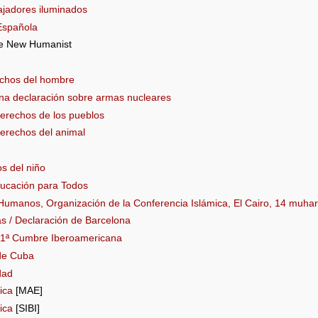
bajadores iluminados
 Española
e New Humanist
echos del hombre
Una declaración sobre armas nucleares
derechos de los pueblos
derechos del animal
s del niño
ducación para Todos
Humanos, Organización de la Conferencia Islámica, El Cairo, 14 muhar
s / Declaración de Barcelona
· 1ª Cumbre Iberoamericana
 de Cuba
dad
ica
[MAE]
ica
[SIBI]