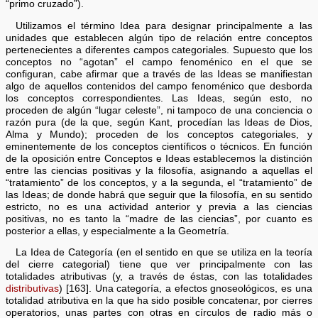
“primo cruzado”).
Utilizamos el término Idea para designar principalmente a las
unidades que establecen algún tipo de relación entre conceptos
pertenecientes a diferentes campos categoriales. Supuesto que los
conceptos no “agotan” el campo fenoménico en el que se
configuran, cabe afirmar que a través de las Ideas se manifiestan
algo de aquellos contenidos del campo fenoménico que desborda
los conceptos correspondientes. Las Ideas, según esto, no
proceden de algún “lugar celeste”, ni tampoco de una conciencia o
razón pura (de la que, según Kant, procedían las Ideas de Dios,
Alma y Mundo); proceden de los conceptos categoriales, y
eminentemente de los conceptos científicos o técnicos. En función
de la oposición entre Conceptos e Ideas establecemos la distinción
entre las ciencias positivas y la filosofía, asignando a aquellas el
“tratamiento” de los conceptos, y a la segunda, el “tratamiento” de
las Ideas; de donde habrá que seguir que la filosofía, en su sentido
estricto, no es una actividad anterior y previa a las ciencias
positivas, no es tanto la “madre de las ciencias”, por cuanto es
posterior a ellas, y especialmente a la Geometría.
La Idea de Categoría (en el sentido en que se utiliza en la teoría
del cierre categorial) tiene que ver principalmente con las
totalidades atributivas (y, a través de éstas, con las totalidades
distributivas
) [163]. Una categoría, a efectos gnoseológicos, es una
totalidad atributiva en la que ha sido posible concatenar, por cierres
operatorios, unas partes con otras en círculos de radio más o