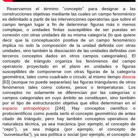
Reservamos el término “concepto” para designar a las
construcciones objetivas mediante las cuales un campo fenoménico
es delimitado a partir de las intervenciones operatorias que sobre el
campo tengan lugar a fin de determinar figuras más o menos
complejas, o unidades finitas susceptibles de ser puestas en
conexión con otras unidades de su misma categoría (lo que quiere
decir que la conceptuación positiva de un campo fenoménico
implica no solo la composición de la unidad definida con otras
unidades, sino también la disociación de las unidades definidas con
terceros conceptos dados en otros campos categoriales). El
concepto de triángulo organiza los fenómenos del campo
operatorio proyectado en el plano en unidades o figuras
susceptibles de componerse con otras figuras de la categoría
geométrica, tales como cuadrado o círculo; al mismo tiempo
disocia
[63] (aunque no puede separarlas) las figuras triangulares de otros
fenómenos tales como colores, pesos o temperaturas. Los
conceptos no solamente se diferencian por las categorías o
campos categoriales en cuyo ámbito se constituyen, sino también
por el tipo de estructuración objetiva que ellos determinan en el
espacio antropológico
[244]. Hay conceptos científico o
protocientíficos como pueda serlo el concepto geométrico de antes
citado de triángulo; pero hay también conceptos operativos de
naturaleza técnica, ya sea mecánica (por ejemplo, el concepto de
“cepo”), ya sea mágica (por ejemplo, el concepto de
“suovetaurilia”), ya sea política o social (por ejemplo, el concepto de