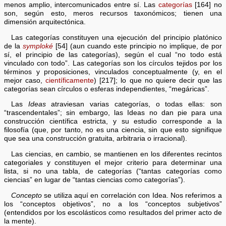
menos amplio, intercomunicados entre sí. Las
categorías
[164] no
son, según esto, meros recursos taxonómicos; tienen una
dimensión arquitectónica.
Las categorías constituyen una ejecución del principio platónico
de la
symploké
[54] (aun cuando este principio no implique, de por
sí, el principio de las categorías), según el cual “no todo está
vinculado con todo”. Las categorías son los círculos tejidos por los
términos y proposiciones, vinculados conceptualmente (y, en el
mejor caso,
científicamente
) [217]; lo que no quiere decir que las
categorías sean círculos o esferas independientes, “megáricas”.
Las
Ideas
atraviesan varias categorías, o todas ellas: son
“trascendentales”; sin embargo, las Ideas no dan pie para una
construcción científica estricta, y su estudio corresponde a la
filosofía (que, por tanto, no es una ciencia, sin que esto signifique
que sea una construcción gratuita, arbitraria o irracional).
Las ciencias, en cambio, se mantienen en los diferentes recintos
categoriales y constituyen el mejor criterio para determinar una
lista, si no una tabla, de categorías (“tantas categorías como
ciencias” en lugar de “tantas ciencias como categorías”).
Concepto
se utiliza aquí en correlación con Idea. Nos referimos a
los “conceptos objetivos”, no a los “conceptos subjetivos”
(entendidos por los escolásticos como resultados del primer acto de
la mente).