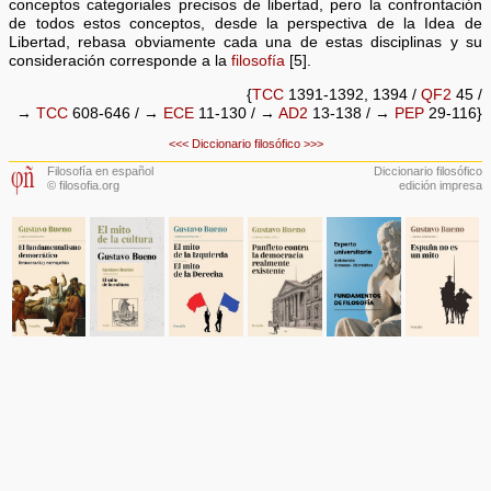
conceptos categoriales precisos de libertad, pero la confrontación
de todos estos conceptos, desde la perspectiva de la Idea de
Libertad, rebasa obviamente cada una de estas disciplinas y su
consideración corresponde a la
filosofía
[5].
{
TCC
1391-1392, 1394 /
QF2
45 /
→
TCC
608-646 / →
ECE
11-130 / →
AD2
13-138 / →
PEP
29-116}
<<<
Diccionario filosófico
>>>
Filosofía en español
Diccionario filosófico
© filosofia.org
edición impresa