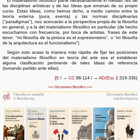
El
materialismo filosófico
parte necesariamente
in medias res
de
las disciplinas artísticas y de las Ideas que emanan de su propio
curso. Estas Ideas, como hemos dicho, a medio camino entre la
teoría externa (pura, exenta) y las normas disciplinarias
(“paradigmas”), nos acercarán a la perspectiva propia de la filosofía
en general, y a la del
materialismo filosófico
en particular (de hecho
escuchamos con frecuencia, por boca de artistas, frases de este
tenor: “mi filosofía de la pintura es el expresionismo”, o “mi filosofía
de la arquitectura es el funcionalismo”).
Según esto acaso la manera más rápida de fijar las posiciones
del
materialismo filosófico
en teoría del arte sea el establecer
alguna clasificación pertinente de tales Ideas de referencia
(tomando partido ante ellas).
{
E
/ →
CC
88-114 / →
AD2Esc
1:319-335}
<<<
Diccionario filosófico
>>>
Filosofía en español
Diccionario filosófico
© filosofia.org
edición impresa