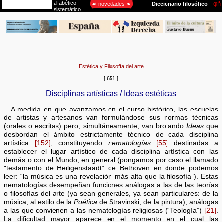
Estética y Filosofía del arte
[ 651 ]
Disciplinas artísticas / Ideas estéticas
A medida en que avanzamos en el curso histórico, las escuelas
de artistas y artesanos van formulándose sus normas técnicas
(orales o escritas) pero, simultáneamente, van brotando
Ideas
que
desbordan el ámbito estrictamente técnico de cada disciplina
artística
[152]
, constituyendo
nematologías
[55]
destinadas a
establecer el lugar artístico de cada disciplina artística con las
demás o con el Mundo, en general (pongamos por caso el llamado
“testamento de Heiligenstaadt” de Bethoven en donde podemos
leer: “la música es una revelación más alta que la filosofía”). Estas
nematologías desempeñan funciones análogas a las de las teorías
o filosofías del arte (ya sean generales, ya sean particulares: de la
música, al estilo de la
Poética
de Stravinski, de la pintura); análogas
a las que convienen a las nematologías religiosas (“Teología”)
[21]
.
La dificultad mayor aparece en el momento en el cual las