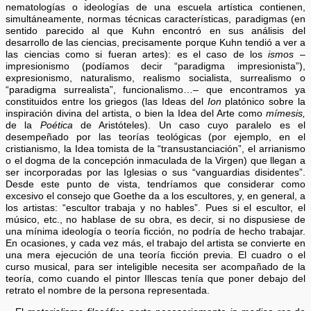
nematologías o ideologías de una escuela artística contienen,
simultáneamente, normas técnicas características, paradigmas (en
sentido parecido al que Kuhn encontró en sus análisis del
desarrollo de las ciencias, precisamente porque Kuhn tendió a ver a
las ciencias como si fueran artes): es el caso de los
ismos
–
impresionismo (podíamos decir “paradigma impresionista”),
expresionismo, naturalismo, realismo socialista, surrealismo o
“paradigma surrealista”, funcionalismo…– que encontramos ya
constituidos entre los griegos (las Ideas del
Ion
platónico sobre la
inspiración divina del artista, o bien la Idea del Arte como
mímesis,
de la
Poética
de Aristóteles). Un caso cuyo paralelo es el
desempeñado por las teorías teológicas (por ejemplo, en el
cristianismo, la Idea tomista de la “transustanciación”, el arrianismo
o el dogma de la concepción inmaculada de la Virgen) que llegan a
ser incorporadas por las Iglesias o sus “vanguardias disidentes”.
Desde este punto de vista, tendríamos que considerar como
excesivo el consejo que Goethe da a los escultores, y, en general, a
los artistas: “escultor trabaja y no hables”. Pues si el escultor, el
músico, etc., no hablase de su obra, es decir, si no dispusiese de
una mínima ideología o teoría ficción, no podría de hecho trabajar.
En ocasiones, y cada vez más, el trabajo del artista se convierte en
una mera ejecución de una teoría ficción previa. El cuadro o el
curso musical, para ser inteligible necesita ser acompañado de la
teoría, como cuando el pintor Illescas tenía que poner debajo del
retrato el nombre de la persona representada.