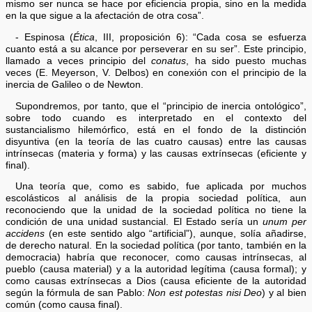
mismo ser nunca se hace por eficiencia propia, sino en la medida
en la que sigue a la afectación de otra cosa”.
- Espinosa (
Ética
, III, proposición 6): “Cada cosa se esfuerza
cuanto está a su alcance por perseverar en su ser”. Este principio,
llamado a veces principio del
conatus
, ha sido puesto muchas
veces (E. Meyerson, V. Delbos) en conexión con el principio de la
inercia de Galileo o de Newton.
Supondremos, por tanto, que el “principio de inercia ontológico”,
sobre todo cuando es interpretado en el contexto del
sustancialismo hilemórfico, está en el fondo de la distinción
disyuntiva (en la teoría de las cuatro causas) entre las causas
intrínsecas (materia y forma) y las causas extrínsecas (eficiente y
final).
Una teoría que, como es sabido, fue aplicada por muchos
escolásticos al análisis de la propia sociedad política, aun
reconociendo que la unidad de la sociedad política no tiene la
condición de una unidad sustancial. El Estado sería un
unum per
accidens
(en este sentido algo “artificial”), aunque, solía añadirse,
de derecho natural. En la sociedad política (por tanto, también en la
democracia) habría que reconocer, como causas intrínsecas, al
pueblo (causa material) y a la autoridad legítima (causa formal); y
como causas extrínsecas a Dios (causa eficiente de la autoridad
según la fórmula de san Pablo:
Non est potestas nisi Deo
) y al bien
común (como causa final).