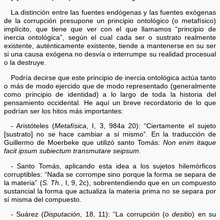
La distinción entre las fuentes endógenas y las fuentes exógenas
de la corrupción presupone un principio ontológico (o metafísico)
implícito, que tiene que ver con el que llamamos “principio de
inercia ontológica”, según el cual cada ser o sustrato realmente
existente, auténticamente existente, tiende a mantenerse en su ser
si una causa exógena no desvía o interrumpe su realidad procesual
o la destruye.
Podría decirse que este principio de inercia ontológica actúa tanto
o más de modo ejercido que de modo representado (generalmente
como principio de identidad) a lo largo de toda la historia del
pensamiento occidental. He aquí un breve recordatorio de lo que
podrían ser los hitos más importantes:
- Aristóteles (
Metafísica
, I, 3, 984a 20): “Ciertamente el sujeto
[sustrato] no se hace cambiar a sí mismo”. En la traducción de
Guillermo de Moerbeke que utilizó santo Tomás:
Non enim itaque
facit ipsum subiectum transmutare seipsum
.
- Santo Tomás, aplicando esta idea a los sujetos hilemórficos
corruptibles: “Nada se corrompe sino porque la forma se separa de
la materia” (
S. Th.
, I, 9, 2c), sobrentendiendo que en un compuesto
sustancial la forma que actualiza la materia prima no se separa por
sí misma del compuesto.
- Suárez (
Disputación
, 18, 11): “La corrupción (o
desitio
) en su