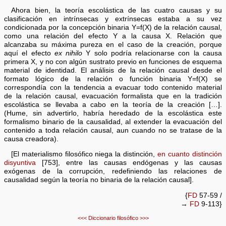
Ahora bien, la teoría escolástica de las cuatro causas y su
clasificación en intrínsecas y extrínsecas estaba a su vez
condicionada por la concepción binaria Y=f(X) de la relación causal,
como una relación del efecto Y a la causa X. Relación que
alcanzaba su máxima pureza en el caso de la creación, porque
aquí el efecto
ex nihilo
Y solo podría relacionarse con la causa
primera X, y no con algún sustrato previo en funciones de esquema
material de identidad. El análisis de la relación causal desde el
formato lógico de la relación o función binaria Y=f(X) se
correspondía con la tendencia a evacuar todo contenido material
de la relación causal, evacuación formalista que en la tradición
escolástica se llevaba a cabo en la teoría de la creación […].
(Hume, sin advertirlo, habría heredado de la escolástica este
formalismo binario de la causalidad, al extender la evacuación del
contenido a toda relación causal, aun cuando no se tratase de la
causa creadora).
[El materialismo filosófico niega la distinción,
en cuanto distinción
disyuntiva
[753], entre las causas endógenas y las causas
exógenas de la corrupción, redefiniendo las relaciones de
causalidad según la teoría no binaria de la relación causal].
{
FD
57-59 /
→
FD
9-113}
<<<
Diccionario filosófico
>>>