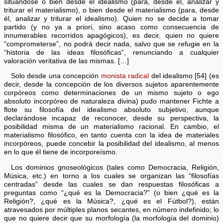
situándose o bien desde el idealismo (para, desde él, analizar y
triturar el materialismo), o bien desde el materialismo (para, desde
él, analizar y triturar el idealismo). Quien no se decide a tomar
partido (y no ya a priori, sino acaso como consecuencia de
innumerables recorridos apagógicos), es decir, quien no quiere
“comprometerse”, no podrá decir nada, salvo que se refugie en la
“historia de las ideas filosóficas”, renunciando a cualquier
valoración veritativa de las mismas. […]
Solo desde una concepción
monista radical
del idealismo [54] (es
decir, desde la concepción de los diversos sujetos aparentemente
corpóreos como determinaciones de un mismo sujeto o ego
absoluto incorpóreo de naturaleza divina) pudo mantener Fichte a
flote su filosofía del idealismo absoluto subjetivo, aunque
declarándose incapaz de reconocer, desde su perspectiva, la
posibilidad misma de un materialismo racional. En cambio, el
materialismo filosófico, en tanto cuenta con la idea de materiales
incorpóreos, puede concebir la posibilidad del idealismo, al menos
en lo que él tiene de incorporeísmo.
Los dominios gnoseológicos (tales como Democracia, Religión,
Música, etc.) en torno a los cuales se organizan las “filosofías
centradas” desde las cuales se dan respuestas filosóficas a
preguntas como “¿qué es la Democracia?” (o bien ¿qué es la
Religión?, ¿qué es la Música?, ¿qué es el Fútbol?), están
atravesados por múltiples planos secantes, en número indefinido; lo
que no quiere decir que su morfología (la morfología del dominio)