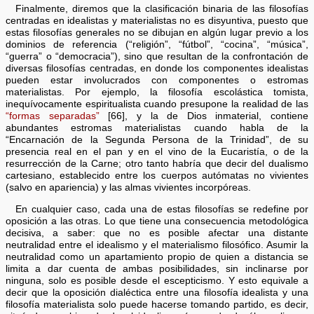
Finalmente, diremos que la clasificación binaria de las filosofías
centradas en idealistas y materialistas no es disyuntiva, puesto que
estas filosofías generales no se dibujan en algún lugar previo a los
dominios de referencia (“religión”, “fútbol”, “cocina”, “música”,
“guerra” o “democracia”), sino que resultan de la confrontación de
diversas filosofías centradas, en donde los componentes idealistas
pueden estar involucrados con componentes o estromas
materialistas. Por ejemplo, la filosofía escolástica tomista,
inequívocamente espiritualista cuando presupone la realidad de las
“formas separadas”
[66], y la de Dios inmaterial, contiene
abundantes estromas materialistas cuando habla de la
“Encarnación de la Segunda Persona de la Trinidad”, de su
presencia real en el pan y en el vino de la Eucaristía, o de la
resurrección de la Carne; otro tanto habría que decir del dualismo
cartesiano, establecido entre los cuerpos autómatas no vivientes
(salvo en apariencia) y las almas vivientes incorpóreas.
En cualquier caso, cada una de estas filosofías se redefine por
oposición a las otras. Lo que tiene una consecuencia metodológica
decisiva, a saber: que no es posible afectar una distante
neutralidad entre el idealismo y el materialismo filosófico. Asumir la
neutralidad como un apartamiento propio de quien a distancia se
limita a dar cuenta de ambas posibilidades, sin inclinarse por
ninguna, solo es posible desde el escepticismo. Y esto equivale a
decir que la oposición dialéctica entre una filosofía idealista y una
filosofía materialista solo puede hacerse tomando partido, es decir,