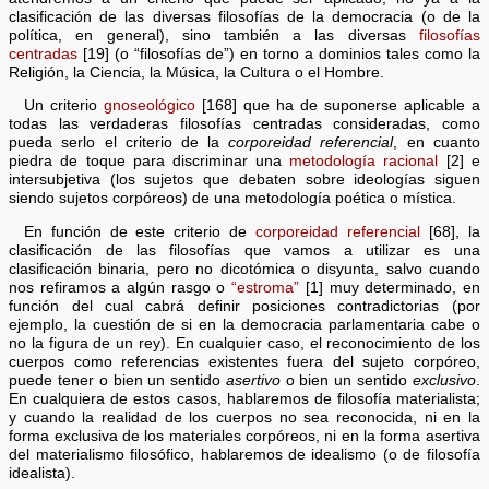
clasificación de las diversas filosofías de la democracia (o de la
política, en general), sino también a las diversas
filosofías
centradas
[19] (o “filosofías de”) en torno a dominios tales como la
Religión, la Ciencia, la Música, la Cultura o el Hombre.
Un criterio
gnoseológico
[168] que ha de suponerse aplicable a
todas las verdaderas filosofías centradas consideradas, como
pueda serlo el criterio de la
corporeidad referencial
, en cuanto
piedra de toque para discriminar una
metodología racional
[2] e
intersubjetiva (los sujetos que debaten sobre ideologías siguen
siendo sujetos corpóreos) de una metodología poética o mística.
En función de este criterio de
corporeidad referencial
[68], la
clasificación de las filosofías que vamos a utilizar es una
clasificación binaria, pero no dicotómica o disyunta, salvo cuando
nos refiramos a algún rasgo o
“estroma”
[1] muy determinado, en
función del cual cabrá definir posiciones contradictorias (por
ejemplo, la cuestión de si en la democracia parlamentaria cabe o
no la figura de un rey). En cualquier caso, el reconocimiento de los
cuerpos como referencias existentes fuera del sujeto corpóreo,
puede tener o bien un sentido
asertivo
o bien un sentido
exclusivo
.
En cualquiera de estos casos, hablaremos de filosofía materialista;
y cuando la realidad de los cuerpos no sea reconocida, ni en la
forma exclusiva de los materiales corpóreos, ni en la forma asertiva
del materialismo filosófico, hablaremos de idealismo (o de filosofía
idealista).