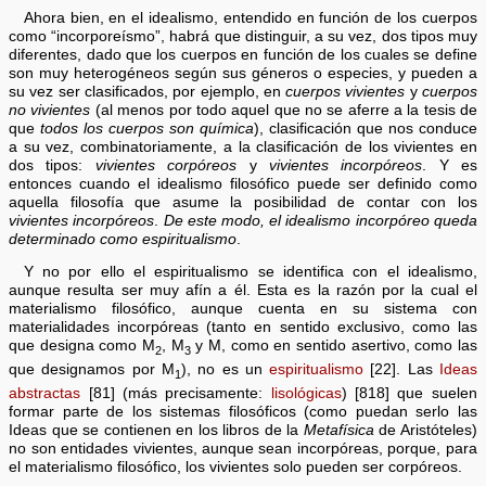
Ahora bien, en el idealismo, entendido en función de los cuerpos
como “incorporeísmo”, habrá que distinguir, a su vez, dos tipos muy
diferentes, dado que los cuerpos en función de los cuales se define
son muy heterogéneos según sus géneros o especies, y pueden a
su vez ser clasificados, por ejemplo, en
cuerpos vivientes
y
cuerpos
no vivientes
(al menos por todo aquel que no se aferre a la tesis de
que
todos los cuerpos son química
), clasificación que nos conduce
a su vez, combinatoriamente, a la clasificación de los vivientes en
dos tipos:
vivientes corpóreos
y
vivientes incorpóreos
. Y es
entonces cuando el idealismo filosófico puede ser definido como
aquella filosofía que asume la posibilidad de contar con los
vivientes incorpóreos
.
De este modo, el idealismo incorpóreo queda
determinado como espiritualismo
.
Y no por ello el espiritualismo se identifica con el idealismo,
aunque resulta ser muy afín a él. Esta es la razón por la cual el
materialismo filosófico, aunque cuenta en su sistema con
materialidades incorpóreas (tanto en sentido exclusivo, como las
que designa como M
, M
y M, como en sentido asertivo, como las
2
3
que designamos por M
), no es un
espiritualismo
[22]. Las
Ideas
1
abstractas
[81] (más precisamente:
lisológicas
) [818] que suelen
formar parte de los sistemas filosóficos (como puedan serlo las
Ideas que se contienen en los libros de la
Metafísica
de Aristóteles)
no son entidades vivientes, aunque sean incorpóreas, porque, para
el materialismo filosófico, los vivientes solo pueden ser corpóreos.