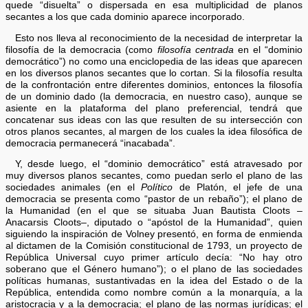
quede “disuelta” o dispersada en esa multiplicidad de planos
secantes a los que cada dominio aparece incorporado.
Esto nos lleva al reconocimiento de la necesidad de interpretar la
filosofía de la democracia (como
filosofía centrada
en el “dominio
democrático”) no como una enciclopedia de las ideas que aparecen
en los diversos planos secantes que lo cortan. Si la filosofía resulta
de la confrontación entre diferentes dominios, entonces la filosofía
de un dominio dado (la democracia, en nuestro caso), aunque se
asiente en la plataforma del plano preferencial, tendrá que
concatenar sus ideas con las que resulten de su intersección con
otros planos secantes, al margen de los cuales la idea filosófica de
democracia permanecerá “inacabada”.
Y, desde luego, el “dominio democrático” está atravesado por
muy diversos planos secantes, como puedan serlo el plano de las
sociedades animales (en el
Político
de Platón, el jefe de una
democracia se presenta como “pastor de un rebaño”); el plano de
la Humanidad (en el que se situaba Juan Bautista Cloots –
Anacarsis Cloots–, diputado o “apóstol de la Humanidad”, quien
siguiendo la inspiración de Volney presentó, en forma de enmienda
al dictamen de la Comisión constitucional de 1793, un proyecto de
República Universal cuyo primer artículo decía: “No hay otro
soberano que el Género humano”); o el plano de las sociedades
políticas humanas, sustantivadas en la idea del Estado o de la
República, entendida como nombre común a la monarquía, a la
aristocracia y a la democracia; el plano de las normas jurídicas; el