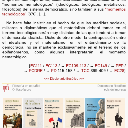
“momentos nematológicos” (ideológicos, teológicos, metafísicos,
filosóficos) del sistema democrático, sino también a sus
“momentos
tecnológicos”
[876]. […].
No hace falta insistir en el hecho de que las medidas sociales,
militares o diplomáticas que el materialista deberá tomar en el
terreno tecnológico serán muy distintas de las que tenderá a tomar
el demócrata idealista. Dicho de otro modo, la contraposición entre
el idealismo y el materialismo, en el entendimiento de la
democracia, no se mantiene exclusivamente en el terreno de los
epifenómenos, como algunos interpretarán, el momento
nematológico.
{
EC111
/
EC113
/ →
EC109-113
/ →
EC149
/ →
PEP
/
→
PCDRE
/ →
FD
115-158 / →
TCC
399-409 / →
EC28
}
<<<
Diccionario filosófico
>>>
Filosofía en español
Diccionario filosófico
© filosofia.org
edición impresa