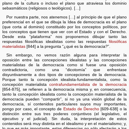
plano de la cultura o incluso el plano que atraviesa los dominio
sebasmáticos (religiosos o teológicos). […]
Por nuestra parte, nos atenemos […] al principio de que el plano
preferencial en el que se dibuja la Idea de democracia es el plano
(que corta al dominio) constituido por los conceptos políticos, por
los conceptos que tienen que ver con el Estado y con el Derecho.
Desde esta “plataforma” nos proponemos dibujar tanto las
respuestas filosóficas idealistas como las respuestas
filosóficas
materialistas
[844] a la pregunta “¿qué es la democracia?”.
Sin embargo, no vemos razón alguna para interpretar la
oposición entre las concepciones idealistas y las concepciones
materialistas de la democracia como si fuese una oposición
contradictoria, como una “dicotomía” que enfrentase
disyuntivamente a dos tipos de concepciones de la democracia.
Porque tanto la concepción idealista-fundamentalista, como la
concepción materialista
contrafundamentalista de la democracia
[854-875], se refieren a la democracia misma y, en consecuencia,
tanto la concepción idealista como la concepción materialista de la
democracia pueden “compartir”, si no ya una visión global de la
democracia, sí contenidos particulares suyos muy importantes,
pongo por caso, el concepto de
Estado de Derecho
[609-638] o la
distinción entre sus tres poderes conjuntivos (el legislativo, el
ejecutivo y el judicial). Sin duda, la interpretación de estos
contenidos será muy distinta en el idealismo y en el materialismo; y,
lo que es más importante, estas diferencias no sólo afectarán a los