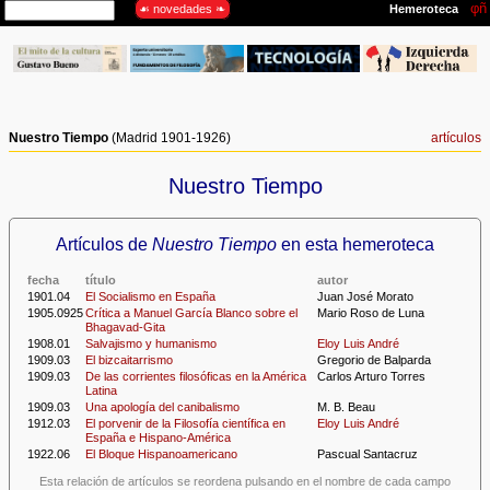
Nuestro Tiempo
(Madrid 1901-1926)
artículos
Nuestro Tiempo
Artículos de
Nuestro Tiempo
en esta hemeroteca
fecha
título
autor
1901.04
El Socialismo en España
Juan José Morato
1905.0925
Crítica a Manuel García Blanco sobre el
Mario Roso de Luna
Bhagavad-Gita
1908.01
Salvajismo y humanismo
Eloy Luis André
1909.03
El bizcaitarrismo
Gregorio de Balparda
1909.03
De las corrientes filosóficas en la América
Carlos Arturo Torres
Latina
1909.03
Una apología del canibalismo
M. B. Beau
1912.03
El porvenir de la Filosofía científica en
Eloy Luis André
España e Hispano-América
1922.06
El Bloque Hispanoamericano
Pascual Santacruz
Esta relación de artículos se reordena pulsando en el nombre de cada campo