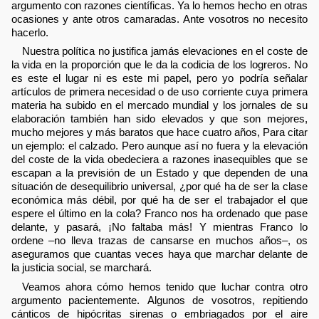
argumento con razones científicas. Ya lo hemos hecho en otras
ocasiones y ante otros camaradas. Ante vosotros no necesito
hacerlo.
Nuestra política no justifica jamás elevaciones en el coste de
la vida en la proporción que le da la codicia de los logreros. No
es este el lugar ni es este mi papel, pero yo podría señalar
artículos de primera necesidad o de uso corriente cuya primera
materia ha subido en el mercado mundial y los jornales de su
elaboración también han sido elevados y que son mejores,
mucho mejores y más baratos que hace cuatro años, Para citar
un ejemplo: el calzado. Pero aunque así no fuera y la elevación
del coste de la vida obedeciera a razones inasequibles que se
escapan a la previsión de un Estado y que dependen de una
situación de desequilibrio universal, ¿por qué ha de ser la clase
económica más débil, por qué ha de ser el trabajador el que
espere el último en la cola? Franco nos ha ordenado que pase
delante, y pasará, ¡No faltaba más! Y mientras Franco lo
ordene –no lleva trazas de cansarse en muchos años–, os
aseguramos que cuantas veces haya que marchar delante de
la justicia social, se marchará.
Veamos ahora cómo hemos tenido que luchar contra otro
argumento pacientemente. Algunos de vosotros, repitiendo
cánticos de hipócritas sirenas o embriagados por el aire