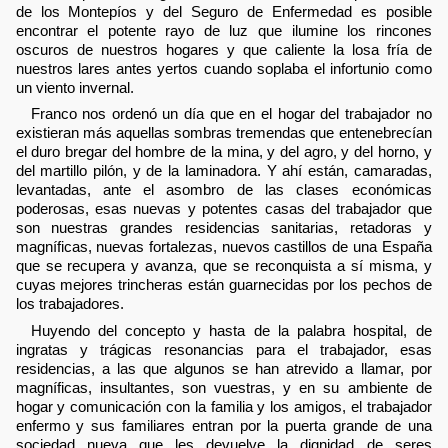
de los Montepíos y del Seguro de Enfermedad es posible
encontrar el potente rayo de luz que ilumine los rincones
oscuros de nuestros hogares y que caliente la losa fría de
nuestros lares antes yertos cuando soplaba el infortunio como
un viento invernal.
Franco nos ordenó un día que en el hogar del trabajador no
existieran más aquellas sombras tremendas que entenebrecían
el duro bregar del hombre de la mina, y del agro, y del horno, y
del martillo pilón, y de la laminadora. Y ahí están, camaradas,
levantadas, ante el asombro de las clases económicas
poderosas, esas nuevas y potentes casas del trabajador que
son nuestras grandes residencias sanitarias, retadoras y
magníficas, nuevas fortalezas, nuevos castillos de una España
que se recupera y avanza, que se reconquista a sí misma, y
cuyas mejores trincheras están guarnecidas por los pechos de
los trabajadores.
Huyendo del concepto y hasta de la palabra hospital, de
ingratas y trágicas resonancias para el trabajador, esas
residencias, a las que algunos se han atrevido a llamar, por
magníficas, insultantes, son vuestras, y en su ambiente de
hogar y comunicación con la familia y los amigos, el trabajador
enfermo y sus familiares entran por la puerta grande de una
sociedad nueva que les devuelve la dignidad de seres