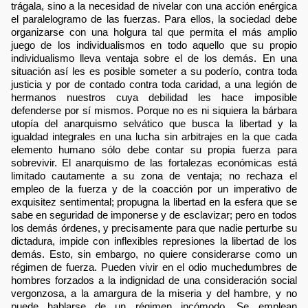
trágala, sino a la necesidad de nivelar con una acción enérgica
el paralelogramo de las fuerzas. Para ellos, la sociedad debe
organizarse con una holgura tal que permita el más amplio
juego de los individualismos en todo aquello que su propio
individualismo lleva ventaja sobre el de los demás. En una
situación así les es posible someter a su poderío, contra toda
justicia y por de contado contra toda caridad, a una legión de
hermanos nuestros cuya debilidad les hace imposible
defenderse por sí mismos. Porque no es ni siquiera la bárbara
utopía del anarquismo selvático que busca la libertad y la
igualdad integrales en una lucha sin arbitrajes en la que cada
elemento humano sólo debe contar su propia fuerza para
sobrevivir. El anarquismo de las fortalezas económicas está
limitado cautamente a su zona de ventaja; no rechaza el
empleo de la fuerza y de la coacción por un imperativo de
exquisitez sentimental; propugna la libertad en la esfera que se
sabe en seguridad de imponerse y de esclavizar; pero en todos
los demás órdenes, y precisamente para que nadie perturbe su
dictadura, impide con inflexibles represiones la libertad de los
demás. Esto, sin embargo, no quiere considerarse como un
régimen de fuerza. Pueden vivir en el odio muchedumbres de
hombres forzados a la indignidad de una consideración social
vergonzosa, a la amargura de la miseria y del hambre, y no
puede hablarse de un régimen incómodo. Se emplean