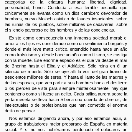
categorías de la criatura humana: libertad, dignidad,
personalidad, honor. Conducía a esa terrible pesadilla que
cínicamente se levanta como un dios carnicero devorador de
hombres, nuevo Moloch asiático de fauces insaciables, sobre
las ruinas de los pueblos, sobre millones de cadáveres, sobre
el silencio pavoroso de los hombres y de las conciencias.
Existe como consecuencia una inmensa soledad moral; el
amor a los hijos es considerado como un sentimiento burgués y
donde el más leve matiz crítico, entendido hasta hace un año
como trotskismo y desde hace un año como titismo, se castiga
con la muerte. Ese enorme espacio es el que va desde el mar
de Bhering hasta el Elba y el Adriático. Sólo reina en él un
silencio de muerte. Sólo se oye allí la voz del gran tirano de
trescientos millones de seres. Y hasta el llanto de las madres y
de las esposas, que ven partir a sus hombres hacia el destierro
o los pierden de vista para siempre misteriosamente, hay que
contenerlo como si fuese un delito. Cada pálida aurora sobre la
yerta meseta se lleva hacia Siberia una cuerda de obreros, de
intelectuales o de profesionales que han cometido el enorme
delito de pensar.
Nos estamos dirigiendo ahora, y por eso estamos aquí, al
grupo de trabajadores mejor preparado de España en materia
social. Y si no nos hubiéramos perdonado el colocaros un