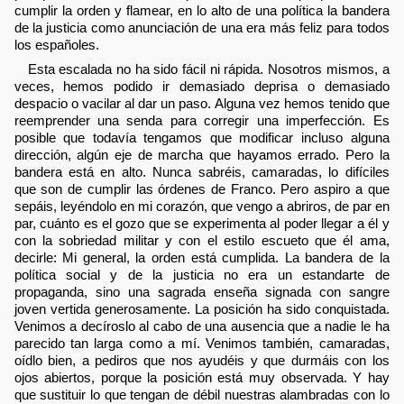
cumplir la orden y flamear, en lo alto de una política la bandera
de la justicia como anunciación de una era más feliz para todos
los españoles.
Esta escalada no ha sido fácil ni rápida. Nosotros mismos, a
veces, hemos podido ir demasiado deprisa o demasiado
despacio o vacilar al dar un paso. Alguna vez hemos tenido que
reemprender una senda para corregir una imperfección. Es
posible que todavía tengamos que modificar incluso alguna
dirección, algún eje de marcha que hayamos errado. Pero la
bandera está en alto. Nunca sabréis, camaradas, lo difíciles
que son de cumplir las órdenes de Franco. Pero aspiro a que
sepáis, leyéndolo en mi corazón, que vengo a abriros, de par en
par, cuánto es el gozo que se experimenta al poder llegar a él y
con la sobriedad militar y con el estilo escueto que él ama,
decirle: Mi general, la orden está cumplida. La bandera de la
política social y de la justicia no era un estandarte de
propaganda, sino una sagrada enseña signada con sangre
joven vertida generosamente. La posición ha sido conquistada.
Venimos a decíroslo al cabo de una ausencia que a nadie le ha
parecido tan larga como a mí. Venimos también, camaradas,
oídlo bien, a pediros que nos ayudéis y que durmáis con los
ojos abiertos, porque la posición está muy observada. Y hay
que sustituir lo que tengan de débil nuestras alambradas con lo