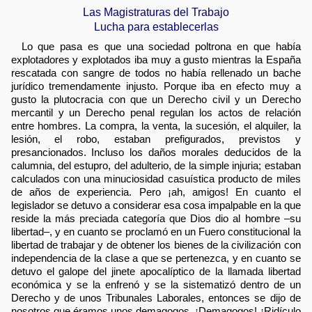
Las Magistraturas del Trabajo
Lucha para establecerlas
Lo que pasa es que una sociedad poltrona en que había
explotadores y explotados iba muy a gusto mientras la España
rescatada con sangre de todos no había rellenado un bache
jurídico tremendamente injusto. Porque iba en efecto muy a
gusto la plutocracia con que un Derecho civil y un Derecho
mercantil y un Derecho penal regulan los actos de relación
entre hombres. La compra, la venta, la sucesión, el alquiler, la
lesión, el robo, estaban prefigurados, previstos y
presancionados. Incluso los daños morales deducidos de la
calumnia, del estupro, del adulterio, de la simple injuria; estaban
calculados con una minuciosidad casuística producto de miles
de años de experiencia. Pero ¡ah, amigos! En cuanto el
legislador se detuvo a considerar esa cosa impalpable en la que
reside la más preciada categoría que Dios dio al hombre –su
libertad–, y en cuanto se proclamó en un Fuero constitucional la
libertad de trabajar y de obtener los bienes de la civilización con
independencia de la clase a que se pertenezca, y en cuanto se
detuvo el galope del jinete apocalíptico de la llamada libertad
económica y se la enfrenó y se la sistematizó dentro de un
Derecho y de unos Tribunales Laborales, entonces se dijo de
nosotros que éramos unos demagogos. ¡Demagogos! ¡Ridículo