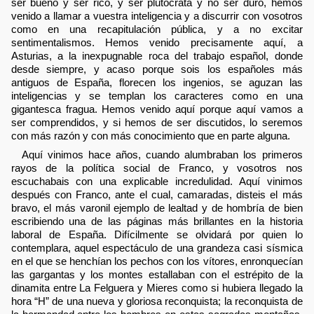
ser bueno y ser rico, y ser plutócrata y no ser duro, hemos
venido a llamar a vuestra inteligencia y a discurrir con vosotros
como en una recapitulación pública, y a no excitar
sentimentalismos. Hemos venido precisamente aquí, a
Asturias, a la inexpugnable roca del trabajo español, donde
desde siempre, y acaso porque sois los españoles más
antiguos de España, florecen los ingenios, se aguzan las
inteligencias y se templan los caracteres como en una
gigantesca fragua. Hemos venido aquí porque aquí vamos a
ser comprendidos, y si hemos de ser discutidos, lo seremos
con más razón y con más conocimiento que en parte alguna.
Aquí vinimos hace años, cuando alumbraban los primeros
rayos de la política social de Franco, y vosotros nos
escuchabais con una explicable incredulidad. Aquí vinimos
después con Franco, ante el cual, camaradas, disteis el más
bravo, el más varonil ejemplo de lealtad y de hombría de bien
escribiendo una de las páginas más brillantes en la historia
laboral de España. Difícilmente se olvidará por quien lo
contemplara, aquel espectáculo de una grandeza casi sísmica
en el que se henchían los pechos con los vítores, enronquecían
las gargantas y los montes estallaban con el estrépito de la
dinamita entre La Felguera y Mieres como si hubiera llegado la
hora “H” de una nueva y gloriosa reconquista; la reconquista de