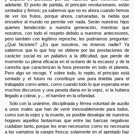
adelante. El punto de partida, el principio revolucionario, están
sentados y firmes; ya sabemos que no es ahora cuando hemos
de ver los frutos, porque ahora, camaradas, la niebla que
envuelve al mundo no permite ver nada. Serán nuestros hijos
quienes bendecirán a nuestra generación, mientras que
nosotros, con todo el respeto debido a nuestros antecesores,
pero también con legítimo reproche, les podríamos preguntar:
¿Qué hicisteis? ¿Es que nosotros, no éramos nadie? Ya
sabemos que lo que hoy se obtiene por las prestaciones de
carácter social es un paliativo a la dificultad, que pierde de
momento su plena eficacia en el océano de la escasez y de la
carestía que caracterizan la hora presente en todo el planeta.
Pero algo se recoge. Y sobre todo, lo repito, el principio está
sentado y el futuro no constituye una pura tiniebla para el
trabajador como antes, como cuando todo lo que esperaba eran
muchos discursos y una peseta diaria en la vejez, si la hubiera
llegado a cobrar, y… el hambre en la orfandad.
Sólo con la unánime, disciplinada y férrea voluntad de auxilio
a unos males que han de venir inexorablemente para todos,
como son la vejez y la muerte, es posible desalojar de nuestros
hogares aquellos fantasmas que entre las fuerzas negativas
cuidaban tanto, porque les eran necesarios como es necesaria
a los vampiros la sangre fresca; solamente en el apretado haz