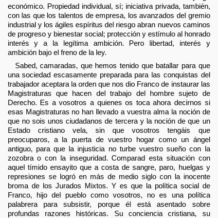
económico. Propiedad individual, sí; iniciativa privada, también,
con las que los talentos de empresa, los avanzados del gremio
industrial y los ágiles espíritus del riesgo abran nuevos caminos
de progreso y bienestar social; protección y estímulo al honrado
interés y a la legítima ambición. Pero libertad, interés y
ambición bajo el freno de la ley.
Sabed, camaradas, que hemos tenido que batallar para que
una sociedad escasamente preparada para las conquistas del
trabajador aceptara la orden que nos dio Franco de instaurar las
Magistraturas que hacen del trabajo del hombre sujeto de
Derecho. Es a vosotros a quienes os toca ahora decirnos si
esas Magistraturas no han llevado a vuestra alma la noción de
que no sois unos ciudadanos de tercera y la noción de que un
Estado cristiano vela, sin que vosotros tengáis que
preocuparos, a la puerta de vuestro hogar como un ángel
antiguo, para que la injusticia no turbe vuestro sueño con la
zozobra o con la inseguridad. Comparad esta situación con
aquel tímido ensayito que a costa de sangre, paro, huelgas y
represiones se logró en más de medio siglo con la inocente
broma de los Jurados Mixtos. Y es que la política social de
Franco, hijo del pueblo como vosotros, no es una política
palabrera para subsistir, porque él está asentado sobre
profundas razones históricas. Su conciencia cristiana, su