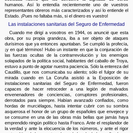
humanos. Así lo entendía recientemente uno de vuestros
representantes obreros más caracterizados y así lo entiende el
Estado. ¡Pues no faltaba más, si el dinero es vuestro!
Las instalaciones sanitarias del Seguro de Enfermedad
Cuando me dirigí a vosotros en 1944, os anuncié que esta
obra, por su propia grandeza, iba a ser objeto de ataques
durísimos que ya entonces apuntaban. Se cumplió la profecía,
¡y en qué términos! Hubo un instante en que la conjuración de
las fuerzas ocultas de la contrarrevolución y los enemigos
solapados de la política social, habitantes del caballo de Troya,
estuvo a punto de agotar nuestra paciencia. Sólo la entereza del
Caudillo, que nos comunicaba su aliento; sólo el fulgor de su
mirada cuando en La Coruña asistió a la Exposición de
instalaciones sanitarias del Seguro de Enfermedad, fueron
capaces de hacer retroceder a una legión de malvados
envenenadores de conciencias, corruptores profesionales,
derrotados para siempre. Habían avanzado confiados, como
hordas de murciélagos, hasta intentar cubrir con su sombra
asquerosa el honor de un grupo de españoles que envejece y
se consume en una de las obras más bellas que jamás haya
emprendido ningún político hasta Franco. Ante el resplandor de
la verdad y ante la elocuencia de los números, y ante el rigor