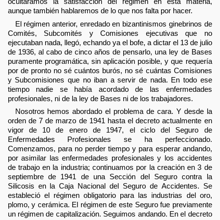
ocultáramos la satisfacción del régimen en esta materia,
aunque también hablaremos de lo que nos falta por hacer.
El régimen anterior, enredado en bizantinismos ginebrinos de
Comités, Subcomités y Comisiones ejecutivas que no
ejecutaban nada, llegó, echando ya el bofe, a dictar el 13 de julio
de 1936, al cabo de cinco años de pensarlo, una ley de Bases
puramente programática, sin aplicación posible, y que requería
por de pronto no sé cuántos burós, no sé cuántas Comisiones
y Subcomisiones que no iban a servir de nada. En todo ese
tiempo nadie se había acordado de las enfermedades
profesionales, ni de la ley de Bases ni de los trabajadores.
Nosotros hemos abordado el problema de cara. Y desde la
orden de 7 de marzo de 1941 hasta el decreto actualmente en
vigor de 10 de enero de 1947, el ciclo del Seguro de
Enfermedades Profesionales se ha perfeccionado.
Comenzamos, para no perder tiempo y para esperar andando,
por asimilar las enfermedades profesionales y los accidentes
de trabajo en la industria; continuamos por la creación en 3 de
septiembre de 1941 de una Sección del Seguro contra la
Silicosis en la Caja Nacional del Seguro de Accidentes. Se
estableció el régimen obligatorio para las industrias del oro,
plomo, y cerámica. El régimen de este Seguro fue previamente
un régimen de capitalización. Seguimos andando. En el decreto