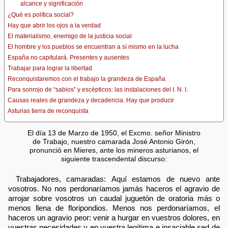
alcance y significación
¿Qué es política social?
Hay que abrir los ojos a la verdad
El materialismo, enemigo de la justicia social
El hombre y los pueblos se encuentran a sí mismo en la lucha
España no capitulará. Presentes y ausentes
Trabajar para lograr la libertad
Reconquistaremos con el trabajo la grandeza de España
Para sonrojo de “sabios” y escépticos: las instalaciones del I. N. I.
Causas reales de grandeza y decadencia. Hay que producir
Asturias tierra de reconquista
El día 13 de Marzo de 1950, el Excmo. señor Ministro
de Trabajo, nuestro camarada José Antonio Girón,
pronunció en Mieres, ante los mineros asturianos, el
siguiente trascendental discurso:
Trabajadores, camaradas: Aquí estamos de nuevo ante
vosotros. No nos perdonaríamos jamás haceros el agravio de
arrojar sobre vosotros un caudal juguetón de oratoria más o
menos llena de floripondios. Menos nos perdonaríamos, el
haceros un agravio peor: venir a hurgar en vuestros dolores, en
vuestras necesidades y en vuestra legítima e insaciable sed de