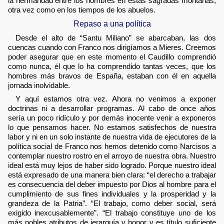
la hermandad entre los hombres en estas sagradas montañas,
otra vez como en los tiempos de los abuelos.
Repaso a una política
Desde el alto de “Santu Miliano” se abarcaban, las dos
cuencas cuando con Franco nos dirigíamos a Mieres. Creemos
poder asegurar que en este momento el Caudillo comprendió
como nunca, él que lo ha comprendido tantas veces, que los
hombres más bravos de España, estaban con él en aquella
jornada inolvidable.
Y aquí estamos otra vez. Ahora no venimos a exponer
doctrinas ni a desarrollar programas. Al cabo de once años
sería un poco ridículo y por demás inocente venir a exponeros
lo que pensamos hacer. No estamos satisfechos de nuestra
labor y ni en un solo instante de nuestra vida de ejecutores de la
política social de Franco nos hemos detenido como Narcisos a
contemplar nuestro rostro en el arroyo de nuestra obra. Nuestro
ideal está muy lejos de haber sido logrado. Porque nuestro ideal
está expresado de una manera bien clara: “el derecho a trabajar
es consecuencia del deber impuesto por Dios al hombre para el
cumplimiento de sus fines individuales y la prosperidad y la
grandeza de la Patria”. “El trabajo, como deber social, será
exigido inexcusablemente”. “El trabajo constituye uno de los
más nobles atributos de jerarquía y honor y es título suficiente