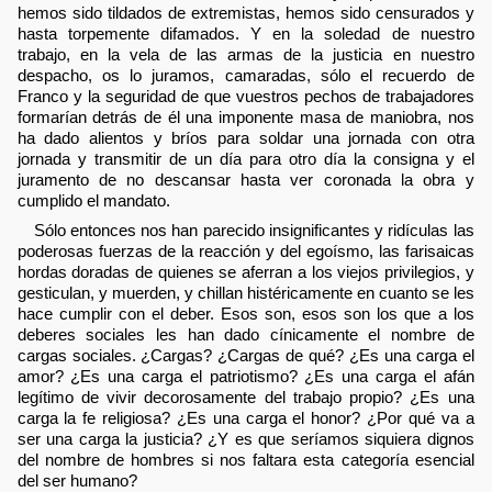
hemos sido tildados de extremistas, hemos sido censurados y
hasta torpemente difamados. Y en la soledad de nuestro
trabajo, en la vela de las armas de la justicia en nuestro
despacho, os lo juramos, camaradas, sólo el recuerdo de
Franco y la seguridad de que vuestros pechos de trabajadores
formarían detrás de él una imponente masa de maniobra, nos
ha dado alientos y bríos para soldar una jornada con otra
jornada y transmitir de un día para otro día la consigna y el
juramento de no descansar hasta ver coronada la obra y
cumplido el mandato.
Sólo entonces nos han parecido insignificantes y ridículas las
poderosas fuerzas de la reacción y del egoísmo, las farisaicas
hordas doradas de quienes se aferran a los viejos privilegios, y
gesticulan, y muerden, y chillan histéricamente en cuanto se les
hace cumplir con el deber. Esos son, esos son los que a los
deberes sociales les han dado cínicamente el nombre de
cargas sociales. ¿Cargas? ¿Cargas de qué? ¿Es una carga el
amor? ¿Es una carga el patriotismo? ¿Es una carga el afán
legítimo de vivir decorosamente del trabajo propio? ¿Es una
carga la fe religiosa? ¿Es una carga el honor? ¿Por qué va a
ser una carga la justicia? ¿Y es que seríamos siquiera dignos
del nombre de hombres si nos faltara esta categoría esencial
del ser humano?