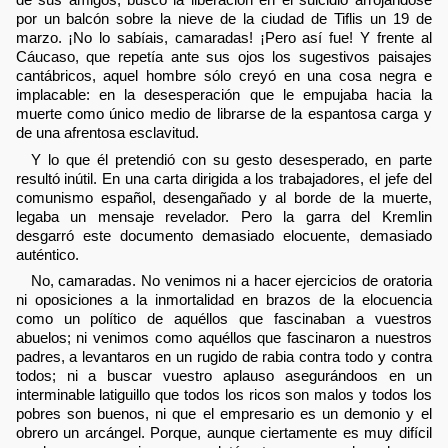
por un balcón sobre la nieve de la ciudad de Tiflis un 19 de
marzo. ¡No lo sabíais, camaradas! ¡Pero así fue! Y frente al
Cáucaso, que repetía ante sus ojos los sugestivos paisajes
cantábricos, aquel hombre sólo creyó en una cosa negra e
implacable: en la desesperación que le empujaba hacia la
muerte como único medio de librarse de la espantosa carga y
de una afrentosa esclavitud.
Y lo que él pretendió con su gesto desesperado, en parte
resultó inútil. En una carta dirigida a los trabajadores, el jefe del
comunismo español, desengañado y al borde de la muerte,
legaba un mensaje revelador. Pero la garra del Kremlin
desgarró este documento demasiado elocuente, demasiado
auténtico.
No, camaradas. No venimos ni a hacer ejercicios de oratoria
ni oposiciones a la inmortalidad en brazos de la elocuencia
como un político de aquéllos que fascinaban a vuestros
abuelos; ni venimos como aquéllos que fascinaron a nuestros
padres, a levantaros en un rugido de rabia contra todo y contra
todos; ni a buscar vuestro aplauso asegurándoos en un
interminable latiguillo que todos los ricos son malos y todos los
pobres son buenos, ni que el empresario es un demonio y el
obrero un arcángel. Porque, aunque ciertamente es muy difícil