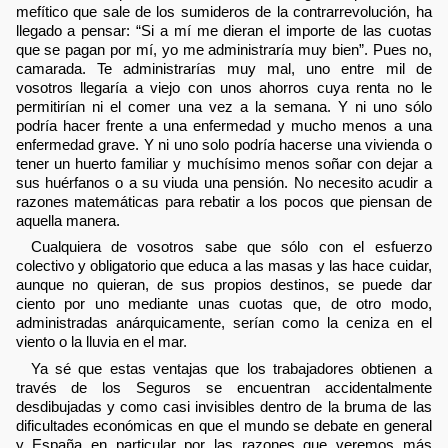
mefítico que sale de los sumideros de la contrarrevolución, ha
llegado a pensar: “Si a mí me dieran el importe de las cuotas
que se pagan por mí, yo me administraría muy bien”. Pues no,
camarada. Te administrarías muy mal, uno entre mil de
vosotros llegaría a viejo con unos ahorros cuya renta no le
permitirían ni el comer una vez a la semana. Y ni uno sólo
podría hacer frente a una enfermedad y mucho menos a una
enfermedad grave. Y ni uno solo podría hacerse una vivienda o
tener un huerto familiar y muchísimo menos soñar con dejar a
sus huérfanos o a su viuda una pensión. No necesito acudir a
razones matemáticas para rebatir a los pocos que piensan de
aquella manera.
Cualquiera de vosotros sabe que sólo con el esfuerzo
colectivo y obligatorio que educa a las masas y las hace cuidar,
aunque no quieran, de sus propios destinos, se puede dar
ciento por uno mediante unas cuotas que, de otro modo,
administradas anárquicamente, serían como la ceniza en el
viento o la lluvia en el mar.
Ya sé que estas ventajas que los trabajadores obtienen a
través de los Seguros se encuentran accidentalmente
desdibujadas y como casi invisibles dentro de la bruma de las
dificultades económicas en que el mundo se debate en general
y España en particular por las razones que veremos más