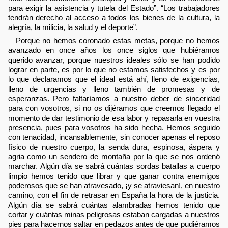
para exigir la asistencia y tutela del Estado”. “Los trabajadores
tendrán derecho al acceso a todos los bienes de la cultura, la
alegría, la milicia, la salud y el deporte”.
Porque no hemos coronado estas metas, porque no hemos
avanzado en once años los once siglos que hubiéramos
querido avanzar, porque nuestros ideales sólo se han podido
lograr en parte, es por lo que no estamos satisfechos y es por
lo que declaramos que el ideal está ahí, lleno de exigencias,
lleno de urgencias y lleno también de promesas y de
esperanzas. Pero faltaríamos a nuestro deber de sinceridad
para con vosotros, si no os dijéramos que creemos llegado el
momento de dar testimonio de esa labor y repasarla en vuestra
presencia, pues para vosotros ha sido hecha. Hemos seguido
con tenacidad, incansablemente, sin conocer apenas el reposo
físico de nuestro cuerpo, la senda dura, espinosa, áspera y
agria como un sendero de montaña por la que se nos ordenó
marchar. Algún día se sabrá cuántas sordas batallas a cuerpo
limpio hemos tenido que librar y que ganar contra enemigos
poderosos que se han atravesado, ¡y se atraviesan!, en nuestro
camino, con el fin de retrasar en España la hora de la justicia.
Algún día se sabrá cuántas alambradas hemos tenido que
cortar y cuántas minas peligrosas estaban cargadas a nuestros
pies para hacernos saltar en pedazos antes de que pudiéramos