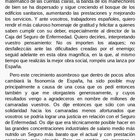
matemático de las cuentas claras, la banda de los malhechores
de bien se ha dispersado y sigue creciendo el bosque de los
edificios sanitarios, aumentando las prestaciones y mejorando
los servicios. Y ante vosotros, trabajadores españoles, quiero
rendir el más caluroso homenaje de gratitud y felicitar a quienes
saben cumplir con su deber, especialmente al director de la
Caja del Seguro de Enfermedad. Quiero decirles, interpretando
vuestro pensamiento: No os importen los ataques; no
desfallezcáis ante las dificultades creadas por el enemigo;
seguid adelante en esta obra magnífica, en la que, al mismo
tiempo que realizáis la mejor obra social, rompéis una lanza por
España.
Pero este crecimiento asombroso que dentro de pocos años
cambiará la fisonomía de España, ha sido posible muy
principalmente a causa de una cosa que os pedí entonces
también y que me otorgasteis generosamente, y cuyos
resultados vengo a agradeceros en nombre de millones de
camaradas vuestros. Os dije entonces que sólo con una
solidaridad hacia los camaradas menos afortunados que
vosotros se podría lograr una justicia en relación con el Seguro
de Enfermedad. Os dije que era técnicamente posible hacer en
las grandes concentraciones industriales de salario medio más
nutrido un Seguro más barato que el actual y con prestación