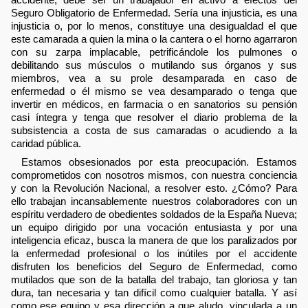
Seguro Obligatorio de Enfermedad. Sería una injusticia, es una
injusticia o, por lo menos, constituye una desigualdad el que
este camarada a quien la mina o la cantera o el horno agarraron
con su zarpa implacable, petrificándole los pulmones o
debilitando sus músculos o mutilando sus órganos y sus
miembros, vea a su prole desamparada en caso de
enfermedad o él mismo se vea desamparado o tenga que
invertir en médicos, en farmacia o en sanatorios su pensión
casi íntegra y tenga que resolver el diario problema de la
subsistencia a costa de sus camaradas o acudiendo a la
caridad pública.
Estamos obsesionados por esta preocupación. Estamos
comprometidos con nosotros mismos, con nuestra conciencia
y con la Revolución Nacional, a resolver esto. ¿Cómo? Para
ello trabajan incansablemente nuestros colaboradores con un
espíritu verdadero de obedientes soldados de la España Nueva;
un equipo dirigido por una vocación entusiasta y por una
inteligencia eficaz, busca la manera de que los paralizados por
la enfermedad profesional o los inútiles por el accidente
disfruten los beneficios del Seguro de Enfermedad, como
mutilados que son de la batalla del trabajo, tan gloriosa y tan
dura, tan necesaria y tan difícil como cualquier batalla. Y así
como ese equipo y esa dirección a que aludo, vinculada a un