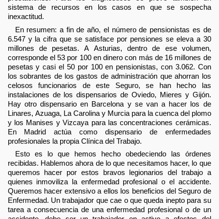
sistema de recursos en los casos en que se sospecha
inexactitud.
En resumen: a fin de año, el número de pensionistas es de
6.547 y la cifra que se satisface por pensiones se eleva a 30
millones de pesetas. A Asturias, dentro de ese volumen,
corresponde el 53 por 100 en dinero con más de 16 millones de
pesetas y casi el 50 por 100 en pensionistas, con 3.062. Con
los sobrantes de los gastos de administración que ahorran los
celosos funcionarios de este Seguro, se han hecho las
instalaciones de los dispensarios de Oviedo, Mieres y Gijón.
Hay otro dispensario en Barcelona y se van a hacer los de
Linares, Azuaga, La Carolina y Murcia para la cuenca del plomo
y los Manises y Vizcaya para las concentraciones cerámicas.
En Madrid actúa como dispensario de enfermedades
profesionales la propia Clínica del Trabajo.
Esto es lo que hemos hecho obedeciendo las órdenes
recibidas. Hablemos ahora de lo que necesitamos hacer, lo que
queremos hacer por estos bravos legionarios del trabajo a
quienes inmoviliza la enfermedad profesional o el accidente.
Queremos hacer extensivo a ellos los beneficios del Seguro de
Enfermedad. Un trabajador que cae o que queda inepto para su
tarea a consecuencia de una enfermedad profesional o de un
accidente, debe ser un trabajador en activo a efectos del