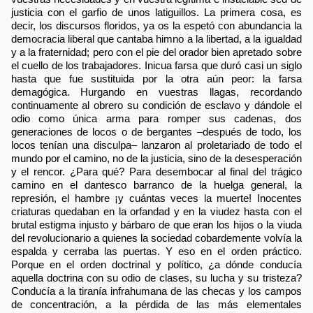
justicia con el garfio de unos latiguillos. La primera cosa, es
decir, los discursos floridos, ya os la espetó con abundancia la
democracia liberal que cantaba himno a la libertad, a la igualdad
y a la fraternidad; pero con el pie del orador bien apretado sobre
el cuello de los trabajadores. Inicua farsa que duró casi un siglo
hasta que fue sustituida por la otra aún peor: la farsa
demagógica. Hurgando en vuestras llagas, recordando
continuamente al obrero su condición de esclavo y dándole el
odio como única arma para romper sus cadenas, dos
generaciones de locos o de bergantes –después de todo, los
locos tenían una disculpa– lanzaron al proletariado de todo el
mundo por el camino, no de la justicia, sino de la desesperación
y el rencor. ¿Para qué? Para desembocar al final del trágico
camino en el dantesco barranco de la huelga general, la
represión, el hambre ¡y cuántas veces la muerte! Inocentes
criaturas quedaban en la orfandad y en la viudez hasta con el
brutal estigma injusto y bárbaro de que eran los hijos o la viuda
del revolucionario a quienes la sociedad cobardemente volvía la
espalda y cerraba las puertas. Y eso en el orden práctico.
Porque en el orden doctrinal y político, ¿a dónde conducía
aquella doctrina con su odio de clases, su lucha y su tristeza?
Conducía a la tiranía infrahumana de las checas y los campos
de concentración, a la pérdida de las más elementales