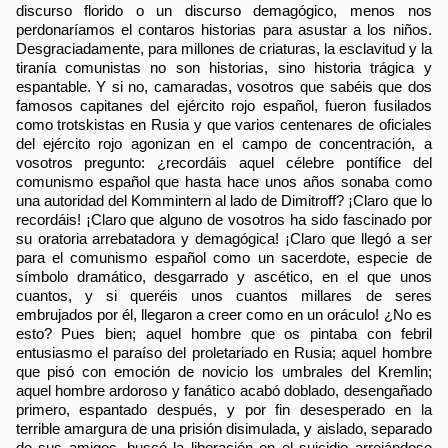
discurso florido o un discurso demagógico, menos nos
perdonaríamos el contaros historias para asustar a los niños.
Desgraciadamente, para millones de criaturas, la esclavitud y la
tiranía comunistas no son historias, sino historia trágica y
espantable. Y si no, camaradas, vosotros que sabéis que dos
famosos capitanes del ejército rojo español, fueron fusilados
como trotskistas en Rusia y que varios centenares de oficiales
del ejército rojo agonizan en el campo de concentración, a
vosotros pregunto: ¿recordáis aquel célebre pontífice del
comunismo español que hasta hace unos años sonaba como
una autoridad del Kommintern al lado de Dimitroff? ¡Claro que lo
recordáis! ¡Claro que alguno de vosotros ha sido fascinado por
su oratoria arrebatadora y demagógica! ¡Claro que llegó a ser
para el comunismo español como un sacerdote, especie de
símbolo dramático, desgarrado y ascético, en el que unos
cuantos, y si queréis unos cuantos millares de seres
embrujados por él, llegaron a creer como en un oráculo! ¿No es
esto? Pues bien; aquel hombre que os pintaba con febril
entusiasmo el paraíso del proletariado en Rusia; aquel hombre
que pisó con emoción de novicio los umbrales del Kremlin;
aquel hombre ardoroso y fanático acabó doblado, desengañado
primero, espantado después, y por fin desesperado en la
terrible amargura de una prisión disimulada, y aislado, separado
de sus amigos, buscó la liberación en el suicidio arrojándose