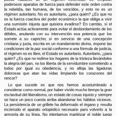
poderosos aparatos de fuerza para defender este orden contra
la rebeldía, tan humana, de los vencidos, y esto no es un
régimen autoritario. No es autoritario, ¿para quién? ¿Es que no
es la fuerza coactiva del poder económico la que obliga a vivir
una sumisión injusta que quisiera evadirse? En cambio, si el
Estado actúa activamente para evitar el desbordamiento de los
débiles, anulando con su intervención esa potencia que los
somete a su capricho; si en servicio de una concepción
cristiana y justa, escrita en un mandamiento divino, impone las
condiciones de la paz social conforme a una fórmula de justicia,
el régimen no es libre, el Estado es autoritario. Autoritario, ¿para
quién? ¿Es que no redime los hogares de la tristeza llevándoles
la alegría del pan, no los liberta de la servidumbre sometiendo a
todos por igual su obediencia, y no afloja las ligaduras
dolorosas que atan las vidas limpiando los corazones del
rencor?
Lo que sucede es que nos hemos acostumbrado a
considerar como normal, por haber vivido mucho tiempo la gran
esclavitud del liberalismo, un estado de cosas injusto y siempre
se hace un poco cuesta arriba abandonar los hábitos viciosos.
La persistencia de un grillete ha deformado el órgano y resulta
incómodo el aparato ortopédico necesario paro volverlo a la
armonía de su línea. No intentamos martirizar el noble juego