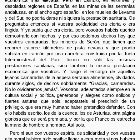
económica más elevada. Pero en cambio, en enormes y
desoladas regiones de España, en las minas de las serranías
andaluzas, en el ancho agro español, en los muelles de Levante
y del Sur, no podría darse ni siquiera la prestación sanitaria. Os
preguntaba entonces si vuestra solidaridad era cierta o era
fingida. Y ya sabía que era cierta, pero vosotros habéis querido
demostrarlo con hechos, y por eso podemos deciros hoy que
vuestros camaradas, los mineros de Serón, que tienen que
recorrer catorce kilómetros de pista nevada y que pronto
subirán en camión por una carretera construida por la Junta
Interministerial del Paro, tienen no sólo las mismas
prestaciones sanitarias, sino también la misma prestación
económica que vosotros. Y traigo el encargo de aquellos
lejanos camaradas de la áspera serranía almeriense, olvidados
durante siglos, de deciros sobriamente: “Gracias, camaradas.
No lo olvidaremos jamás”. Vosotros, adelantados siempre en la
cultura social y política, generosos y alegres como sólidos y
fuertes astures que sois, aceptasteis el prescindir de un
privilegio, que era muy humano haber pretendido defender. Con
ello habéis escrito, los de la cuenca, los de Asturias, otra página
gloriosa que os será premiada, y por la que Franco os estrecha
la mano de hombre a hombre. Así sois.
Pero ni aun con vuestro espíritu de solidaridad y con vuestra
alta moral hubiera sido posible llegar a esta meta si nos hubiera