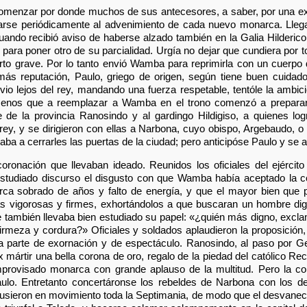
menzar por donde muchos de sus antecesores, a saber, por una exp
tarse periódicamente al advenimiento de cada nuevo monarca. Ll
uando recibió aviso de haberse alzado también en la Galia Hilderi
a para poner otro de su parcialidad. Urgía no dejar que cundiera por 
rto grave. Por lo tanto envió Wamba para reprimirla con un cuerpo
s reputación, Paulo, griego de origen, según tiene buen cuidado 
io lejos del rey, mandando una fuerza respetable, tentóle la ambic
menos que a reemplazar a Wamba en el trono comenzó a preparar
de la provincia Ranosindo y al gardingo Hildigiso, a quienes logr
rey, y se dirigieron con ellas a Narbona, cuyo obispo, Argebaudo, o
aba a cerrarles las puertas de la ciudad; pero anticipóse Paulo y se 
coronación que llevaban ideado. Reunidos los oficiales del ejército 
estudiado discurso el disgusto con que Wamba había aceptado la c
ca sobrado de años y falto de energía, y que el mayor bien que 
vigorosas y firmes, exhortándolos a que buscaran un hombre digno
 también llevaba bien estudiado su papel: «¿quién más digno, excla
firmeza y cordura?» Oficiales y soldados aplaudieron la proposició
a parte de exornación y de espectáculo. Ranosindo, al paso por Ge
 mártir una bella corona de oro, regalo de la piedad del católico Rec
mprovisado monarca con grande aplauso de la multitud. Pero la cor
aulo. Entretanto concertáronse los rebeldes de Narbona con los d
pusieron en movimiento toda la Septimania, de modo que el desvaneci