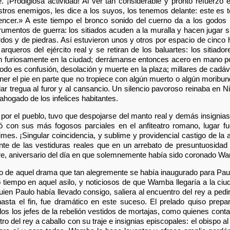
e. ¡Prodigiosa actividad! Al ver tan considerable y pronto refuerzo 
stros enemigos, les dice a los suyos, los tenemos delante: este es 
ncer.» A este tiempo el bronco sonido del cuerno da a los godos l
trumentos de guerra: los sitiados acuden a la muralla y hacen jugar 
ardos y de piedras. Así estuvieron unos y otros por espacio de cinco
arqueros del ejército real y se retiran de los baluartes: los sitiad
n furiosamente en la ciudad; derrámanse entonces acero en mano po
todo es confusión, desolación y muerte en la plaza; millares de cadá
r el pie en parte que no tropiece con algún muerto o algún moribun
ar tregua al furor y al cansancio. Un silencio pavoroso reinaba en 
ahogado de los infelices habitantes.
 por el pueblo, tuvo que despojarse del manto real y demás insignias
ó con sus más fogosos parciales en el anfiteatro romano, lugar f
imes. ¡Singular coincidencia, y sublime y providencial castigo de la a
e de las vestiduras reales que en un arrebato de presuntuosida
re, aniversario del día en que solemnemente había sido coronado Wa
co de aquel drama que tan alegremente se había inaugurado para Pau
empo en aquel asilo, y noticiosos de que Wamba llegaría a la ciud
ien Paulo había llevado consigo, saliera al encuentro del rey a pedi
 hasta el fin, fue dramático en este suceso. El prelado quiso pre
os los jefes de la rebelión vestidos de mortajas, como quienes cont
ntro del rey a caballo con su traje e insignias episcopales: el obispo 