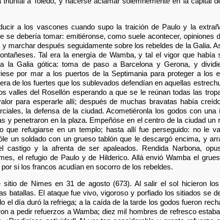
 triunfal a Toledo, y hacerse aclamar solemnemente en la capital d
ir a los vascones cuando supo la traición de Paulo y la extra
ue se debería tomar: emitiéronse, como suele acontecer, opiniones d
s y marchar después seguidamente sobre los rebeldes de la Galia. Así
ntañeses. Tal era la energía de Wamba, y tal el vigor que había
la Galia gótica: toma de paso a Barcelona y Gerona, y dividie
iese por mar a los puertos de la Septimania para proteger a los ejé
dera de los fuertes que los sublevados defendían en aquellas estrech
os valles del Rosellón esperando a que se le reúnan todas las tro
alor para esperarle allí; después de muchas bravatas había creíd
rciales, la defensa de la ciudad. Acometiéronla los godos con una
tas y penetraron en la plaza. Empeñóse en el centro de la ciudad un 
que refugiarse en un templo; hasta allí fue perseguido: no le val
óle un soldado con un grueso tablón que le descargó encima, y arr
 el castigo y la afrenta de ser apaleados. Rendida Narbona, opu
s, el refugio de Paulo y de Hilderico. Allá envió Wamba el grue
 por si los francos acudían en socorro de los rebeldes.
sitio de Nimes en 31 de agosto (673). Al salir el sol hicieron l
 batallas. El ataque fue vivo, vigoroso y porfiado los sitiados se 
 el día duró la refriega; a la caída de la tarde los godos fueron re
viaron a pedir refuerzos a Wamba; diez mil hombres de refresco estab