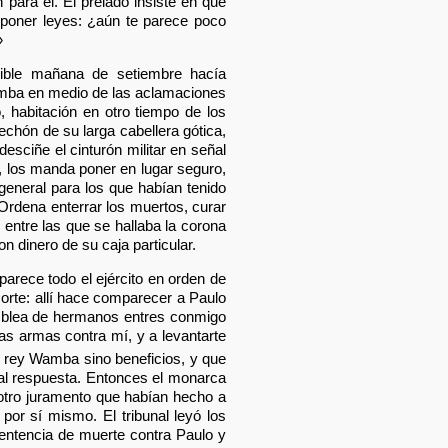
para él. El prelado insiste en que
mponer leyes: ¿aún te parece poco
»
cible mañana de setiembre hacía
Wamba en medio de las aclamaciones
, habitación en otro tiempo de los
echón de su larga cabellera gótica,
esciñe el cinturón militar en señal
 los manda poner en lugar seguro,
 general para los que habían tenido
 Ordena enterrar los muertos, curar
, entre las que se hallaba la corona
 dinero de su caja particular.
parece todo el ejército en orden de
 corte: allí hace comparecer a Paulo
amblea de hermanos entres conmigo
las armas contra mí, y a levantarte
 rey Wamba sino beneficios, y que
ual respuesta. Entonces el monarca
 otro juramento que habían hecho a
or sí mismo. El tribunal leyó los
sentencia de muerte contra Paulo y