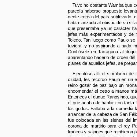
Tuvo no obstante Wamba que co
parecía haberse propuesto levan
gente cerca del país sublevado, c
había lanzado al obispo de su sill
que presentaba ya un carácter ha
jefes más experimentados y de má
Toledo. Tan luego como Paulo se v
tuviera, y no aspirando a nada 
Confiósele en Tarragona al duque 
aparentando hacerlo de orden del 
planes de aquellos jefes, se prepar
Ejecutóse allí el simulacro de 
ciudad, les recordó Paulo en un 
reino gozar de paz bajo un monar
encomendar el cetro a manos más 
Entonces el duque Ranosindo, que
el que acaba de hablar con tanta 
los godos. Faltaba a la comedia l
arrancar de la cabeza de San Félix
fue colocada en las sienes del i
corona de martirio para el rey P
francos y sajones que recibieron 