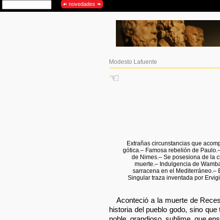
Modesto Lafuente
☜
Extrañas circunstancias que acomp
gótica.– Famosa rebelión de Paulo.
de Nimes.– Se posesiona de la ci
muerte.– Indulgencia de Wamba.
sarracena en el Mediterráneo.– 
Singular traza inventada por Ervigi
Aconteció a la muerte de Recesv
historia del pueblo godo, sino qu
noble, grandioso, sublime, que en