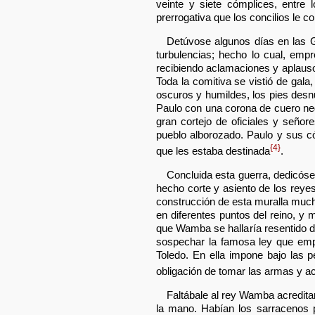
veinte y siete cómplices, entre
prerrogativa que los concilios le 
Detúvose algunos días en las G
turbulencias; hecho lo cual, empr
recibiendo aclamaciones y aplausos
Toda la comitiva se vistió de gala
oscuros y humildes, los pies desnu
Paulo con una corona de cuero negr
gran cortejo de oficiales y señor
pueblo alborozado. Paulo y sus có
{4}
que les estaba destinada
.
Concluida esta guerra, dedicós
hecho corte y asiento de los rey
construcción de esta muralla much
en diferentes puntos del reino, y 
que Wamba se hallaría resentido d
sospechar la famosa ley que em
Toledo. En ella impone bajo las 
obligación de tomar las armas y ac
Faltábale al rey Wamba acreditar
la mano. Habían los sarracenos p