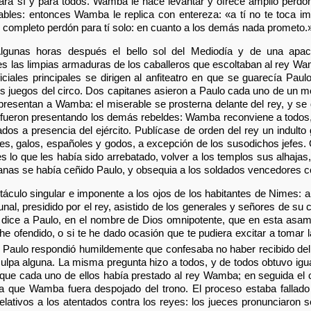
para sí y para todos. Wamba le hace levantar y ofrece amplio perdón 
ables: entonces Wamba le replica con entereza: «a tí no te toca i
o completo perdón para tí solo: en cuanto a los demás nada prometo.
Algunas horas después el bello sol del Mediodía y de una apa
es las limpias armaduras de los caballeros que escoltaban al rey 
ales principales se dirigen al anfiteatro en que se guarecía Paulo
os juegos del circo. Dos capitanes asieron a Paulo cada uno de un m
e presentan a Wamba: el miserable se prosterna delante del rey, y se d
 fueron presentando los demás rebeldes: Wamba reconviene a todos,
dos a presencia del ejército. Publícase de orden del rey un indulto
ones, galos, españoles y godos, a excepción de los susodichos jefes.
ntes lo que les había sido arrebatado, volver a los templos sus alhajas
nas se había ceñido Paulo, y obsequia a los soldados vencedores con
táculo singular e imponente a los ojos de los habitantes de Nimes: a
unal, presidido por el rey, asistido de los generales y señores de su
 dice a Paulo, en el nombre de Dios omnipotente, que en esta as
e he ofendido, o si te he dado ocasión que te pudiera excitar a tomar 
» Paulo respondió humildemente que confesaba no haber recibido del
sculpa alguna. La misma pregunta hizo a todos, y de todos obtuvo ig
ad que cada uno de ellos había prestado al rey Wamba; en seguida el
a que Wamba fuera despojado del trono. El proceso estaba fallado p
relativos a los atentados contra los reyes: los jueces pronunciaron 