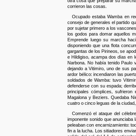
otra cosa que preparar su marcha
corrieron las cosas.
Ocupado estaba Wamba en reduc
consejo de generales el partido q
por sujetar primero a los vascone
los godos para domar aquellos mo
Emprende luego su marcha hacia 
disponiendo que una flota concurr
gargantas de los Pirineos, se apo
e Hildigiso, acampa dos días en l
Narbona. No había tenido Paulo v
dejando a Vitimiro, uno de sus pa
ardor bélico: incendiaron las puer
soldados de Wamba: tuvo Vitimiro 
defenderse con su espada; derrib
principales cómplices, sufrieron
Magalona y Beziers. Quedaba Nime
cuatro o cinco leguas de la ciudad,
Comenzó el ataque del célebre 
imponente sonido que anunciaba las
peleaban con encarnizamiento: todo
fin a la lucha. Los sitiadores en