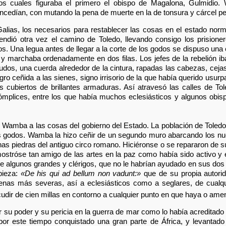
 los cuales figuraba el primero el obispo de Magalona, Gulmidio
concedían, con mutando la pena de muerte en la de tonsura y cárcel p
alias, los necesarios para restablecer las cosas en el estado norm
endió otra vez el camino de Toledo, llevando consigo los prisione
. Una legua antes de llegar a la corte de los godos se dispuso una e
, y marchaba ordenadamente en dos filas. Los jefes de la rebelión ib
dos, una cuerda alrededor de la cintura, rapadas las cabezas, cejas
o ceñida a las sienes, signo irrisorio de la que había querido usurp
es cubiertos de brillantes armaduras. Así atravesó las calles de T
mplices, entre los que había muchos eclesiásticos y algunos obisp
e Wamba a las cosas del gobierno del Estado. La población de Toled
es godos. Wamba la hizo ceñir de un segundo muro abarcando los nu
as piedras del antiguo circo romano. Hiciéronse o se repararon de su
mostróse tan amigo de las artes en la paz como había sido activo y e
e algunos grandes y clérigos, que no le habrían ayudado en sus do
pieza:
«De his qui ad bellum non vadunt:»
que de su propia autori
penas más severas, así a eclesiásticos como a seglares, de cualqui
udir de cien millas en contorno a cualquier punto en que haya o amena
 su poder y su pericia en la guerra de mar como lo había acreditado en
or este tiempo conquistado una gran parte de África, y levantado e