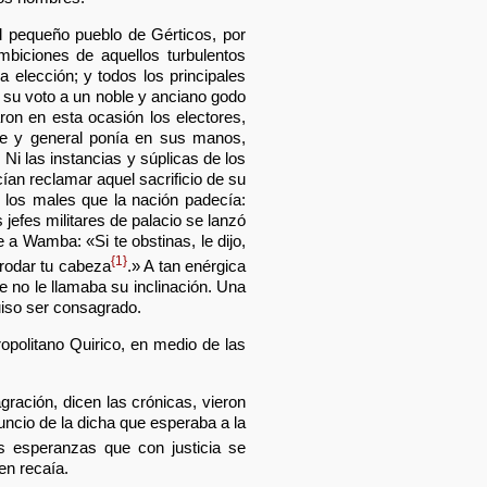
el pequeño pueblo de Gérticos, por
biciones de aquellos turbulentos
 elección; y todos los principales
n su voto a un noble y anciano godo
on en esta ocasión los electores,
me y general ponía en sus manos,
Ni las instancias y súplicas de los
ecían reclamar aquel sacrificio de su
 los males que la nación padecía:
 jefes militares de palacio se lanzó
a Wamba: «Si te obstinas, le dijo,
{1}
rodar tu cabeza
.» A tan enérgica
e no le llamaba su inclinación. Una
uiso ser consagrado.
politano Quirico, en medio de las
ración, dicen las crónicas, vieron
nuncio de la dicha que esperaba a la
s esperanzas que con justicia se
ien recaía.