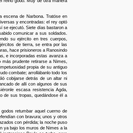
el reino godo. Muy de otra manera
ña escena de Narbona. Tratóse en
iversas y encontradas: el rey optó
 se ejecutó. Siete días bastaron a
 sabido comunicar a sus soldados.
ndo su ejército en tres cuerpos,
rcitos de tierra, se entra por las
uras, hace prisioneros a Ranosindo
pas, e incorporadas estas avanza a
o más prudente retirarse a Nimes,
 impetuosidad propia de su antiguo
rudo combate; arrollábanlo todo los
ió cobijarse detrás de un altar ni
ancado de allí con algunos de sus
siéronle escasa resistencia Agda,
so de sus tropas, quedándose él a
os godos retumbar aquel cuerno de
defendían con bravura; unos y otros
chazados con pérdida; la noche puso
an ya bajo los muros de Nimes a la