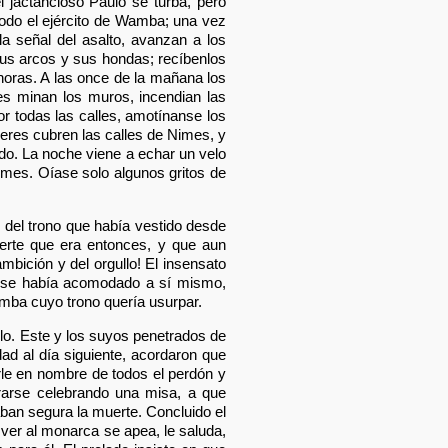
el jactancioso Paulo se turba, pero
todo el ejército de Wamba; una vez
a señal del asalto, avanzan a los
sus arcos y sus hondas; recíbenlos
 horas. A las once de la mañana los
ores minan los muros, incendian las
r todas las calles, amotínanse los
veres cubren las calles de Nimes, y
do. La noche viene a echar un velo
Nimes. Oíase solo algunos gritos de
 del trono que había vestido desde
uerte que era entonces, y que aun
mbición y del orgullo! El insensato
d se había acomodado a sí mismo,
mba cuyo trono quería usurpar.
lo. Este y los suyos penetrados de
ad al día siguiente, acordaron que
rle en nombre de todos el perdón y
pararse celebrando una misa, a que
aban segura la muerte. Concluido el
al ver al monarca se apea, le saluda,