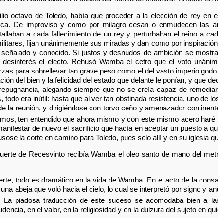
ilio octavo de Toledo, había que proceder a la elección de rey en 
arca. De improviso y como por milagro cesan o enmudecen las am
llaban a cada fallecimiento de un rey y perturbaban el reino a cada
 militares, fijan unánimemente sus miradas y dan como por inspiració
señalado y conocido. Si justos y desnudos de ambición se mostrar
 desinterés el electo. Rehusó Wamba el cetro que el voto unáni
rzas para sobrellevar tan grave peso como el del vasto imperio godo. 
ración del bien y la felicidad del estado que delante le ponían, y que d
repugnancia, alegando siempre que no se creía capaz de remediar
 todo era inútil: hasta que al ver tan obstinada resistencia, uno de los
 la reunión, y dirigiéndose con torvo ceño y amenazador continente 
cemos, ten entendido que ahora mismo y con este mismo acero haré 
nifestar de nuevo el sacrificio que hacía en aceptar un puesto a qu
sose la corte en camino para Toledo, pues solo allí y en su iglesia q
muerte de Recesvinto recibía Wamba el oleo santo de mano del metro
te, todo es dramático en la vida de Wamba. En el acto de la consag
 una abeja que voló hacia el cielo, lo cual se interpretó por signo y a
. La piadosa traducción de este suceso se acomodaba bien a la
dencia, en el valor, en la religiosidad y en la dulzura del sujeto en qu