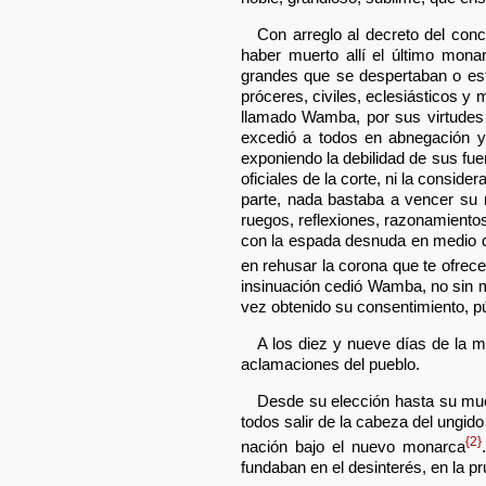
Con arreglo al decreto del conc
haber muerto allí el último mon
grandes que se despertaban o esta
próceres, civiles, eclesiásticos y
llamado Wamba, por sus virtudes 
excedió a todos en abnegación y
exponiendo la debilidad de sus fue
oficiales de la corte, ni la conside
parte, nada bastaba a vencer su 
ruegos, reflexiones, razonamientos,
con la espada desnuda en medio de
en rehusar la corona que te ofre
insinuación cedió Wamba, no sin ma
vez obtenido su consentimiento, pú
A los diez y nueve días de la 
aclamaciones del pueblo.
Desde su elección hasta su muer
todos salir de la cabeza del ungido
{2}
nación bajo el nuevo monarca
fundaban en el desinterés, en la pru