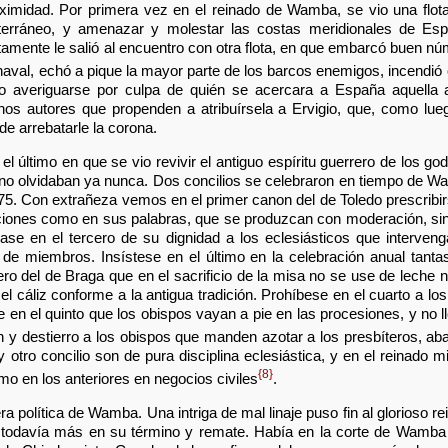
ximidad. Por primera vez en el reinado de Wamba, se vio una flot
terráneo, y amenazar y molestar las costas meridionales de E
amente le salió al encuentro con otra flota, en que embarcó buen n
val, echó a pique la mayor parte de los barcos enemigos, incendió 
do averiguarse por culpa de quién se acercara a España aquella
nos autores que propenden a atribuírsela a Ervigio, que, como lue
 arrebatarle la corona.
, el último en que se vio revivir el antiguo espíritu guerrero de los g
s no olvidaban ya nunca. Dos concilios se celebraron en tiempo de W
5. Con extrañeza vemos en el primer canon del de Toledo prescribir
ciones como en sus palabras, que se produzcan con moderación, sin 
vase en el tercero de su dignidad a los eclesiásticos que interven
 de miembros. Insístese en el último en la celebración anual tant
ro del de Braga que en el sacrificio de la misa no se use de leche 
l cáliz conforme a la antigua tradición. Prohíbese en el cuarto a lo
n el quinto que los obispos vayan a pie en las procesiones, y no ll
 y destierro a los obispos que manden azotar a los presbíteros, a
otro concilio son de pura disciplina eclesiástica, y en el reinado
{8}
o en los anteriores en negocios civiles
.
a política de Wamba. Una intriga de mal linaje puso fin al glorioso re
e todavía más en su término y remate. Había en la corte de Wamba 