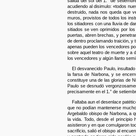
salida del sol del 1.° de setiembr
acudiendo al disimulo: «todos nue
destruido, nada nos queda que ve
muros, provistos de todos los ins
los sitiadores con una lluvia de d
sitiados se ven oprimidos por los 
puertas, abren brechas, y penetra
de dentro proclamando traición, y 
apenas pueden los vencedores pone
sobre aquel teatro de muerte y a d
los vencedores y algún llanto semi
El desvanecido Paulo, insultado
la farsa de Narbona, y se encerr
constituye una de las glorias de N
Paulo se desnudó vergonzosament
precisamente en el 1.° de setiemb
Faltaba aun el desenlace patéti
que no podían mantenerse mucho ti
Argebaldo obispo de Narbona, a qu
la vida. Todo, desde el principio
asistieron y en que comulgaron tod
sacrificio, salió el obispo al encue