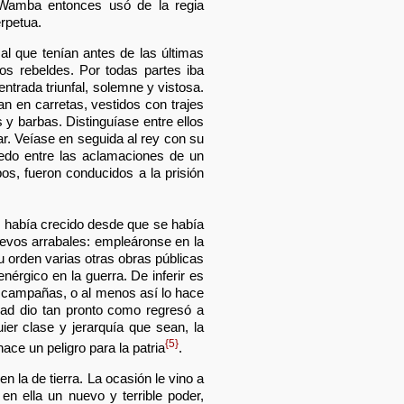
. Wamba entonces usó de la regia
erpetua.
al que tenían antes de las últimas
ros rebeldes. Por todas partes iba
ntrada triunfal, solemne y vistosa.
an en carretas, vestidos con trajes
 y barbas. Distinguíase entre ellos
ar. Veíase en seguida al rey con su
oledo entre las aclamaciones de un
os, fueron conducidos a la prisión
o había crecido desde que se había
evos arrabales: empleáronse en la
 orden varias otras obras públicas
nérgico en la guerra. De inferir es
s campañas, o al menos así lo hace
dad dio tan pronto como regresó a
er clase y jerarquía que sean, la
{5}
ce un peligro para la patria
.
 la de tierra. La ocasión le vino a
n ella un nuevo y terrible poder,