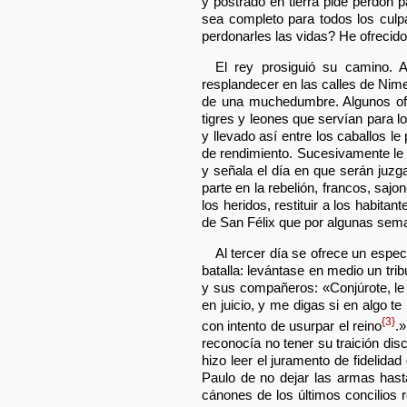
y postrado en tierra pide perdón 
sea completo para todos los culp
perdonarles las vidas? He ofrecid
El rey prosiguió su camino. 
resplandecer en las calles de Nim
de una muchedumbre. Algunos ofici
tigres y leones que servían para l
y llevado así entre los caballos l
de rendimiento. Sucesivamente le
y señala el día en que serán juzga
parte en la rebelión, francos, saj
los heridos, restituir a los habita
de San Félix que por algunas sema
Al tercer día se ofrece un espec
batalla: levántase en medio un trib
y sus compañeros: «Conjúrote, le
en juicio, y me digas si en algo t
{3}
con intento de usurpar el reino
.
reconocía no tener su traición di
hizo leer el juramento de fidelid
Paulo de no dejar las armas hast
cánones de los últimos concilios 