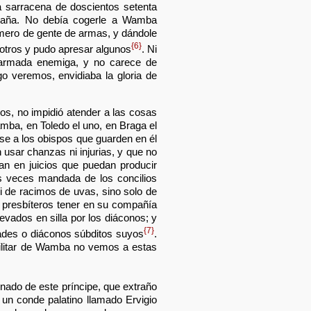
a sarracena de doscientos setenta
spaña. No debía cogerle a Wamba
úmero de gente de armas, y dándole
{6}
otros y pudo apresar algunos
. Ni
 armada enemiga, y no carece de
go veremos, envidiaba la gloria de
odos, no impidió atender a las cosas
amba, en Toledo el uno, en Braga el
se a los obispos que guarden en él
usar chanzas ni injurias, y que no
gan en juicios que puedan producir
as veces mandada de los concilios
ni de racimos de uvas, sino solo de
s presbíteros tener en su compañía
evados en silla por los diáconos; y
{7}
bades o diáconos súbditos suyos
.
 militar de Wamba no vemos a estas
inado de este príncipe, que extraño
un conde palatino llamado Ervigio