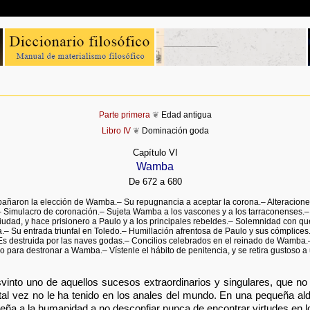
Parte primera
❦
Edad antigua
Libro IV
❦
Dominación goda
Capítulo VI
Wamba
De 672 a 680
añaron la elección de Wamba.– Su repugnancia a aceptar la corona.– Alteraciones
– Simulacro de coronación.– Sujeta Wamba a los vascones y a los tarraconenses
udad, y hace prisionero a Paulo y a los principales rebeldes.– Solemnidad con q
– Su entrada triunfal en Toledo.– Humillación afrentosa de Paulo y sus cómplices
Es destruida por las naves godas.– Concilios celebrados en el reinado de Wamba.–
o para destronar a Wamba.– Vístenle el hábito de penitencia, y se retira gustoso a 
into uno de aquellos sucesos extraordinarios y singulares, que no 
e tal vez no le ha tenido en los anales del mundo. En una pequeña a
seña a la humanidad a no desconfiar nunca de encontrar virtudes en 