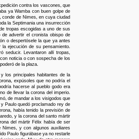
edición contra los vascones, que
egaba ya Wamba con buen golpe de
co, conde de Nimes, en cuya ciudad
toda la Septimania una insurrección
 de tropas escogidas a uno de sus
de advertir el cronista obispo de
ión o despertósele la que ya antes
 la ejecución de su pensamiento.
ó seducir. Levantaron allí tropas,
 con noticia o con sospecha de los
apoderó de la plaza.
y los principales habitantes de la
orona, expúsoles que no podría el
podría hacerse al pueblo godo era
 de llevar la corona del imperio.
mó, de mandar a los visigodos que
n, y Paulo quedó proclamado rey de
rona, había tenido la previsión de
aredo, y la corona del santo mártir
ona del mártir Félix había de ser
e Nimes, y con algunos auxiliares
do Paulo figurábase ya no restarle