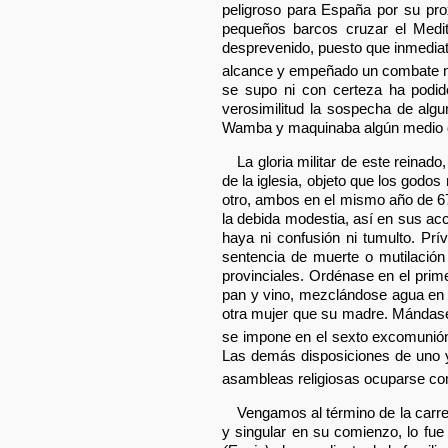
peligroso para España por su pro
pequeños barcos cruzar el Medi
desprevenido, puesto que inmediat
alcance y empeñado un combate na
se supo ni con certeza ha podi
verosimilitud la sospecha de algu
Wamba y maquinaba algún medio de
La gloria militar de este reinado
de la iglesia, objeto que los godo
otro, ambos en el mismo año de 67
la debida modestia, así en sus ac
haya ni confusión ni tumulto. Prí
sentencia de muerte o mutilación
provinciales. Ordénase en el prime
pan y vino, mezclándose agua en e
otra mujer que su madre. Mándase e
se impone en el sexto excomunión
Las demás disposiciones de uno y 
asambleas religiosas ocuparse com
Vengamos al término de la carrer
y singular en su comienzo, lo fu