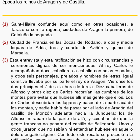
época los reinos de Aragón y de Castilla.
{1}
Saint-Hilaire confunde aquí como en otras ocasiones, a
Tarazona con Tarragona, ciudades de Aragón la primera, de
Cataluña la segunda.
{2}
Ciudad de Francia en las Bocas del Ródano, a dos y media
leguas de Arlés, tres y cuarto de Aviñón y quince de
Marsella.
{3}
Esta entrevista y esta ratificación se hizo con circunstancias y
ceremonias dignas de ser mencionadas. Al rey Carlos le
acompañaban doce caballeros a caballo con solas espadas,
y otros seis personajes, prelados y hombres de letras. Igual
comitiva llevaba por su parte el rey de Aragón. Viéronse los
dos príncipes el 7 de a la hora de tercia. Diez caballeros de
Alfonso y otros diez de Carlos recorrían las cumbres de los
montes para evitar que hubiese allí más gente que ellos. Los
de Carlos descubrían los lugares y pasos de la parte acá de
los montes, y nadie había de pasar por el lado de Aragón del
castillo de Monzón adelante hacia la Junquera: los de
Alfonso miraban de la parte de allá, y cuidaban de que la
gente francesa no pasara del castillo de Bellegarde. Unos y
otros juraron que no sabían ni entendían hubiese en aquello
dolo o engaño alguno. Con todo este recato se procedió a la
ratificación, como si se tratase de un negocio secreto y de