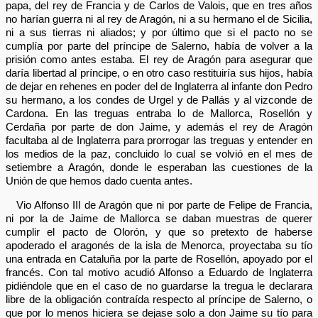
papa, del rey de Francia y de Carlos de Valois, que en tres años
no harían guerra ni al rey de Aragón, ni a su hermano el de Sicilia,
ni a sus tierras ni aliados; y por último que si el pacto no se
cumplía por parte del príncipe de Salerno, había de volver a la
prisión como antes estaba. El rey de Aragón para asegurar que
daría libertad al príncipe, o en otro caso restituiría sus hijos, había
de dejar en rehenes en poder del de Inglaterra al infante don Pedro
su hermano, a los condes de Urgel y de Pallás y al vizconde de
Cardona. En las treguas entraba lo de Mallorca, Rosellón y
Cerdaña por parte de don Jaime, y además el rey de Aragón
facultaba al de Inglaterra para prorrogar las treguas y entender en
los medios de la paz, concluido lo cual se volvió en el mes de
setiembre a Aragón, donde le esperaban las cuestiones de la
Unión de que hemos dado cuenta antes.
Vio Alfonso III de Aragón que ni por parte de Felipe de Francia,
ni por la de Jaime de Mallorca se daban muestras de querer
cumplir el pacto de Olorón, y que so pretexto de haberse
apoderado el aragonés de la isla de Menorca, proyectaba su tío
una entrada en Cataluña por la parte de Rosellón, apoyado por el
francés. Con tal motivo acudió Alfonso a Eduardo de Inglaterra
pidiéndole que en el caso de no guardarse la tregua le declarara
libre de la obligación contraída respecto al príncipe de Salerno, o
que por lo menos hiciera se dejase solo a don Jaime su tío para