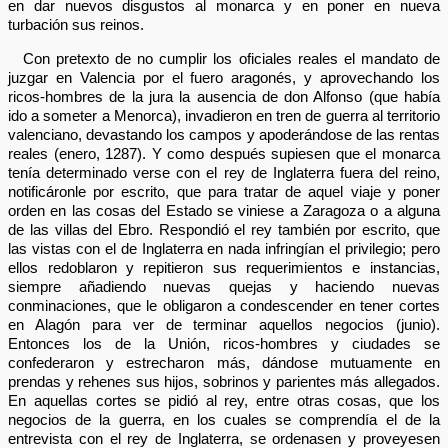
en dar nuevos disgustos al monarca y en poner en nueva
turbación sus reinos.
Con pretexto de no cumplir los oficiales reales el mandato de
juzgar en Valencia por el fuero aragonés, y aprovechando los
ricos-hombres de la jura la ausencia de don Alfonso (que había
ido a someter a Menorca), invadieron en tren de guerra al territorio
valenciano, devastando los campos y apoderándose de las rentas
reales (enero, 1287). Y como después supiesen que el monarca
tenía determinado verse con el rey de Inglaterra fuera del reino,
notificáronle por escrito, que para tratar de aquel viaje y poner
orden en las cosas del Estado se viniese a Zaragoza o a alguna
de las villas del Ebro. Respondió el rey también por escrito, que
las vistas con el de Inglaterra en nada infringían el privilegio; pero
ellos redoblaron y repitieron sus requerimientos e instancias,
siempre añadiendo nuevas quejas y haciendo nuevas
conminaciones, que le obligaron a condescender en tener cortes
en Alagón para ver de terminar aquellos negocios (junio).
Entonces los de la Unión, ricos-hombres y ciudades se
confederaron y estrecharon más, dándose mutuamente en
prendas y rehenes sus hijos, sobrinos y parientes más allegados.
En aquellas cortes se pidió al rey, entre otras cosas, que los
negocios de la guerra, en los cuales se comprendía el de la
entrevista con el rey de Inglaterra, se ordenasen y proveyesen