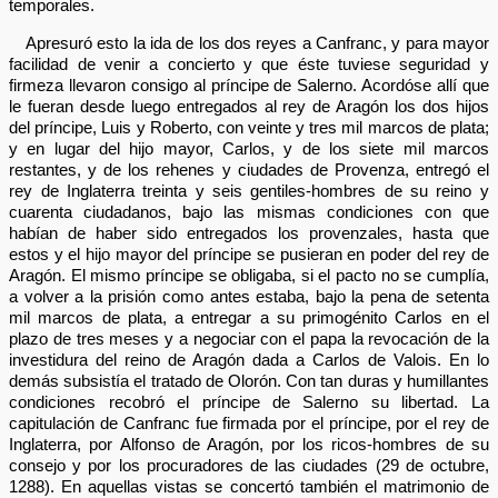
temporales.
Apresuró esto la ida de los dos reyes a Canfranc, y para mayor
facilidad de venir a concierto y que éste tuviese seguridad y
firmeza llevaron consigo al príncipe de Salerno. Acordóse allí que
le fueran desde luego entregados al rey de Aragón los dos hijos
del príncipe, Luis y Roberto, con veinte y tres mil marcos de plata;
y en lugar del hijo mayor, Carlos, y de los siete mil marcos
restantes, y de los rehenes y ciudades de Provenza, entregó el
rey de Inglaterra treinta y seis gentiles-hombres de su reino y
cuarenta ciudadanos, bajo las mismas condiciones con que
habían de haber sido entregados los provenzales, hasta que
estos y el hijo mayor del príncipe se pusieran en poder del rey de
Aragón. El mismo príncipe se obligaba, si el pacto no se cumplía,
a volver a la prisión como antes estaba, bajo la pena de setenta
mil marcos de plata, a entregar a su primogénito Carlos en el
plazo de tres meses y a negociar con el papa la revocación de la
investidura del reino de Aragón dada a Carlos de Valois. En lo
demás subsistía el tratado de Olorón. Con tan duras y humillantes
condiciones recobró el príncipe de Salerno su libertad. La
capitulación de Canfranc fue firmada por el príncipe, por el rey de
Inglaterra, por Alfonso de Aragón, por los ricos-hombres de su
consejo y por los procuradores de las ciudades (29 de octubre,
1288). En aquellas vistas se concertó también el matrimonio de