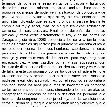
términos de ponerse el reino en tal perturbación y lastimoso
desorden, que el mismo monarca anduvo buscando y
proponiendo medios de poder venir a situación de concordia y de
paz. Al paso que veían aflojar al rey se envalentonaban los
unionistas, diciendo que estaban prontos a servirle lealmente
como a su rey y señor, mas no sin que les diese satisfacción
cumplida de sus agravios. Finalmente después de muchas
pláticas y tratos cedió enteramente el rey, y en las cortes de
Zaragoza (diciembre, 1288) concedió a los de la Unión los dos
célebres privilegios siguientes: por el primero se obligaba el rey a
no proceder contra los ricos-hombres, caballeros, ni otras
personas de la Unión sin previa sentencia del Justicia y sin
consejo y consentimiento de las cortes, para cuya seguridad
entregaba diez y seis castillos por sí y sus sucesores, con
facultad de disponer de ellos como por bien tuviesen; y en el caso
de faltar a este compromiso, consentía que de allí adelante no le
tuviesen por rey y señor ni a él ni a sus sucesores, sino que
pudiesen elegir otro a su voluntad: por el segundo se obligaba a
convocar todos los años por el mes de noviembre en Zaragoza
cortes generales de aragoneses, otorgando a los que en ellas se
congregasen el derecho de elegir y designar las personas que
hubieran de componer el consejo del rey, con tal condición que
estos hubieran de jurar que le aconsejarían bien y fielmente, y que