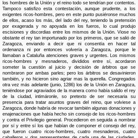
los hombres de la Unión y el reino todo se tendrían por contentos.
Tampoco satisfizo esta contestación, aunque prudente, a los
exigentes ricos-hombres, pero en este punto pusiéronse muchos
de ellos, acaso los más, del lado del rey, teniendo la pretensión
por exagerada y no apoyada en los fueros, lo cual produjo
escisiones y discordias entre los mismos de la Unión. Viose no
obstante el rey tan importunado por los primeros, que se salió de
Zaragoza, enviando a decir que ni consentía en hacer tal
ordenanza ni por entonces volvería a Zaragoza, porque le
llamaban a Cataluña atenciones graves y urgentes. Los mismos
ricos-hombres y mesnaderos, divididos entre sí, acordaron
someter la cuestión al juicio y decisión de árbitros que se
nombraron por ambas parles; pero los árbitros se desavinieron
también, y no hicieron sino agriar mas la querella. Congregados
otra vez más adelante (junio, 1286) los de la Unión en Zaragoza,
teniéndose por agraviados de la manera como había salido el rey
de la ciudad, intimáronle, so pretexto de ser necesaria su
presencia para tratar asuntos graves del reino, que volviese a
Zaragoza, donde habría de revocar también algunas donaciones y
enajenaciones que había hecho sin consejo de los ricos-hombres
y contra el Privilegio general. Procedieron en seguida a nombrar
por sí y entre sí los que habían de componer el consejo del rey,
que fueron cuatro ricos-hombres, cuatro mesnaderos, cuatro
caballeros y dos representantes de cada una de las ciudades.