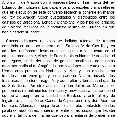
Alfonso III de Aragón con la princesa Leonor, hija mayor del rey
Eduardo de Inglaterra. Los caballeros provenzales y marselleses
que en ejecución de este convenio llegaron a ponerse en manos
del rey de Aragón fueron custodiados y distribuidos entre los
castillos de Barcelona, Lérida y Montblanc, y los hijos del príncipe
de Salerno recluidos en la fortaleza misma de Siurana en que
había estado su padre.
Cuando después de esto se hallaba Alfonso de Aragón
enredado en aquellas guerras con Sancho IV de Castilla y en
aquellas recíprocas invasiones de que dimos cuenta en el
capítulo precedente, el rey de Francia, sin cuidarse de tratados, ni
de treguas, ni de derechos de gentes, hostilizaba de cuantas
maneras podía al de Aragón: los embajadores que éste enviaba a
Roma eran presos en Narbona, y ellos y sus criados eran
tratados como enemigos, y por la parte de Navarra invadían los
franceses el territorio aragonés y acometían y tomaban el castillo
de Salvatierra. Por otro lado su tío don Jaime de Mallorca por
personales resentimientos le retaba y provocaba a batirse con él
cuerpo a cuerpo en la ciudad de Burdeos y ante el rey de
Inglaterra, a imitación de Carlos de Anjou con el rey don Pedro su
hermano. Alfonso, sin dejar de aceptar el reto, contestole con las
palabras más duras, diciéndole entre otras cosas que llevaba
sobre sí tal nota de infamia que debía afrentarse de presentarse