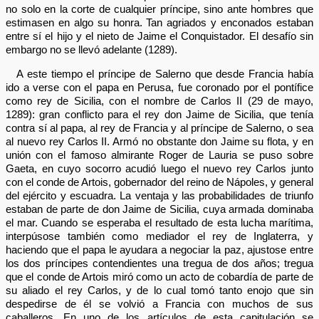
no solo en la corte de cualquier príncipe, sino ante hombres que
estimasen en algo su honra. Tan agriados y enconados estaban
entre sí el hijo y el nieto de Jaime el Conquistador. El desafío sin
embargo no se llevó adelante (1289).
A este tiempo el príncipe de Salerno que desde Francia había
ido a verse con el papa en Perusa, fue coronado por el pontífice
como rey de Sicilia, con el nombre de Carlos II (29 de mayo,
1289): gran conflicto para el rey don Jaime de Sicilia, que tenía
contra sí al papa, al rey de Francia y al príncipe de Salerno, o sea
al nuevo rey Carlos II. Armó no obstante don Jaime su flota, y en
unión con el famoso almirante Roger de Lauria se puso sobre
Gaeta, en cuyo socorro acudió luego el nuevo rey Carlos junto
con el conde de Artois, gobernador del reino de Nápoles, y general
del ejército y escuadra. La ventaja y las probabilidades de triunfo
estaban de parte de don Jaime de Sicilia, cuya armada dominaba
el mar. Cuando se esperaba el resultado de esta lucha marítima,
interpúsose también como mediador el rey de Inglaterra, y
haciendo que el papa le ayudara a negociar la paz, ajustose entre
los dos príncipes contendientes una tregua de dos años; tregua
que el conde de Artois miró como un acto de cobardía de parte de
su aliado el rey Carlos, y de lo cual tomó tanto enojo que sin
despedirse de él se volvió a Francia con muchos de sus
caballeros. En uno de los artículos de esta capitulación se