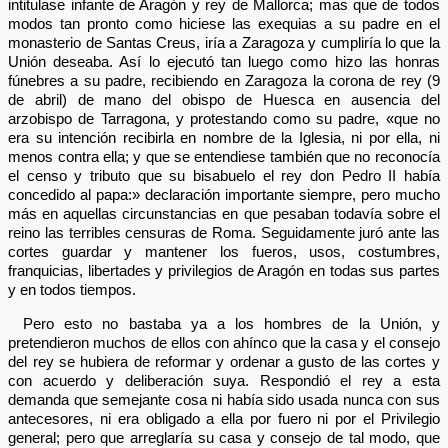
intitulase infante de Aragón y rey de Mallorca; mas que de todos
modos tan pronto como hiciese las exequias a su padre en el
monasterio de Santas Creus, iría a Zaragoza y cumpliría lo que la
Unión deseaba. Así lo ejecutó tan luego como hizo las honras
fúnebres a su padre, recibiendo en Zaragoza la corona de rey (9
de abril) de mano del obispo de Huesca en ausencia del
arzobispo de Tarragona, y protestando como su padre, «que no
era su intención recibirla en nombre de la Iglesia, ni por ella, ni
menos contra ella; y que se entendiese también que no reconocía
el censo y tributo que su bisabuelo el rey don Pedro II había
concedido al papa:» declaración importante siempre, pero mucho
más en aquellas circunstancias en que pesaban todavía sobre el
reino las terribles censuras de Roma. Seguidamente juró ante las
cortes guardar y mantener los fueros, usos, costumbres,
franquicias, libertades y privilegios de Aragón en todas sus partes
y en todos tiempos.
Pero esto no bastaba ya a los hombres de la Unión, y
pretendieron muchos de ellos con ahínco que la casa y el consejo
del rey se hubiera de reformar y ordenar a gusto de las cortes y
con acuerdo y deliberación suya. Respondió el rey a esta
demanda que semejante cosa ni había sido usada nunca con sus
antecesores, ni era obligado a ella por fuero ni por el Privilegio
general; pero que arreglaría su casa y consejo de tal modo, que