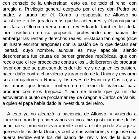
con consejo de la universidad, esto es, de todo el reino, con
arreglo al Privilegio general otorgado por el rey don Pedro su
padre, y jurado por él. Como la respuesta de Alfonso no
satisficiese a los jurados más que las anteriores, y él prosiguiese
por Jaca a Olorón a verse con el rey Eduardo, también los de la
jura insistieron en su propósito, protestando que habían de
embargar las rentas y derechos reales. «Estaban tan ciegos (dice
un ilustre escritor aragonés) con la pasión de lo que decían ser
libertad, cuyo nombre, aunque es muy apacible, siendo
desordenada fue causa de perder grandes repúblicas, que con
recelo que el rey procediese contra ellos... deliberaron de procurar
favor con que se pudiesen defender del rey y de quien les quisiere
hacer daño contra el privilegio y juramento de la Unión: y enviaron
sus embajadores a Roma, y los reyes de Francia y Castilla, y a
los moros que tenían frontera en el reino de Valencia para
procurar con ellos tregua.» Y aún se añade que ya un día
estuvieron a punto de proclamar rey de Aragón a Carlos de Valois,
a quien el papa había dado la investidura del reino.
A esto ya no alcanzó la paciencia de Alfonso, y viniendo a
Tarazona mandó prender varios vecinos, hizo justiciar doce de los
principales, procedió severamente contra el obispo de Zaragoza,
que era de los de la Unión, y contra sus valedores, y siguiose una
guerra terrible entre los del bando del rey y los de la jura, a