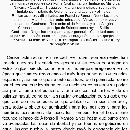
del monarca aragonés con Roma, Sicilia, Francia, Inglaterra, Mallorca,
Navarra y Castilla.– Tregua con Francia por mediación del rey de
Inglaterra.– Tratado de Oloron entre el aragonés y el inglés.–
Reclamaciones y dificultades por Francia y Roma.– Negociaciones,
embajadas y conferencias entre príncipes.– Vistas de tres reyes y
tratado de Canfranc.– Reto entre el de Mallorca y el de Aragón.–
Corona el papa al príncipe de Salerno como rey de Sicilia.–
Conflictos.– Negociaciones para la paz general.– Capitulaciones de
la paz de Tarascón, humillantes para el aragonés.– Justas quejas del
de Sicilia.– Muerte de Alfonso III de Aragón: su carácter.– Jaime II, rey
de Aragón y Sicilia.
Causa admiración en verdad ver cuán someramente han
tratado nuestros historiadores generales las cosas de Aragón en
estos siglos, siendo como era la monarquía aragonesa en la
época que vamos recorriendo el más importante de los estados
españoles, así por lo que se extendía fuera de la península, como
por el respeto que inspiraba en las naciones extranjeras su poder,
así por la fama del esfuerzo y brío de sus habitantes y de su
pujanza naval, como por la singular organización de su gobierno,
que, aun con los defectos de que adoleciera, ha sido siempre y
será todavía objeto de admiración para los políticos y para los
hombres pensadores de todos los tiempos. En el breve pero
fecundo reinado de Alfonso III vamos a ver hasta qué punto eran
ya avanzadas las ideas de libertad y sus teorías de gobierno en
aquel insigne pueblo, y hasta donde rayó la arrogancia de los