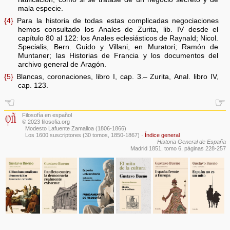
mala especie.
{4}
Para la historia de todas estas complicadas negociaciones
hemos consultado los Anales de Zurita, lib. IV desde el
capítulo 80 al 122: los Anales eclesiásticos de Raynald; Nicol.
Specialis, Bern. Guido y Villani, en Muratori; Ramón de
Muntaner; las Historias de Francia y los documentos del
archivo general de Aragón.
{5}
Blancas, coronaciones, libro I, cap. 3.– Zurita, Anal. libro IV,
cap. 123.
☜
☞
Filosofía en español
© 2023 filosofia.org
Modesto Lafuente Zamalloa (1806-1866)
Los 1600 suscriptores (30 tomos, 1850-1867)
·
Índice general
Historia General de España
Madrid 1851, tomo 6, páginas 228-257