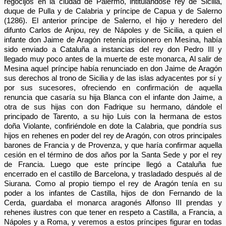
regocijos en la ciudad de Palermo, intitulándose rey de Sicilia,
duque de Pulla y de Calabria y príncipe de Capua y de Salerno
(1286). El anterior príncipe de Salerno, el hijo y heredero del
difunto Carlos de Anjou, rey de Nápoles y de Sicilia, a quien el
infante don Jaime de Aragón retenía prisionero en Mesina, había
sido enviado a Cataluña a instancias del rey don Pedro III y
llegado muy poco antes de la muerte de este monarca, Al salir de
Mesina aquel príncipe había renunciado en don Jaime de Aragón
sus derechos al trono de Sicilia y de las islas adyacentes por sí y
por sus sucesores, ofreciendo en confirmación de aquella
renuncia que casaría su hija Blanca con el infante don Jaime, a
otra de sus hijas con don Fadrique su hermano, dándole el
principado de Tarento, a su hijo Luis con la hermana de estos
doña Violante, confiriéndole en dote la Calabria, que pondría sus
hijos en rehenes en poder del rey de Aragón, con otros principales
barones de Francia y de Provenza, y que haría confirmar aquella
cesión en el término de dos años por la Santa Sede y por el rey
de Francia. Luego que este príncipe llegó a Cataluña fue
encerrado en el castillo de Barcelona, y trasladado después al de
Siurana. Como al propio tiempo el rey de Aragón tenía en su
poder a los infantes de Castilla, hijos de don Fernando de la
Cerda, guardaba el monarca aragonés Alfonso III prendas y
rehenes ilustres con que tener en respeto a Castilla, a Francia, a
Nápoles y a Roma, y veremos a estos príncipes figurar en todas