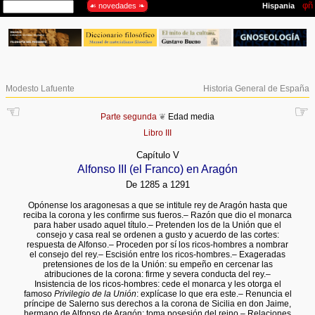
Modesto Lafuente
Historia General de España
☜
☞
Parte segunda
❦
Edad media
Libro III
Capítulo V
Alfonso III (el Franco) en Aragón
De 1285 a 1291
Opónense los aragonesas a que se intitule rey de Aragón hasta que
reciba la corona y les confirme sus fueros.– Razón que dio el monarca
para haber usado aquel título.– Pretenden los de la Unión que el
consejo y casa real se ordenen a gusto y acuerdo de las cortes:
respuesta de Alfonso.– Proceden por sí los ricos-hombres a nombrar
el consejo del rey.– Escisión entre los ricos-hombres.– Exageradas
pretensiones de los de la Unión: su empeño en cercenar las
atribuciones de la corona: firme y severa conducta del rey.–
Insistencia de los ricos-hombres: cede el monarca y les otorga el
famoso
Privilegio de la Unión
: explícase lo que era este.– Renuncia el
príncipe de Salerno sus derechos a la corona de Sicilia en don Jaime,
hermano de Alfonso de Aragón: toma posesión del reino.– Relaciones