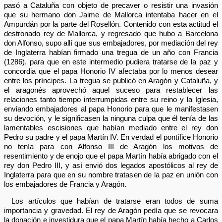
pasó a Cataluña con objeto de precaver o resistir una invasión
que su hermano don Jaime de Mallorca intentaba hacer en el
Ampurdán por la parte del Rosellón. Contenido con esta actitud el
destronado rey de Mallorca, y regresado que hubo a Barcelona
don Alfonso, supo allí que sus embajadores, por mediación del rey
de Inglaterra habían firmado una tregua de un año con Francia
(1286), para que en este intermedio pudiera tratarse de la paz y
concordia que el papa Honorio IV afectaba por lo menos desear
entre los príncipes. La tregua se publicó en Aragón y Cataluña, y
el aragonés aprovechó aquel suceso para restablecer las
relaciones tanto tiempo interrumpidas entre su reino y la Iglesia,
enviando embajadores al papa Honorio para que le manifestasen
su devoción, y le significasen la ninguna culpa que él tenía de las
lamentables escisiones que habían mediado entre el rey don
Pedro su padre y el papa Martín IV. En verdad el pontífice Honorio
no tenía para con Alfonso III de Aragón los motivos de
resentimiento y de enojo que el papa Martín había abrigado con el
rey don Pedro III, y así envió dos legados apostólicos al rey de
Inglaterra para que en su nombre tratasen de la paz en unión con
los embajadores de Francia y Aragón.
Los artículos que habían de tratarse eran todos de suma
importancia y gravedad. El rey de Aragón pedía que se revocara
la donación e investidura que el papa Martín había hecho a Carlos