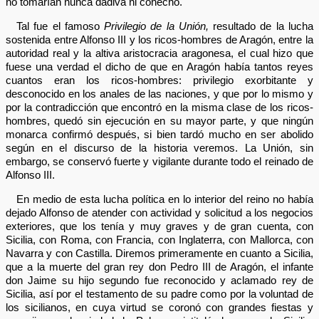
no tomarían nunca dádiva ni cohecho.
Tal fue el famoso
Privilegio de la Unión,
resultado de la lucha
sostenida entre Alfonso III y los ricos-hombres de Aragón, entre la
autoridad real y la altiva aristocracia aragonesa, el cual hizo que
fuese una verdad el dicho de que en Aragón había tantos reyes
cuantos eran los ricos-hombres: privilegio exorbitante y
desconocido en los anales de las naciones, y que por lo mismo y
por la contradicción que encontró en la misma clase de los ricos-
hombres, quedó sin ejecución en su mayor parte, y que ningún
monarca confirmó después, si bien tardó mucho en ser abolido
según en el discurso de la historia veremos. La Unión, sin
embargo, se conservó fuerte y vigilante durante todo el reinado de
Alfonso III.
En medio de esta lucha política en lo interior del reino no había
dejado Alfonso de atender con actividad y solicitud a los negocios
exteriores, que los tenía y muy graves y de gran cuenta, con
Sicilia, con Roma, con Francia, con Inglaterra, con Mallorca, con
Navarra y con Castilla. Diremos primeramente en cuanto a Sicilia,
que a la muerte del gran rey don Pedro III de Aragón, el infante
don Jaime su hijo segundo fue reconocido y aclamado rey de
Sicilia, así por el testamento de su padre como por la voluntad de
los sicilianos, en cuya virtud se coronó con grandes fiestas y