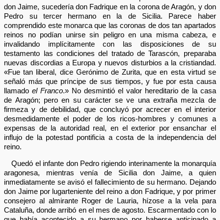
don Jaime, sucedería don Fadrique en la corona de Aragón, y don
Pedro su tercer hermano en la de Sicilia. Parece haber
comprendido este monarca que las coronas de dos tan apartados
reinos no podían unirse sin peligro en una misma cabeza, e
invalidando implícitamente con las disposiciones de su
testamento las condiciones del tratado de Tarascón, preparaba
nuevas discordias a Europa y nuevos disturbios a la cristiandad.
«Fue tan liberal, dice Gerónimo de Zurita, que en esta virtud se
señaló más que príncipe de sus tiempos, y fue por esta causa
llamado
el Franco
.» No desmintió el valor hereditario de la casa
de Aragón; pero en su carácter se ve una extraña mezcla de
firmeza y de debilidad, que concluyó por acrecer en el interior
desmedidamente el poder de los ricos-hombres y comunes a
expensas de la autoridad real, en el exterior por ensanchar el
influjo de la potestad pontificia a costa de la independencia del
reino.
Quedó el infante don Pedro rigiendo interinamente la monarquía
aragonesa, mientras venía de Sicilia don Jaime, a quien
inmediatamente se avisó el fallecimiento de su hermano. Dejando
don Jaime por lugarteniente del reino a don Fadrique, y por primer
consejero al almirante Roger de Lauria, hízose a la vela para
Cataluña, donde arribó en el mes de agosto. Escarmentado con lo
que había acontecido a su hermano por haberse anticipado a