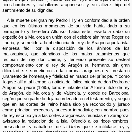
ricos-hombres y caballeros aragoneses y su altivez hija del
sentimiento de su dignidad.
A la muerte del gran rey Pedro III y en conformidad a la orden
que en los últimos momentos de su vida había dado a su
primogénito y heredero Alfonso, había éste llevado a cabo su
expedición a Mallorca en unión con el célebre almirante Roger de
Lauria, y sometido a la obediencia del rey de Aragón aquella isla;
empresa fácil por la disposición de los ánimos de los
mallorquines, que ofendidos de los malos tratamientos que
recibían del rey don Jaime, y teniendo presente su desleal
comportamiento con el rey de Aragón su hermano, sin gran
dificultad se sometieron a la corona aragonesa y prestaron
juramento de homenaje y fidelidad en manos del príncipe. Y como
llegase allí a tal tiempo la noticia del fallecimiento de don Pedro de
Aragón su padre (1285), tomó el infante don Alfonso título de rey
de Aragón, de Mallorca y de Valencia, y conde de Barcelona,
según que su padre lo dejaba ordenado en el testamento, y según
que en las cortes del reino había sido ya reconocido y jurado
como príncipe heredero y sucesor inmediato; con nombre pues
de rey escribió ya a las cortes aragonesas reunidas en Zaragoza,
avisando la reducción de la isla. Ofendió a los ricos-hombres,
mesnaderos y caballeros de la
Unión
que se intitulase rey y