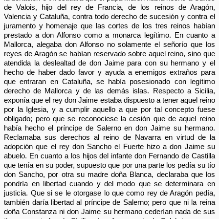
de Valois, hijo del rey de Francia, de los reinos de Aragón,
Valencia y Cataluña, contra todo derecho de sucesión y contra el
juramento y homenaje que las cortes de los tres reinos habían
prestado a don Alfonso como a monarca legítimo. En cuanto a
Mallorca, alegaba don Alfonso no solamente el señorío que los
reyes de Aragón se habían reservado sobre aquel reino, sino que
atendida la deslealtad de don Jaime para con su hermano y el
hecho de haber dado favor y ayuda a enemigos extraños para
que entraran en Cataluña, se había posesionado con legítimo
derecho de Mallorca y de las demás islas. Respecto a Sicilia,
exponía que el rey don Jaime estaba dispuesto a tener aquel reino
por la Iglesia, y a cumplir aquello a que por tal concepto fuese
obligado; pero que se reconociese la cesión que de aquel reino
había hecho el príncipe de Salerno en don Jaime su hermano.
Reclamaba sus derechos al reino de Navarra en virtud de la
adopción que el rey don Sancho el Fuerte hizo a don Jaime su
abuelo. En cuanto a los hijos del infante don Fernando de Castilla
que tenía en su poder, supuesto que por una parte los pedía su tío
don Sancho, por otra su madre doña Blanca, declaraba que los
pondría en libertad cuando y del modo que se determinara en
justicia. Que si se le otorgase lo que como rey de Aragón pedía,
también daría libertad al príncipe de Salerno; pero que ni la reina
doña Constanza ni don Jaime su hermano cederían nada de sus