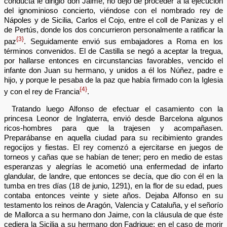
conducta le dirigió don Jaime, no dejó de proceder a la ejecución
del ignominioso concierto, viéndose con el nombrado rey de
Nápoles y de Sicilia, Carlos el Cojo, entre el coll de Panizas y el
de Pertús, donde los dos concurrieron personalmente a ratificar la
{3}
paz
. Seguidamente envió sus embajadores a Roma en los
términos convenidos. El de Castilla se negó a aceptar la tregua,
por hallarse entonces en circunstancias favorables, vencido el
infante don Juan su hermano, y unidos a él los Núñez, padre e
hijo, y porque le pesaba de la paz que había firmado con la Iglesia
{4}
y con el rey de Francia
.
Tratando luego Alfonso de efectuar el casamiento con la
princesa Leonor de Inglaterra, envió desde Barcelona algunos
ricos-hombres para que la trajesen y acompañasen.
Preparábanse en aquella ciudad para su recibimiento grandes
regocijos y fiestas. El rey comenzó a ejercitarse en juegos de
torneos y cañas que se habían de tener; pero en medio de estas
esperanzas y alegrías le acometió una enfermedad de infarto
glandular, de landre, que entonces se decía, que dio con él en la
tumba en tres días (18 de junio, 1291), en la flor de su edad, pues
contaba entonces veinte y siete años. Dejaba Alfonso en su
testamento los reinos de Aragón, Valencia y Cataluña, y el señorío
de Mallorca a su hermano don Jaime, con la cláusula de que éste
cediera la Sicilia a su hermano don Fadrique: en el caso de morir