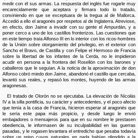
medir con él sus armas. La respuesta del inglés fue rogarle muy
encarecidamente que aceptara y firmara todo lo tratado,
conviniendo en que se exceptuara de la tregua al de Mallorca.
Accedió a ello el aragonés por respetos al de Inglaterra. Atreviose,
en efecto, don Jaime a invadir con su gente el Ampurdán, y a
poner cerco a uno de los castillos fronterizos. Las cuestiones que
en este tiempo traía Alfonso III en lo interior con los ricos-hombres
de la Unión sobre otorgamiento del privilegio, en el exterior con
Sancho el Bravo, de Castilla y con Felipe el Hermoso de Francia
sobre la libertad de los infantes de la Cerda, no le impidieron
acudir en persona a la frontera del Rosellón con los barones y
caballeros que le seguían. A la noticia de la aproximación de don
Alfonso cobró miedo don Jaime, abandonó el castillo que cercaba,
levantó sus reales, y repasó los montes, huyendo de las armas
aragonesas.
El tratado de Olorón no se ejecutaba. La elevación de Nicolás
IV a la silla pontificia, su carácter y antecedentes, y el poco afecto
que tenía a la casa de Francia, hicieron esperar al aragonés que
le sería este papa más propicio, y desde luego le envió
embajadores o mensajeros para que en su nombre le prestasen
obediencia, le informasen de su inculpabilidad en las guerras
pasadas, y le rogasen levantara el entredicho que pesaba todavía
sobre un reino cuyos naturales en nada habían ofendido a la