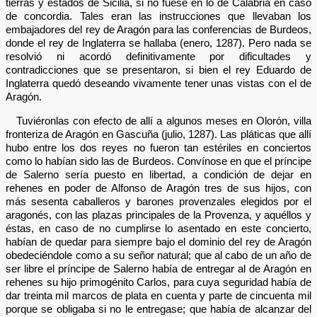
tierras y estados de Sicilia, si no fuese en lo de Calabria en caso
de concordia. Tales eran las instrucciones que llevaban los
embajadores del rey de Aragón para las conferencias de Burdeos,
donde el rey de Inglaterra se hallaba (enero, 1287). Pero nada se
resolvió ni acordó definitivamente por dificultades y
contradicciones que se presentaron, si bien el rey Eduardo de
Inglaterra quedó deseando vivamente tener unas vistas con el de
Aragón.
Tuviéronlas con efecto de allí a algunos meses en Olorón, villa
fronteriza de Aragón en Gascuña (julio, 1287). Las pláticas que allí
hubo entre los dos reyes no fueron tan estériles en conciertos
como lo habían sido las de Burdeos. Convínose en que el príncipe
de Salerno sería puesto en libertad, a condición de dejar en
rehenes en poder de Alfonso de Aragón tres de sus hijos, con
más sesenta caballeros y barones provenzales elegidos por el
aragonés, con las plazas principales de la Provenza, y aquéllos y
éstas, en caso de no cumplirse lo asentado en este concierto,
habían de quedar para siempre bajo el dominio del rey de Aragón
obedeciéndole como a su señor natural; que al cabo de un año de
ser libre el príncipe de Salerno había de entregar al de Aragón en
rehenes su hijo primogénito Carlos, para cuya seguridad había de
dar treinta mil marcos de plata en cuenta y parte de cincuenta mil
porque se obligaba si no le entregase; que había de alcanzar del