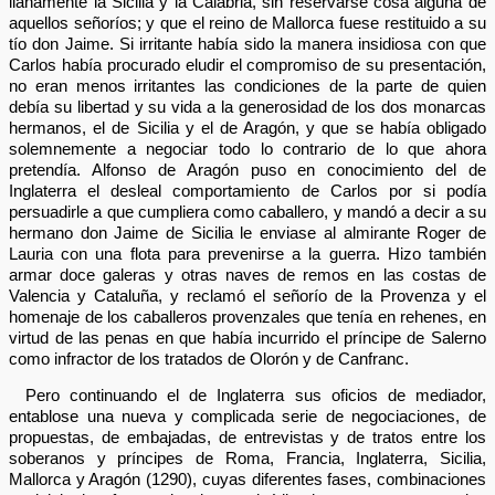
llanamente la Sicilia y la Calabria, sin reservarse cosa alguna de
aquellos señoríos; y que el reino de Mallorca fuese restituido a su
tío don Jaime. Si irritante había sido la manera insidiosa con que
Carlos había procurado eludir el compromiso de su presentación,
no eran menos irritantes las condiciones de la parte de quien
debía su libertad y su vida a la generosidad de los dos monarcas
hermanos, el de Sicilia y el de Aragón, y que se había obligado
solemnemente a negociar todo lo contrario de lo que ahora
pretendía. Alfonso de Aragón puso en conocimiento del de
Inglaterra el desleal comportamiento de Carlos por si podía
persuadirle a que cumpliera como caballero, y mandó a decir a su
hermano don Jaime de Sicilia le enviase al almirante Roger de
Lauria con una flota para prevenirse a la guerra. Hizo también
armar doce galeras y otras naves de remos en las costas de
Valencia y Cataluña, y reclamó el señorío de la Provenza y el
homenaje de los caballeros provenzales que tenía en rehenes, en
virtud de las penas en que había incurrido el príncipe de Salerno
como infractor de los tratados de Olorón y de Canfranc.
Pero continuando el de Inglaterra sus oficios de mediador,
entablose una nueva y complicada serie de negociaciones, de
propuestas, de embajadas, de entrevistas y de tratos entre los
soberanos y príncipes de Roma, Francia, Inglaterra, Sicilia,
Mallorca y Aragón (1290), cuyas diferentes fases, combinaciones