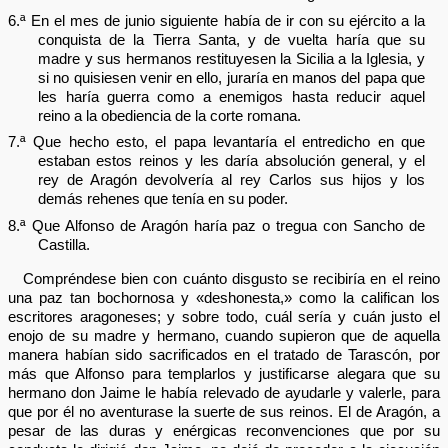
6.ª En el mes de junio siguiente había de ir con su ejército a la
conquista de la Tierra Santa, y de vuelta haría que su
madre y sus hermanos restituyesen la Sicilia a la Iglesia, y
si no quisiesen venir en ello, juraría en manos del papa que
les haría guerra como a enemigos hasta reducir aquel
reino a la obediencia de la corte romana.
7.ª Que hecho esto, el papa levantaría el entredicho en que
estaban estos reinos y les daría absolución general, y el
rey de Aragón devolvería al rey Carlos sus hijos y los
demás rehenes que tenía en su poder.
8.ª Que Alfonso de Aragón haría paz o tregua con Sancho de
Castilla.
Compréndese bien con cuánto disgusto se recibiría en el reino
una paz tan bochornosa y «deshonesta,» como la califican los
escritores aragoneses; y sobre todo, cuál sería y cuán justo el
enojo de su madre y hermano, cuando supieron que de aquella
manera habían sido sacrificados en el tratado de Tarascón, por
más que Alfonso para templarlos y justificarse alegara que su
hermano don Jaime le había relevado de ayudarle y valerle, para
que por él no aventurase la suerte de sus reinos. El de Aragón, a
pesar de las duras y enérgicas reconvenciones que por su