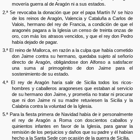
movería guerra al de Aragón ni a sus estados.
2.ª Se revocaba la donación que por el papa Martín IV se hizo
de los reinos de Aragón, Valencia y Cataluña a Carlos de
Valois, hermano del rey de Francia, a condición de que el
aragonés pagara a la Iglesia un censo de treinta onzas de
oro, con más los atrasos vencidos, y que el rey don Pedro
había dejado de pagar.
3.ª El reino de Mallorca, en razón a la culpa que había cometido
don Jaime contra su hermano, quedaba sujeto al señorío
directo de Aragón, obligándose don Alfonso a satisfacer
una suma al primogénito de don Jaime para el
sostenimiento de su estado.
4.ª El rey de Aragón haría salir de Sicilia todos los ricos-
hombres y caballeros aragoneses que estaban al servicio
de su hermano don Jaime, y prometía no tratar ni procurar
que ni don Jaime ni su madre retuviesen la Sicilia y la
Calabria contra la voluntad de la Iglesia.
5.ª Para la fiesta primera de Navidad había de ir personalmente
el rey de Aragón a Roma con doscientos caballos y
quinientos infantes en favor de la Iglesia, para ganar la
remisión de los perjuicios y daños que su padre y él habían
hecho a la Santa Sede con ocasión de la guerra de Sicilia.