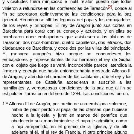
y vicisitudes fuera minucioso e inútil relatar, puesto que todas
{2}
vinieron a refundirse en las conferencias de Tarascón
, donde al
fin se acordaron definitivamente las condiciones para la paz
general. Reuniéronse allí los legados del papa y los embajadores
de los reyes y príncipes. El rey de Aragón juntó sus cortes en
Barcelona para obrar con su consejo y acuerdo, y en ellas se
nombraron doce embajadores que asistiesen a las pláticas de
Tarascón, dos ricos-hombres, cuatro caballeros, dos letrados, dos
ciudadanos de Barcelona, y otros dos por las villas del principado.
El monarca aragonés hizo porque no concurriesen los
embajadores y representantes de su hermano el rey de Sicilia,
con el objeto que luego se verá. Inconcebible parece, atendida la
firmeza y energía que hasta entonces había mostrado Alfonso III
de Aragón, y atendido el carácter de los catalanes, que el rey y los
representantes de Cataluña accedieran a suscribir a las
humillantes y, vergonzosas condiciones de la paz que al fin se
estipuló en Tarascón en febrero de 1294. Las condiciones fueron:
1.ª Alfonso III de Aragón, por medio de una embajada solemne,
había de pedir perdón al papa de las ofensas que hubiese
hecho a la Iglesia, y jurar en manos del pontífice que
obedecería sus mandamientos: el papa le admitiría, como
a hijo arrepentido, en el gremio de la Iglesia, y de allí
adelante ni él, ni el rey de Francia, ni otro príncipe alguno