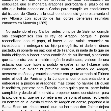
estipulaba que el monarca aragonés prorrogaría el plazo de un
año que había concedido a Carlos para cumplir las condiciones
del tratado de Olorón, a lo cual condescendió generosamente el
rey Alfonso con acuerdo de las cortes generales reunidas
entonces en Monzón (1289).
No pudiendo el rey Carlos, antes príncipe de Salerno, cumplir
sus compromisos con el rey de Aragón, porque ni podía
reconciliarle con el papa, ni hacer al de Valois renunciar su
investidura, ni entregarle su hijo primogénito, ni darle el dinero
pactado, ni ponerle en paz con el de Francia, ni nada de lo que se
había obligado a hacer como condición de su libertad, y teniendo
que darse otra vez a prisión según lo estipulado, valiose de una
astucia con que hubiera podido engañar si no hubiese sido
conocida. Sin avisar ni prevenir nada a Alfonso de Aragón,
acercose mañosa y cautelosamente con gente armada al Pirineo
entre el coll de Panizas y la Junquera, como aparentando ir a
entregarse a prisión al aragonés: mas como no hallase allí quien
le recibiera, partiose para Francia como quien por su parte había
cumplido, y desde allí le envió a proponer como condiciones para
la paz general: que se sometiera en persona al papa, recibiendo
en nombre de la Iglesia el reino de Aragón en censo, pagando a la
Santa Sede un tributo anual: que su hermano don Jaime dejara