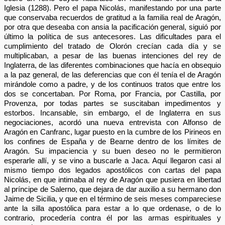
Iglesia (1288). Pero el papa Nicolás, manifestando por una parte
que conservaba recuerdos de gratitud a la familia real de Aragón,
por otra que deseaba con ansia la pacificación general, siguió por
último la política de sus antecesores. Las dificultades para el
cumplimiento del tratado de Olorón crecían cada día y se
multiplicaban, a pesar de las buenas intenciones del rey de
Inglaterra, de las diferentes combinaciones que hacía en obsequio
a la paz general, de las deferencias que con él tenía el de Aragón
mirándole como a padre, y de los continuos tratos que entre los
dos se concertaban. Por Roma, por Francia, por Castilla, por
Provenza, por todas partes se suscitaban impedimentos y
estorbos. Incansable, sin embargo, el de Inglaterra en sus
negociaciones, acordó una nueva entrevista con Alfonso de
Aragón en Canfranc, lugar puesto en la cumbre de los Pirineos en
los confines de España y de Bearne dentro de los límites de
Aragón. Su impaciencia y su buen deseo no le permitieron
esperarle allí, y se vino a buscarle a Jaca. Aquí llegaron casi al
mismo tiempo dos legados apostólicos con cartas del papa
Nicolás, en que intimaba al rey de Aragón que pusiera en libertad
al príncipe de Salerno, que dejara de dar auxilio a su hermano don
Jaime de Sicilia, y que en el término de seis meses compareciese
ante la silla apostólica para estar a lo que ordenase, o de lo
contrario, procedería contra él por las armas espirituales y