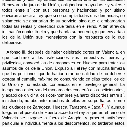
Renovaron la jura de la Unión, obligándose a ayudarse y valerse
todos entre sí con sus personas y haciendas; y por último
enviaron a decir al rey que si no cumplía todas sus demandas, no
solamente se apartarían de su servicio, sino que le embargarían
todas las rentas y derechos que tenía en el reino. A tan atrevida
intimación contestó el rey que habría su acuerdo, y que enviaría a
los de la Unión sus mensajeros con la respuesta de lo que
deliberase.
Alfonso III, después de haber celebrado cortes en Valencia, en
que confirmó a los valencianos sus respectivos fueros y
privilegios, convocó las de aragoneses en Huesca para tratar los
asuntos de los de la Unión. Expuso allí el rey con mucha firmeza
que las peticiones que le hacían eran de calidad de no deberse
otorgar ni cumplir, máxime no concurriendo en ellas todos los de
la Unión y no estando contenidas en el privilegio general. La
inesperada entereza del monarca desconcertó a los peticionarios,
y acabó de dividir a los ricos-hombres ya harto discordes entre sí,
insistiendo, no obstante, muchos de ellos en su porfía, así como
{1}
las ciudades de Zaragoza, Huesca, Tarazona y Jaca
. Y aunque
luego en el pueblo de Huerto accedió el rey a que en el reino de
Valencia se juzgase a fuero de Aragón, y procuró satisfacer
particular e individualmente a los descontentos, no tardaron estos