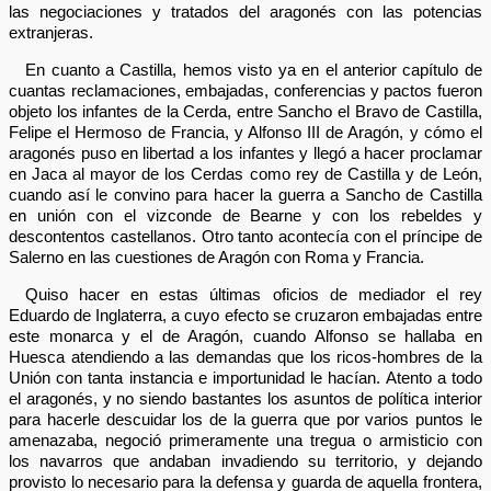
las negociaciones y tratados del aragonés con las potencias
extranjeras.
En cuanto a Castilla, hemos visto ya en el anterior capítulo de
cuantas reclamaciones, embajadas, conferencias y pactos fueron
objeto los infantes de la Cerda, entre Sancho el Bravo de Castilla,
Felipe el Hermoso de Francia, y Alfonso III de Aragón, y cómo el
aragonés puso en libertad a los infantes y llegó a hacer proclamar
en Jaca al mayor de los Cerdas como rey de Castilla y de León,
cuando así le convino para hacer la guerra a Sancho de Castilla
en unión con el vizconde de Bearne y con los rebeldes y
descontentos castellanos. Otro tanto acontecía con el príncipe de
Salerno en las cuestiones de Aragón con Roma y Francia.
Quiso hacer en estas últimas oficios de mediador el rey
Eduardo de Inglaterra, a cuyo efecto se cruzaron embajadas entre
este monarca y el de Aragón, cuando Alfonso se hallaba en
Huesca atendiendo a las demandas que los ricos-hombres de la
Unión con tanta instancia e importunidad le hacían. Atento a todo
el aragonés, y no siendo bastantes los asuntos de política interior
para hacerle descuidar los de la guerra que por varios puntos le
amenazaba, negoció primeramente una tregua o armisticio con
los navarros que andaban invadiendo su territorio, y dejando
provisto lo necesario para la defensa y guarda de aquella frontera,