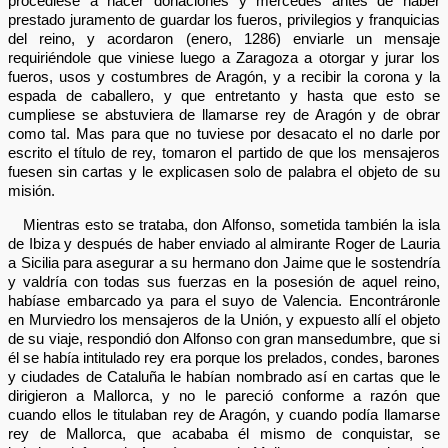
procediese a hacer donaciones y mercedes antes de haber
prestado juramento de guardar los fueros, privilegios y franquicias
del reino, y acordaron (enero, 1286) enviarle un mensaje
requiriéndole que viniese luego a Zaragoza a otorgar y jurar los
fueros, usos y costumbres de Aragón, y a recibir la corona y la
espada de caballero, y que entretanto y hasta que esto se
cumpliese se abstuviera de llamarse rey de Aragón y de obrar
como tal. Mas para que no tuviese por desacato el no darle por
escrito el título de rey, tomaron el partido de que los mensajeros
fuesen sin cartas y le explicasen solo de palabra el objeto de su
misión.
Mientras esto se trataba, don Alfonso, sometida también la isla
de Ibiza y después de haber enviado al almirante Roger de Lauria
a Sicilia para asegurar a su hermano don Jaime que le sostendría
y valdría con todas sus fuerzas en la posesión de aquel reino,
habíase embarcado ya para el suyo de Valencia. Encontráronle
en Murviedro los mensajeros de la Unión, y expuesto allí el objeto
de su viaje, respondió don Alfonso con gran mansedumbre, que si
él se había intitulado rey era porque los prelados, condes, barones
y ciudades de Cataluña le habían nombrado así en cartas que le
dirigieron a Mallorca, y no le pareció conforme a razón que
cuando ellos le titulaban rey de Aragón, y cuando podía llamarse
rey de Mallorca, que acababa él mismo de conquistar, se