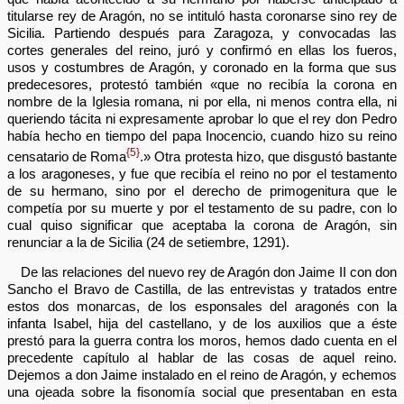
titularse rey de Aragón, no se intituló hasta coronarse sino rey de
Sicilia. Partiendo después para Zaragoza, y convocadas las
cortes generales del reino, juró y confirmó en ellas los fueros,
usos y costumbres de Aragón, y coronado en la forma que sus
predecesores, protestó también «que no recibía la corona en
nombre de la Iglesia romana, ni por ella, ni menos contra ella, ni
queriendo tácita ni expresamente aprobar lo que el rey don Pedro
había hecho en tiempo del papa Inocencio, cuando hizo su reino
{5}
censatario de Roma
.» Otra protesta hizo, que disgustó bastante
a los aragoneses, y fue que recibía el reino no por el testamento
de su hermano, sino por el derecho de primogenitura que le
competía por su muerte y por el testamento de su padre, con lo
cual quiso significar que aceptaba la corona de Aragón, sin
renunciar a la de Sicilia (24 de setiembre, 1291).
De las relaciones del nuevo rey de Aragón don Jaime II con don
Sancho el Bravo de Castilla, de las entrevistas y tratados entre
estos dos monarcas, de los esponsales del aragonés con la
infanta Isabel, hija del castellano, y de los auxilios que a éste
prestó para la guerra contra los moros, hemos dado cuenta en el
precedente capítulo al hablar de las cosas de aquel reino.
Dejemos a don Jaime instalado en el reino de Aragón, y echemos
una ojeada sobre la fisonomía social que presentaban en esta