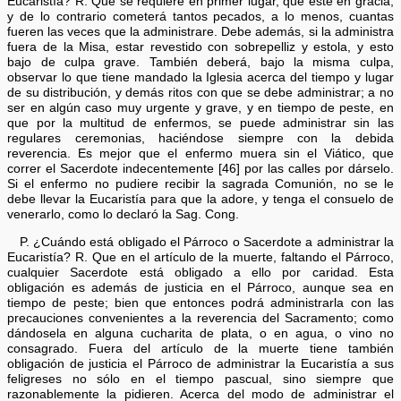
Eucaristía? R. Que se requiere en primer lugar, que esté en gracia,
y de lo contrario cometerá tantos pecados, a lo menos, cuantas
fueren las veces que la administrare. Debe además, si la administra
fuera de la Misa, estar revestido con sobrepelliz y estola, y esto
bajo de culpa grave. También deberá, bajo la misma culpa,
observar lo que tiene mandado la Iglesia acerca del tiempo y lugar
de su distribución, y demás ritos con que se debe administrar; a no
ser en algún caso muy urgente y grave, y en tiempo de peste, en
que por la multitud de enfermos, se puede administrar sin las
regulares ceremonias, haciéndose siempre con la debida
reverencia. Es mejor que el enfermo muera sin el Viático, que
correr el Sacerdote indecentemente [46] por las calles por dárselo.
Si el enfermo no pudiere recibir la sagrada Comunión, no se le
debe llevar la Eucaristía para que la adore, y tenga el consuelo de
venerarlo, como lo declaró la Sag. Cong.
P. ¿Cuándo está obligado el Párroco o Sacerdote a administrar la
Eucaristía? R. Que en el artículo de la muerte, faltando el Párroco,
cualquier Sacerdote está obligado a ello por caridad. Esta
obligación es además de justicia en el Párroco, aunque sea en
tiempo de peste; bien que entonces podrá administrarla con las
precauciones convenientes a la reverencia del Sacramento; como
dándosela en alguna cucharita de plata, o en agua, o vino no
consagrado. Fuera del artículo de la muerte tiene también
obligación de justicia el Párroco de administrar la Eucaristía a sus
feligreses no sólo en el tiempo pascual, sino siempre que
razonablemente la pidieren. Acerca del modo de administrar el