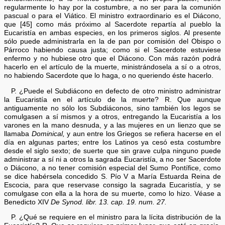
regularmente lo hay por la costumbre, a no ser para la comunión
pascual o para el Viático. El ministro extraordinario es el Diácono,
que [45] como más próximo al Sacerdote repartía al pueblo la
Eucaristía en ambas especies, en los primeros siglos. Al presente
sólo puede administrarla en la de pan por comisión del Obispo o
Párroco habiendo causa justa; como si el Sacerdote estuviese
enfermo y no hubiese otro que el Diácono. Con más razón podrá
hacerlo en el artículo de la muerte, ministrándosela a sí o a otros,
no habiendo Sacerdote que lo haga, o no queriendo éste hacerlo.
P. ¿Puede el Subdiácono en defecto de otro ministro administrar
la Eucaristía en el artículo de la muerte? R. Que aunque
antiguamente no sólo los Subdiáconos, sino también los legos se
comulgasen a sí mismos y a otros, entregando la Eucaristía a los
varones en la mano desnuda, y a las mujeres en un lienzo que se
llamaba
Dominical,
y aun entre los Griegos se refiera hacerse en el
día en algunas partes; entre los Latinos ya cesó esta costumbre
desde el siglo sexto; de suerte que sin grave culpa ninguno puede
administrar a sí ni a otros la sagrada Eucaristía, a no ser Sacerdote
o Diácono, a no tener comisión especial del Sumo Pontífice, como
se dice habérsela concedido S. Pío V a María Estuarda Reina de
Escocia, para que reservase consigo la sagrada Eucaristía, y se
comulgase con ella a la hora de su muerte, como lo hizo. Véase a
Benedicto XIV
De Synod. libr. 13. cap. 19. num. 27.
P. ¿Qué se requiere en el ministro para la lícita distribución de la