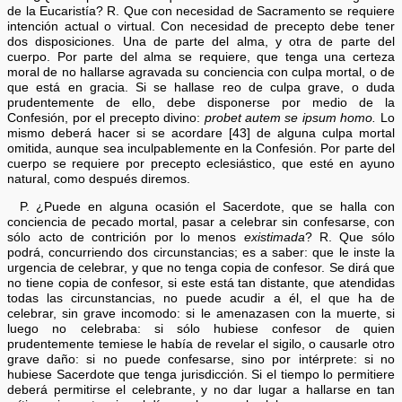
de la Eucaristía? R. Que con necesidad de Sacramento se requiere
intención actual o virtual. Con necesidad de precepto debe tener
dos disposiciones. Una de parte del alma, y otra de parte del
cuerpo. Por parte del alma se requiere, que tenga una certeza
moral de no hallarse agravada su conciencia con culpa mortal, o de
que está en gracia. Si se hallase reo de culpa grave, o duda
prudentemente de ello, debe disponerse por medio de la
Confesión, por el precepto divino:
probet autem se ipsum homo.
Lo
mismo deberá hacer si se acordare [43] de alguna culpa mortal
omitida, aunque sea inculpablemente en la Confesión. Por parte del
cuerpo se requiere por precepto eclesiástico, que esté en ayuno
natural, como después diremos.
P. ¿Puede en alguna ocasión el Sacerdote, que se halla con
conciencia de pecado mortal, pasar a celebrar sin confesarse, con
sólo acto de contrición por lo menos
existimada
? R. Que sólo
podrá, concurriendo dos circunstancias; es a saber: que le inste la
urgencia de celebrar, y que no tenga copia de confesor. Se dirá que
no tiene copia de confesor, si este está tan distante, que atendidas
todas las circunstancias, no puede acudir a él, el que ha de
celebrar, sin grave incomodo: si le amenazasen con la muerte, si
luego no celebraba: si sólo hubiese confesor de quien
prudentemente temiese le había de revelar el sigilo, o causarle otro
grave daño: si no puede confesarse, sino por intérprete: si no
hubiese Sacerdote que tenga jurisdicción. Si el tiempo lo permitiere
deberá permitirse el celebrante, y no dar lugar a hallarse en tan