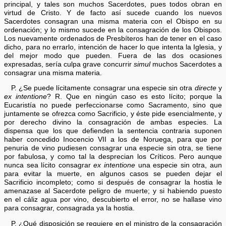
principal, y tales son muchos Sacerdotes, pues todos obran en
virtud de Cristo. Y de facto así sucede cuando los nuevos
Sacerdotes consagran una misma materia con el Obispo en su
ordenación; y lo mismo sucede en la consagración de los Obispos.
Los nuevamente ordenados de Presbíteros han de tener en el caso
dicho, para no errarlo, intención de hacer lo que intenta la Iglesia, y
del mejor modo que pueden. Fuera de las dos ocasiones
expresadas, sería culpa grave concurrir
simul
muchos Sacerdotes a
consagrar una misma materia.
P. ¿Se puede lícitamente consagrar una especie sin otra
directe
y
ex intentione
? R. Que en ningún caso es esto lícito; porque la
Eucaristía no puede perfeccionarse como Sacramento, sino que
juntamente se ofrezca como Sacrificio, y éste pide esencialmente, y
por derecho divino la consagración de ambas especies. La
dispensa que los que defienden la sentencia contraria suponen
haber concedido Inocencio VII a los de Noruega, para que por
penuria de vino pudiesen consagrar una especie sin otra, se tiene
por fabulosa, y como tal la desprecian los Críticos. Pero aunque
nunca sea lícito consagrar
ex intentione
una especie sin otra, aun
para evitar la muerte, en algunos casos se pueden dejar el
Sacrificio incompleto; como si después de consagrar la hostia le
amenazase al Sacerdote peligro de muerte; y si habiendo puesto
en el cáliz agua por vino, descubierto el error, no se hallase vino
para consagrar, consagrada ya la hostia.
P. ¿Qué disposición se requiere en el ministro de la consagración