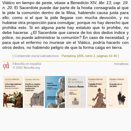
Viático en tiempo de peste, véase a Benedicto XIV,
libr. 13, cap. 19.
n. 20.
El Sacerdote puede dar parte de la hostia consagrada al que
le pide la comunión dentro de la Misa, habiendo causa justa para
ello; como si el que la pide llegase con mucha devoción, y no
hubiese otra proporción para comulgar; porque no hay derecho que
prohiba esto. Si en alguna parte hay estatuto que lo prohibe, no
debe hacerse. ¿El Sacerdote que carece de los dos dedos índice y
pólice, no puede administrar la comunión? En caso de necesidad, y
para que el enfermo no muriese sin el Viático, podría hacerlo con
otros dedos, no habiendo peligro de que la forma caiga en tierra.
[
Compendio moral salmaticense
· Pamplona 1805, tomo 2, páginas 41-46 ]
Filosofía en español
moralistas
© 2002 filosofia.org