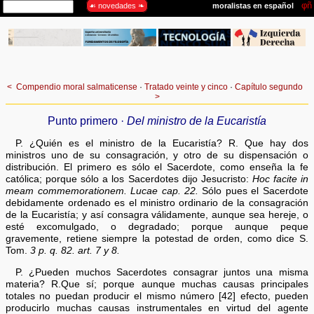
<
Compendio moral salmaticense
·
Tratado veinte y cinco
·
Capítulo segundo
>
Punto primero ·
Del ministro de la Eucaristía
P. ¿Quién es el ministro de la Eucaristía? R. Que hay dos
ministros uno de su consagración, y otro de su dispensación o
distribución. El primero es sólo el Sacerdote, como enseña la fe
católica; porque sólo a los Sacerdotes dijo Jesucristo:
Hoc facite in
meam commemorationem. Lucae cap. 22.
Sólo pues el Sacerdote
debidamente ordenado es el ministro ordinario de la consagración
de la Eucaristía; y así consagra válidamente, aunque sea hereje, o
esté excomulgado, o degradado; porque aunque peque
gravemente, retiene siempre la potestad de orden, como dice S.
Tom.
3 p. q. 82. art. 7 y 8.
P. ¿Pueden muchos Sacerdotes consagrar juntos una misma
materia? R.Que sí; porque aunque muchas causas principales
totales no puedan producir el mismo número [42] efecto, pueden
producirlo muchas causas instrumentales en virtud del agente