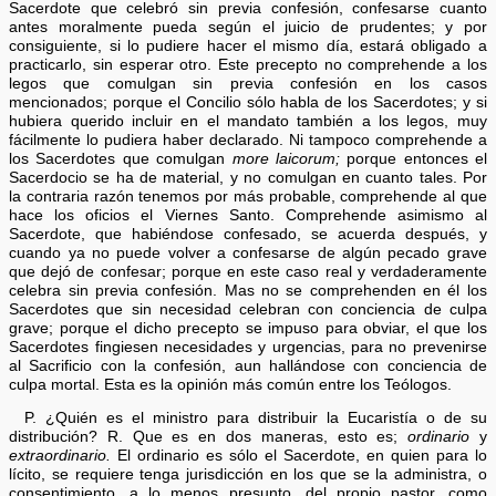
Sacerdote que celebró sin previa confesión, confesarse cuanto
antes moralmente pueda según el juicio de prudentes; y por
consiguiente, si lo pudiere hacer el mismo día, estará obligado a
practicarlo, sin esperar otro. Este precepto no comprehende a los
legos que comulgan sin previa confesión en los casos
mencionados; porque el Concilio sólo habla de los Sacerdotes; y si
hubiera querido incluir en el mandato también a los legos, muy
fácilmente lo pudiera haber declarado. Ni tampoco comprehende a
los Sacerdotes que comulgan
more laicorum;
porque entonces el
Sacerdocio se ha de material, y no comulgan en cuanto tales. Por
la contraria razón tenemos por más probable, comprehende al que
hace los oficios el Viernes Santo. Comprehende asimismo al
Sacerdote, que habiéndose confesado, se acuerda después, y
cuando ya no puede volver a confesarse de algún pecado grave
que dejó de confesar; porque en este caso real y verdaderamente
celebra sin previa confesión. Mas no se comprehenden en él los
Sacerdotes que sin necesidad celebran con conciencia de culpa
grave; porque el dicho precepto se impuso para obviar, el que los
Sacerdotes fingiesen necesidades y urgencias, para no prevenirse
al Sacrificio con la confesión, aun hallándose con conciencia de
culpa mortal. Esta es la opinión más común entre los Teólogos.
P. ¿Quién es el ministro para distribuir la Eucaristía o de su
distribución? R. Que es en dos maneras, esto es;
ordinario
y
extraordinario.
El ordinario es sólo el Sacerdote, en quien para lo
lícito, se requiere tenga jurisdicción en los que se la administra, o
consentimiento, a lo menos presunto, del propio pastor, como