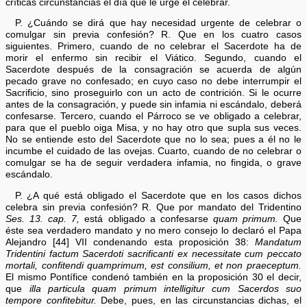
críticas circunstancias el día que le urge el celebrar.
P. ¿Cuándo se dirá que hay necesidad urgente de celebrar o
comulgar sin previa confesión? R. Que en los cuatro casos
siguientes. Primero, cuando de no celebrar el Sacerdote ha de
morir el enfermo sin recibir el Viático. Segundo, cuando el
Sacerdote después de la consagración se acuerda de algún
pecado grave no confesado; en cuyo caso no debe interrumpir el
Sacrificio, sino proseguirlo con un acto de contrición. Si le ocurre
antes de la consagración, y puede sin infamia ni escándalo, deberá
confesarse. Tercero, cuando el Párroco se ve obligado a celebrar,
para que el pueblo oiga Misa, y no hay otro que supla sus veces.
No se entiende esto del Sacerdote que no lo sea; pues a él no le
incumbe el cuidado de las ovejas. Cuarto, cuando de no celebrar o
comulgar se ha de seguir verdadera infamia, no fingida, o grave
escándalo.
P. ¿A qué está obligado el Sacerdote que en los casos dichos
celebra sin previa confesión? R. Que por mandato del Tridentino
Ses. 13. cap. 7,
está obligado a confesarse
quam primum.
Que
éste sea verdadero mandato y no mero consejo lo declaró el Papa
Alejandro [44] VII condenando esta proposición 38:
Mandatum
Tridentini factum Sacerdoti sacrificanti ex necessitate cum peccato
mortali, confitendi quamprimum, est consilium, et non praeceptum.
El mismo Pontífice condenó también en la proposición 30 el decir,
que
illa particula quam primum intelligitur cum Sacerdos suo
tempore confitebitur.
Debe, pues, en las circunstancias dichas, el