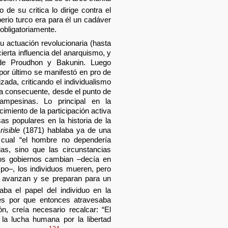
o de su critica lo dirige contra el
perio turco era para él un cadáver
obligatoriamente.
u actuación revolucionaria (hasta
ierta influencia del anarquismo, y
de Proudhon y Bakunin. Luego
or último se manifestó en pro de
zada, criticando el individualismo
a consecuente, desde el punto de
ampesinas. Lo principal en la
imiento de la participación activa
as populares en la historia de la
risible
(1871) hablaba ya de una
a cual “el hombre no dependería
as, sino que las circunstancias
Los gobiernos cambian –decía en
po–, los individuos mueren, pero
, avanzan y se preparan para un
a el papel del individuo en la
nes por que entonces atravesaba
ón, creía necesario recalcar: “El
 la lucha humana por la libertad