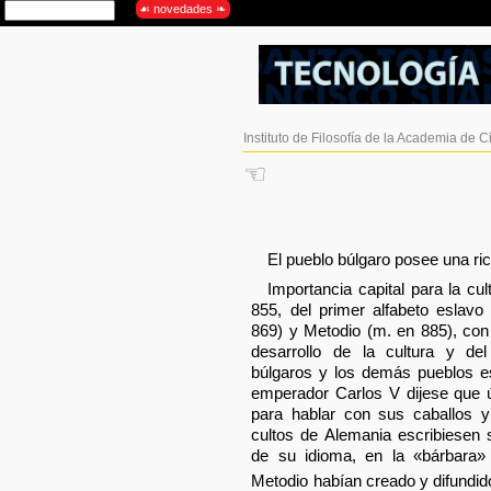
Instituto de Filosofía de la Academia de 
☜
El pueblo búlgaro posee una rica
Importancia capital para la cul
855, del primer alfabeto eslavo
869) y Metodio (m. en 885), con
desarrollo de la cultura y de
búlgaros y los demás pueblos e
emperador Carlos V dijese que
para hablar con sus caballos 
cultos de Alemania escribiesen 
de su idioma, en la «bárbara» 
Metodio habían creado y difundido 