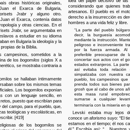
idea del papel decisivo de las
ís obras históricas originales,
considerando que quienes tra
Juan el Exarca de Bulgaria,
artesanos. El pueblo es el motor
norisets Jrabr y alguno otro.
derecho a la insurrección es der
 Juan el Exarca, contenía datos
hombres a una vida feliz y libre.
ropología y otras ciencias. En el
“La parte del pueblo búlgaro
risets Jrabr, se argumentaba en
decir, la burguesía acomo
eslavos a estudiar en su idioma
mediante la instrucción. Mante
aban en Bulgaria la ideología y la
peligroso e inconveniente tr
propias de la Biblia.
por la fuerza armada. Al 
os campesinos, sometidos a la
preferible preocuparse de 
concertar sus actos con el go
rina de los
bogomilos
(siglos X a
estados extranjeros. La part
herético, se mostraba contraria a
así evitaba toda relación
simpatizaba con nuestra ca
omilos se hallaban íntimamente
pueblo, los campesinos que 
 versaban sobre los mismos temas
prenda todos sus bienes par
grosh
que al cabo de unos añ
ficiales. Los bogomilos exponían
esta masa rural empobrec
sas con un lenguaje sencillo, en
sumarse a cualquier levan
cretos, puesto que escribían para
terminaría con la miseria en q
 del campo, para el pueblo, que,
zas teológicas y escolásticas, en
Levski estaba muy lejos d
scribir. [419]
conoce un aforismo suyo: “El ti
estamos en el tiempo; él nos c
religiosas de los bogomilos se
él.” Escribía así: “... Nuestros