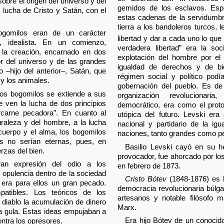
sobre el origen del universo y del
gemidos de los esclavos. Esp
a lucha de Cristo y Satán, con el
estas cadenas de la servidumbre
tierra a los bandoleros turcos, 
ogomilos eran de un carácter
libertad y dar a cada uno lo que 
l, idealista. En un comienzo,
verdadera libertad” era la soc
de la creación, encarnado en dos
explotación del hombre por el
or del universo y de las grandes
igualdad de derechos y de bi
o –hijo del anterior–, Satán, que
régimen social y político podí
 y los animales.
gobernación del pueblo. Es de 
 los bogomilos se extiende a sus
organización revolucionari
e ven la lucha de dos principios
democrático, era como el proto
 “carne pecadora”. En cuanto al
utópica del futuro. Levski era
turaleza y del hombre, a la lucha
nacional y partidario de la ig
 cuerpo y el alma, los bogomilos
naciones, tanto grandes como p
es no serían eternas, pues, en
Basilio Levski cayó en su h
erzas del bien.
provocador, fue ahorcado por los
ran expresión del odio a los
en febrero de 1873.
a opulencia dentro de la sociedad
Cristo Bótev
(1848-1876) es l
 era para ellos un gran pecado.
democracia revolucionaria búlga
patibles. Los teóricos de los
artesanos y notable filósofo ma
 diablo la acumulación de dinero
Marx.
 la gula. Estas ideas empujaban a
Era hijo Bótev de un conocido
ntra los opresores.