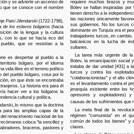
ción y se advierte un ascenso de
requiere muchos brazos y mu
odo que se conoce con el nombre
Bótev se hallan inspiradas por 
tienen derecho a la independencia
las naciones únicamente favorec
nje
Paisi Jilendarski
(1722-1798),
sus gobiernos. No los turcos c
ia de los eslavos búlgaros
(hacia
dominante en Turquía era el peo
sición de la lengua y la cultura
trabajadores turcos, en cambio, 
ís, con lo que se hacía eco del
balcánicos en la lucha de ést
 pueblo, que se resistían a la
sultanes.
La tarea más urgente de la 
ne es despertar al pueblo a la
Bótev, la emancipación social 
erritorio búlgaro, por el idioma
trataba de dar unidad [431] a l
 vida libre en el terreno político
turcos y contra los explotado
do del pueblo búlgaro, cosa por lo
“colaboracionistas” y el alto cler
ación, en que éste se encontraba
es el levantamiento contra el pr
ranjeros. La historia era para él
jerarquía existente entre los 
ría hacer ver a los búlgaros la
opresores y explotadores) y
dencia cultural y política.
causas de los sufrimientos que 
endarski,.lo mismo que la doctrina
La meta final de la revoluci
ta para las amplias capas de la
régimen “comunista” en el que
 del renacimiento nacional de los
común de todos los bienes” y se
grecómanos coloca “la sencillez y
clases.
 labradores, braceros, pastores y