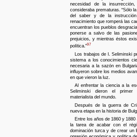
necesidad de la insurrección
consideraba prematuras. “Sólo l
del saber y de la instrucció
renacimiento que romperá las ca
encuentran los pueblos desgracia
ponerse a salvo de las pasione
prejuicios, y mientras éstos exis
97
política.”
Los trabajos de I. Seliminski 
sistema a los conocimientos cie
necesaria a la sazón en Bulgari
influyeron sobre los medios ava
en que vieron la luz.
Al enfrentar la ciencia a la es
Seliminski dieron el prime
materialista del mundo.
Después de la guerra de Cri
nueva etapa en la historia de Bulg
Entre los años de 1860 y 1880 
la tarea de acabar con el rég
dominación turca y de crear un E
opresión económica y política d