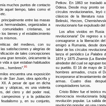
Petkov. En 1863 se trasladó a
tenía muchos puntos de contacto
Odesa. Desde muy pronto se sin
de aquel tiempo, tales como el
círculos revolucionarios, leyó
etc.
clásicos de la literatura rusa
s principalmente entre las masas
Belinski, Herzen, Chernishevsk
us hermandades, organizadas a
revolucionario fue expulsado del 
 comunidades cristianas, se
Los años vividos en Rusia 
de los bienes y el establecimiento
revolucionaria” De regreso a s
los mismos.
consagrarse a la liberación de
eréticas del medievo, con su
emigró a Rumania, desde dond
las satisfacciones y alegrías de
labor de los círculos revolucion
gnificación de tales concepciones
lanza el periódico
La Palabra 
 una gran tensión, únicamente la
1874 y 1875
Znamia
(La Bandera
de vida a que estaban habituados
alrededor del cual se agrupan to
95
su pueblo. El 16 de mayo de 1
os... hombres”.
hombres armados, cruza el Da
omilos encuentra una exposición
incorporarse al levantamiento d
io de San Juan
, obra apócrifa y
armas. Cuatro días desp
 XII. A pesar de que en dicha
conquistadores turcos.
ias y utópicas, es una violenta
Cristo Bótev fue el teórico 
es, del clero y del poder real,
democracia revolucionaria búl
os campesinos y a la población
revolución popular. La salida de
 feudalismo y, en su conjunto,
revolución popular, en una conmoci