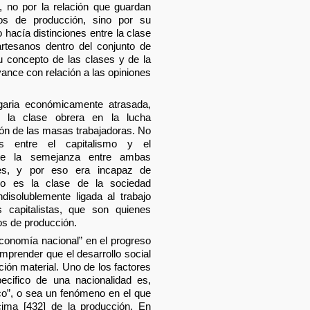
, no por la relación que guardan
os de producción, sino por su
 hacía distinciones entre la clase
rtesanos dentro del conjunto de
su concepto de las clases y de la
vance con relación a las opiniones
garia económicamente atrasada,
de la clase obrera en la lucha
ión de las masas trabajadoras. No
les entre el capitalismo y el
nte la semejanza entre ambas
les, y por eso era incapaz de
do es la clase de la sociedad
disolublemente ligada al trabajo
s capitalistas, que son quienes
os de producción.
economía nacional” en el progreso
mprender que el desarrollo social
ión material. Uno de los factores
ecifico de una nacionalidad es,
co”, o sea un fenómeno en el que
ima [432] de la producción. En