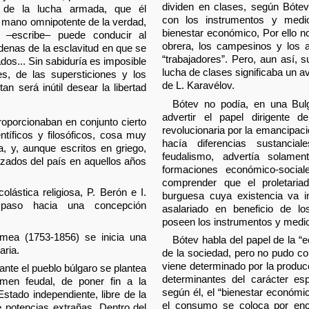
dividen en clases, según Bótev
, de la lucha armada, que él
con los instrumentos y medi
a mano omnipotente de la verdad,
bienestar económico, Por ello no
n –escribe– puede conducir al
obrera, los campesinos y los a
denas de la esclavitud en que se
“trabajadores”. Pero, aun así, 
dos... Sin sabiduría es imposible
lucha de clases significaba un a
s, de las supersticiones y los
de L. Karavélov.
tan será inútil desear la libertad
Bótev no podía, en una Bul
advertir el papel dirigente 
proporcionaban en conjunto cierto
revolucionaria por la emancipac
ntíficos y filosóficos, cosa muy
hacía diferencias sustancia
a, y, aunque escritos en griego,
feudalismo, advertía solame
nzados del país en aquellos años
formaciones económico-socia
comprender que el proletaria
colástica religiosa, P. Berón e I.
burguesa cuya existencia va in
r paso hacia una concepción
asalariado en beneficio de lo
poseen los instrumentos y medi
mea (1753-1856) se inicia una
Bótev habla del papel de la “
aria.
de la sociedad, pero no pudo co
viene determinado por la producc
ante el pueblo búlgaro se plantea
determinantes del carácter esp
imen feudal, de poner fin a la
según él, el “bienestar económi
stado independiente, libre de la
el consumo se coloca por enc
e potencias extrañas. Dentro del