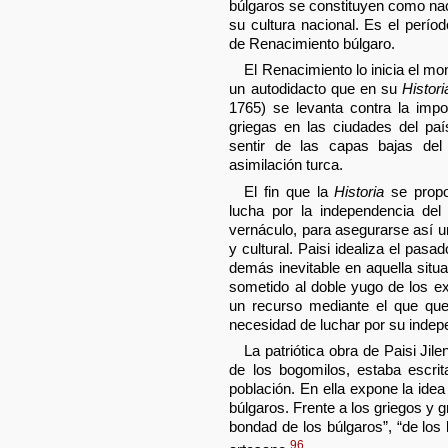
búlgaros se constituyen como na
su cultura nacional. Es el perí
de Renacimiento búlgaro.
El Renacimiento lo inicia el mo
un autodidacto que en su
Histor
1765) se levanta contra la impo
griegas en las ciudades del pa
sentir de las capas bajas del
asimilación turca.
El fin que la
Historia
se propo
lucha por la independencia del t
vernáculo, para asegurarse así una
y cultural. Paisi idealiza el pasa
demás inevitable en aquella situ
sometido al doble yugo de los ext
un recurso mediante el que que
necesidad de luchar por su indepen
La patriótica obra de Paisi Jil
de los bogomilos, estaba escri
población. En ella expone la idea
búlgaros. Frente a los griegos y 
bondad de los búlgaros”, “de los
96