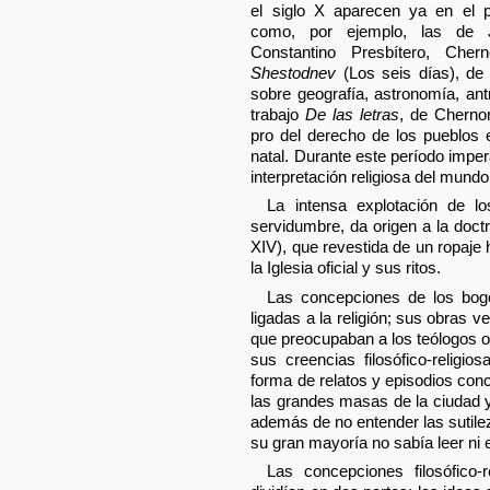
el siglo X aparecen ya en el pa
como, por ejemplo, las de 
Constantino Presbítero, Cher
Shestodnev
(Los seis días), de
sobre geografía, astronomía, ant
trabajo
De las letras
, de Cherno
pro del derecho de los pueblos 
natal. Durante este período imper
interpretación religiosa del mundo 
La intensa explotación de l
servidumbre, da origen a la doct
XIV), que revestida de un ropaje 
la Iglesia oficial y sus ritos.
Las concepciones de los bog
ligadas a la religión; sus obras
que preocupaban a los teólogos o
sus creencias filosófico-religio
forma de relatos y episodios con
las grandes masas de la ciudad y
además de no entender las sutile
su gran mayoría no sabía leer ni e
Las concepciones filosófico-