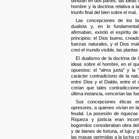
dividían en dos partes: las ideas 
hombre y la doctrina relativa a l
triunfo final del bien sobre el mal.
Las concepciones de los b
dualista y, en lo fundamenta
afirmaban, existió el espíritu 
principios: el Dios bueno, cread
fuerzas naturales, y el Dios mal
creó el mundo visible, las plantas
El dualismo de la doctrina de
ideas sobre el hombre, en el qu
opuestos: el “alma justa” y la
carácter contradictorio de la na
entre Dios y el Diablo, entre el
creían que tales contradiccion
última instancia, vencerían las fu
Sus concepciones éticas e
opresores, a quienes vivían en l
feudal. La posesión de riquezas
Riqueza y jústicia eran incom
bogomilos consideraban obra del
y de bienes de fortuna, el lujo y
las masas oprimidas a la lucha co