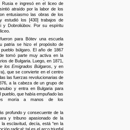
 Rusia e ingresó en el liceo de
tió atraído por la labor de los
 con entusiasmo las obras de los
 y estudió los [430] trabajos de
i y Dobroliúbov. Por su espíritu
liceo.
fueron para Bótev una escuela
u patria se hizo el propósito de
l pueblo búlgaro. El año de 1867
e tomó parte muy activa en la
arios de Bulgaria. Luego, en 1871,
de los Emigrados Búlgaros
, y en
), que se convierte en el centro
das las fuerzas revolucionarias de
876, a la cabeza de un grupo de
nubio y entra en Bulgaria para
el pueblo, que había empuñado las
ués moría a manos de los
más profundo y consecuente de la
gara y tribuno apasionado de la
 la esclavitud, decía, está “en la
ón radical; tal es el arco triunfal