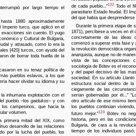
122
de cada pueblo...”
Todo el fil
nterrumpió por largo tiempo el
parasitario Estado feudal. El Im
.
del que había que desprenderse 
 hasta 1880 aproximadamente
Durante la primera etapa de s
 Imperio turco, que aplicó en el
1871), percíbese a veces en él c
y exacciones sin cuento. El yugo
concretamente de las ideas 
económico y Cultural de Bulgaria,
comenzó a superar esta fase y p
feudal y atrasado, como lo era la
la revolución democrática organi
ales [420] turcos, con ayuda del
anarquista, aunque no de maner
ataron de borrar toda huella de la
vista de las concepciones c
sociología de Bótev es el reconoc
casaron en su tenaz política de
y del papel decisivo de las mas
emás pueblos eslavos, a los que
sociedad. En su artículo
Llanto 
ría hacer olvidar su idioma y su
estructura social dentro de l
ciegamente de las circunstanci
serían gobernadas por él...” “
 la inhumana explotación con el
otro artículo de ese mismo tiem
el pueblo –los
gaidukos
– y con
los pueblos continúan viviendo
 los campesinos, que hacia la
gular volumen.
123
futuro mejor.”
Bótev no negab
historia, pero en las condicio
 la primera mitad del XIX, como
Bulgaria, de cara a la revoluci
inuo desarrollo de las relaciones
tiempo de los individuos pasó;
ado por la lucha del pueblo, los