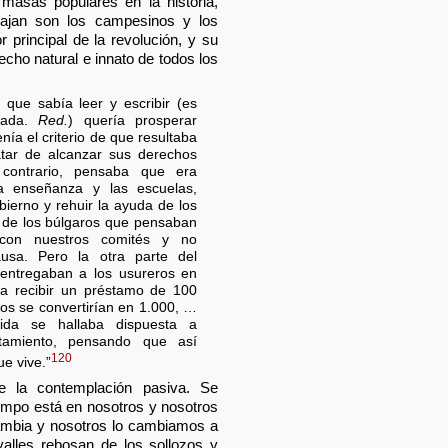
 masas populares en la historia,
bajan son los campesinos y los
 principal de la revolución, y su
echo natural e innato de todos los
 que sabía leer y escribir (es
dada.
Red.
) quería prosperar
nía el criterio de que resultaba
atar de alcanzar sus derechos
contrario, pensaba que era
la enseñanza y las escuelas,
bierno y rehuir la ayuda de los
e de los búlgaros que pensaban
 con nuestros comités y no
usa. Pero la otra parte del
entregaban a los usureros en
a recibir un préstamo de 100
os se convertirían en 1.000, …
ida se hallaba dispuesta a
tamiento, pensando que así
120
ue vive.”
e la contemplación pasiva. Se
empo está en nosotros y nosotros
ambia y nosotros lo cambiamos a
 valles rebosan de los sollozos y