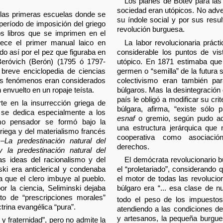
Los planes de Bótev para las 
sociedad eran utópicos. No adver
 las primeras escuelas donde se
su índole social y por sus resu
período de imposición del griego
revolución burguesa.
 libros que se imprimen en el
rece el primer manual laico en
La labor revolucionaria práct
ado así por el pez que figuraba en
considerable los puntos de vis
Beróvich (Berón) (1795 ó 1797-
utópico. En 1871 estimaba que
breve enciclopedia de ciencias
germen o “semilla” de la futura s
 los fenómenos eran considerados
colectivismo eran también pa
en envuelto en un ropaje teísta.
búlgaros. Mas la desintegración
país le obligó a modificar su cri
te en la insurrección griega de
búlgara, afirma, “existe sólo p
 se dedica especialmente a los
esnaf
o gremio, según pudo adv
omo pensador se formó bajo la
una estructura jerárquica que
 griega y del materialismo francés
cooperativa como asociació
 –
La predestinación natural del
derechos.
y la predestinación natural del
las ideas del racionalismo y del
El demócrata revolucionario b
ski era anticlerical y condenaba
el “proletariado”, considerando q
ia que el clero imbuye al pueblo.
el motor de todas las revolucion
r la ciencia, Seliminski dejaba
búlgaro era “... esa clase de n
nto de “prescripciones morales”
todo el peso de los impuestos
ctrina evangélica “pura”.
atendiendo a las condiciones d
y artesanos, la pequeña burgue
 y fraternidad”, pero no admite la