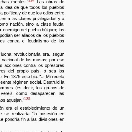
124
chas mentes.”
Las obras de
la idea de que todos los pueblos
 política y de que los odios entre
en a las clases privilegiadas y a
omo nación, sino la clase feudal
r enemigo del pueblo búlgaro; los
podían ser aliados de los pueblos
os contra el feudalismo de los
lucha revolucionaria era, según
y nacional de las masas; por eso
as acciones contra los opresores
res del propio país, o sea los
o. En 1875 escribía: “... Mi receta
esente régimen social. Destruid la
hombres (es decir, los grupos de
 veréis como desaparecen las
125
nos aquejan.”
ón era el establecimiento de un
 se realizaría “la posesión en
 pondría fin a las divisiones en