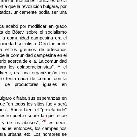
transformaciones radicales de la
tía que la revolución búlgara, por
ltados, únicamente podía ser una
ica acabó por modificar en grado
ta de Bótev sobre el socialismo
 la comunidad campesina era el
ociedad socialista. Otro factor de
ra él los gremios de artesanos
 de la comunidad campesina en el
terio acerca de ella. La comunidad
ara los colaboracionistas”. Y el
ertir, era una organización con
 no tenía nada de común con la
n de productores iguales en
úlgaro cifraba sus esperanzas en
ue “en todos los sitios fue y será
es”. Ahora bien, el “proletariado”
uestro pueblo sobre la que recae
126
 y de los abusos”,
es decir,
e aquel entonces, los campesinos
sía urbana, etc. Los hombres se