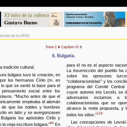
Ciencias de la URSS
Tomo 2 ❦ Capítulo VI
: 6
6. Bulgaria.
para él no es el aspecto naciona
 tradición cultural.
La insurrección del pueblo ha 
tura búlgara tuvo la creación, en
sobre los opresores turc
 por los hermanos Cirilo (m. en
“colaboracionistas” y los concil
 lo que se sentó la base para el
programa del Comité Central 
l pensamiento social entre los
cuyos autores era Levski, se d
slavos. “Mucho antes de que el
adversarios incluimos a 
 únicamente empleaba el alemán
colaboracionistas que se opo
y de que los nobles y hombres
alcance la meta propuesta, y 
sólo en latín y se avergonzasen
119
todos los sitios.”
Bulgaria los apóstoles Cirilo y
Las concepciones de Levski 
94
la vieja escritura búlgara.”
En