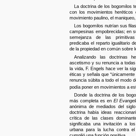
La doctrina de los bogomilos 
con los movimientos heréticos 
movimiento paulino, el maniqueo, 
Los bogomilos nutrían sus fila
campesinas empobrecidas; en s
semejanza de las primitivas
predicaba el reparto igualitario 
de la propiedad en común sobre 
Analizando las doctrinas h
ascetismo y su renuncia a todas 
la vida, F. Engels hace ver la si
éticas y señala que “únicamente
renuncia súbita a todo el modo 
podía poner en movimientos a est
Donde la doctrina de los bog
más completa es en
El Evangel
anónima de mediados del siglo
doctrina había ideas reaccionar
crítica de las clases dominant
significaba una invitación a l
urbana para la lucha contra el
cumplió una función positiva.