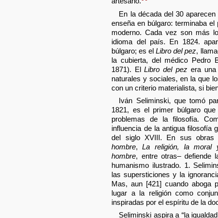
artesano.
En la década del 30 aparecen
enseña en búlgaro: terminaba el 
moderno. Cada vez son más los
idioma del país. En 1824. apa
búlgaro; es el
Libro del pez
, llam
la cubierta, del médico Pedro 
1871). El
Libro del pez
era una 
naturales y sociales, en la que
con un criterio materialista, si bi
Iván Seliminski, que tomó par
1821, es el primer búlgaro que
problemas de la filosofía. C
influencia de la antigua filosofía
del siglo XVIII. En sus obras
hombre
,
La religión, la moral 
hombre
, entre otras– defiende 
humanismo ilustrado. 1. Selimin
las supersticiones y la ignoranc
Mas, aun [421] cuando aboga po
lugar a la religión como conju
inspiradas por el espíritu de la do
Seliminski aspira a “la igualdad