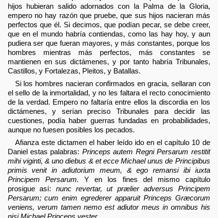
hijos hubieran salido adornados con la Palma de la Gloria,
empero no hay razón que pruebe, que sus hijos nacieran más
perfectos que él. Si decimos, que podían pecar, se debe creer,
que en el mundo habría contiendas, como las hay hoy, y aun
pudiera ser que fueran mayores, y más constantes, porque los
hombres mientras más perfectos, más constantes se
mantienen en sus dictámenes, y por tanto habría Tribunales,
Castillos, y Fortalezas, Pleitos, y Batallas.
Si los hombres nacieran confirmados en gracia, sellaran con
el sello de la inmortalidad, y no les faltara el recto conocimiento
de la verdad. Empero no faltaría entre ellos la discordia en los
dictámenes, y serían preciso Tribunales para decidir las
cuestiones, podía haber guerras fundadas en probabilidades,
aunque no fuesen posibles los pecados.
Afianza este dictamen el haber leído ido en el capítulo 10 de
Daniel estas palabras:
Princeps autem Regni Persarum restitit
mihi viginti, & uno diebus & et ecce Michael unus de Principibus
primis venit in adiutorium meum, & ego remansi ibi iuxta
Principem Persarum.
Y en los fines del mismo capítulo
prosigue así:
nunc revertar, ut prælier adversus Principem
Persarum; cum enim egrederer apparuit Princeps Græcorum
veniens, verum tamen nemo est adiutor meus in omnibus his
nisi Michael Princeps vester
.