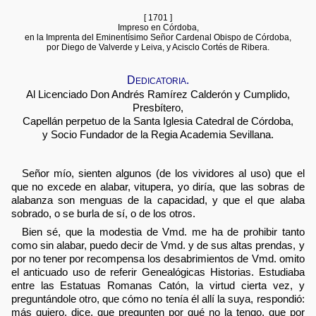
[ 1701 ]
Impreso en Córdoba,
en la Imprenta del Eminentísimo Señor Cardenal Obispo de Córdoba,
por Diego de Valverde y Leiva, y Acisclo Cortés de Ribera.
Dedicatoria.
Al Licenciado Don Andrés Ramírez Calderón y Cumplido,
Presbítero,
Capellán perpetuo de la Santa Iglesia Catedral de Córdoba,
y Socio Fundador de la Regia Academia Sevillana.
Señor mío, sienten algunos (de los vividores al uso) que el
que no excede en alabar, vitupera, yo diría, que las sobras de
alabanza son menguas de la capacidad, y que el que alaba
sobrado, o se burla de sí, o de los otros.
Bien sé, que la modestia de Vmd. me ha de prohibir tanto
como sin alabar, puedo decir de Vmd. y de sus altas prendas, y
por no tener por recompensa los desabrimientos de Vmd. omito
el anticuado uso de referir Genealógicas Historias. Estudiaba
entre las Estatuas Romanas Catón, la virtud cierta vez, y
preguntándole otro, que cómo no tenía él allí la suya, respondió:
más quiero, dice, que pregunten por qué no la tengo, que por