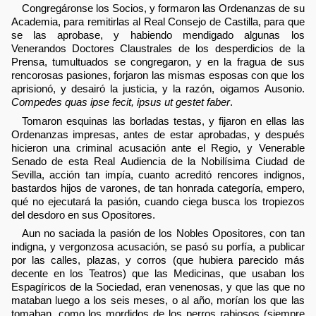
Congregáronse los Socios, y formaron las Ordenanzas de su
Academia, para remitirlas al Real Consejo de Castilla, para que
se las aprobase, y habiendo mendigado algunas los
Venerandos Doctores Claustrales de los desperdicios de la
Prensa, tumultuados se congregaron, y en la fragua de sus
rencorosas pasiones, forjaron las mismas esposas con que los
aprisionó, y desairó la justicia, y la razón, oigamos Ausonio.
Compedes quas ipse fecit, ipsus ut gestet faber
.
Tomaron esquinas las borladas testas, y fijaron en ellas las
Ordenanzas impresas, antes de estar aprobadas, y después
hicieron una criminal acusación ante el Regio, y Venerable
Senado de esta Real Audiencia de la Nobilísima Ciudad de
Sevilla, acción tan impía, cuanto acreditó rencores indignos,
bastardos hijos de varones, de tan honrada categoría, empero,
qué no ejecutará la pasión, cuando ciega busca los tropiezos
del desdoro en sus Opositores.
Aun no saciada la pasión de los Nobles Opositores, con tan
indigna, y vergonzosa acusación, se pasó su porfía, a publicar
por las calles, plazas, y corros (que hubiera parecido más
decente en los Teatros) que las Medicinas, que usaban los
Espagíricos de la Sociedad, eran venenosas, y que las que no
mataban luego a los seis meses, o al año, morían los que las
tomaban, como los mordidos de los perros rabiosos (siempre