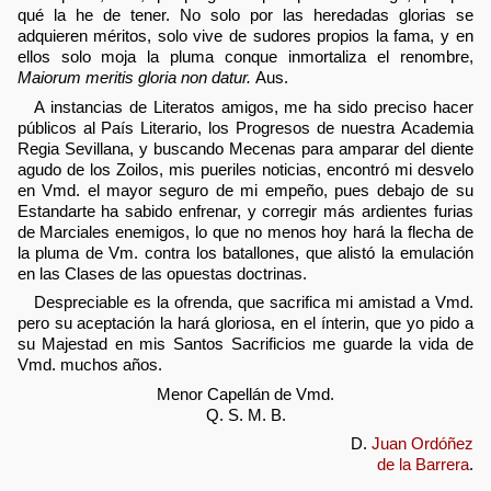
qué la he de tener. No solo por las heredadas glorias se
adquieren méritos, solo vive de sudores propios la fama, y en
ellos solo moja la pluma conque inmortaliza el renombre,
Maiorum meritis gloria non datur.
Aus.
A instancias de Literatos amigos, me ha sido preciso hacer
públicos al País Literario, los Progresos de nuestra Academia
Regia Sevillana, y buscando Mecenas para amparar del diente
agudo de los Zoilos, mis pueriles noticias, encontró mi desvelo
en Vmd. el mayor seguro de mi empeño, pues debajo de su
Estandarte ha sabido enfrenar, y corregir más ardientes furias
de Marciales enemigos, lo que no menos hoy hará la flecha de
la pluma de Vm. contra los batallones, que alistó la emulación
en las Clases de las opuestas doctrinas.
Despreciable es la ofrenda, que sacrifica mi amistad a Vmd.
pero su aceptación la hará gloriosa, en el ínterin, que yo pido a
su Majestad en mis Santos Sacrificios me guarde la vida de
Vmd. muchos años.
Menor Capellán de Vmd.
Q. S. M. B.
D.
Juan Ordóñez
de la Barrera
.