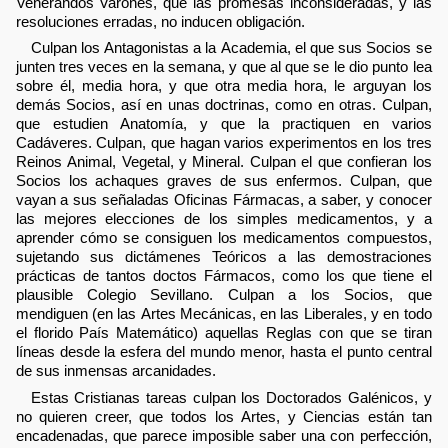
Venerandos Varones, que las promesas inconsideradas, y las
resoluciones erradas, no inducen obligación.
Culpan los Antagonistas a la Academia, el que sus Socios se
junten tres veces en la semana, y que al que se le dio punto lea
sobre él, media hora, y que otra media hora, le arguyan los
demás Socios, así en unas doctrinas, como en otras. Culpan,
que estudien Anatomía, y que la practiquen en varios
Cadáveres. Culpan, que hagan varios experimentos en los tres
Reinos Animal, Vegetal, y Mineral. Culpan el que confieran los
Socios los achaques graves de sus enfermos. Culpan, que
vayan a sus señaladas Oficinas Fármacas, a saber, y conocer
las mejores elecciones de los simples medicamentos, y a
aprender cómo se consiguen los medicamentos compuestos,
sujetando sus dictámenes Teóricos a las demostraciones
prácticas de tantos doctos Fármacos, como los que tiene el
plausible Colegio Sevillano. Culpan a los Socios, que
mendiguen (en las Artes Mecánicas, en las Liberales, y en todo
el florido País Matemático) aquellas Reglas con que se tiran
líneas desde la esfera del mundo menor, hasta el punto central
de sus inmensas arcanidades.
Estas Cristianas tareas culpan los Doctorados Galénicos, y
no quieren creer, que todos los Artes, y Ciencias están tan
encadenadas, que parece imposible saber una con perfección,