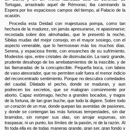
Tortugas, arrastrado aquel de Rémoras; iba caminando la
Espera por los espaciosos campos del tiempo, al Palacio de la
ocasión.
Procedía esta Deidad con majestuosa pompa, como tan
hechura de la madurez, sin jamás apresurarse, ni apasionarse;
recostada sobre dos almohadas, que le presentó la noche,
Sibilas mudas del mejor consejo, en el mayor sosiego, con el
aspecto venerable, que lo hermosean más los muchos días.
Serena, y espaciosa frente, con ensanches de su sufrimiento.
Modestos ojos, entre cristales de disimulación. La nariz grande,
prudente desahogo de los arrebatamientos de la irascible, y de
las llamaradas de la concupiscible. Pequeña boca, con labios
de vaso atesorador, que no permiten salir fuera el menor indicio
del reconcentrado sentimiento. Porque no descubra cortedades
del caudal. Dilatado el pecho, donde se maduran, y aun
podrecen los secretos, que se malogran comúnmente por
aborto. Capaz estómago, hecho a grandes bocados, y tragos
de la fortuna, de tan gran buche, que todo la digiere. Sobre todo
un corazón de un mar, donde quepan las avenidas de pasiones,
y donde se contengan las más furiosas tempestades, sin dar
bramidos, sin romper sus olas, sin arrojar espumas, sin
traspasar, ni un punto, los límites de la pasión, ni de la razón. Al
fin toda ella es de todas maneras grande, gran ser, gran fondo y