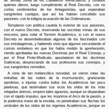
de Sevilla, Junta de los Caballeros Veinticuatros, y Jurados
quienes dieron, luego cumplimiento al Real Decreto, con no
cortos sentimientos de los Antagonistas, que esperaban
sangrientos castigos, que así los habían concebido sus
pasiones, con la indigna acusación de las Ordenanzas.
Templaron con política cautela lo exterior de sus pasiones,
con el nuevo Decreto, reservando las secretas minas de sus
rencores, para volar el Torreón Académico, si con el nuevo
Decreto se desembelesaban algunos de los fascinados con
sus estratagemas, y habiendo visto que algunos secundando el
común embeleso en que los había metido la aprehensión,
viendo aprobadas las nuevas Doctrinas por el Real Consejo, y
por el Real Proto-Medicato, apostataron de las doctrinas
Galénicas, despreciando de sus profesores sus consejos, y
sus sangrientos remedios.
A vista de tan melancólica novedad, se vieron rotas las
entrañas de las nubes de la murmuración, granizando
oprobrios, e injurias contra todos los Académicos tan poco
piadosas, que lastimaban sus ecos los oídos de los más
relajados ánimos, empero tales agravios, aunque se disparaban
con el rápido impulso, que les imprimía el Arco de la pasión, y
la poderosa mano de la envidia, no penetraban sus flechas los
umbrales de los oídos de los ingenios Académicos, porque se