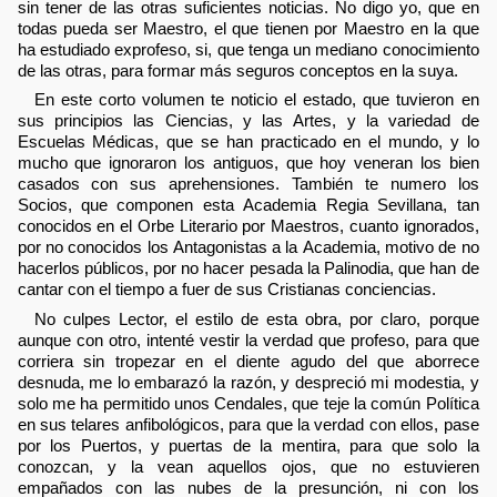
sin tener de las otras suficientes noticias. No digo yo, que en
todas pueda ser Maestro, el que tienen por Maestro en la que
ha estudiado exprofeso, si, que tenga un mediano conocimiento
de las otras, para formar más seguros conceptos en la suya.
En este corto volumen te noticio el estado, que tuvieron en
sus principios las Ciencias, y las Artes, y la variedad de
Escuelas Médicas, que se han practicado en el mundo, y lo
mucho que ignoraron los antiguos, que hoy veneran los bien
casados con sus aprehensiones. También te numero los
Socios, que componen esta Academia Regia Sevillana, tan
conocidos en el Orbe Literario por Maestros, cuanto ignorados,
por no conocidos los Antagonistas a la Academia, motivo de no
hacerlos públicos, por no hacer pesada la Palinodia, que han de
cantar con el tiempo a fuer de sus Cristianas conciencias.
No culpes Lector, el estilo de esta obra, por claro, porque
aunque con otro, intenté vestir la verdad que profeso, para que
corriera sin tropezar en el diente agudo del que aborrece
desnuda, me lo embarazó la razón, y despreció mi modestia, y
solo me ha permitido unos Cendales, que teje la común Política
en sus telares anfibológicos, para que la verdad con ellos, pase
por los Puertos, y puertas de la mentira, para que solo la
conozcan, y la vean aquellos ojos, que no estuvieren
empañados con las nubes de la presunción, ni con los