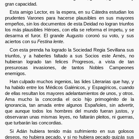
gran capacidad.
Esta amigo Lector, es la espera, en su Cátedra estudian los
prudentes Varones para hacerse plausibles en sus mayores
empeños, sin los documentos de esta Deidad no logran triunfos
los más plausibles Héroes, con ella se reforma el ímpetu, y se
desarma el furor. El grande Augusto coronó su voto, y sus
aciertos con su
Festina lente
.
Con esta prenda ha logrado la Sociedad Regia Sevillana sus
triunfos, y a haberles faltado a sus Socios este Arnés, no
hubieran logrado tan felices Progresos, a vista de tan
presurosas invasiones, de tantos Nobles Campeones
enemigos.
Han culpado muchos ingenios, las lides Literarias que hay, y
ha habido entre los Médicos Galénicos, y Espagíricos, cuando
de ellas resultan los mayores adelantamientos de unos, y otros.
Ama mucho la concordia el ocio hijo primogénito de la
ignorancia, tan amada entre algunos Españoles, sin advertir,
que aunque todos los hombres del mundo fueran justos, y
observaran unas mismas leyes, no faltarán pleitos, ni guerras,
que turbarán las concordias.
Si Adán hubiera tenido más sufrimiento en sus golosos
deseos, no hubiera pecado, y si no hubiera pecado quizás sus