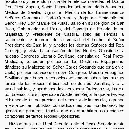
resolución, y teniendo noticia de la referida novedad, el Doctor
Don Diego Zapata, Socio, Fundador, antemural de la Academia
Médica de Sevilla, Dignísimo Médico de los Eminentísimos
Señores Cardenales Porto-Carrero, y Borja, del Eminentísimo
Señor Frey Don Manuel de Arias, Bailío en su Religión de San
Juan, Gobernador del Reino, del Consejo de Estado de su
Majestad, y Presidente de Castilla, soltó las riendas al
sufrimiento, e informó de la verdad del hecho al Señor
Presidente de Castilla, y a todos los demás Señores del Real
Consejo, y vista la acusación de los Nobles Opositores a
nuestro Congreso Literario Sevillano, consulta del Real Proto-
Medicato, se dieron por buenas las Doctrinas Espagíricas,
dándose su Majestad (el Señor Carlos Segundo que está en el
Cielo) por bien servido del nuevo Congreso Médico Espagírico
Sevillano, por haber reconocido se encaminaban las nuevas
tareas de los Socios al bien público de sus Vasallos, y a la
salud pública, y aprobando las acusadas Ordenanzas, las dio
por buenas, constituyéndose Academia Regia, la que antes era
el blanco de los desprecios, del rencor, y de la envidia, logrando
a vista de tan robustas contradicciones sus Fundadores, las
glorias de primeros, triunfo, que no marchitará los ardientes
corazones de tantos Nobles Opositores.
Hizose público el Real Decreto, ante el Regio Senado desta