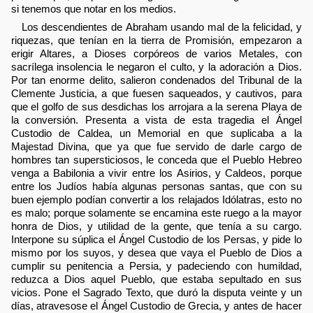
si tenemos que notar en los medios.
Los descendientes de Abraham usando mal de la felicidad, y
riquezas, que tenían en la tierra de Promisión, empezaron a
erigir Altares, a Dioses corpóreos de varios Metales, con
sacrílega insolencia le negaron el culto, y la adoración a Dios.
Por tan enorme delito, salieron condenados del Tribunal de la
Clemente Justicia, a que fuesen saqueados, y cautivos, para
que el golfo de sus desdichas los arrojara a la serena Playa de
la conversión. Presenta a vista de esta tragedia el Ángel
Custodio de Caldea, un Memorial en que suplicaba a la
Majestad Divina, que ya que fue servido de darle cargo de
hombres tan supersticiosos, le conceda que el Pueblo Hebreo
venga a Babilonia a vivir entre los Asirios, y Caldeos, porque
entre los Judíos había algunas personas santas, que con su
buen ejemplo podían convertir a los relajados Idólatras, esto no
es malo; porque solamente se encamina este ruego a la mayor
honra de Dios, y utilidad de la gente, que tenía a su cargo.
Interpone su súplica el Ángel Custodio de los Persas, y pide lo
mismo por los suyos, y desea que vaya el Pueblo de Dios a
cumplir su penitencia a Persia, y padeciendo con humildad,
reduzca a Dios aquel Pueblo, que estaba sepultado en sus
vicios. Pone el Sagrado Texto, que duró la disputa veinte y un
días, atravesose el Ángel Custodio de Grecia, y antes de hacer