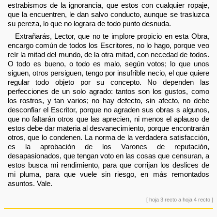
estrabismos de la ignorancia, que estos con cualquier ropaje,
que la encuentren, le dan salvo conducto, aunque se trasluzca
su pereza, lo que no lograra de todo punto desnuda.
Extrañarás, Lector, que no te implore propicio en esta Obra,
encargo común de todos los Escritores, no lo hago, porque veo
reír la mitad del mundo, de la otra mitad, con necedad de todos.
O todo es bueno, o todo es malo, según votos; lo que unos
siguen, otros persiguen, tengo por insufrible necio, el que quiere
regular todo objeto por su concepto. No dependen las
perfecciones de un solo agrado: tantos son los gustos, como
los rostros, y tan varios; no hay defecto, sin afecto, no debe
desconfiar el Escritor, porque no agraden sus obras s algunos,
que no faltarán otros que las aprecien, ni menos el aplauso de
estos debe dar materia al desvanecimiento, porque encontrarán
otros, que lo condenen. La norma de la verdadera satisfacción,
es la aprobación de los Varones de reputación,
desapasionados, que tengan voto en las cosas que censuran, a
estos busca mi rendimiento, para que corrijan los deslices de
mi pluma, para que vuele sin riesgo, en más remontados
asuntos. Vale.
[ hoja 3 recto a hoja 4 recto ]