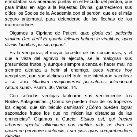
embotaban sus aceradas puntas en el Escudo del perdón, que
para imitar en algo a la Majestad Divina, guarnecieron sus
oídos los Socios de la Academia con el perdón, que es el más
seguro antemural, para defenderse de las flechas de los
murmuradores.
Oigamos a Cipriano de Patient,
quæ gloria est, patientia
similem Deo fieri? Et quanta felicitas habere in virtutibus, quod
divinis laudibus possit æquari!
Es la venganza, el mayor torcedor de las conciencias, y el
que a vista del agravio la ejecuta, se le malogran sus
presumidos frutos, y aunque siempre alcanza el hacer mal, no
siempre alcanza a herir al enemigo, pues vemos hoy
vengativos, que son víctimas del fruto, que intentaron sacrificar
a su rabia.
Gladium evaginaverunt peccatores: intenderunt
Arcum suum.
Psalm. 36, Versic. 14.
Con soñadas ventajas tantearon sus vencimientos los
Nobles Antagonistas. ¿Cómo se pueden librar de los tropiezos
los ciegos, que sin báculo caminan? ¿Cómo pueden lograr
sazonados frutos los que no miden las distancias de las
eminencias? Oigamos a Curcio:
Stultus est, qui fructus
arborum spectat, altitudinem non metitur, vide ne dum ad
cacumen pervenire contendis, cum ipsis quos comprehenderis
decidas.