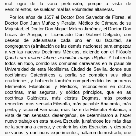
mal logro de la vana pretensión, porque a vista de
vencimientos, se sueldan mal las voluntades altaneras.
Por los años de 1697 el Doctor Don Salvador de Flores, el
Doctor Don Juan Muñoz y Peralta, Médico de Cámara de su
Majestad, el Doctor Don Miguel Melero Jiménez, el Doctor Don
Lucas de Aurigui, el Licenciado Don Gabriel Delgado, con
deseos de adelantarse cada uno en su facultad, se
congregaron (a imitación de las demás naciones) para empezar
a ver las nuevas Doctrinas Médicas, diciendo con el Filósofo
Quod cum maiore labore, acquiritur magis diligitur.
Y habiendo
todos en todo, corrido las comunes caravanas en la plausible
Universidad de esta Nobilísima Ciudad de Sevilla, donde sus
doctísimos Catedráticos a porfía se compiten sus altas
erudiciones, y habiendo también comprehendido los primeros
Elementos Filosóficos, y Médicos, reconocieron en dichas
doctrinas, más seguros, y sólidos principios, que en las
doctrinas Galénicas, más ciertas Dogmas, más prontos
remedios, más sensata Filosofía, más palpable Anatomía, más
perita, y racional Farmacia, más luz en la Filosofía Botánica, a
vista de tan sensatos desengaños, se determinaron a hacer
nuevo trabajo en esta nueva Escuela, juntándose los más días
de la semana a carear, y conferir las dos Escuelas, y después
de varios, y continuos experimentos, hallaron demostrado, que