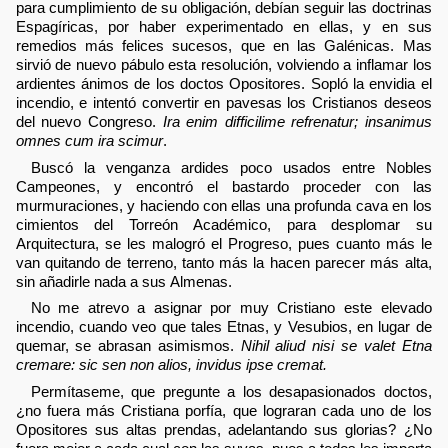
para cumplimiento de su obligación, debían seguir las doctrinas
Espagíricas, por haber experimentado en ellas, y en sus
remedios más felices sucesos, que en las Galénicas. Mas
sirvió de nuevo pábulo esta resolución, volviendo a inflamar los
ardientes ánimos de los doctos Opositores. Sopló la envidia el
incendio, e intentó convertir en pavesas los Cristianos deseos
del nuevo Congreso.
Ira enim difficilime refrenatur; insanimus
omnes cum ira scimur
.
Buscó la venganza ardides poco usados entre Nobles
Campeones, y encontró el bastardo proceder con las
murmuraciones, y haciendo con ellas una profunda cava en los
cimientos del Torreón Académico, para desplomar su
Arquitectura, se les malogró el Progreso, pues cuanto más le
van quitando de terreno, tanto más la hacen parecer más alta,
sin añadirle nada a sus Almenas.
No me atrevo a asignar por muy Cristiano este elevado
incendio, cuando veo que tales Etnas, y Vesubios, en lugar de
quemar, se abrasan asimismos.
Nihil aliud nisi se valet Etna
cremare: sic sen non alios, invidus ipse cremat.
Permítaseme, que pregunte a los desapasionados doctos,
¿no fuera más Cristiana porfía, que lograran cada uno de los
Opositores sus altas prendas, adelantando sus glorias? ¿No