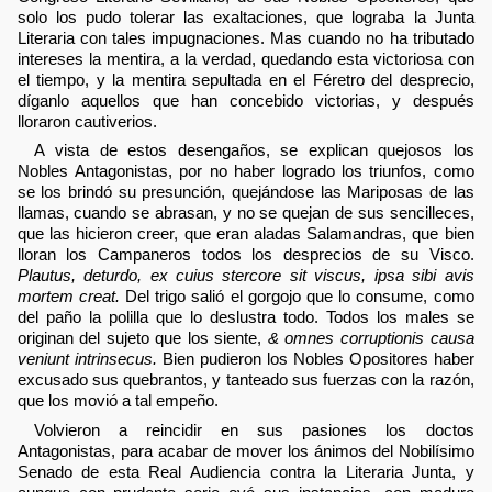
solo los pudo tolerar las exaltaciones, que lograba la Junta
Literaria con tales impugnaciones. Mas cuando no ha tributado
intereses la mentira, a la verdad, quedando esta victoriosa con
el tiempo, y la mentira sepultada en el Féretro del desprecio,
díganlo aquellos que han concebido victorias, y después
lloraron cautiverios.
A vista de estos desengaños, se explican quejosos los
Nobles Antagonistas, por no haber logrado los triunfos, como
se los brindó su presunción, quejándose las Mariposas de las
llamas, cuando se abrasan, y no se quejan de sus sencilleces,
que las hicieron creer, que eran aladas Salamandras, que bien
lloran los Campaneros todos los desprecios de su Visco.
Plautus, deturdo, ex cuius stercore sit viscus, ipsa sibi avis
mortem creat.
Del trigo salió el gorgojo que lo consume, como
del paño la polilla que lo deslustra todo. Todos los males se
originan del sujeto que los siente,
& omnes corruptionis causa
veniunt intrinsecus.
Bien pudieron los Nobles Opositores haber
excusado sus quebrantos, y tanteado sus fuerzas con la razón,
que los movió a tal empeño.
Volvieron a reincidir en sus pasiones los doctos
Antagonistas, para acabar de mover los ánimos del Nobilísimo
Senado de esta Real Audiencia contra la Literaria Junta, y