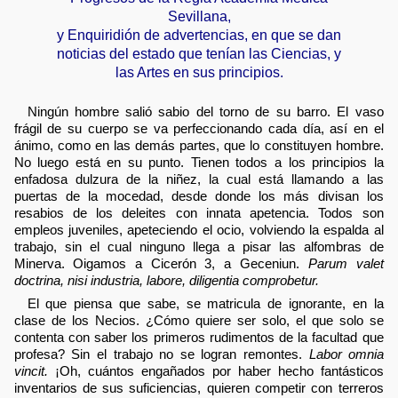
Sevillana,
y Enquiridión de advertencias, en que se dan
noticias del estado que tenían las Ciencias, y
las Artes en sus principios.
Ningún hombre salió sabio del torno de su barro. El vaso
frágil de su cuerpo se va perfeccionando cada día, así en el
ánimo, como en las demás partes, que lo constituyen hombre.
No luego está en su punto. Tienen todos a los principios la
enfadosa dulzura de la niñez, la cual está llamando a las
puertas de la mocedad, desde donde los más divisan los
resabios de los deleites con innata apetencia. Todos son
empleos juveniles, apeteciendo el ocio, volviendo la espalda al
trabajo, sin el cual ninguno llega a pisar las alfombras de
Minerva. Oigamos a Cicerón 3, a Geceniun.
Parum valet
doctrina, nisi industria, labore, diligentia comprobetur.
El que piensa que sabe, se matricula de ignorante, en la
clase de los Necios. ¿Cómo quiere ser solo, el que solo se
contenta con saber los primeros rudimentos de la facultad que
profesa? Sin el trabajo no se logran remontes.
Labor omnia
vincit.
¡Oh, cuántos engañados por haber hecho fantásticos
inventarios de sus suficiencias, quieren competir con terreros