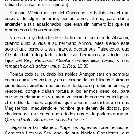
rabian las cosas que se ignoran).
Si algún Médico de los del Congreso se hallaba en el mal
suceso de algún enfermo, ponían ceros al uno, para dar a
entender a sus apasionados, que eran sin número los que se
morían con dichos remedios.
No está muy distante de esta ficción, el suceso de Absalón,
cuando quitó la vida a su hermano Annón, pues siendo este
solo el que pereció a sus manos, decían sus Palaciegos, que
Absalón había degollado a todos sus hermanos, y a todos los
hijos del Rey,
Percussit Absalom omnes filios Regis, & non
remansit ex eis saltem unus.
2.
Reg.
13.30.
Ponían todo su cuidado los nobles Antagonistas en sembrar
en sus comunes visitas, y en el terreno de los Elíseos Estrados
cismáticas semillas, que todas en todo, solo producían odios, y
rencores, conque daban tortura a los ánimos sencillos, para
que se declararan en su favor, vulnerando con voces indignas,
el crédito de todos aquellos, que desean adelantarse en sus
Magisterios, maculando el nombre que tienen de doctos, por
olvidarse de las voces, que a todos nos da la poderosa mano.
Qui moderatur Sermones suos doctus est.
Llegaron a tan altanero Auge los agravios, que recibió el
Congreso Literario Sevillano, de sus Nobles Opositores, que