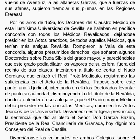
vuelos de Avestruz, a las altaneras Garzas, que a fuerzas de
sus afanes, supieron tremolar sus plumas en las Regiones
Etéreas!
Por los años de 1696, los Doctores del Claustro Médico de
esta Ilustrísima Universidad de Sevilla, se hallaban en pacífica
concordia con todos los Médicos Revalidados, dejándose
presidir en los Actos prácticos, de todos aquellos Médicos, que
tenían más antigua Reválida. Rompieron la Valla de esta
concordia, algunos presumidos derechos, que soñaron algunos
Doctorados sobre Ruda Sibila del grado mayor, y pareciéndoles
que este grado podía dilatar los vapores de su esfera, fuera del
recinto de sus clases, intentaron a título de cortar el Nudo
Gordiano, que enlazó el Real Proto-Medicato, registrando las
suficiencias en el Acto de la Reválida. Trabose sobre este
punto, una lid judicial, intentando en ella los Doctorados levantar
de punto su autoridad, disminuyendo la del título de la Reválida,
dando a entender en sus alegatos, que el Grado mayor Médico
debía preceder en las consultas Medicas, como en los Actos
Teóricos de la Universidad. Desvaneció esta ligera presunción,
la sentencia que dio al pleito el Señor Don García Bazán,
Presidente de la Real Chancillería de Granada, hoy dignísimo
Consejero del Real de Castilla.
Divorciáronse las voluntades de ambos Colegios, sobre el