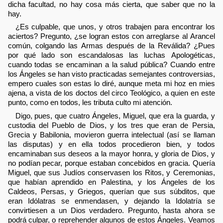
dicha facultad, no hay cosa más cierta, que saber que no la
hay.
¿Es culpable, que unos, y otros trabajen para encontrar los
aciertos? Pregunto, ¿se logran estos con arreglarse al Arancel
común, colgando las Armas después de la Reválida? ¿Pues
por qué lado son escandalosas las luchas Apologéticas,
cuando todas se encaminan a la salud pública? Cuando entre
los Ángeles se han visto practicadas semejantes controversias,
empero cuales son estas lo diré, aunque meta mi hoz en mies
ajena, a vista de los doctos del circo Teológico, a quien en este
punto, como en todos, les tributa culto mi atención.
Digo, pues, que cuatro Ángeles, Miguel, que era la guarda, y
custodia del Pueblo de Dios, y los tres que eran de Persia,
Grecia y Babilonia, movieron guerra intelectual (así se llaman
las disputas) y en ella todos procedieron bien, y todos
encaminaban sus deseos a la mayor honra, y gloria de Dios, y
no podían pecar, porque estaban concebidos en gracia. Quería
Miguel, que sus Judíos conservasen los Ritos, y Ceremonias,
que habían aprendido en Palestina, y los Ángeles de los
Caldeos, Persas, y Griegos, querían que sus súbditos, que
eran Idólatras se enmendasen, y dejando la Idolatría se
convirtiesen a un Dios verdadero. Pregunto, hasta ahora se
podrá culpar, o reprehender algunos de estos Ángeles. Veamos