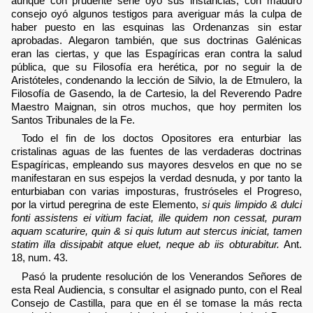
aunque con prudente serie oyó sus instancias, con maduro
consejo oyó algunos testigos para averiguar más la culpa de
haber puesto en las esquinas las Ordenanzas sin estar
aprobadas. Alegaron también, que sus doctrinas Galénicas
eran las ciertas, y que las Espagíricas eran contra la salud
pública, que su Filosofía era herética, por no seguir la de
Aristóteles, condenando la lección de Silvio, la de Etmulero, la
Filosofía de Gasendo, la de Cartesio, la del Reverendo Padre
Maestro Maignan, sin otros muchos, que hoy permiten los
Santos Tribunales de la Fe.
Todo el fin de los doctos Opositores era enturbiar las
cristalinas aguas de las fuentes de las verdaderas doctrinas
Espagíricas, empleando sus mayores desvelos en que no se
manifestaran en sus espejos la verdad desnuda, y por tanto la
enturbiaban con varias imposturas, frustróseles el Progreso,
por la virtud peregrina de este Elemento,
si quis limpido & dulci
fonti assistens ei vitium faciat, ille quidem non cessat, puram
aquam scaturire, quin & si quis lutum aut stercus iniciat, tamen
statim illa dissipabit atque eluet, neque ab iis obturabitur.
Ant.
18, num. 43.
Pasó la prudente resolución de los Venerandos Señores de
esta Real Audiencia, s consultar el asignado punto, con el Real
Consejo de Castilla, para que en él se tomase la más recta