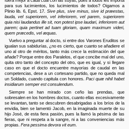
fuera mejor a cada cual con las suyas, pues a todos les importa
para sus lucimientos, los lucimientos de todos? Oigamos a
Plinio lib. 6, Epst. 17.
Sive plus, sive minus, sive id præestas,
lauda, vel superiorem, vel inferiorem, vel parem, superiorem
quia nisi laudandus ille sit, non potest ipse laudari, inferiorem aut
parem; quia pertinet ad tuam gloriam, quam maximum videri,
quem præcedis, vel æquas.
Vuelvo a preguntar al docto, si entre dos Varones Eruditos se
igualan sus sabidurías, ¿no es cierto, que cuanto se añadiere el
uno al otro de méritos, tanto más crece la estimación del que
añade? Porque entre dos Paralelos, el que concibe mal del uno,
quita otro tanto del concepto del otro, que es igual, y si llegare
caso en que el docto encuentre mayorías de caudal en las
competencias, dese a un cortesano partido, que no queda mal
un Soldado, cuando capitula con honores.
Paci quæ nihil habet
insidiarum semper est consulendum.
Siempre se han mirado con ceño las prendas, que
sobresalen en los hombres doctos, cuanto ellas excesivamente
se levantan, tanto se descubren desabrigadas a los bríos de la
envidia, bien se lamentó Jacob, en la imaginada muerte de su
hijo José, de esta fiera pasión, pues la llamó la pésima de las
fieras, que ni respeta a la sangre, ni a las conveniencias más
propias.
Fera pessima devora vit eum.