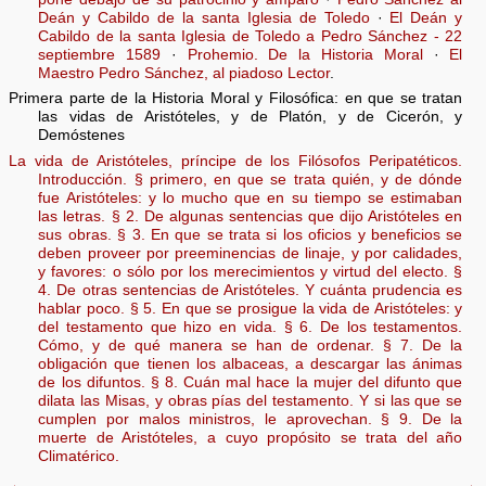
Deán y Cabildo de la santa Iglesia de Toledo
·
El Deán y
Cabildo de la santa Iglesia de Toledo a Pedro Sánchez - 22
septiembre 1589
·
Prohemio. De la Historia Moral
·
El
Maestro Pedro Sánchez, al piadoso Lector
.
Primera parte de la Historia Moral y Filosófica: en que se tratan
las vidas de Aristóteles, y de Platón, y de Cicerón, y
Demóstenes
La vida de Aristóteles, príncipe de los Filósofos Peripatéticos.
Introducción.
§ primero, en que se trata quién, y de dónde
fue Aristóteles: y lo mucho que en su tiempo se estimaban
las letras.
§ 2. De algunas sentencias que dijo Aristóteles en
sus obras.
§ 3. En que se trata si los oficios y beneficios se
deben proveer por preeminencias de linaje, y por calidades,
y favores: o sólo por los merecimientos y virtud del electo.
§
4. De otras sentencias de Aristóteles. Y cuánta prudencia es
hablar poco.
§ 5. En que se prosigue la vida de Aristóteles: y
del testamento que hizo en vida.
§ 6. De los testamentos.
Cómo, y de qué manera se han de ordenar.
§ 7. De la
obligación que tienen los albaceas, a descargar las ánimas
de los difuntos.
§ 8. Cuán mal hace la mujer del difunto que
dilata las Misas, y obras pías del testamento. Y si las que se
cumplen por malos ministros, le aprovechan.
§ 9. De la
muerte de Aristóteles, a cuyo propósito se trata del año
Climatérico.
←
→