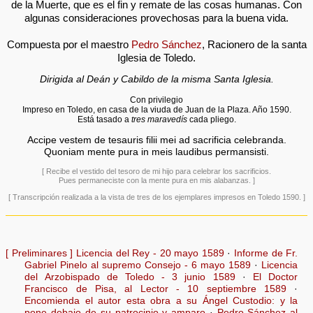
de la Muerte, que es el fin y remate de las cosas humanas. Con
algunas consideraciones provechosas para la buena vida.
Compuesta por el maestro
Pedro Sánchez
, Racionero de la santa
Iglesia de Toledo.
Dirigida al Deán y Cabildo de la misma Santa Iglesia.
Con privilegio
Impreso en Toledo, en casa de la viuda de Juan de la Plaza. Año 1590.
Está tasado a
tres maravedís
cada pliego.
Accipe vestem de tesauris filii mei ad sacrificia celebranda.
Quoniam mente pura in meis laudibus permansisti.
[ Recibe el vestido del tesoro de mi hijo para celebrar los sacrificios.
Pues permaneciste con la mente pura en mis alabanzas. ]
[ Transcripción realizada a la vista de tres de los ejemplares impresos en Toledo 1590. ]
[ Preliminares ]
Licencia del Rey - 20 mayo 1589
·
Informe de Fr.
Gabriel Pinelo al supremo Consejo - 6 mayo 1589
·
Licencia
del Arzobispado de Toledo - 3 junio 1589
·
El Doctor
Francisco de Pisa, al Lector - 10 septiembre 1589
·
Encomienda el autor esta obra a su Ángel Custodio: y la
pone debajo de su patrocinio y amparo
·
Pedro Sánchez al