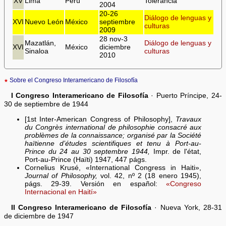
XV
Lima
Perú
Tolerancia
2004
20-26
Diálogo de lenguas y
XVI
Nuevo León
México
septiembre
culturas
2009
28 nov-3
Mazatlán,
Diálogo de lenguas y
XVI
México
diciembre
Sinaloa
culturas
2010
★
Sobre el Congreso Interamericano de Filosofía
I Congreso Interamericano de Filosofía
· Puerto Príncipe, 24-
30 de septiembre de 1944
[1st Inter-American Congress of Philosophy],
Travaux
du Congrès international de philosophie consacré aux
problèmes de la connaissance; organisé par la Société
haïtienne d’études scientifiques et tenu à Port-au-
Prince du 24 au 30 septembre 1944,
Impr. de l'état,
Port-au-Prince (Haïti) 1947, 447 págs.
Cornelius Krusé, «International Congress in Haiti»,
Journal of Philosophy,
vol. 42, nº 2 (18 enero 1945),
págs. 29-39. Versión en español:
«Congreso
Internacional en Haití»
II Congreso Interamericano de Filosofía
· Nueva York, 28-31
de diciembre de 1947