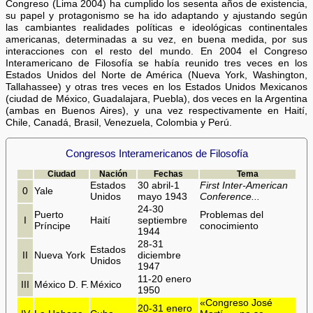
Congreso (Lima 2004) ha cumplido los sesenta años de existencia,
su papel y protagonismo se ha ido adaptando y ajustando según
las cambiantes realidades políticas e ideológicas continentales
americanas, determinadas a su vez, en buena medida, por sus
interacciones con el resto del mundo. En 2004 el Congreso
Interamericano de Filosofía se había reunido tres veces en los
Estados Unidos del Norte de América (Nueva York, Washington,
Tallahassee) y otras tres veces en los Estados Unidos Mexicanos
(ciudad de México, Guadalajara, Puebla), dos veces en la Argentina
(ambas en Buenos Aires), y una vez respectivamente en Haití,
Chile, Canadá, Brasil, Venezuela, Colombia y Perú.
Congresos Interamericanos de Filosofía
Ciudad
Nación
Fechas
Tema
Estados
30 abril-1
First Inter-American
0
Yale
Unidos
mayo 1943
Conference...
24-30
Puerto
Problemas del
I
Haití
septiembre
Príncipe
conocimiento
1944
28-31
Estados
II
Nueva York
diciembre
Unidos
1947
11-20 enero
III
México D. F.
México
1950
«Congreso José
20-31 enero