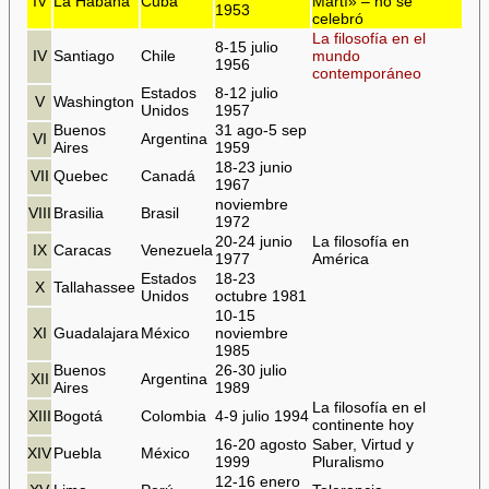
IV
La Habana
Cuba
Martí» – no se
1953
celebró
La filosofía en el
8-15 julio
IV
Santiago
Chile
mundo
1956
contemporáneo
Estados
8-12 julio
V
Washington
Unidos
1957
Buenos
31 ago-5 sep
VI
Argentina
Aires
1959
18-23 junio
VII
Quebec
Canadá
1967
noviembre
VIII
Brasilia
Brasil
1972
20-24 junio
La filosofía en
IX
Caracas
Venezuela
1977
América
Estados
18-23
X
Tallahassee
Unidos
octubre 1981
10-15
XI
Guadalajara
México
noviembre
1985
Buenos
26-30 julio
XII
Argentina
Aires
1989
La filosofía en el
XIII
Bogotá
Colombia
4-9 julio 1994
continente hoy
16-20 agosto
Saber, Virtud y
XIV
Puebla
México
1999
Pluralismo
12-16 enero