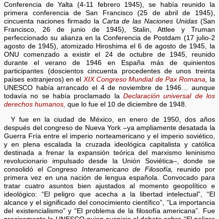
Conferencia de Yalta (4-11 febrero 1945), se había reunido la
primera conferencia de San Francisco (25 de abril de 1945),
cincuenta naciones firmado la
Carta de las Naciones Unidas
(San
Francisco, 26 de junio de 1945), Stalin, Attlee y Truman
perfeccionado su alianza en la Conferencia de Postdam (17 julio-2
agosto de 1945), atomizado Hiroshima el 6 de agosto de 1945, la
ONU comenzado a existir el 24 de octubre de 1945, reunido
durante el verano de 1946 en España más de quinientos
participantes (doscientos cincuenta procedentes de unos treinta
países extranjeros) en el
XIX Congreso Mundial de Pax Romana,
la
UNESCO había arrancado el 4 de noviembre de 1946… aunque
todavía no se había proclamado la
Declaración universal de los
derechos humanos,
que lo fue el 10 de diciembre de 1948.
Y fue en la ciudad de México, en enero de 1950, dos años
después del congreso de Nueva York –ya ampliamente desatada la
Guerra Fría entre el imperio norteamericano y el imperio soviético,
y en plena escalada la cruzada ideológica capitalista y católica
destinada a frenar la expansión teórica del marxismo leninismo
revolucionario impulsado desde la Unión Soviética–, donde se
consolidó el
Congreso Interamericano de Filosofía,
reunido por
primera vez en una nación de lengua española. Convocado para
tratar cuatro asuntos bien ajustados al momento geopolítico e
ideológico: “El peligro que acecha a la libertad intelectual”, “El
alcance y el significado del conocimiento científico”, “La importancia
del existencialismo” y “El problema de la filosofía americana”. Fue