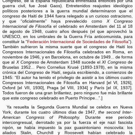
Congreso, de la España republicana enfrentada entonces por una
guerra civil, fue José Gaos). Entretenidos reajustes ideológico
políticos posteriores a la guerra mundial determinaron que el
congreso de Haití de 1944 fuera relegado a un curioso ostracismo,
y que “oficialmente” haya prevalecido como
X Congreso
Internacional de Filosofía
el celebrado en Amsterdam del 11 al 18
de agosto de 1948, cuatro años después (el que aprovechó la
UNESCO, en los umbrales de la Guerra Fría anticomunista, para
constituir la “
Federación Internacional de Sociedades de Filosofía
”).
También sufrieron la misma suerte que el congreso de Haití los
Congresos Internacionales de Filosofía celebrados en Roma, en
noviembre de 1946, y en Barcelona, en octubre de 1949... de forma
que al
X Congreso
de Amsterdam 1948 sucede el
XI Congreso
de
Bruselas 1952... Pero Cornelius Krusé (1893-1978), en la misma
crónica del Congreso de Haití, seguía escribiendo, a comienzos de
1945: “El autor ha tenido el privilegio de asistir a los últimos cuatro
Congresos Internacionales de Filosofía en Harvard [el VI, 1926],
Oxford [el VII, 1930], Praga [el VIII, 1934] y París [el IX, 1937].
Todos fueron de una gran brillantez, pero ninguno fue más brillante
que este congreso celebrado en Puerto Príncipe...”.]
Ya resuelta la Segunda Guerra Mundial se celebra en Nueva
York, durante los cuatro últimos días de 1947,
the second Inter-
American Congress of Philosophy.
Durante ese periodo
intercongresual, derrotado ya por la fuerza el eje nazi fascista
nipón, se había impuesto la pax guasintoniano moscovita: los
aliados Stalin, Churchill y Roosevelt habían celebrado la