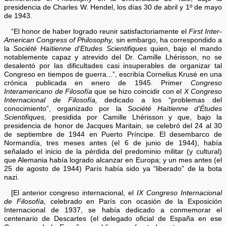
presidencia de Charles W. Hendel, los días 30 de abril y 1º de mayo
de 1943.
“El honor de haber logrado reunir satisfactoriamente el
First Inter-
American Congress of Philosophy,
sin embargo, ha correspondido a
la
Société Haïtienne d'Etudes Scientifiques
quien, bajo el mando
notablemente capaz y atrevido del Dr. Camille Lhérisson, no se
desalentó por las dificultades casi insuperables de organizar tal
Congreso en tiempos de guerra...”, escribía Cornelius Krusé en una
crónica publicada en enero de 1945. Primer
Congreso
Interamericano de Filosofía
que se hizo coincidir con el
X Congreso
Internacional de Filosofía,
dedicado a los “problemas del
conocimiento”, organizado por la
Société Haïtienne d'Études
Scientifiques,
presidida por Camille Lhérisson y que, bajo la
presidencia de honor de Jacques Maritain, se celebró del 24 al 30
de septiembre de 1944 en Puerto Príncipe. El desembarco de
Normandía, tres meses antes (el 6 de junio de 1944), había
señalado el inicio de la pérdida del predominio militar (y cultural)
que Alemania había logrado alcanzar en Europa; y un mes antes (el
25 de agosto de 1944) París había sido ya “liberado” de la bota
nazi.
[El anterior congreso internacional, el
IX Congreso Internacional
de Filosofía,
celebrado en París con ocasión de la Exposición
Internacional de 1937, se había dedicado a conmemorar el
centenario de Descartes (el delegado oficial de España en ese