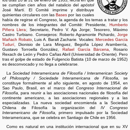
los días 20 al 31 de enero de 1953, fecha en que
se cumplían cien años del natalicio del
apóstol
José Martí. El Comité imprime y distribuye
quinientas circulares con las
Bases
por las cuales
había de regirse el Congreso, la agenda de los temas a tratar y los
nombres de los integrantes del Comité: Presidente,
Humberto
Piñera Llera
; Secretario, Pedro V. Aja Jorge; Tesorero, Máximo
Castro Turbiano. Consejeros: Roberto Agramonte Pichardo,
Jorge
Mañach Robato
, Luis A. Baralt Zacharie. Vocales:
Mercedes García
Tudurí
, Dionisio de Lara Minguez, Begoña López Aramberría,
Gustavo Torroella González,
Rafael García Bárcena
, Rosario
Rexach de León y Pedro Cañas Abril (Universidad de Oriente). Pero
tras el golpe de estado de Fulgencio Batista (10 de marzo de 1952)
es desconvocado y no llega a celebrarse.
La
Sociedad Interamericana de Filosofía / Interamerican Society
of Philosophy / Sociedade Interamericana de Filosofia,
se
constituye formalmente al año siguiente, en agosto de 1954, en
Sao Paulo, Brasil, en el marco del
Congreso Internacional de
Filosofía,
para reunir a las asociaciones nacionales de filosofía del
continente americano, a las asociaciones regionales y a las
especializadas. La nueva sociedad encomienda a la Sociedad
Chilena de Filosofía la organización del
IV Congreso
Interamericano de Filosofía,
primero impulsado por la Sociedad
Interamericana, que se celebra en Santiago de Chile en 1956.
Como es natural en una institución internacional que en su XV