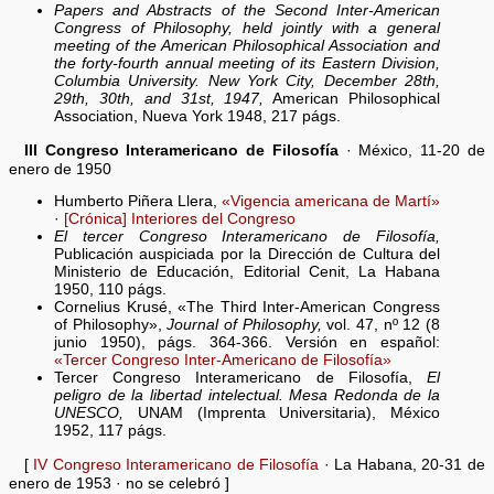
Papers and Abstracts of the Second Inter-American
Congress of Philosophy, held jointly with a general
meeting of the American Philosophical Association and
the forty-fourth annual meeting of its Eastern Division,
Columbia University. New York City, December 28th,
29th, 30th, and 31st, 1947,
American Philosophical
Association, Nueva York 1948, 217 págs.
III Congreso Interamericano de Filosofía
· México, 11-20 de
enero de 1950
Humberto Piñera Llera,
«Vigencia americana de Martí»
·
[Crónica] Interiores del Congreso
El tercer Congreso Interamericano de Filosofía,
Publicación auspiciada por la Dirección de Cultura del
Ministerio de Educación, Editorial Cenit, La Habana
1950, 110 págs.
Cornelius Krusé, «The Third Inter-American Congress
of Philosophy»,
Journal of Philosophy,
vol. 47, nº 12 (8
junio 1950), págs. 364-366. Versión en español:
«Tercer Congreso Inter-Americano de Filosofía»
Tercer Congreso Interamericano de Filosofía,
El
peligro de la libertad intelectual. Mesa Redonda de la
UNESCO,
UNAM (Imprenta Universitaria), México
1952, 117 págs.
[
IV Congreso Interamericano de Filosofía
· La Habana, 20-31 de
enero de 1953 · no se celebró ]