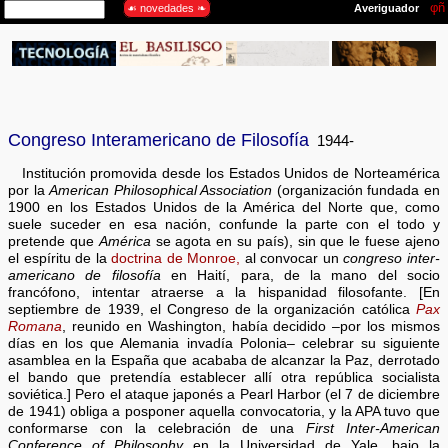
Congreso Interamericano de Filosofía
1944-
Institución promovida desde los Estados Unidos de Norteamérica
por la
American Philosophical Association
(organización fundada en
1900 en los Estados Unidos de la América del Norte que, como
suele suceder en esa nación, confunde la parte con el todo y
pretende que
América
se agota en su país), sin que le fuese ajeno
el espíritu de la
doctrina de Monroe,
al convocar un
congreso inter-
americano de filosofía
en Haití, para, de la mano del socio
francófono, intentar atraerse a la hispanidad filosofante. [En
septiembre de 1939, el Congreso de la organización católica
Pax
Romana
, reunido en Washington, había decidido –por los mismos
días en los que Alemania invadía Polonia– celebrar su siguiente
asamblea en la España que acababa de alcanzar la Paz, derrotado
el bando que pretendía establecer allí otra república socialista
soviética.] Pero el ataque japonés a Pearl Harbor (el 7 de diciembre
de 1941) obliga a posponer aquella convocatoria, y la APA tuvo que
conformarse con la celebración de una
First Inter-American
Conference of Philosophy
en la Universidad de Yale, bajo la