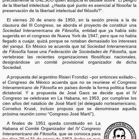
precisamente la UNESCO quien auspicia el debate sobre “El peligro
de la libertad intelectual. ¿Hasta qué punto es esencial al filosofar la
preservación de la libertad intelectual del filósofo?”.
El viernes 20 de enero de 1950, en la sesión previa a la de
clausura del III Congreso, se aborda el proyecto de constituir una
Sociedad Interamericana de Filosofía,
entidad que ya había sido
sugerida en el congreso de Nueva York de 1947, pero que no había
llegado a cuajar, quizá porque se notaban demasiado los intereses
del yanqui. En México se acuerda que tal
Sociedad Interamericana
de Filosofía
fuese una
Federación de Sociedades de Filosofía,
que
vertebrase las recientes organizaciones filosóficas nacionales,
designándose un comité provisional organizador de dicha
Sociedad.
A propuesta del argentino Risieri Frondizi –por entonces exilado–,
el Congreso de México acuerda que no se reuniese el
Congreso
Interamericano de Filosofía
en países donde la forma política fuese
dictatorial. Y a propuesta de José Gaos se decide que el IV
Congreso se celebrase en La Habana, en 1953, por cumplirse los
cien años del natalicio de José Martí (el delegado norteamericano,
Cornelius Krusé, incluso propuso que se denominase aquella
próxima reunión como “Congreso José Martí”).
A finales de 1951 queda constituido en La
Habana el Comité Organizador del
IV Congreso
Interamericano de Filosofía,
que se convoca para