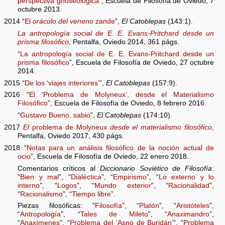
perspectiva gnoseológica
”, Escuela de Filosofía de Oviedo, 7
octubre 2013.
2014 “
El
oráculo del veneno
zande
”,
El Catoblepas
(143:1).
La antropología social de E. E. Evans-Pritchard desde un
prisma filosófico
, Pentalfa, Oviedo 2014, 361 págs.
“
La antropología social de E. E. Evans-Pritchard desde un
prisma filosófico
”, Escuela de Filosofía de Oviedo, 27 octubre
2014.
2015 “
De los ‘viajes interiores’
”,
El Catoblepas
(157:9).
2016 “
El ‘Problema de Molyneux’, desde el Materialismo
Filosófico
”, Escuela de Filosofía de Oviedo, 8 febrero 2016.
“
Gustavo Bueno, sabio
”,
El Catoblepas
(174:10).
2017
El
problema de Molyneux
desde el materialismo filosófico
,
Pentalfa, Oviedo 2017, 430 págs.
2018 “
Notas para un análisis filosófico de la noción actual de
ocio
”, Escuela de Filosofía de Oviedo, 22 enero 2018.
Comentarios críticos al
Diccionario Soviético de Filosofía
:
“
Bien y mal
”, “
Dialéctica
”, “
Empirismo
”, “
Lo externo y lo
interno
”, “
Logos
”, “
Mundo exterior
”, “
Racionalidad
”,
“
Racionalismo
”, “
Tiempo libre
”.
Piezas filosóficas: “
Filosofía
”, “
Platón
”, “
Aristóteles
”,
“
Antropología
”, “
Tales de Mileto
”, “
Anaximandro
”,
“
Anaxímenes
”, “
Problema del ‘Asno de Buridán’
”, “
Problema