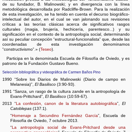
de su fundador, B. Malinowski; y en divergencia con la línea
metodológica desarrollada por Radcliffe-Brown. Para la realización
de esta investigación, se ha tenido en cuenta el decurso biográfico-
intelectual del autor, en el cual se van jalonando sus revisiones
críticas a las teorías clásicas acerca de significativos rasgos
culturales (magia, brujería, hechicería, parentesco...) y su
significación en el contexto de la antropología social, determinando
así su peculiar concepción “estructural-funcionalista” que, desde las
coordenadas de esta investigación denominamos
“constructivismo”.» (
Teseo
).
Participa en la denominada Escuela de Filosofía de Oviedo, y es
patrono de la Fundación Gustavo Bueno.
Selección bibliográfica y videográfica de Carmen Baños Pino
1990 “Sobre los Diarios de Malinowski (Diario de campo en
Melanesia)”,
El Basilisco
(3:90-93).
1991 “Sanza, un rasgo de la cultura zande en la antropología de
Evans-Prittchard”,
El Basilisco
(10:59-67).
2013 “
La confesión, canon de la literatura autobiográfica
”,
El
Catoblepas
(137:1).
“
Homenaje a Secundino Fernández García
”, Escuela de
Filosofía de Oviedo, 7 octubre 2013.
“
La antropología social de Evans-Pritchard desde una