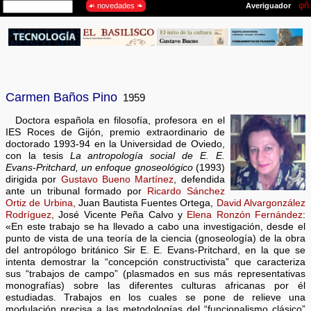
Carmen Baños Pino
1959
Doctora española en filosofía, profesora en el
IES Roces de Gijón, premio extraordinario de
doctorado 1993-94 en la Universidad de Oviedo,
con la tesis
La antropología social de E. E.
Evans-Pritchard, un enfoque gnoseológico
(1993)
dirigida por
Gustavo Bueno Martínez
, defendida
ante un tribunal formado por
Ricardo Sánchez
Ortiz de Urbina,
Juan Bautista Fuentes Ortega,
David Alvargonzález
Rodríguez,
José Vicente Peña Calvo y
Elena Ronzón Fernández
:
«En este trabajo se ha llevado a cabo una investigación, desde el
punto de vista de una teoría de la ciencia (gnoseología) de la obra
del antropólogo británico Sir E. E. Evans-Pritchard, en la que se
intenta demostrar la “concepción constructivista” que caracteriza
sus “trabajos de campo” (plasmados en sus más representativas
monografías) sobre las diferentes culturas africanas por él
estudiadas. Trabajos en los cuales se pone de relieve una
modulación precisa a las metodologías del “funcionalismo clásico”