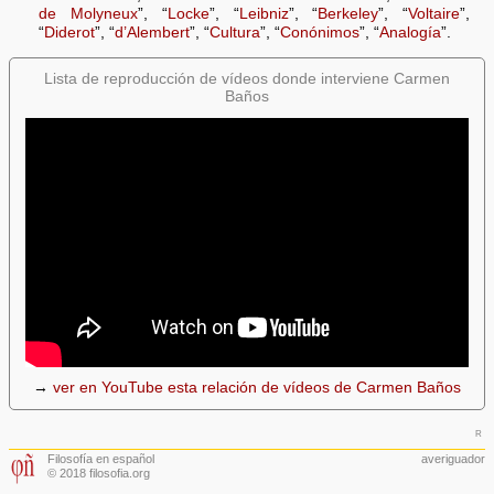
de Molyneux
”, “
Locke
”, “
Leibniz
”, “
Berkeley
”, “
Voltaire
”,
“
Diderot
”, “
d’Alembert
”, “
Cultura
”, “
Conónimos
”, “
Analogía
”.
Lista de reproducción de vídeos donde interviene Carmen
Baños
→
ver en YouTube esta relación de vídeos de Carmen Baños
r
Filosofía en español
averiguador
© 2018 filosofia.org