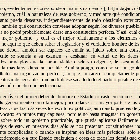
nto, evidentemente corresponde a una misma ciencia [184] indagar cuál
bierno, cuál la naturaleza de este gobierno, y mediante qué condicion
uanto pueda desearse, independientemente de todo obstáculo exterior;
r también qué constitución conviene adoptar según los diversos pueblo
es no podrá probablemente darse una constitución perfecta. Y así, cuál e
l mejor gobierno, y cuál es el mejor relativamente a los elementos
e; he aquí lo que deben saber el legislador y el verdadero hombre de E
que deben también ser capaces de emitir su juicio sobre una const
mente se someta a su examen, y designar, en virtud de los datos
 los principios que la harían viable desde su origen, y le asegurar
a, la más larga duración posible. Aquí supongo, como se ve, un gobi
ibido una organización perfecta, aunque sin carecer completamente po
entos indispensables, que no hubiese sacado todo el partido posible de 
sen aún mucho que perfeccionar.
 demás, si el primer deber del hombre de Estado consiste en conocer la 
do generalmente como la mejor, pueda darse a la mayor parte de las c
fesar, que las más veces los escritores políticos, aun dando pruebas de g
ivocado en puntos muy capitales; porque no basta imaginar un gobiern
 sobre todo un gobierno practicable, que pueda aplicarse fácilmente
jos de esto, en nuestros días sólo se nos presentan constituciones in
nte complicadas; o cuando se inspiran en ideas más prácticas, sólo s
cedemonia o a otro Estado cualquiera a costa de todos los demás que e