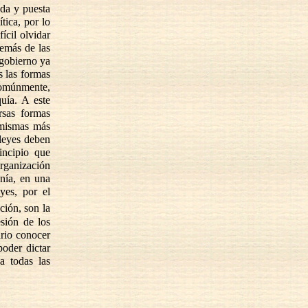
ada y puesta
tica, por lo
ícil olvidar
demás de las
 gobierno ya
s las formas
 comúnmente,
uía. A este
rsas formas
 mismas más
 leyes deben
incipio que
organización
anía, en una
yes, por el
ución, son la
esión de los
ario conocer
poder dictar
a todas las