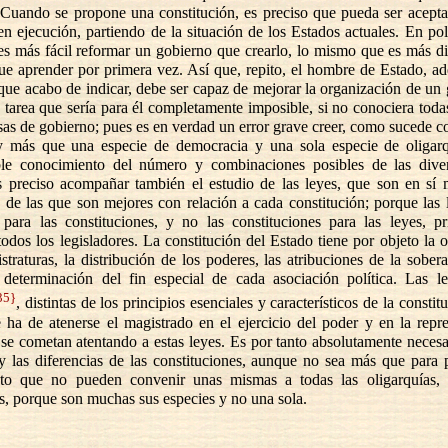
 Cuando se propone una constitución, es preciso que pueda ser acept
en ejecución, partiendo de la situación de los Estados actuales. En polí
s más fácil reformar un gobierno que crearlo, lo mismo que es más dif
ue aprender por primera vez. Así que, repito, el hombre de Estado, a
que acabo de indicar, debe ser capaz de mejorar la organización de un
; tarea que sería para él completamente imposible, si no conociera toda
sas de gobierno; pues es en verdad un error grave creer, como sucede
 más que una especie de democracia y una sola especie de oligarq
ble conocimiento del número y combinaciones posibles de las dive
 es preciso acompañar también el estudio de las leyes, que son en sí
y de las que son mejores con relación a cada constitución; porque las
 para las constituciones, y no las constituciones para las leyes, pr
odos los legisladores. La constitución del Estado tiene por objeto la 
straturas, la distribución de los poderes, las atribuciones de la sober
a determinación del fin especial de cada asociación política. Las le
35}
, distintas de los principios esenciales y característicos de la constit
 ha de atenerse el magistrado en el ejercicio del poder y en la repr
 se cometan atentando a estas leyes. Es por tanto absolutamente neces
 las diferencias de las constituciones, aunque no sea más que para 
sto que no pueden convenir unas mismas a todas las oligarquías, 
, porque son muchas sus especies y no una sola.