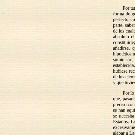
Por ta
forma de go
perfecto c
parte, sabe
de los cual
absoluto e
constituirl
añadirse, 
hipotética
suministre,
establecid
hubiese rec
de los elem
y que tuvie
Por lo
que, pasan
preciso con
se han equ
se necesita
Estados. Le
excesivame
alabar a La