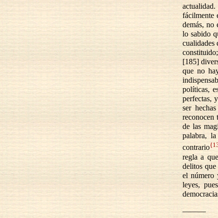
actualidad.
fácilmente 
demás, no e
lo sabido q
cualidades 
constituido
[185] diver
que no hay
indispensa
políticas,
perfectas, 
ser hechas
reconocen t
de las magi
palabra, l
{1
contrario
regla a que
delitos que
el número y
leyes, pue
democracias
———