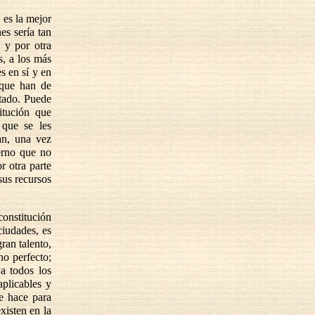
 es la mejor
es sería tan
 y por otra
s, a los más
s en sí y en
 que han de
stado. Puede
itución que
 que se les
ían, una vez
erno que no
r otra parte
sus recursos
constitución
iudades, es
ran talento,
o perfecto;
 a todos los
aplicables y
e hace para
xisten en la