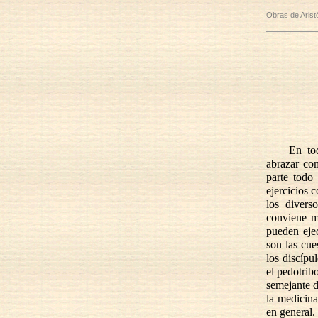
Obras de Arist
En tod
abrazar co
parte todo
ejercicios 
los divers
conviene m
pueden eje
son las cu
los discípu
el pedotrib
semejante d
la medicina
en general.