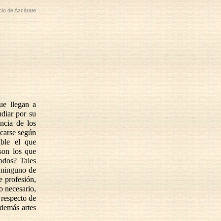
icio de Azcárate
ue llegan a
diar por su
ncia de los
icarse según
able el que
son los que
odos? Tales
 ninguno de
e profesión,
o necesario,
 respecto de
 demás artes