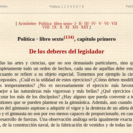
óteles
Patr
Política
1
2
3
4
5
6
7
8
[
Aristóteles
·
Política· libro sexto
·
I
·
II
·
III
·
IV
·
V
·
VI
·
VII
VIII
·
IX
·
X
·
XI
·
XII
·
XIII
]
{134}
Política · libro sexto
, capítulo primero
De los deberes del legislador
as las artes y ciencias, que no son demasiado particulares, sino q
mpletamente todo un orden de hechos, cada una de aquéllas debe estu
 cuanto se refiere a su objeto especial. Tomemos por ejemplo la cie
corporales. ¿Cuál es la utilidad de estos ejercicios? ¿Cómo deben modif
os temperamentos? ¿No es necesariamente el ejercicio más favor
ejor a las naturalezas más vigorosas y más bellas? ¿Qué ejercicios 
cutar los más de los discípulos? ¿Hay alguno que pueda convenir a t
estiones que se pueden plantear en la gimnástica. Además, aun cuando
los del gimnasio aspirase a adquirir el vigor y la destreza de un atleta d
o y el gimnasta no son por eso menos capaces de proporcionarle, en cas
esarrollo de fuerzas. Una observación análoga sería igualmente exacta
, de la construcción naval, de la fabricación de vestidos y de todas las