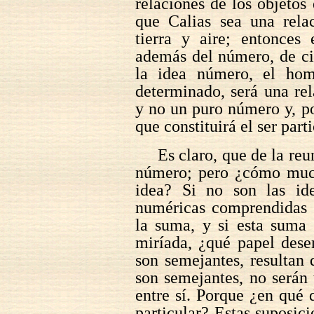
relaciones de los objetos
que Calias sea una rela
tierra y aire; entonces
además del número, de cie
la idea número, el ho
determinado, será una rel
y no un puro número y, po
que constituirá el ser parti
Es claro, que de la re
número; pero ¿cómo much
idea? Si no son las id
numéricas comprendidas b
la suma, y si esta suma
miríada, ¿qué papel dese
son semejantes, resultan
son semejantes, no serán 
entre sí. Porque ¿en qué
particular? Estas suposici