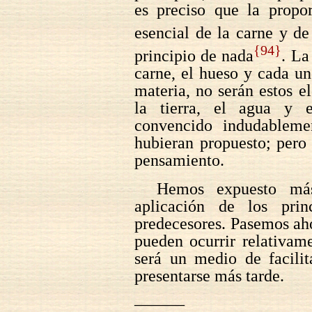
es preciso que la propor
esencial de la carne y d
{94}
principio de nada
. La
carne, el hueso y cada un
materia, no serán estos 
la tierra, el agua y 
convencido indudablemen
hubieran propuesto; pero 
pensamiento.
Hemos expuesto más 
aplicación de los pri
predecesores. Pasemos aho
pueden ocurrir relativam
será un medio de facilit
presentarse más tarde.
———