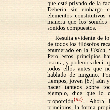
que esté privado de la fac
Debería sin embargo co
elementos constitutivos
manera que los sonidos 
sonidos compuestos.
Resulta evidente de lo
de todos los filósofos re
enumerado en la
Física
,
Pero estos principios h
oscura, y podemos decir q
todos ellos antes que n
hablado de ninguno. Por
tiempos, joven [87] aún y
hacer tanteos sobre to
ejemplo, dice que lo q
{92}
proporción
. Ahora b
principios, la forma prop