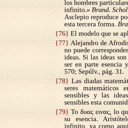
los hombres particulare
infinito.»
Brand. Schol
Asclepio reproduce po
esta tercera forma.
Bra
{76}
El modelo que se apl
{77}
Alejandro de Afrodis
no puede corresponder
ideas. Si las ideas so
ser en parte esencia 
570; Sepúlv., pág. 31.
{78}
Las diadas matemáti
seres matemáticos e
sensibles y las idea
sensibles esta comunid
{79}
Το δυας εινας, lo qu
su esencia. Aristóte
infinito, ya como aqu