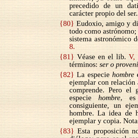
precedido de un dati
carácter propio del ser.
{80}
Eudoxio, amigo y dis
todo como astrónomo; 
sistema astronómico de
8.
{81}
Véase en el lib.
V,
términos:
ser o proveni
{82}
La especie
hombre
e
ejemplar con relación 
comprende. Pero el
especie
hombre,
es 
consiguiente, un eje
hombre. La idea de h
ejemplar y copia. Nota
{83}
Esta proposición no