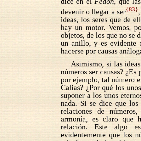
dice en el
Fedón
, que la
{83}
devenir o llegar a ser
ideas, los seres que de el
hay un motor. Vemos, por
objetos, de los que no se 
un anillo, y es evidente
hacerse por causas análoga
Asimismo, si las idea
números ser causas? ¿Es p
por ejemplo, tal número el
Calias? ¿Por qué los unos
suponer a los unos eternos
nada. Si se dice que los
relaciones de números
armonía, es claro que h
relación. Este algo e
evidentemente que los 