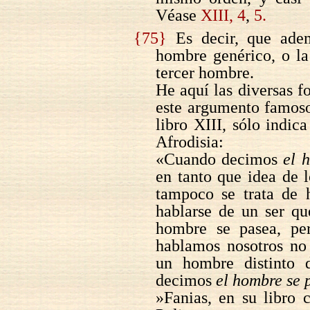
Véase
XIII, 4
,
5.
{75}
Es decir, que adem
hombre genérico, o la
tercer hombre.
He aquí las diversas f
este argumento famoso
libro XIII, sólo indi
Afrodisia:
«Cuando decimos
el 
en tanto que idea de l
tampoco se trata de 
hablarse de un ser q
hombre se pasea, pe
hablamos nosotros no 
un hombre distinto 
decimos
el hombre se 
»Fanias, en su libro c