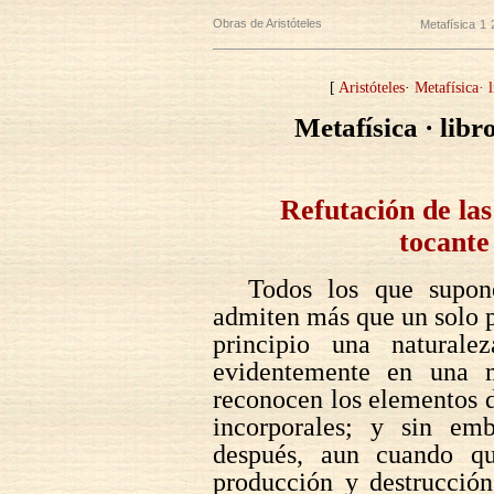
Obras de Aristóteles
Metafísica
1
[
Aristóteles
·
Metafísica· 
Metafísica · libr
Refutación de las
tocante 
Todos los que supon
admiten más que un solo pr
principio una naturale
evidentemente en una m
reconocen los elementos de
incorporales; y sin emb
después, aun cuando qu
producción y destrucción