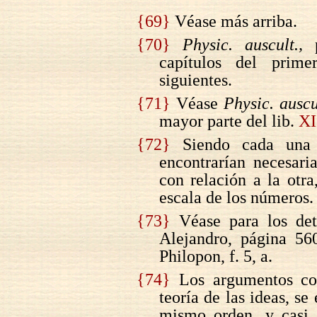
{69}
Véase más arriba.
{70}
Physic. auscult.,
p
capítulos del prime
siguientes.
{71}
Véase
Physic. auscu
mayor parte del lib.
XI
{72}
Siendo cada una 
encontrarían necesar
con relación a la otra
escala de los números.
{73}
Véase para los det
Alejandro, página 56
Philopon, f. 5, a.
{74}
Los argumentos con
teoría de las ideas, se
mismo orden, y casi 