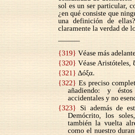
sol es un ser particular,
¿en qué consiste que ning
una definición de ellas?
claramente la verdad de l
———
{319}
Véase más adelante
{320}
Véase Aristóteles,
{321}
Δóξα.
{322}
Es preciso completa
añadiendo: y ésto
accidentales y no esenc
{323}
Si además de est
Demócrito, los soles
también la vuelta alr
como el nuestro durant