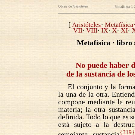
Obras de Aristóteles
Metafísica
1
[
Aristóteles
·
Metafísica·
VII
·
VIII
·
IX
·
X
·
XI
·
X
Metafísica · libro
No puede haber d
de la sustancia de lo
El conjunto y la forma
la una de la otra. Entien
compone mediante la reun
materia; la otra sustanc
definida. Todo lo que es 
está sujeto a la destru
{319}
semejante sustancia