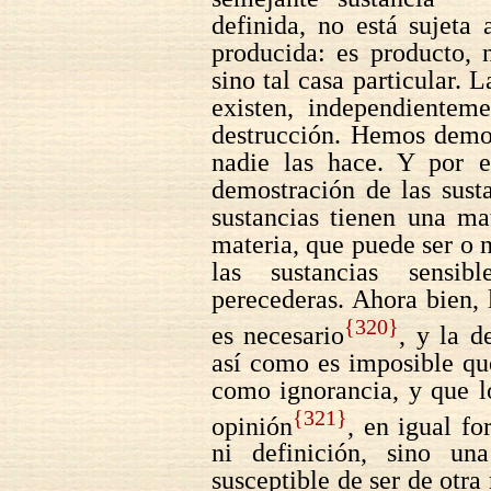
definida, no está sujeta
producida: es producto, 
sino tal casa particular. 
existen, independientem
destrucción. Hemos demos
nadie las hace. Y por e
demostración de las susta
sustancias tienen una mat
materia, que puede ser o n
las sustancias sensibl
perecederas. Ahora bien, 
{320}
es necesario
, y la d
así como es imposible que
como ignorancia, y que l
{321}
opinión
, en igual f
ni definición, sino un
susceptible de ser de otr