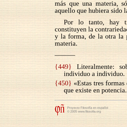
más que una materia, só
aquello que hubiera sido l
Por lo tanto, hay tr
constituyen la contrarieda
y la forma, de la otra la 
materia.
———
{449}
Literalmente: sob
individuo a individuo.
{450}
«Estas tres formas d
que existe en potencia
Proyecto Filosofía en español
© 2005 www.filosofia.org