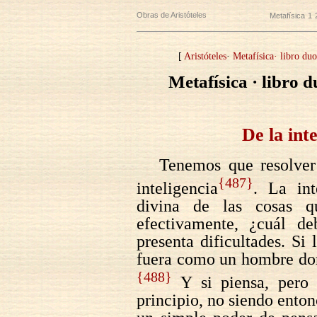
Obras de Aristóteles
Metafísica
1
[
Aristóteles
·
Metafísica· libro du
Metafísica · libro 
De la int
Tenemos que resolver 
{487}
inteligencia
. La int
divina de las cosas q
efectivamente, ¿cuál de
presenta dificultades. Si 
fuera como un hombre dor
{488}
Y si piensa, pero 
principio, no siendo enton