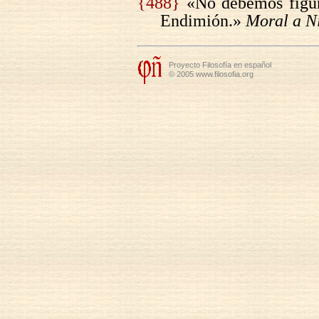
{488}
«No debemos figur
Endimión.»
Moral a N
Proyecto Filosofía en español
© 2005 www.filosofia.org