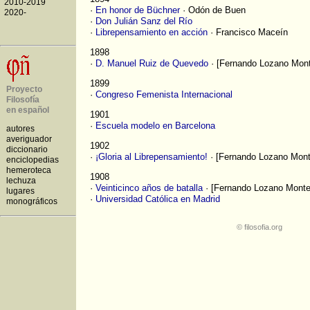
·
En honor de Büchner
· Odón de Buen
·
Don Julián Sanz del Río
·
Librepensamiento en acción
· Francisco Maceín
1898
·
D. Manuel Ruiz de Quevedo
· [Fernando Lozano Mon
1899
·
Congreso Femenista Internacional
1901
·
Escuela modelo en Barcelona
1902
·
¡Gloria al Librepensamiento!
· [Fernando Lozano Mont
1908
·
Veinticinco años de batalla
· [Fernando Lozano Monte
·
Universidad Católica en Madrid
©
filosofia.org