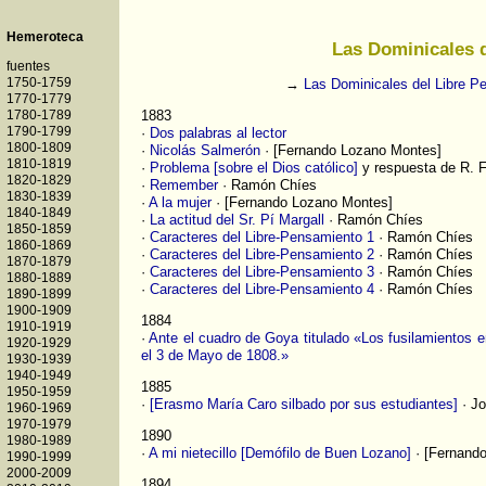
Las Dominicales 
→
Las Dominicales del Libre P
1883
·
Dos palabras al lector
·
Nicolás Salmerón
· [Fernando Lozano Montes]
·
Problema [sobre el Dios católico]
y respuesta de R. F
·
Remember
· Ramón Chíes
·
A la mujer
· [Fernando Lozano Montes]
·
La actitud del Sr. Pí Margall
· Ramón Chíes
·
Caracteres del Libre-Pensamiento 1
· Ramón Chíes
·
Caracteres del Libre-Pensamiento 2
· Ramón Chíes
·
Caracteres del Libre-Pensamiento 3
· Ramón Chíes
·
Caracteres del Libre-Pensamiento 4
· Ramón Chíes
1884
·
Ante el cuadro de Goya titulado «Los fusilamientos e
el 3 de Mayo de 1808.»
1885
·
[Erasmo María Caro silbado por sus estudiantes]
· Jo
1890
·
A mi nietecillo [Demófilo de Buen Lozano]
· [Fernand
1894