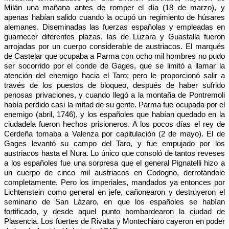
Milán una mañana antes de romper el día (18 de marzo), y
apenas habían salido cuando la ocupó un regimiento de húsares
alemanes. Diseminadas las fuerzas españolas y empleadas en
guarnecer diferentes plazas, las de Luzara y Guastalla fueron
arrojadas por un cuerpo considerable de austriacos. El marqués
de Castelar que ocupaba a Parma con ocho mil hombres no pudo
ser socorrido por el conde de Gages, que se limitó a llamar la
atención del enemigo hacia el Taro; pero le proporcionó salir a
través de los puestos de bloqueo, después de haber sufrido
penosas privaciones, y cuando llegó a la montaña de Pontremoli
había perdido casi la mitad de su gente. Parma fue ocupada por el
enemigo (abril, 1746), y los españoles que habían quedado en la
ciudadela fueron hechos prisioneros. A los pocos días el rey de
Cerdeña tomaba a Valenza por capitulación (2 de mayo). El de
Gages levantó su campo del Taro, y fue empujado por los
austriacos hasta el Nura. Lo único que consoló de tantos reveses
a los españoles fue una sorpresa que el general Pignatelli hizo a
un cuerpo de cinco mil austriacos en Codogno, derrotándole
completamente. Pero los imperiales, mandados ya entonces por
Lichtenstein como general en jefe, cañonearon y destruyeron el
seminario de San Lázaro, en que los españoles se habían
fortificado, y desde aquel punto bombardearon la ciudad de
Plasencia. Los fuertes de Rivalta y Montechiaro cayeron en poder