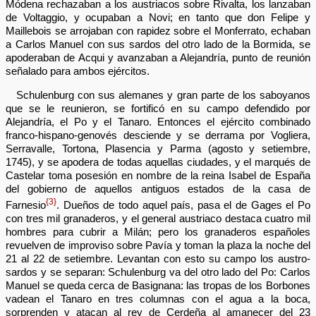
Módena rechazaban a los austriacos sobre Rivalta, los lanzaban
de Voltaggio, y ocupaban a Novi; en tanto que don Felipe y
Maillebois se arrojaban con rapidez sobre el Monferrato, echaban
a Carlos Manuel con sus sardos del otro lado de la Bormida, se
apoderaban de Acqui y avanzaban a Alejandría, punto de reunión
señalado para ambos ejércitos.
Schulenburg con sus alemanes y gran parte de los saboyanos
que se le reunieron, se fortificó en su campo defendido por
Alejandría, el Po y el Tanaro. Entonces el ejército combinado
franco-hispano-genovés desciende y se derrama por Vogliera,
Serravalle, Tortona, Plasencia y Parma (agosto y setiembre,
1745), y se apodera de todas aquellas ciudades, y el marqués de
Castelar toma posesión en nombre de la reina Isabel de España
del gobierno de aquellos antiguos estados de la casa de
{3}
Farnesio
. Dueños de todo aquel país, pasa el de Gages el Po
con tres mil granaderos, y el general austriaco destaca cuatro mil
hombres para cubrir a Milán; pero los granaderos españoles
revuelven de improviso sobre Pavía y toman la plaza la noche del
21 al 22 de setiembre. Levantan con esto su campo los austro-
sardos y se separan: Schulenburg va del otro lado del Po: Carlos
Manuel se queda cerca de Basignana: las tropas de los Borbones
vadean el Tanaro en tres columnas con el agua a la boca,
sorprenden y atacan al rey de Cerdeña al amanecer del 23