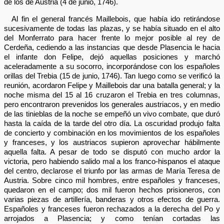
de los de Austria (4 de junio, 1746).
Al fin el general francés Maillebois, que había ido retirándose
sucesivamente de todas las plazas, y se había situado en el alto
del Monferrato para hacer frente lo mejor posible al rey de
Cerdeña, cediendo a las instancias que desde Plasencia le hacia
el infante don Felipe, dejó aquellas posiciones y marchó
aceleradamente a su socorro, incorporándose con los españoles
orillas del Trebia (15 de junio, 1746). Tan luego como se verificó la
reunión, acordaron Felipe y Maillebois dar una batalla general; y la
noche misma del 15 al 16 cruzaron el Trebia en tres columnas,
pero encontraron prevenidos los generales austriacos, y en medio
de las tinieblas de la noche se empeñó un vivo combate, que duró
hasta la caída de la tarde del otro día. La oscuridad produjo falta
de concierto y combinación en los movimientos de los españoles
y franceses, y los austriacos supieron aprovechar hábilmente
aquella falta. A pesar de todo se disputó con mucho ardor la
victoria, pero habiendo salido mal a los franco-hispanos el ataque
del centro, declarose el triunfo por las armas de María Teresa de
Austria. Sobre cinco mil hombres, entre españoles y franceses,
quedaron en el campo; dos mil fueron hechos prisioneros, con
varias piezas de artillería, banderas y otros efectos de guerra.
Españoles y franceses fueron rechazados a la derecha del Po y
arrojados a Plasencia; y como tenían cortadas las