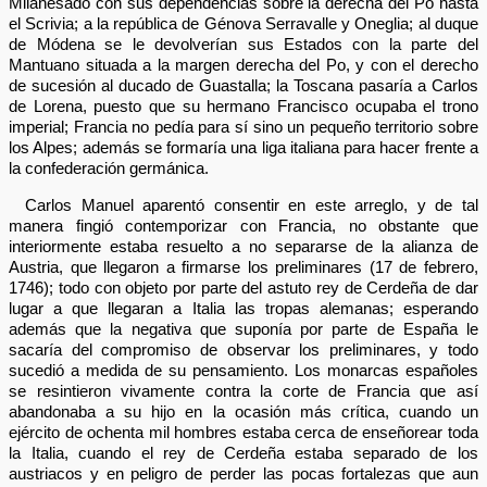
Milanesado con sus dependencias sobre la derecha del Po hasta
el Scrivia; a la república de Génova Serravalle y Oneglia; al duque
de Módena se le devolverían sus Estados con la parte del
Mantuano situada a la margen derecha del Po, y con el derecho
de sucesión al ducado de Guastalla; la Toscana pasaría a Carlos
de Lorena, puesto que su hermano Francisco ocupaba el trono
imperial; Francia no pedía para sí sino un pequeño territorio sobre
los Alpes; además se formaría una liga italiana para hacer frente a
la confederación germánica.
Carlos Manuel aparentó consentir en este arreglo, y de tal
manera fingió contemporizar con Francia, no obstante que
interiormente estaba resuelto a no separarse de la alianza de
Austria, que llegaron a firmarse los preliminares (17 de febrero,
1746); todo con objeto por parte del astuto rey de Cerdeña de dar
lugar a que llegaran a Italia las tropas alemanas; esperando
además que la negativa que suponía por parte de España le
sacaría del compromiso de observar los preliminares, y todo
sucedió a medida de su pensamiento. Los monarcas españoles
se resintieron vivamente contra la corte de Francia que así
abandonaba a su hijo en la ocasión más crítica, cuando un
ejército de ochenta mil hombres estaba cerca de enseñorear toda
la Italia, cuando el rey de Cerdeña estaba separado de los
austriacos y en peligro de perder las pocas fortalezas que aun