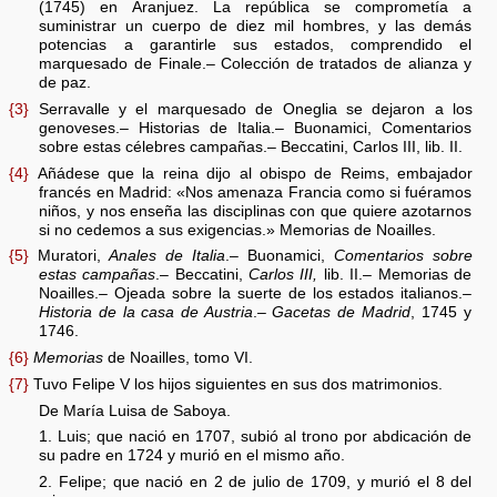
(1745) en Aranjuez. La república se comprometía a
suministrar un cuerpo de diez mil hombres, y las demás
potencias a garantirle sus estados, comprendido el
marquesado de Finale.– Colección de tratados de alianza y
de paz.
{3}
Serravalle y el marquesado de Oneglia se dejaron a los
genoveses.– Historias de Italia.– Buonamici, Comentarios
sobre estas célebres campañas.– Beccatini, Carlos III, lib. II.
{4}
Añádese que la reina dijo al obispo de Reims, embajador
francés en Madrid: «Nos amenaza Francia como si fuéramos
niños, y nos enseña las disciplinas con que quiere azotarnos
si no cedemos a sus exigencias.» Memorias de Noailles.
{5}
Muratori,
Anales de Italia
.– Buonamici,
Comentarios sobre
estas campañas
.– Beccatini,
Carlos III,
lib. II.– Memorias de
Noailles.– Ojeada sobre la suerte de los estados italianos.–
Historia de la casa de Austria
.–
Gacetas de Madrid
, 1745 y
1746.
{6}
Memorias
de Noailles, tomo VI.
{7}
Tuvo Felipe V los hijos siguientes en sus dos matrimonios.
De María Luisa de Saboya.
1. Luis; que nació en 1707, subió al trono por abdicación de
su padre en 1724 y murió en el mismo año.
2. Felipe; que nació en 2 de julio de 1709, y murió el 8 del