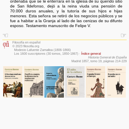
ordenaba que se le enterrara en la iglesia de su querido sitio
de San Ildefonso, dejó a la reina viuda una pensión de
70.000 duros anuales, y la tutoría de sus hijos e hijas
menores. Esta señora se retiró de los negocios públicos y se
fue a habitar a la Granja al lado de las cenizas de su difunto
esposo. Testamento manuscrito de Felipe V.
☜
☞
Filosofía en español
© 2023 filosofia.org
Modesto Lafuente Zamalloa (1806-1866)
Los 1600 suscriptores (30 tomos, 1850-1867)
·
Índice general
Historia General de España
Madrid 1857, tomo 19, páginas 214-229