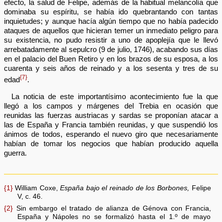
efecto, la salud de Felipe, además de la habitual melancolía que
dominaba su espíritu, se había ido quebrantando con tantas
inquietudes; y aunque hacía algún tiempo que no había padecido
ataques de aquellos que hicieran temer un inmediato peligro para
su existencia, no pudo resistir a uno de apoplejía que le llevó
arrebatadamente al sepulcro (9 de julio, 1746), acabando sus días
en el palacio del Buen Retiro y en los brazos de su esposa, a los
cuarenta y seis años de reinado y a los sesenta y tres de su
{7}
edad
.
La noticia de este importantísimo acontecimiento fue la que
llegó a los campos y márgenes del Trebia en ocasión que
reunidas las fuerzas austriacas y sardas se proponían atacar a
las de España y Francia también reunidas, y que suspendió los
ánimos de todos, esperando el nuevo giro que necesariamente
habían de tomar los negocios que habían producido aquella
guerra.
{1}
William Coxe,
España bajo el reinado de los Borbones,
Felipe
V, c. 46.
{2}
Sin embargo el tratado de alianza de Génova con Francia,
España y Nápoles no se formalizó hasta el 1.º de mayo