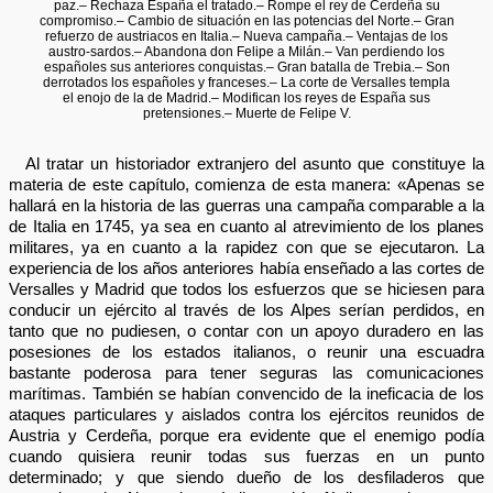
paz.– Rechaza España el tratado.– Rompe el rey de Cerdeña su
compromiso.– Cambio de situación en las potencias del Norte.– Gran
refuerzo de austriacos en Italia.– Nueva campaña.– Ventajas de los
austro-sardos.– Abandona don Felipe a Milán.– Van perdiendo los
españoles sus anteriores conquistas.– Gran batalla de Trebia.– Son
derrotados los españoles y franceses.– La corte de Versalles templa
el enojo de la de Madrid.– Modifican los reyes de España sus
pretensiones.– Muerte de Felipe V.
Al tratar un historiador extranjero del asunto que constituye la
materia de este capítulo, comienza de esta manera: «Apenas se
hallará en la historia de las guerras una campaña comparable a la
de Italia en 1745, ya sea en cuanto al atrevimiento de los planes
militares, ya en cuanto a la rapidez con que se ejecutaron. La
experiencia de los años anteriores había enseñado a las cortes de
Versalles y Madrid que todos los esfuerzos que se hiciesen para
conducir un ejército al través de los Alpes serían perdidos, en
tanto que no pudiesen, o contar con un apoyo duradero en las
posesiones de los estados italianos, o reunir una escuadra
bastante poderosa para tener seguras las comunicaciones
marítimas. También se habían convencido de la ineficacia de los
ataques particulares y aislados contra los ejércitos reunidos de
Austria y Cerdeña, porque era evidente que el enemigo podía
cuando quisiera reunir todas sus fuerzas en un punto
determinado; y que siendo dueño de los desfiladeros que