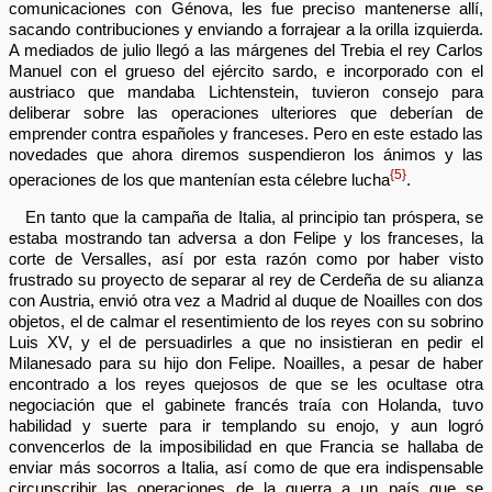
comunicaciones con Génova, les fue preciso mantenerse allí,
sacando contribuciones y enviando a forrajear a la orilla izquierda.
A mediados de julio llegó a las márgenes del Trebia el rey Carlos
Manuel con el grueso del ejército sardo, e incorporado con el
austriaco que mandaba Lichtenstein, tuvieron consejo para
deliberar sobre las operaciones ulteriores que deberían de
emprender contra españoles y franceses. Pero en este estado las
novedades que ahora diremos suspendieron los ánimos y las
{5}
operaciones de los que mantenían esta célebre lucha
.
En tanto que la campaña de Italia, al principio tan próspera, se
estaba mostrando tan adversa a don Felipe y los franceses, la
corte de Versalles, así por esta razón como por haber visto
frustrado su proyecto de separar al rey de Cerdeña de su alianza
con Austria, envió otra vez a Madrid al duque de Noailles con dos
objetos, el de calmar el resentimiento de los reyes con su sobrino
Luis XV, y el de persuadirles a que no insistieran en pedir el
Milanesado para su hijo don Felipe. Noailles, a pesar de haber
encontrado a los reyes quejosos de que se les ocultase otra
negociación que el gabinete francés traía con Holanda, tuvo
habilidad y suerte para ir templando su enojo, y aun logró
convencerlos de la imposibilidad en que Francia se hallaba de
enviar más socorros a Italia, así como de que era indispensable
circunscribir las operaciones de la guerra a un país que se