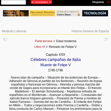
Modesto Lafuente
Historia General de España
☜
☞
Parte tercera
❦
Edad moderna
Libro VI
❦
Reinado de Felipe V
Capítulo XXII
Célebres campañas de Italia
Muerte de Felipe V
1745-1746
Nuevo plan de campaña.– Situación de las potencias de Europa.–
Adhesión de Génova al partido de los Borbones.– Reunión de tropas
españolas y francesas en Génova.– Atrevida y penosa marcha del
conde de Gages para incorporarse al infante don Felipe.– El francés
Maillebois.– El alemán Schulenburg.– Impetuosa entrada de
españoles en el Monferrato.– Avanzan a Alejandría.– Conquistas del
ejército franco-hispano-genovés.– Posesión de Parma a nombre de
Isabel Farnesio.– Derrota del rey de Cerdeña.– El infante don Felipe
en Milán.– Tratos y negociaciones entre Francia y Cerdeña.– Doble y
falsa conducta de Carlos Manuel.– Fírmanse los preliminares para la