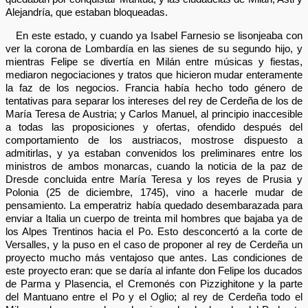
Alejandría, que estaban bloqueadas.
En este estado, y cuando ya Isabel Farnesio se lisonjeaba con
ver la corona de Lombardía en las sienes de su segundo hijo, y
mientras Felipe se divertía en Milán entre músicas y fiestas,
mediaron negociaciones y tratos que hicieron mudar enteramente
la faz de los negocios. Francia había hecho todo género de
tentativas para separar los intereses del rey de Cerdeña de los de
María Teresa de Austria; y Carlos Manuel, al principio inaccesible
a todas las proposiciones y ofertas, ofendido después del
comportamiento de los austriacos, mostrose dispuesto a
admitirlas, y ya estaban convenidos los preliminares entre los
ministros de ambos monarcas, cuando la noticia de la paz de
Dresde concluida entre María Teresa y los reyes de Prusia y
Polonia (25 de diciembre, 1745), vino a hacerle mudar de
pensamiento. La emperatriz había quedado desembarazada para
enviar a Italia un cuerpo de treinta mil hombres que bajaba ya de
los Alpes Trentinos hacia el Po. Esto desconcertó a la corte de
Versalles, y la puso en el caso de proponer al rey de Cerdeña un
proyecto mucho más ventajoso que antes. Las condiciones de
este proyecto eran: que se daría al infante don Felipe los ducados
de Parma y Plasencia, el Cremonés con Pizzighitone y la parte
del Mantuano entre el Po y el Oglio; al rey de Cerdeña todo el