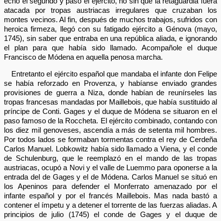
echó el segundo y pasó el ejército, no sin que la retaguardia fuera
atacada por tropas austriacas irregulares que cruzaban los
montes vecinos. Al fin, después de muchos trabajos, sufridos con
heroica firmeza, llegó con su fatigado ejército a Génova (mayo,
1745), sin saber que entraba en una república aliada, e ignorando
el plan para que había sido llamado. Acompañole el duque
Francisco de Módena en aquella penosa marcha.
Entretanto el ejército español que mandaba el infante don Felipe
se había reforzado en Provenza, y habíanse enviado grandes
provisiones de guerra a Niza, donde habían de reunírseles las
tropas francesas mandadas por Maillebois, que había sustituido al
príncipe de Conti. Gages y el duque de Módena se situaron en el
paso famoso de la Roccheta. El ejército combinado, contando con
los diez mil genoveses, ascendía a más de setenta mil hombres.
Por todos lados se formaban tormentas contra el rey de Cerdeña
Carlos Manuel. Lobkowitz había sido llamado a Viena, y el conde
de Schulenburg, que le reemplazó en el mando de las tropas
austriacas, ocupó a Novi y el valle de Luemmo para oponerse a la
entrada del de Gages y el de Módena. Carlos Manuel se situó en
los Apeninos para defender el Monferrato amenazado por el
infante español y por el francés Maillebois. Mas nada bastó a
contener el ímpetu y a detener el torrente de las fuerzas aliadas. A
principios de julio (1745) el conde de Gages y el duque de