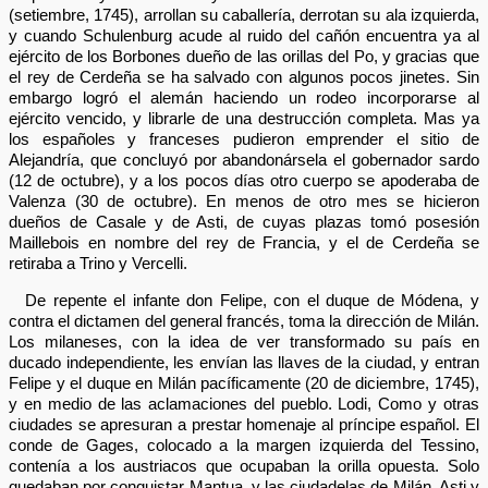
(setiembre, 1745), arrollan su caballería, derrotan su ala izquierda,
y cuando Schulenburg acude al ruido del cañón encuentra ya al
ejército de los Borbones dueño de las orillas del Po, y gracias que
el rey de Cerdeña se ha salvado con algunos pocos jinetes. Sin
embargo logró el alemán haciendo un rodeo incorporarse al
ejército vencido, y librarle de una destrucción completa. Mas ya
los españoles y franceses pudieron emprender el sitio de
Alejandría, que concluyó por abandonársela el gobernador sardo
(12 de octubre), y a los pocos días otro cuerpo se apoderaba de
Valenza (30 de octubre). En menos de otro mes se hicieron
dueños de Casale y de Asti, de cuyas plazas tomó posesión
Maillebois en nombre del rey de Francia, y el de Cerdeña se
retiraba a Trino y Vercelli.
De repente el infante don Felipe, con el duque de Módena, y
contra el dictamen del general francés, toma la dirección de Milán.
Los milaneses, con la idea de ver transformado su país en
ducado independiente, les envían las llaves de la ciudad, y entran
Felipe y el duque en Milán pacíficamente (20 de diciembre, 1745),
y en medio de las aclamaciones del pueblo. Lodi, Como y otras
ciudades se apresuran a prestar homenaje al príncipe español. El
conde de Gages, colocado a la margen izquierda del Tessino,
contenía a los austriacos que ocupaban la orilla opuesta. Solo
quedaban por conquistar Mantua, y las ciudadelas de Milán, Asti y