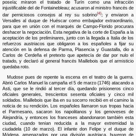
poseía; miraron el tratado de Turín como una infracción
injustificable del de Fontainebleau; acusaron al ministro francés de
{4}
dar perniciosos consejos al rey su sobrino
; y enviaron a
Versalles al duque de Huéscar como embajador extraordinario,
para que en unión con el marqués de Campo-Florido procurara
deshacer la negociación. Esta negativa de la corte de España a la
aceptación de los preliminares, junto con la llegada a Italia de los
refuerzos austriacos que obligaron a los españoles a fijar su
atención en la defensa de Parma, Plasencia y Guastalla, dio a
Carlos de Cerdeña el pretexto que apetecía de dar por nulo el
tratado, y declaró al general francés Maillebois que el armisticio
quedaba roto.
Mudose pues de repente la escena en el teatro de la guerra.
Abrió Carlos Manuel la campaña el 5 de marzo (1746) atacando a
Asti, que se le rindió al tercer día, quedando prisioneros cinco
oficiales generales, trescientos sesenta oficiales y cinco mil
soldados. Maillebois que iba en su socorro recibió en el camino la
noticia de su rendición. Los españoles llamaron sus tropas hacia
el Parmesano, sacaron los napolitanos y los genoveses de
Alejandría, y entonces los franceses abandonaron también esta
ciudad, cuando tenían reducida a la mayor extremidad la
ciudadela (10 de marzo). El infante don Felipe y el duque de
Módena, amenazados por una división austriaca, huyeron de