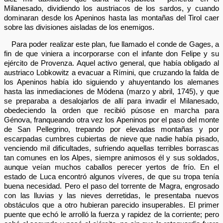
Milanesado, dividiendo los austriacos de los sardos, y cuando
dominaran desde los Apeninos hasta las montañas del Tirol caer
sobre las divisiones aisladas de los enemigos.
Para poder realizar este plan, fue llamado el conde de Gages, a
fin de que viniera a incorporarse con el infante don Felipe y su
ejército de Provenza. Aquel activo general, que había obligado al
austriaco Lobkowitz a evacuar a Rímini, que cruzando la falda de
los Apeninos había ido siguiendo y ahuyentando los alemanes
hasta las inmediaciones de Módena (marzo y abril, 1745), y que
se preparaba a desalojarlos de allí para invadir el Milanesado,
obedeciendo la orden que recibió púsose en marcha para
Génova, franqueando otra vez los Apeninos por el paso del monte
de San Pellegrino, trepando por elevadas montañas y por
escarpadas cumbres cubiertas de nieve que nadie había pisado,
venciendo mil dificultades, sufriendo aquellas terribles borrascas
tan comunes en los Alpes, siempre animosos él y sus soldados,
aunque veían muchos caballos perecer yertos de frío. En el
estado de Luca encontró algunos víveres, de que su tropa tenía
buena necesidad. Pero el paso del torrente de Magra, engrosado
con las lluvias y las nieves derretidas, le presentaba nuevos
obstáculos que a otro hubieran parecido insuperables. El primer
puente que echó le arrolló la fuerza y rapidez de la corriente; pero