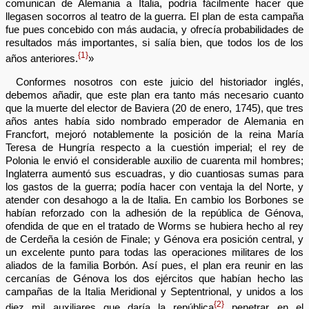
comunican de Alemania a Italia, podría fácilmente hacer que
llegasen socorros al teatro de la guerra. El plan de esta campaña
fue pues concebido con más audacia, y ofrecía probabilidades de
resultados más importantes, si salía bien, que todos los de los
{1}
años anteriores.
»
Conformes nosotros con este juicio del historiador inglés,
debemos añadir, que este plan era tanto más necesario cuanto
que la muerte del elector de Baviera (20 de enero, 1745), que tres
años antes había sido nombrado emperador de Alemania en
Francfort, mejoró notablemente la posición de la reina María
Teresa de Hungría respecto a la cuestión imperial; el rey de
Polonia le envió el considerable auxilio de cuarenta mil hombres;
Inglaterra aumentó sus escuadras, y dio cuantiosas sumas para
los gastos de la guerra; podía hacer con ventaja la del Norte, y
atender con desahogo a la de Italia. En cambio los Borbones se
habían reforzado con la adhesión de la república de Génova,
ofendida de que en el tratado de Worms se hubiera hecho al rey
de Cerdeña la cesión de Finale; y Génova era posición central, y
un excelente punto para todas las operaciones militares de los
aliados de la familia Borbón. Así pues, el plan era reunir en las
cercanías de Génova los dos ejércitos que habían hecho las
campañas de la Italia Meridional y Septentrional, y unidos a los
{2}
diez mil auxiliares que daría la república
penetrar en el