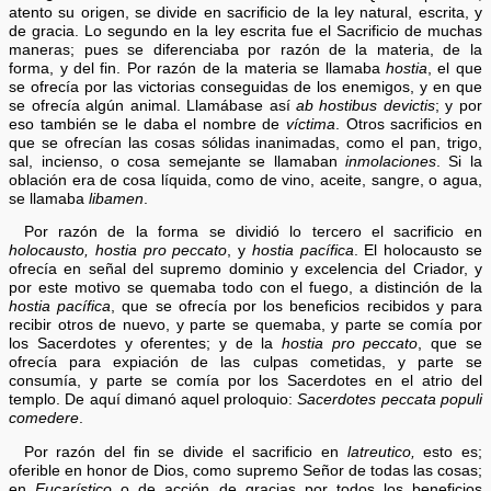
atento su origen, se divide en sacrificio de la ley natural, escrita, y
de gracia. Lo segundo en la ley escrita fue el Sacrificio de muchas
maneras; pues se diferenciaba por razón de la materia, de la
forma, y del fin. Por razón de la materia se llamaba
hostia
, el que
se ofrecía por las victorias conseguidas de los enemigos, y en que
se ofrecía algún animal. Llamábase así
ab hostibus devictis
; y por
eso también se le daba el nombre de
víctima
. Otros sacrificios en
que se ofrecían las cosas sólidas inanimadas, como el pan, trigo,
sal, incienso, o cosa semejante se llamaban
inmolaciones
. Si la
oblación era de cosa líquida, como de vino, aceite, sangre, o agua,
se llamaba
libamen
.
Por razón de la forma se dividió lo tercero el sacrificio en
holocausto, hostia pro peccato
, y
hostia pacífica
. El holocausto se
ofrecía en señal del supremo dominio y excelencia del Criador, y
por este motivo se quemaba todo con el fuego, a distinción de la
hostia pacífica
, que se ofrecía por los beneficios recibidos y para
recibir otros de nuevo, y parte se quemaba, y parte se comía por
los Sacerdotes y oferentes; y de la
hostia pro peccato
, que se
ofrecía para expiación de las culpas cometidas, y parte se
consumía, y parte se comía por los Sacerdotes en el atrio del
templo. De aquí dimanó aquel proloquio:
Sacerdotes peccata populi
comedere
.
Por razón del fin se divide el sacrificio en
latreutico,
esto es;
oferible en honor de Dios, como supremo Señor de todas las cosas;
en
Eucarístico
o de acción de gracias por todos los beneficios