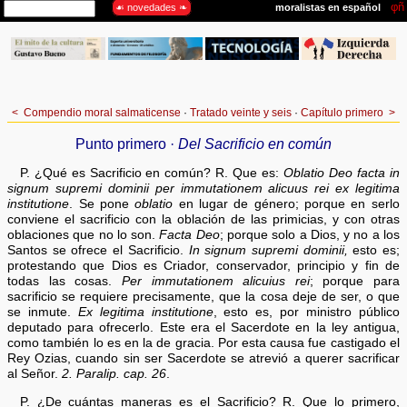
<
Compendio moral salmaticense
·
Tratado veinte y seis
·
Capítulo primero
>
Punto primero ·
Del Sacrificio en común
P. ¿Qué es Sacrificio en común? R. Que es:
Oblatio Deo facta in
signum supremi dominii per immutationem alicuus rei ex legitima
institutione
. Se pone
oblatio
en lugar de género; porque en serlo
conviene el sacrificio con la oblación de las primicias, y con otras
oblaciones que no lo son.
Facta Deo
; porque solo a Dios, y no a los
Santos se ofrece el Sacrificio.
In signum supremi dominii,
esto es;
protestando que Dios es Criador, conservador, principio y fin de
todas las cosas.
Per immutationem alicuius rei
; porque para
sacrificio se requiere precisamente, que la cosa deje de ser, o que
se inmute.
Ex legitima institutione
, esto es, por ministro público
deputado para ofrecerlo. Este era el Sacerdote en la ley antigua,
como también lo es en la de gracia. Por esta causa fue castigado el
Rey Ozias, cuando sin ser Sacerdote se atrevió a querer sacrificar
al Señor.
2. Paralip. cap. 26
.
P. ¿De cuántas maneras es el Sacrificio? R. Que lo primero,