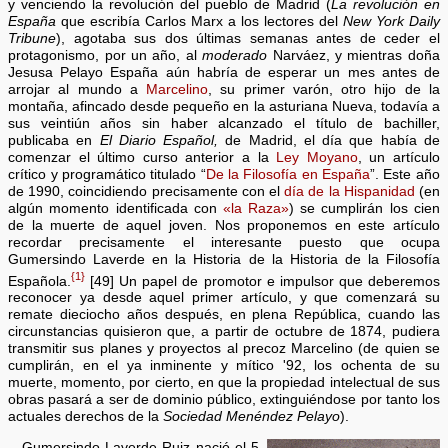
y venciendo la revolución del pueblo de Madrid (
La revolución en
España
que escribía Carlos Marx a los lectores del
New York Daily
Tribune
), agotaba sus dos últimas semanas antes de ceder el
protagonismo, por un año, al
moderado
Narváez, y mientras doña
Jesusa Pelayo España aún habría de esperar un mes antes de
arrojar al mundo a
Marcelino
, su primer varón, otro hijo de la
montaña, afincado desde pequeño en la asturiana Nueva, todavía a
sus veintiún años sin haber alcanzado el título de bachiller,
publicaba en
El Diario Español,
de Madrid, el día que había de
comenzar el último curso anterior a la
Ley Moyano
, un artículo
crítico y programático titulado “
De la Filosofía en España
”. Este año
de 1990, coincidiendo precisamente con el
día de la Hispanidad
(en
algún momento identificada con
«la Raza»
) se cumplirán los cien
de la muerte de aquel joven. Nos proponemos en este artículo
recordar precisamente el interesante puesto que ocupa
Gumersindo Laverde en la Historia de la Historia de la Filosofía
{1}
Española.
[49] Un papel de promotor e impulsor que deberemos
reconocer ya desde aquel primer artículo, y que comenzará su
remate dieciocho años después, en plena República, cuando las
circunstancias quisieron que, a partir de octubre de 1874, pudiera
transmitir sus planes y proyectos al precoz Marcelino (de quien se
cumplirán, en el ya inminente y mítico '92, los ochenta de su
muerte, momento, por cierto, en que la propiedad intelectual de sus
obras pasará a ser de dominio público, extinguiéndose por tanto los
actuales derechos de la
Sociedad Menéndez Pelayo
).
Gumersindo Laverde Ruiz nació el 5