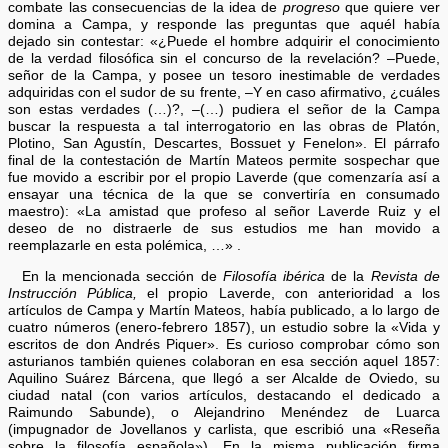
combate las consecuencias de la idea de
progreso
que quiere ver
domina a Campa, y responde las preguntas que aquél había
dejado sin contestar: «¿Puede el hombre adquirir el conocimiento
de la verdad filosófica sin el concurso de la revelación? –Puede,
señor de la Campa, y posee un tesoro inestimable de verdades
adquiridas con el sudor de su frente, –Y en caso afirmativo, ¿cuáles
son estas verdades (…)?, –(…) pudiera el señor de la Campa
buscar la respuesta a tal interrogatorio en las obras de Platón,
Plotino, San Agustín, Descartes, Bossuet y Fenelon». El párrafo
final de la contestación de Martín Mateos permite sospechar que
fue movido a escribir por el propio Laverde (que comenzaría así a
ensayar una técnica de la que se convertiría en consumado
maestro): «La amistad que profeso al señor Laverde Ruiz y el
deseo de no distraerle de sus estudios me han movido a
reemplazarle en esta polémica, …» .
En la mencionada sección de
Filosofía ibérica
de la
Revista de
Instrucción Pública,
el propio Laverde, con anterioridad a los
artículos de Campa y Martín Mateos, había publicado, a lo largo de
cuatro números (enero-febrero 1857), un estudio sobre la «Vida y
escritos de don Andrés Piquer». Es curioso comprobar cómo son
asturianos también quienes colaboran en esa sección aquel 1857:
Aquilino Suárez Bárcena, que llegó a ser Alcalde de Oviedo, su
ciudad natal (con varios artículos, destacando el dedicado a
Raimundo Sabunde), o Alejandrino Menéndez de Luarca
(impugnador de Jovellanos y carlista, que escribió una «Reseña
sobre la filosofía española»). En la misma publicación firma