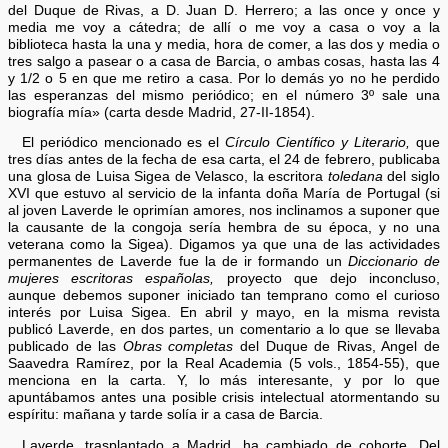
del Duque de Rivas, a D. Juan D. Herrero; a las once y once y
media me voy a cátedra; de allí o me voy a casa o voy a la
biblioteca hasta la una y media, hora de comer, a las dos y media o
tres salgo a pasear o a casa de Barcia, o ambas cosas, hasta las 4
y 1/2 o 5 en que me retiro a casa. Por lo demás yo no he perdido
las esperanzas del mismo periódico; en el número 3º sale una
biografía mía» (carta desde Madrid, 27-II-1854).
El periódico mencionado es el
Círculo Científico y Literario,
que
tres días antes de la fecha de esa carta, el 24 de febrero, publicaba
una glosa de Luisa Sigea de Velasco, la escritora
toledana
del siglo
XVI que estuvo al servicio de la infanta doña María de Portugal (si
al joven Laverde le oprimían amores, nos inclinamos a suponer que
la causante de la congoja sería hembra de su época, y no una
veterana como la Sigea). Digamos ya que una de las actividades
permanentes de Laverde fue la de ir formando un
Diccionario de
mujeres escritoras españolas,
proyecto que dejo inconcluso,
aunque debemos suponer iniciado tan temprano como el curioso
interés por Luisa Sigea. En abril y mayo, en la misma revista
publicó Laverde, en dos partes, un comentario a lo que se llevaba
publicado de las
Obras completas
del Duque de Rivas, Angel de
Saavedra Ramírez, por la Real Academia (5 vols., 1854-55), que
menciona en la carta. Y, lo más interesante, y por lo que
apuntábamos antes una posible crisis intelectual atormentando su
espíritu: mañana y tarde solía ir a casa de Barcia.
Laverde, trasplantado a Madrid, ha cambiado de cohorte. Del