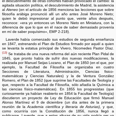
el descubrimiento de otras cohortes habían provocado el cambio: la
agitada situación política, el descubrimiento de Madrid, la asistencia
al
Ateneo
(en el artículo de 1856 menciona las lecciones que sobre
filosofía arábiga pronunció allí un año antes José Moreno Nieto;
quien le debió impresionar al punto que, veinte años después,
reconoce: «era yo entonces un Moreno Nieto en Miniatura, con la
diferencia de que lo que en él nace de saber demasiado provenía
en mí de saber poquísimo», EMP 2-218).
Laverde había comenzado sus estudios de segunda enseñanza
en 1847, estrenando el Plan de Estudios firmado por aquél a quien
se levanta la estatua principal de Vivero, Nicomedes Pastor Díaz.
{13}
Se trataba de una nueva reforma del aún reciente Plan Pidal de
1845, que pronto había de sufrir dos nuevas modificaciones, la
realizada por Manuel Seijas Lozano, el Plan de 1850 (en el que, por
ejemplo, la Facultad de Filosofía se organizaba en cuatro
Secciones de Literatura, Administración, Ciencias fisico-
matemáticas y Ciencias Naturales) y la de Ventura González
Romero, el Plan de 1852 (que suprime las Facultades de Teología y
que, respecto a la Facultad de Filosofía, sólo añadía la Química a
las ciencias físico-matemáticas). En 1855 los progresistas (que
curiosamente ya habían reabierto en 1854 la Facultad de Teología)
discutieron un proyecto de Ley de Educación que firmó Manuel
Alonso Martínez el 9 de diciembre (un día antes de la primera
reunión de la
Academia científica y literaria de Asturias),
y que,
como ocurriría con la Constitución de 1856, nunca llegó a
publicarse. Laverde, que a estas alturas de su vida podría ser ya