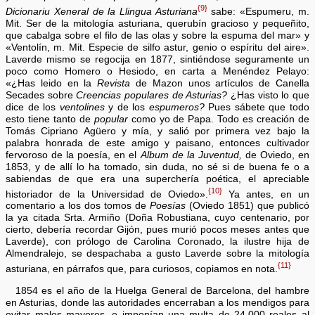
{9}
Dicionariu Xeneral de la Llingua Asturiana
sabe: «Espumeru, m.
Mit. Ser de la mitología asturiana, querubín gracioso y pequeñito,
que cabalga sobre el filo de las olas y sobre la espuma del mar» y
«Ventolín, m. Mit. Especie de silfo astur, genio o espíritu del aire».
Laverde mismo se regocija en 1877, sintiéndose seguramente un
poco como Homero o Hesiodo, en carta a Menéndez Pelayo:
«¿Has leido en la
Revista
de Mazon unos artículos de Canella
Secades sobre
Creencias populares de Asturias?
¿Has visto lo que
dice de los
ventolines
y de los
espumeros?
Pues sábete que todo
esto tiene tanto de
popular
como yo de Papa. Todo es creación de
Tomás Cipriano Agüero y mía, y salió por primera vez bajo la
palabra honrada de este amigo y paisano, entonces cultivador
fervoroso de la poesía, en el
Album de la Juventud,
de Oviedo, en
1853, y de allí lo ha tomado, sin duda, no sé si de buena fe o a
sabiendas de que era una superchería poética, el apreciable
{10}
historiador de la Universidad de Oviedo».
Ya antes, en un
comentario a los dos tomos de
Poesías
(Oviedo 1851) que publicó
la ya citada Srta. Armiño (Doña Robustiana, cuyo centenario, por
cierto, debería recordar Gijón, pues murió pocos meses antes que
Laverde), con prólogo de Carolina Coronado, la ilustre hija de
Almendralejo, se despachaba a gusto Laverde sobre la mitología
{11}
asturiana, en párrafos que, para curiosos, copiamos en nota.
1854 es el año de la Huelga General de Barcelona, del hambre
en Asturias, donde las autoridades encerraban a los mendigos para
evitar males mayores, e imponían una multa de 24.000 reales al