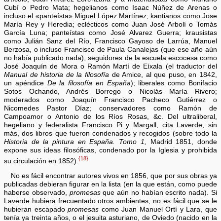
Cubí o Pedro Mata; hegelianos como Isaac Núñez de Arenas o
incluso el «panteísta» Miguel López Martínez; kantianos como Jose
María Rey y Heredia; eclécticos como Juan José Arbolí o Tomás
García Luna; panteístas como José Alvarez Guerra; krausistas
como Julián Sanz del Río, Francisco Gayoso de Larrúa, Manuel
Berzosa, o incluso Francisco de Paula Canalejas (que ese año aún
no había publicado nada); seguidores de la escuela escocesa como
José Joaquín de Mora o Ramón Martí de Eíxala (el traductor del
Manual de historia de la filosofía
de Amice, al que puso, en 1842,
un apéndice
De la filosofía en España
); liberales como Bonifacio
Sotos Ochando, Andrés Borrego o Nicolás María Rivero;
moderados como Joaquín Francisco Pacheco Gutiérrez o
Nicomedes Pastor Díaz; conservadores como Ramón de
Campoamor o Antonio de los Ríos Rosas, &c. Del ultraliberal,
hegeliano y federalista Francisco Pi y Margall, cita Laverde, sin
más, dos libros que fueron condenados y recogidos (sobre todo la
Historia de la pintura en España. Tomo 1,
Madrid 1851, donde
expone sus ideas filosóficas, condenado por la Iglesia y prohibida
{18}
su circulación en 1852).
No es fácil encontrar autores vivos en 1856, que por sus obras ya
publicadas debieran figurar en la lista (en la que están, como puede
haberse observado,
promesas
que aún no habían escrito nada). Si
Laverde hubiera frecuentado otros ambientes, no es fácil que se le
hubieran escapado
promesas
como Juan Manuel Ortí y Lara, que
tenía ya treinta años, o el jesuita asturiano, de Oviedo (nacido en la