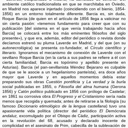
ambiente católico tradicionalista en que se marchitaba en Oviedo,
en Madrid nos aparece injertado (coincidiendo con el bienio, 1854-
1856) en un entorno totalmente diferente. Barcia es, sin duda,
Roque Barcia (de quien en el artículo de 1856 llega a vaticinar no
sin cierta pasión: «tenemos fundamento para creer que con su
publicación [del sistema en el que venía trabajando hacía años
Barcia] se colocará entre los más eminentes filósofos del siglo
presente»), y que era, además, editor del periódico o revista donde
decíamos estrenó su pluma Laverde en Madrid, y del que (en su
autonecrológica
) se presenta co-fundador, el
Círculo científico y
literario.
Ignoramos el mecanismo de conexión de Laverde con el
sevillano Roque Barcia (en la carta a sus padres se refiere a él con
cierta familiaridad; Barcia es topónimo y apellido presente en
Asturias). Barcia (el pan-sevillanista Méndez Bejarano es culpable
de que se le asocie a un hegelianismo panteísta), era doce años
mayor que Laverde y en aquellos momentos debía estar
preparando sus obras
Cuestión pontificia
y
La verdad y la burla
social
publicadas en 1855, o
Filosofía del alma humana
(Gerona
1856) y
Catón político
publicado en 1856 con prólogo de Castelar;
en 1861 su corrosiva obra
El Progreso y el Cristianismo
sería nada
menos que recogida y quemada; antes de retirarse a la filología (su
famoso
Diccionario etimológico de la lengua castellana
) tuvo una
apasionante vida política (director del periódico
El Demócrata
andaluz,
excomulgado por el Obispo de Cádiz, participación activa
en la revolución del 68, acusado y declarado inocente de
complicidad en el asesinato de Prim, cabecilla de la sublevación de