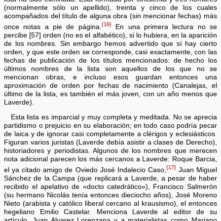
(normalmente sólo un apellido), treinta y cinco de los cuales
acompañados del título de alguna obra (sin mencionar fechas) más
{16}
once notas a pie de página.
En una primera lectura no se
percibe [57] orden (no es el alfabético), si lo hubiera, en la aparición
de los nombres. Sin embargo hemos advertido que sí hay cierto
orden, y que este orden se corresponde, casi exactamente, con las
fechas de publicación de los títulos mencionados: de hecho los
últimos nombres de la lista son aquellos de los que no se
mencionan obras, e incluso esos guardan entonces una
aproximación de orden por fechas de nacimiento (Canalejas, el
último de la lista, es también el más joven, con un año menos que
Laverde).
Esta lista es imparcial y muy completa y meditada. No se aprecia
partidismo o prejuicio en su elaboración; en todo caso podría pecar
de laica y de ignorar casi completamente a clérigos y eclesiásticos.
Figuran varios juristas (Laverde debía asistir a clases de Derecho),
historiadores y periodistas. Algunos de los nombres que merecen
nota adicional parecen los más cercanos a Laverde: Roque Barcia,
{17}
el ya citado amigo de Oviedo José Indalecio Caso,
Juan Miguel
Sánchez de la Campa (que replicará a Laverde, a pesar de haber
recibido el apelativo de «docto catedrático»), Francisco Salmerón
(su hermano Nicolás tenía entonces dieciocho años), José Moreno
Nieto (arabista y católico liberal cercano al krausismo), el entonces
hegeliano Emilio Castelar. Menciona Laverde al editor de su
artículo, Juan Alvarez Lorenzana y a materialistas como Mariano