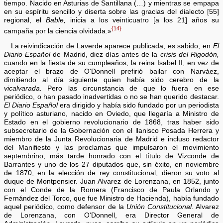
tiempo. Nacido en Asturias de Santillana (…) y mientras se empapa
en su espíritu sencillo y diserta sobre las gracias del dialecto [55]
regional, el
Bable,
inicia a los veinticuatro [a los 21] años su
{14}
campaña por la ciencia olvidada.»
La reivindicación de Laverde aparece publicada, es sabido, en
El
Diario Español
de Madrid, diez días antes de la
crisis del Rigodón,
cuando en la fiesta de su cumpleaños, la reina Isabel II, en vez de
aceptar el brazo de O'Donnell prefirió bailar con Narváez,
dimitiendo al día siguiente quien había sido cerebro de la
vicalvarada.
Pero las circunstancia de que lo fuera en ese
periódico, o han pasado inadvertidas o no se han querido destacar.
El Diario Español
era dirigido y había sido fundado por un periodista
y político asturiano, nacido en Oviedo, que llegaría a Ministro de
Estado en el gobierno revolucionario de 1868, tras haber sido
subsecretario de la Gobernación con el llanisco Posada Herrera y
miembro de la Junta Revolucionaria de Madrid e incluso redactor
del Manifiesto y las proclamas que impulsaron el movimiento
septembrino, más tarde honrado con el título de Vizconde de
Barrantes y uno de los 27 diputados que, sin éxito, en noviembre
de 1870, en la elección de rey constitucional, dieron su voto al
duque de Montpensier. Juan Alvarez de Lorenzana, en 1852, junto
con el Conde de la Romera (Francisco de Paula Orlando y
Fernández del Torco, que fue Ministro de Hacienda), había fundado
aquel periódico, como defensor de la
Unión Constitucional.
Alvarez
de Lorenzana, con O'Donnell, era Director General de