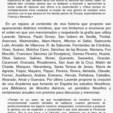
esperanza de que, llamada hacia ese asunto la atención del mundo sabio, no
faltarán bien cortadas plumas que se dediquen a ilustrarle y aprovechen la
suma copia de riquezas que ofrece a la especulación y crítica; porque es
verdaderamente triste comparar el estado de este género de estudios entre
nosotros con el que alcanza en los demás países de Europa, especialmente en
Francia y Alemania.»
En un repaso al contenido de esa historia que propone van
apareciendo distintos nombres, que nos limitamos a enumerar por
el orden en que son mencionados y respetando la grafía que utiliza
Laverde: Séneca, Paulo Orosio, San Isidoro de Sevilla, Thofail,
Averroes, Maimónides, Aben-Hezra, Alfonso el Sabio, Raimundo
Lulio, Arnaldo de Villanova, R. de Sabunde, Fernández de Córdoba,
Vives, Suárez, Melchor Cano, Sánchez de las Brozas, Mariana, Fox
Morcillo, Francisco Sánchez (el Escéptico), Gómez Pereira, Huarte,
Oliva Sabuco, Salinas, Bonet, Quevedo, Saavedra, Gracián,
Caramuel, Granada, Rivadeneira, San Juan de la Cruz, Malón de
Chaide, Márquez, Nierenberg, Santa Teresa de Jesús, María de
Agreda, Feijoo, Mayáns, Piquer, Pereira, Rivera, Almeida, Olavide,
Forner, Jovellanos, Andrés, Eximeno, Hervás, Peñalosa, Ceballos,
Alvarado, Amat y Guevara. Por último Laverde propone la creación
de una
Academia
que fomente en España los estudios filosóficos,
una
Biblioteca de filósofos ibéricos,
un
periódico
filosófico y
certámenes anuales
con premios para discursos y memorias:
«Tiempo es ya, pues, de que recogiéndonos en nosotros mismos y
reconcentrando cuantos destellos de sabiduría, cuantos gérmenes de
perfeccionamiento nos legaron nuestros antepasados, comencemos a preparar
la gloriosa era de esplendor y prosperidad a que está abocada la Península
Ibérica. Por lo que hace a la Filosofía, que, debiendo ser el alma de la