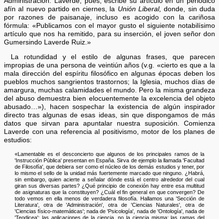
Administración. Laverde, pues, escribe su artículo en un periódico
afín al nuevo partido en ciernes, la
Unión Liberal,
donde, sin duda
por razones de paisanaje, incluso es acogido con la cariñosa
fórmula: «Publicamos con el mayor gusto el siguiente notabilísimo
artículo que nos ha remitido, para su inserción, el joven señor don
Gumersindo Laverde Ruiz.»
La rotundidad y el estilo de algunas frases, que parecen
impropias de una persona de veintiún años (v.g. «cierto es que a la
mala dirección del espíritu filosófico en algunas épocas deben los
pueblos muchos sangrientos trastornos; la Iglesia, muchos días de
amargura, muchas calamidades el mundo. Pero la misma grandeza
del abuso demuestra bien elocuentemente la excelencia del objeto
abusado…»), hacen sospechar la existencia de algún inspirador
directo tras algunas de esas ideas, sin que dispongamos de más
datos que sirvan para apuntalar nuestra suposición. Comienza
Laverde con una referencia al positivismo, motor de los planes de
estudios:
«Lamentable es el desconcierto que algunos de los principales ramos de la
'Instrucción Pública' presentan en España. Sirva de ejemplo la llamada 'Facultad
de Filosofía', que debiera ser como el núcleo de los demás estudios y tener, por
lo mismo el sello de la unidad más fuertemente marcado que ninguno. ¿Habrá,
sin embargo, quien acierte a señalar dónde está el centro alrededor del cual
giran sus diversas partes? ¿Qué principio de conexión hay entre esa multitud
de asignaturas que la constituyen? ¿Cuál el fin general en que convergen? De
todo vemos en ella menos de verdadera filosofía. Hallamos una 'Sección de
Literatura', otra de 'Administración', otra de 'Ciencias Naturales', otra de
'Ciencias físico-matemáticas'; nada de 'Psicología', nada de 'Ontología', nada de
'Teodicea': las aplicaciones de la ciencia, no la ciencia misma; las ramas del