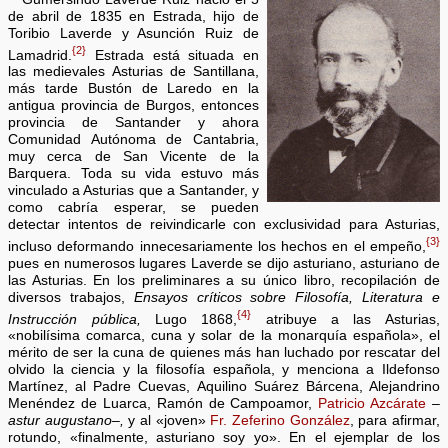
de abril de 1835 en Estrada, hijo de
Toribio Laverde y Asunción Ruiz de
{2}
Lamadrid.
Estrada está situada en
las medievales Asturias de Santillana,
más tarde Bustón de Laredo en la
antigua provincia de Burgos, entonces
provincia de Santander y ahora
Comunidad Autónoma de Cantabria,
muy cerca de San Vicente de la
Barquera. Toda su vida estuvo más
vinculado a Asturias que a Santander, y
como cabría esperar, se pueden
detectar intentos de reivindicarle con exclusividad para Asturias,
{3}
incluso deformando innecesariamente los hechos en el empeño,
pues en numerosos lugares Laverde se dijo asturiano, asturiano de
las Asturias. En los preliminares a su único libro, recopilación de
diversos trabajos,
Ensayos críticos sobre Filosofía, Literatura e
{4}
Instrucción pública,
Lugo 1868,
atribuye a las Asturias,
«nobilísima comarca, cuna y solar de la monarquía española», el
mérito de ser la cuna de quienes más han luchado por rescatar del
olvido la ciencia y la filosofía española, y menciona a Ildefonso
Martínez, al Padre Cuevas, Aquilino Suárez Bárcena, Alejandrino
Menéndez de Luarca, Ramón de Campoamor,
Patricio Azcárate
–
astur augustano–,
y al «joven»
Fr. Zeferino González
, para afirmar,
rotundo, «finalmente, asturiano soy yo». En el ejemplar de los