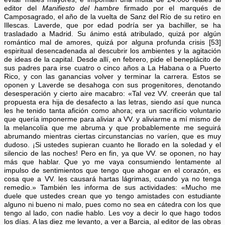
editor del
Manifiesto del hambre
firmado por el marqués de
Camposagrado, el año de la vuelta de Sanz del Río de su retiro en
Illescas. Laverde, que por edad podría ser ya bachiller, se ha
trasladado a Madrid. Su ánimo está atribulado, quizá por algún
romántico mal de amores, quizá por alguna profunda crisis [53]
espiritual desencadenada al descubrir los ambientes y la agitación
de ideas de la capital. Desde allí, en febrero, pide el beneplácito de
sus padres para irse cuatro o cinco años a La Habana o a Puerto
Rico, y con las ganancias volver y terminar la carrera. Estos se
oponen y Laverde se desahoga con sus progenitores, denotando
desesperación y cierto aire macabro: «Tal vez VV. creerán que tal
propuesta era hija de desafecto a las letras, siendo así que nunca
les he tenido tanta afición como ahora; era un sacrificio voluntario
que quería imponerme para aliviar a VV. y aliviarme a mí mismo de
la melancolía que me abruma y que probablemente me seguirá
abrumando mientras ciertas circunstancias no varíen, que es muy
dudoso. ¡Si ustedes supieran cuanto he llorado en la soledad y el
silencio de las noches! Pero en fin, ya que VV. se oponen, no hay
más que hablar. Que yo me vaya consumiendo lentamente al
impulso de sentimientos que tengo que ahogar en el corazón, es
cosa que a VV. les causará hartas lágrimas, cuando ya no tenga
remedio.» También les informa de sus actividades: «Mucho me
duele que ustedes crean que yo tengo amistades con estudiante
alguno ni bueno ni malo, pues como no sea en cátedra con los que
tengo al lado, con nadie hablo. Les voy a decir lo que hago todos
los días. A las diez me levanto, a ver a Barcia, al editor de las obras