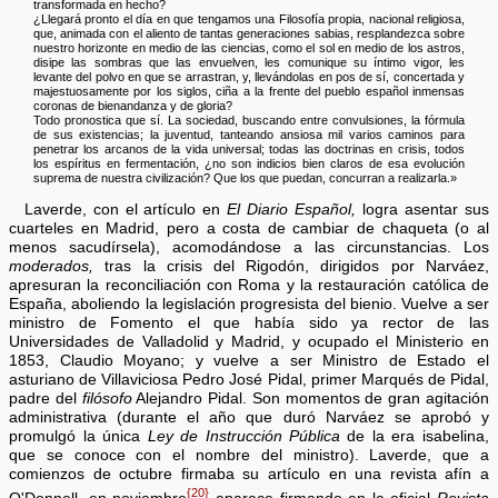
transformada en hecho?
¿Llegará pronto el día en que tengamos una Filosofía propia, nacional religiosa,
que, animada con el aliento de tantas generaciones sabias, resplandezca sobre
nuestro horizonte en medio de las ciencias, como el sol en medio de los astros,
disipe las sombras que las envuelven, les comunique su íntimo vigor, les
levante del polvo en que se arrastran, y, llevándolas en pos de sí, concertada y
majestuosamente por los siglos, ciña a la frente del pueblo español inmensas
coronas de bienandanza y de gloria?
Todo pronostica que sí. La sociedad, buscando entre convulsiones, la fórmula
de sus existencias; la juventud, tanteando ansiosa mil varios caminos para
penetrar los arcanos de la vida universal; todas las doctrinas en crisis, todos
los espíritus en fermentación, ¿no son indicios bien claros de esa evolución
suprema de nuestra civilización? Que los que puedan, concurran a realizarla.»
Laverde, con el artículo en
El Diario Español,
logra asentar sus
cuarteles en Madrid, pero a costa de cambiar de chaqueta (o al
menos sacudírsela), acomodándose a las circunstancias. Los
moderados,
tras la crisis del Rigodón, dirigidos por Narváez,
apresuran la reconciliación con Roma y la restauración católica de
España, aboliendo la legislación progresista del bienio. Vuelve a ser
ministro de Fomento el que había sido ya rector de las
Universidades de Valladolid y Madrid, y ocupado el Ministerio en
1853, Claudio Moyano; y vuelve a ser Ministro de Estado el
asturiano de Villaviciosa Pedro José Pidal, primer Marqués de Pidal,
padre del
filósofo
Alejandro Pidal. Son momentos de gran agitación
administrativa (durante el año que duró Narváez se aprobó y
promulgó la única
Ley de Instrucción Pública
de la era isabelina,
que se conoce con el nombre del ministro). Laverde, que a
comienzos de octubre firmaba su artículo en una revista afín a
{20}