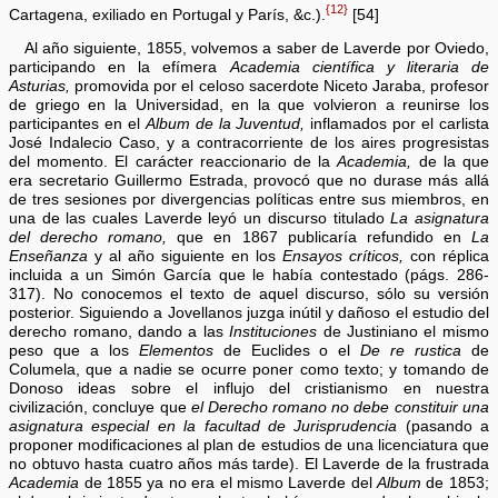
{12}
Cartagena, exiliado en Portugal y París, &c.).
[54]
Al año siguiente, 1855, volvemos a saber de Laverde por Oviedo,
participando en la efímera
Academia científica y literaria de
Asturias,
promovida por el celoso sacerdote Niceto Jaraba, profesor
de griego en la Universidad, en la que volvieron a reunirse los
participantes en el
Album de la Juventud,
inflamados por el carlista
José Indalecio Caso, y a contracorriente de los aires progresistas
del momento. El carácter reaccionario de la
Academia,
de la que
era secretario Guillermo Estrada, provocó que no durase más allá
de tres sesiones por divergencias políticas entre sus miembros, en
una de las cuales Laverde leyó un discurso titulado
La asignatura
del derecho romano,
que en 1867 publicaría refundido en
La
Enseñanza
y al año siguiente en los
Ensayos críticos,
con réplica
incluida a un Simón García que le había contestado (págs. 286-
317). No conocemos el texto de aquel discurso, sólo su versión
posterior. Siguiendo a Jovellanos juzga inútil y dañoso el estudio del
derecho romano, dando a las
Instituciones
de Justiniano el mismo
peso que a los
Elementos
de Euclides o el
De re rustica
de
Columela, que a nadie se ocurre poner como texto; y tomando de
Donoso ideas sobre el influjo del cristianismo en nuestra
civilización, concluye que
el Derecho romano no debe constituir una
asignatura especial en la facultad de Jurisprudencia
(pasando a
proponer modificaciones al plan de estudios de una licenciatura que
no obtuvo hasta cuatro años más tarde). El Laverde de la frustrada
Academia
de 1855 ya no era el mismo Laverde del
Album
de 1853;