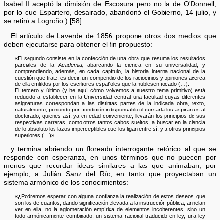
Isabel II aceptó la dimisión de Escosura pero no la de O'Donnell,
por lo que Espartero, desairado, abandonó el Gobierno, 14 julio, y
se retiró a Logroño.) [58]
El artículo de Laverde de 1856 propone otros dos medios que
deben ejecutarse para obtener el fin propuesto:
«El segundo consiste en la confección de una obra que resuma los resultados
parciales de la
Academia,
abarcando la ciencia en su universalidad, y
comprendiendo, además, en cada capítulo, la historia interna nacional de la
cuestión que trate, es decir, un compendio de los raciocinios y opiniones acerca
de ella emitidos por los escritores españoles que la hubiesen tocado (…).
El tercero y último (y he aquí cómo volvemos a nuestro tema primitivo) está
reducido a establecer en la Universidad central una facultad cuyas diferentes
asignaturas correspondan a las distintas partes de la indicada obra, texto,
naturalmente, poniendo por condición indispensable el cursarla los aspirantes al
doctorado, quienes así, ya en edad conveniente, llevarán los principios de sus
respectivas carreras, como otros tantos cabos sueltos, a buscar en la ciencia
de lo absoluto los lazos imperceptibles que los ligan entre sí, y a otros principios
superiores (…)»
y termina abriendo un floreado interrogante retórico al que se
responde con esperanza, en unos términos que no pueden por
menos que recordar ideas similares a las que animaban, por
ejemplo, a Julián Sanz del Río, en tanto que proyectaban un
sistema armónico de los conocimientos:
«¿Podremos esperar con alguna confianza la realización de estos deseos, que
son los de cuantos, dando significación elevada a la instrucción pública, anhelan
ver en ella, no la aglomeración empírica de elementos incoherentes, sino un
todo armónicamente combinado, un sistema racional traducido en ley, una ley