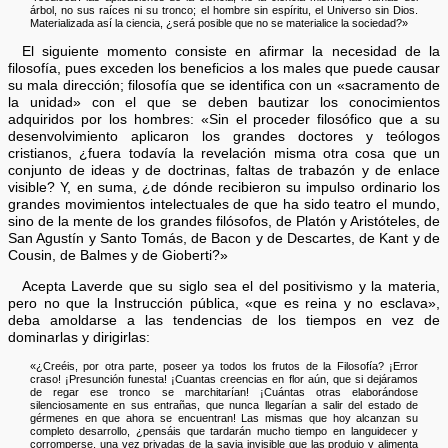
árbol, no sus raíces ni su tronco; el hombre sin espíritu, el Universo sin Dios.
Materializada así la ciencia, ¿será posible que no se materialice la sociedad?»
El siguiente momento consiste en afirmar la necesidad de la
filosofía, pues exceden los beneficios a los males que puede causar
su mala dirección; filosofía que se identifica con un «sacramento de
la unidad» con el que se deben bautizar los conocimientos
adquiridos por los hombres: «Sin el proceder filosófico que a su
desenvolvimiento aplicaron los grandes doctores y teólogos
cristianos, ¿fuera todavía la revelación misma otra cosa que un
conjunto de ideas y de doctrinas, faltas de trabazón y de enlace
visible? Y, en suma, ¿de dónde recibieron su impulso ordinario los
grandes movimientos intelectuales de que ha sido teatro el mundo,
sino de la mente de los grandes filósofos, de Platón y Aristóteles, de
San Agustín y Santo Tomás, de Bacon y de Descartes, de Kant y de
Cousin, de Balmes y de Gioberti?»
Acepta Laverde que su siglo sea el del positivismo y la materia,
pero no que la Instrucción pública, «que es reina y no esclava»,
deba amoldarse a las tendencias de los tiempos en vez de
dominarlas y dirigirlas:
«¿Creéis, por otra parte, poseer ya todos los frutos de la Filosofía? ¡Error
craso! ¡Presunción funesta! ¡Cuantas creencias en flor aún, que si dejáramos
de regar ese tronco se marchitarían! ¡Cuántas otras elaborándose
silenciosamente en sus entrañas, que nunca llegarían a salir del estado de
gérmenes en que ahora se encuentran! Las mismas que hoy alcanzan su
completo desarrollo, ¿pensáis que tardarán mucho tiempo en languidecer y
corromperse, una vez privadas de la savia invisible que las produjo y alimenta