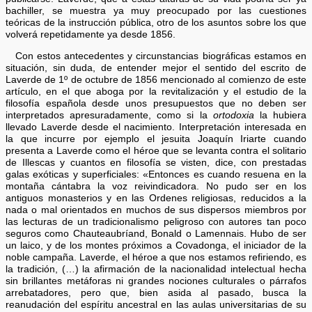
bachiller, se muestra ya muy preocupado por las cuestiones
teóricas de la instrucción pública, otro de los asuntos sobre los que
volverá repetidamente ya desde 1856.
Con estos antecedentes y circunstancias biográficas estamos en
situación, sin duda, de entender mejor el sentido del escrito de
Laverde de 1º de octubre de 1856 mencionado al comienzo de este
artículo, en el que aboga por la revitalización y el estudio de la
filosofía española desde unos presupuestos que no deben ser
interpretados apresuradamente, como si la
ortodoxia
la hubiera
llevado Laverde desde el nacimiento. Interpretación interesada en
la que incurre por ejemplo el jesuita Joaquín Iriarte cuando
presenta a Laverde como el héroe que se levanta contra el solitario
de Illescas y cuantos en filosofía se visten, dice, con prestadas
galas exóticas y superficiales: «Entonces es cuando resuena en la
montaña cántabra la voz reivindicadora. No pudo ser en los
antiguos monasterios y en las Ordenes religiosas, reducidos a la
nada o mal orientados en muchos de sus dispersos miembros por
las lecturas de un tradicionalismo peligroso con autores tan poco
seguros como Chauteaubríand, Bonald o Lamennais. Hubo de ser
un laico, y de los montes próximos a Covadonga, el iniciador de la
noble campaña. Laverde, el héroe a que nos estamos refiriendo, es
la tradición, (…) la afirmación de la nacionalidad intelectual hecha
sin brillantes metáforas ni grandes nociones culturales o párrafos
arrebatadores, pero que, bien asida al pasado, busca la
reanudación del espíritu ancestral en las aulas universitarias de su