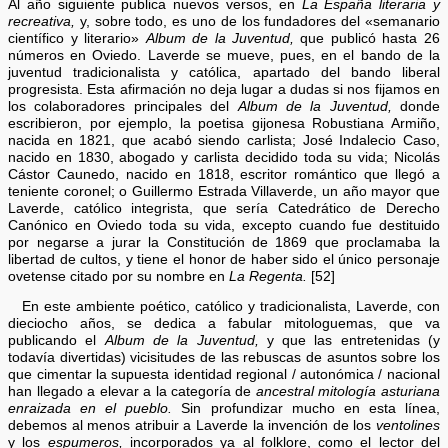
Al año siguiente publica nuevos versos, en
La España literaria y
recreativa,
y, sobre todo, es uno de los fundadores del «semanario
científico y literario»
Album de la Juventud,
que publicó hasta 26
números en Oviedo. Laverde se mueve, pues, en el bando de la
juventud tradicionalista y católica, apartado del bando liberal
progresista. Esta afirmación no deja lugar a dudas si nos fijamos en
los colaboradores principales del
Album de la Juventud,
donde
escribieron, por ejemplo, la poetisa gijonesa Robustiana Armiño,
nacida en 1821, que acabó siendo carlista; José Indalecio Caso,
nacido en 1830, abogado y carlista decidido toda su vida; Nicolás
Cástor Caunedo, nacido en 1818, escritor romántico que llegó a
teniente coronel; o Guillermo Estrada Villaverde, un año mayor que
Laverde, católico integrista, que sería Catedrático de Derecho
Canónico en Oviedo toda su vida, excepto cuando fue destituido
por negarse a jurar la Constitución de 1869 que proclamaba la
libertad de cultos, y tiene el honor de haber sido el único personaje
ovetense citado por su nombre en
La Regenta.
[52]
En este ambiente poético, católico y tradicionalista, Laverde, con
dieciocho años, se dedica a fabular mitologuemas, que va
publicando el
Album de la Juventud,
y que las entretenidas (y
todavía divertidas) vicisitudes de las rebuscas de asuntos sobre los
que cimentar la supuesta identidad regional / autonómica / nacional
han llegado a elevar a la categoría de
ancestral mitología asturiana
enraizada en el pueblo.
Sin profundizar mucho en esta línea,
debemos al menos atribuir a Laverde la invención de los
ventolines
y los
espumeros,
incorporados ya al folklore, como el lector del