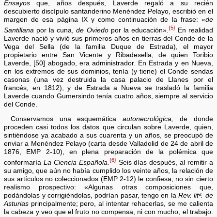
Ensayos
que, años después, Laverde regaló a su recién
descubierto discípulo santanderino Menéndez Pelayo, escribió en el
margen de esa página IX y como continuación de la frase:
«de
{5}
Santillana
por la cuna,
de Oviedo
por la educación».
En realidad
Laverde nació y vivió sus primeros años en tierras del Conde de la
Vega del Sella (de la familia Duque de Estrada), el mayor
propietario entre San Vicente y Ribadesella, de quien Toribio
Laverde, [50] abogado, era administrador. En Estrada y en Nueva,
en los extremos de sus dominios, tenía (y tiene) el Conde sendas
casonas (una vez destruida la casa palacio de Llanes por el
francés, en 1812), y de Estrada a Nueva se trasladó la familia
Laverde cuando Gumersindo tenía cuatro años, siempre al servicio
del Conde.
Conservamos una esquemática
autonecrológica,
de donde
proceden casi todos los datos que circulan sobre Laverde, quien,
sintiéndose ya acabado a sus cuarenta y un años, se preocupó de
enviar a Menéndez Pelayo (carta desde Valladolid de 24 de abril de
1876, EMP 2-10), en plena preparación de la polémica que
{6}
conformaría
La Ciencia Española.
Seis días después, al remitir a
su amigo, que aún no había cumplido los veinte años, la relación de
sus artículos no coleccionados (EMP 2-12) le confiesa, no sin cierto
realismo prospectivo: «Algunas otras composiciones que,
podándolas y corrigiéndolas, podrían pasar, tengo en la
Rev. litª. de
Asturias
principalmente; pero, al intentar rehacerlas, se me calienta
la cabeza y veo que el fruto no compensa, ni con mucho, el trabajo.