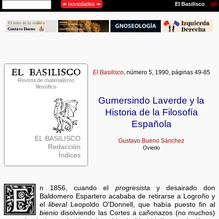
El Basilisco
, número 5, 1990, páginas 49-85
Revista de materialismo
filosófico
Gumersindo Laverde y la
Historia de la Filosofía
Española
EL BASILISCO
Gustavo Bueno Sánchez
Redacción
Oviedo
Índices
n 1856, cuando el
progresista
y desairado don
Baldomero Espartero acababa de retirarse a Logroño y
el
liberal
Leopoldo O'Donnell, que había puesto fin al
bienio
disolviendo las Cortes a cañonazos (no muchos)