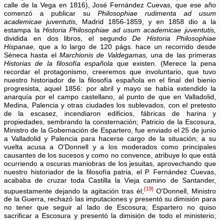
calle de la Vega en 1816), José Fernández Cuevas, que ese año
comenzó a publicar su
Philosophiae rudimenta ad usum
academicae juventutis,
Madrid 1856-1859, y en 1858 dio a la
estampa la
Historia Philosophiae ad usum academicae juventutis,
dividida en dos libros, el segundo
De Historia Philosophiae
Hispanae,
que a lo largo de 120 págs. hace un recorrido desde
Séneca hasta el
Marchionis de Valdegamas,
una de las primeras
Historias de la filosofía española
que existen. (Merece la pena
recordar el protagonismo, creeremos que involuntario, que tuvo
nuestro historiador de la filosofía española en el final del bienio
progresista, aquel 1856: por abril y mayo se había extendido la
anarquía por el campo castellano, al punto de que en Valladolid,
Medina, Palencia y otras ciudades los sublevados, con el pretesto
de la escasez, incendiaron edificios, fábricas de harina y
propiedades, sembrando la consternación; Patricio de la Escosura,
Ministro de la Gobernación de Espartero, fue enviado el 25 de junio
a Valladolid y Palencia para hacerse cargo de la situación; a su
vuelta acusa a O'Donnell y a los moderados como principales
causantes de los sucesos y como no convence, atribuye lo que está
ocurriendo a oscuras maniobras de los jesuitas, aprovechando que
nuestro historiador de la filosofía patria, el P. Fernández Cuevas,
acababa de cruzar toda Castilla la Vieja camino de Santander,
{19}
supuestamente dejando la agitación tras él;
O'Donnell, Ministro
de la Guerra, rechazó las imputaciones y presentó su dimisión para
no tener que seguir al lado de Escosura; Espartero no quiso
sacrificar a Escosura y presentó la dimisión de todo el ministerio;