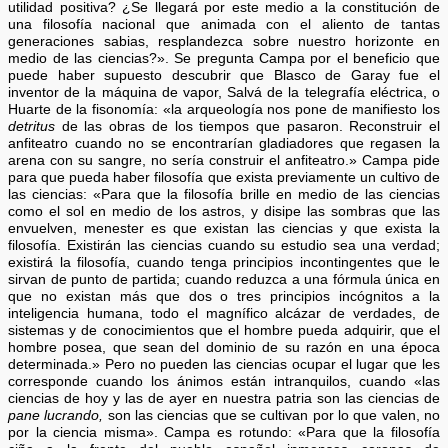
utilidad positiva? ¿Se llegará por este medio a la constitución de
una filosofía nacional que animada con el aliento de tantas
generaciones sabias, resplandezca sobre nuestro horizonte en
medio de las ciencias?». Se pregunta Campa por el beneficio que
puede haber supuesto descubrir que Blasco de Garay fue el
inventor de la máquina de vapor, Salvá de la telegrafía eléctrica, o
Huarte de la fisonomía: «la arqueología nos pone de manifiesto los
detritus
de las obras de los tiempos que pasaron. Reconstruir el
anfiteatro cuando no se encontrarían gladiadores que regasen la
arena con su sangre, no sería construir el anfiteatro.» Campa pide
para que pueda haber filosofía que exista previamente un cultivo de
las ciencias: «Para que la filosofía brille en medio de las ciencias
como el sol en medio de los astros, y disipe las sombras que las
envuelven, menester es que existan las ciencias y que exista la
filosofía. Existirán las ciencias cuando su estudio sea una verdad;
existirá la filosofía, cuando tenga principios incontingentes que le
sirvan de punto de partida; cuando reduzca a una fórmula única en
que no existan más que dos o tres principios incógnitos a la
inteligencia humana, todo el magnífico alcázar de verdades, de
sistemas y de conocimientos que el hombre pueda adquirir, que el
hombre posea, que sean del dominio de su razón en una época
determinada.» Pero no pueden las ciencias ocupar el lugar que les
corresponde cuando los ánimos están intranquilos, cuando «las
ciencias de hoy y las de ayer en nuestra patria son las ciencias de
pane lucrando,
son las ciencias que se cultivan por lo que valen, no
por la ciencia misma». Campa es rotundo: «Para que la filosofía