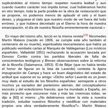
suplicándoles al mismo tiempo respeten nuestra lealtad y aun
cuando nuestro carácter nos impida tomar, cual hubiéramos hecho
en otro tiempo, toda la parte posible en la obra de restauración que
se propone, no podemos menos de aplaudir el celo y el buen
deseo, y pluguiese al cielo que nuestro modo de ver fuera del todo
erróneo, y que hubiera decretado ya el Eterno la hora de nuestra
emancipación, el día de nuestra filosofía eminentemente nacional.»
{23}
En mayo del mismo año, terció en la misma revista
Nicomedes
Martín Mateos (nacido en 1806, se cumple este año también el
centenario de su muerte), espiritualista neocartesiano que había ya
publicado veintiséis cartas al Marqués de Valdegamas (
Los místicos
españoles,
Valladolid 1851) rechazando la acusación lanzada por
Donoso Cortés contra los partidos liberales de falta de
conocimientos teológicos y
Breves observaciones sobre la reforma
de la filosofía
(Salamanca, 1853). El de Béjar (que no había tenido
el honor de figurar en la lista de Laverde) contesta la
ligera
impugnación de Campa y hace un buen diagnóstico del estado de
actitud que supone en su amigo: «Dicho señor Laverde es un joven
muy dado al estudio de los filósofos españoles: semejante a otros
muchos ya saciados del panteísmo alemán, del conceptualismo
escocés y del eclecticismo francés, que ha inundado a España, sin
más provecho que oscurecer más y más las creencias todas, se
dijo a [60] sí mismo: ¿No debiéramos volver la vista a nuestra
tradición, estudiar nuestros filósofos y reedificar con materiales
propios una obra verdaderamente filosófica?». Martín Mateos