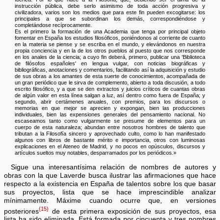
instrucción pública, debe serlo asimismo de toda acción progresiva y
civilizadora, varios son los medios que para este fin pueden excogitarse: los
principales a que se subordinan los demás, correspondiéndose y
completándose recíprocamente.
Es el primero la formación de una Academia que tenga por principal objeto
fomentar en España los estudios filosóficos, poniéndonos al corriente de cuanto
en la materia se piense y se escriba en el mundo, y elevándonos en nuestra
propia conciencia y en la de los otros pueblos al puesto que nos corresponde
en los anales de la ciencia; a cuyo fin deberá, primero, publicar una 'Biblioteca
de filósofos españoles' en lengua vulgar, con noticias biográficas y
bibliográficas, anotaciones y comentarios, facilitando así la adquisición y estudio
de sus obras a los amantes de esta suerte de conocimientos, acompañada de
un gran periódico que le sirva de complemento, abierto a toda discusión, a todo
escrito filosófico, y a que se den extractos y juicios críticos de cuantas obras
de algún valor en esta línea salgan a luz, así dentro como fuera de España; y
segundo, abrir certámenes anuales, con premios, para los discursos o
memorias en que mejor se aprecien y expongan, bien las producciones
individuales, bien las expensiones generales del pensamiento nacional. No
escaseamos tanto como vulgarmente se presume de elementos para un
cuerpo de esta naturaleza; abundan entre nosotros hombres de talento que
tributan a la Filosofía sincero y aprovechado culto, como lo han manifestado
algunos con libros de bastante mérito e importancia, otros con luminosas
explicaciones en el Ateneo de Madrid, y no pocos en opúsculos, discursos y
artículos sueltos muy notables, desparramados por los periódicos.»
Sigue una interesantísima relación de nombres de autores y
obras con la que Laverde busca ilustrar las afirmaciones que hace
respecto a la existencia en España de talentos sobre los que basar
sus proyectos, lista que se hace imprescindible analizar
mínimamente. Máxime cuando ocurre que, en versiones
{15}
posteriores
de esta primera exposición de sus proyectos, esa
lista ha sido eliminada. Está formada por cincuenta y tres nombres