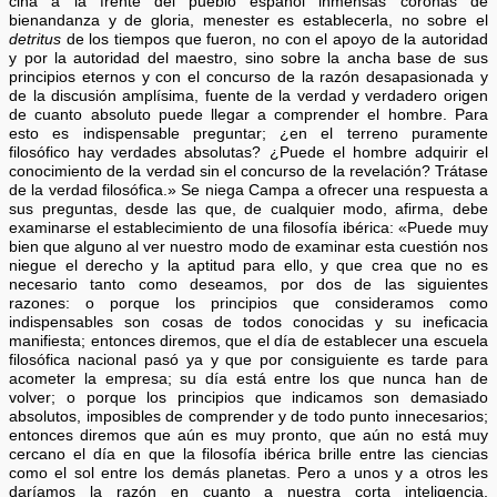
ciña a la frente del pueblo español inmensas coronas de
bienandanza y de gloria, menester es establecerla, no sobre el
detritus
de los tiempos que fueron, no con el apoyo de la autoridad
y por la autoridad del maestro, sino sobre la ancha base de sus
principios eternos y con el concurso de la razón desapasionada y
de la discusión amplísima, fuente de la verdad y verdadero origen
de cuanto absoluto puede llegar a comprender el hombre. Para
esto es indispensable preguntar; ¿en el terreno puramente
filosófico hay verdades absolutas? ¿Puede el hombre adquirir el
conocimiento de la verdad sin el concurso de la revelación? Trátase
de la verdad filosófica.» Se niega Campa a ofrecer una respuesta a
sus preguntas, desde las que, de cualquier modo, afirma, debe
examinarse el establecimiento de una filosofía ibérica: «Puede muy
bien que alguno al ver nuestro modo de examinar esta cuestión nos
niegue el derecho y la aptitud para ello, y que crea que no es
necesario tanto como deseamos, por dos de las siguientes
razones: o porque los principios que consideramos como
indispensables son cosas de todos conocidas y su ineficacia
manifiesta; entonces diremos, que el día de establecer una escuela
filosófica nacional pasó ya y que por consiguiente es tarde para
acometer la empresa; su día está entre los que nunca han de
volver; o porque los principios que indicamos son demasiado
absolutos, imposibles de comprender y de todo punto innecesarios;
entonces diremos que aún es muy pronto, que aún no está muy
cercano el día en que la filosofía ibérica brille entre las ciencias
como el sol entre los demás planetas. Pero a unos y a otros les
daríamos la razón en cuanto a nuestra corta inteligencia,