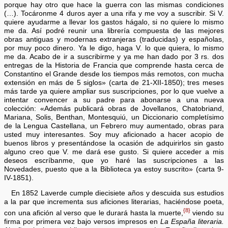
porque hay otro que hace la guerra con las mismas condiciones
(…). Tocáronme 4 duros ayer a una rifa y me voy a suscribir. Si V.
quiere ayudarme a llevar los gastos hágalo, si no quiere lo mismo
me da. Así podré reunir una librería compuesta de las mejores
obras antiguas y modernas extranjeras (traducidas) y españolas,
por muy poco dinero. Ya le digo, haga V. lo que quiera, lo mismo
me da. Acabo de ir a suscribirme y ya me han dado por 3 rs. dos
entregas de la Historia de Francia que comprende hasta cerca de
Constantino el Grande desde los tiempos más remotos, con mucha
extensión en más de 5 siglos» (carta de 21-XII-1850); tres meses
más tarde ya quiere ampliar sus suscripciones, por lo que vuelve a
intentar convencer a su padre para abonarse a una nueva
colección: «Además publicará obras de Jovellanos, Chatobriand,
Mariana, Solis, Benthan, Montesquiú, un Diccionario completísimo
de la Lengua Castellana, un Febrero muy aumentado, obras para
usted muy interesantes. Soy muy aficionado a hacer acopio de
buenos libros y presentándose la ocasión de adquirirlos sin gasto
alguno creo que V. me dará ese gusto. Si quiere acceder a mis
deseos escríbanme, que yo haré las suscripciones a las
Novedades, puesto que a la Biblioteca ya estoy suscrito» (carta 9-
IV-1851).
En 1852 Laverde cumple diecisiete años y descuida sus estudios
a la par que incrementa sus aficiones literarias, haciéndose poeta,
{8}
con una afición al verso que le durará hasta la muerte,
viendo su
firma por primera vez bajo versos impresos en
La España literaria.