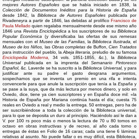
mejores Autores Españoles
que se había iniciado en 1838, la
Colección de Documentos Inéditos para la Historia de España
desde 1842, la
Biblioteca de Autores Españoles
publicada por
Rivadeneyra a partir de 1846, las debidas al prolífico
Francisco de
Paula Mellado
quien regalaba mensualmente desde ese mismo año
1846 una
Revista Enciclopédica
a los suscriptores de su
Biblioteca
Popular Económica
(y diversificaba las ofertas de sus
remesas
mensuales con el
Museo de las Familias,
la
Biblioteca Ilustrada,
el
Museo de los Niños,
las
Obras completas
de Buffon,
Cien Tratados
para instrucción del pueblo, la
Abeja literaria,
preludio de su famosa
Enciclopedia Moderna,
34 vols. 1851-1855, &c.), la
Biblioteca
Universal
publicada en la imprenta del
Semanario Pintoresco
Español,
&c. Laverde se ha suscrito a la
Biblioteca Universal,
y para
justificar ante su padre el gasto desgrana argumentos,
sospechamos que se inventa un premio en una rifa e intenta
convencerle para que anule la suscripción que tenía a la
España
y
se pase a la suya, que da más lectura por menos dinero, y solo en
Oviedo, dice, tiene ya cien suscriptores y en España doce mil: «la
Historia de España por Mariana continúa hasta el día; cuesta 75
reales en Oviedo a real y medio la entrega. 50 entregas, pero ha de
ser suscribiéndose a toda la colección de la Biblioteca universal,
para lo que se deposita un duro al principio. Haciéndolo así le dan a
V. por 100 rs poco más o menos la lectura de 70 u 80 tomos en
octavo en obras instructivas y de recreo, al año cada tomo o
entregas de éstas en Folio de 16 caras; cada una tiene 6 láminas
relativas al asunto. No puede fallar o es muy difícil, esta Biblioteca,