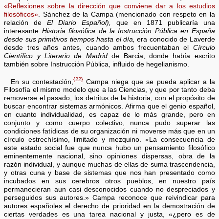
«Reflexiones sobre la dirección que conviene dar a los estudios
filosóficos»
. Sánchez de la Campa (mencionado con respeto en la
relación de
El Diario Español),
que en 1871 publicaría una
interesante
Historia filosófica de la Instrucción Pública en España
desde sus primitivos tiempos hasta el día,
era conocido de Laverde
desde tres años antes, cuando ambos frecuentaban el
Círculo
Científico y Literario de Madrid
de Barcia, donde había escrito
también sobre Instrucción Pública, influido de hegelianismo.
{22}
En su contestación,
Campa niega que se pueda aplicar a la
Filosofía el mismo modelo que a las Ciencias, y que por tanto deba
removerse el pasado, los detritus de la historia, con el propósito de
buscar encontrar sistemas armónicos. Afirma que el genio español,
en cuanto individualidad, es capaz de lo más grande, pero en
conjunto y como cuerpo colectivo, nunca pudo superar las
condiciones fatídicas de su organización ni moverse más que en un
círculo estrechísimo, limitado y mezquino. «La consecuencia de
este estado social fue que nunca hubo un pensamiento filosófico
eminentemente nacional, sino opiniones dispersas, obra de la
razón individual, y aunque muchas de ellas de suma trascendencia,
y otras cuna y base de sistemas que nos han presentado como
incubados en sus cerebros otros pueblos, en nuestro país
permanecieran aun casi desconocidos cuando no despreciados y
perseguidos sus autores.» Campa reconoce que reivindicar para
autores españoles el derecho de prioridad en la demostración de
ciertas verdades es una tarea nacional y justa, «¿pero es de