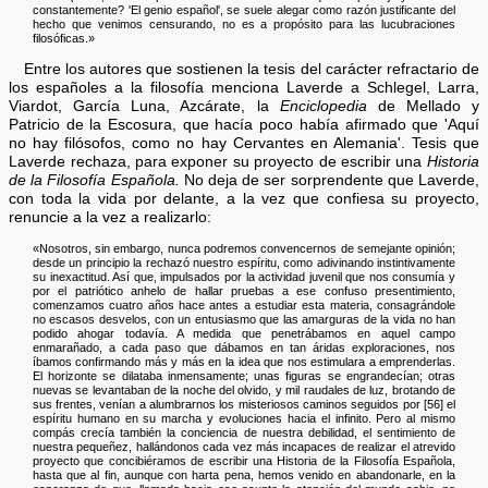
constantemente? 'El genio español', se suele alegar como razón justificante del
hecho que venimos censurando, no es a propósito para las lucubraciones
filosóficas.»
Entre los autores que sostienen la tesis del carácter refractario de
los españoles a la filosofía menciona Laverde a Schlegel, Larra,
Viardot, García Luna, Azcárate, la
Enciclopedia
de Mellado y
Patricio de la Escosura, que hacía poco había afirmado que 'Aquí
no hay filósofos, como no hay Cervantes en Alemania'. Tesis que
Laverde rechaza, para exponer su proyecto de escribir una
Historia
de la Filosofía Española.
No deja de ser sorprendente que Laverde,
con toda la vida por delante, a la vez que confiesa su proyecto,
renuncie a la vez a realizarlo:
«Nosotros, sin embargo, nunca podremos convencernos de semejante opinión;
desde un principio la rechazó nuestro espíritu, como adivinando instintivamente
su inexactitud. Así que, impulsados por la actividad juvenil que nos consumía y
por el patriótico anhelo de hallar pruebas a ese confuso presentimiento,
comenzamos cuatro años hace antes a estudiar esta materia, consagrándole
no escasos desvelos, con un entusiasmo que las amarguras de la vida no han
podido ahogar todavía. A medida que penetrábamos en aquel campo
enmarañado, a cada paso que dábamos en tan áridas exploraciones, nos
íbamos confirmando más y más en la idea que nos estimulara a emprenderlas.
El horizonte se dilataba inmensamente; unas figuras se engrandecían; otras
nuevas se levantaban de la noche del olvido, y mil raudales de luz, brotando de
sus frentes, venían a alumbrarnos los misteriosos caminos seguidos por [56] el
espíritu humano en su marcha y evoluciones hacia el infinito. Pero al mismo
compás crecía también la conciencia de nuestra debilidad, el sentimiento de
nuestra pequeñez, hallándonos cada vez más incapaces de realizar el atrevido
proyecto que concibiéramos de escribir una Historia de la Filosofía Española,
hasta que al fin, aunque con harta pena, hemos venido en abandonarle, en la