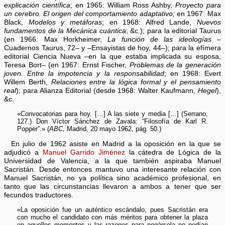
explicación científica
; en 1965: William Ross Ashby,
Proyecto para
un cerebro. El origen del comportamiento adaptativo;
en 1967: Max
Black,
Modelos y metáforas
; en 1968: Alfred Lande,
Nuevos
fundamentos de la Mecánica cuántica
; &c.); para la editorial Taurus
(en 1966: Max Horkheimer,
La función de las ideologías
–
Cuadernos Taurus, 72– y
–
Ensayistas de hoy, 44–); para la efímera
editorial Ciencia Nueva –en la que estaba implicada su esposa,
Teresa Bort– (en 1967: Ernst Fischer,
Problemas de la generación
joven. Entre la impotencia y la responsabilidad
; en 1968: Evert
Willem Berth,
Relaciones entre la lógica formal y el pensamiento
real
); para Alianza Editorial (desde 1968: Walter Kaufmann,
Hegel
),
&c.
«Convocatorias para hoy. […] A las siete y media […] (Serrano,
127.) Don Víctor Sánchez de Zavala: “Filosofía de Karl R.
Popper”.» (
ABC,
Madrid, 20 mayo 1962, pág. 50.)
En julio de 1962 asiste en Madrid a la oposición en la que se
adjudicó a
Manuel Garrido Jiménez
la cátedra de Lógica de la
Universidad de Valencia, a la que también aspiraba Manuel
Sacristán. Desde entonces mantuvo una interesante relación con
Manuel Sacristán, no ya política sino académico profesional, en
tanto que las circunstancias llevaron a ambos a tener que ser
fecundos traductores.
«La oposición fue un auténtico escándalo, pues Sacristán era
con mucho el candidato con más méritos para obtener la plaza
en aquellos momentos y las razones para negársela no podían