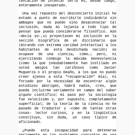
tentación de intentar serlo es, desde luego,
enteramente inesperado.
Una vez repuesto del desconcierto inicial he
estado a punto de escribirle indicándole sin
ambages que no puedo sino desaconsejar tal
inclusión, dada mi lejanía a todo tipo de
pensar que pueda considerarse filosófico. Aún
–decía yo–,si proyectasen mi inclusión en la
sección biográfica de un diccionario que
(mirando con extrema caridad intelectual a los
habitantes de esta desdichada nación) se
ocupase de una ciencia, como…; pero, ni
ejercitando conmigo la máxima benevolencia
(como la que indudablemente han instilado en
usted amigos tan cariñosos como Javier
Muguerza o el propio Deaño, a los que no puedo
creer ajenos a esta "recuperación" mía), ni
forzado por la necesidad de encontrar
algún
estudioso aborigen, habrá nadie, creo, que
pueda incluirme seriamente en campo del saber
alguno científico: mi paso por la sociología
fue velocísimo y, por supuesto, completamente
superficial; de la teoría de la ciencia no he
pasado de traductor y –como de tantas otras
cosas– lector curioso, y en la lingüística
constituyo, sin duda, un caso típico de
aficionado.
¿Puede esta incapacidad para detenerse
seriamente en los problemas concretos de una