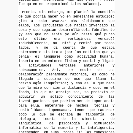
fue quien me proporcionó tales solaces).
Pronto, sin embargo, me planteé la cuestión
de qué podría hacer yo en semejantes estudios:
¿iba a poder avanzar más rápidamente que
ellos, los lingüistas que habían inventado la
cosa y que seguían desarrollándola febrilmente
(y eso que no sabía yo aún hasta qué punto
esto último era vertiginosa verdad)?
Indudablemente, no. Miré y remiré por todos
lados, y me di cuenta de que estaba
enteramente sin trata (por las noticias que yo
tenía) el lenguaje como actividad humana,
inserta en un entorno físico y social y ligada
a actividades verbales anteriores y
subsecuentes. Así, por medio de una
deliberación plenamente razonada, es como he
llegado a ocuparme de eso que llamo la
praxiología lingüística; y eso es lo que hace
que la mire con cierta distancia y que, en el
fondo, lo que me atraiga sea, so pretexto de
adquirir un sólido conocimiento de las
investigaciones que podrían ser de importancia
para ella, enterarme de hechos, teorías y
posibilidades impensadas, tener que rastrear
todo lo que se escriba de filosofía, de
biología, teoría de la ciencia y de
lingüística, de psicología y simulación
informática de la memoria y la inteligencia;
aprehender, en suma, todas (!) las conexiones