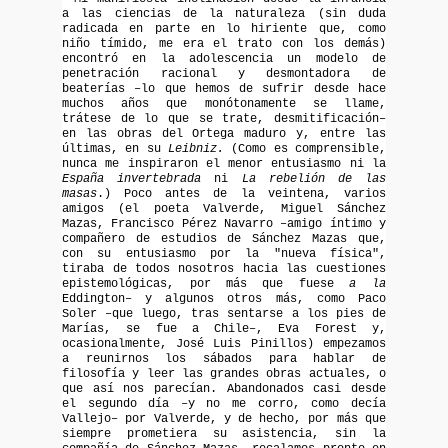
a las ciencias de la naturaleza (sin duda
radicada en parte en lo hiriente que, como
niño tímido, me era el trato con los demás)
encontró en la adolescencia un modelo de
penetración racional y desmontadora de
beaterías –lo que hemos de sufrir desde hace
muchos años que monótonamente se llame,
trátese de lo que se trate, desmitificación–
en las obras del Ortega maduro y, entre las
últimas, en su
Leibniz.
(Como es comprensible,
nunca me inspiraron el menor entusiasmo ni la
España invertebrada
ni
La rebelión de las
masas
.) Poco antes de la veintena, varios
amigos (el poeta Valverde, Miguel Sánchez
Mazas, Francisco Pérez Navarro –amigo íntimo y
compañero de estudios de Sánchez Mazas que,
con su entusiasmo por la "nueva física",
tiraba de todos nosotros hacia las cuestiones
epistemológicas, por más que fuese
a la
Eddington– y algunos otros más, como Paco
Soler –que luego, tras sentarse a los pies de
Marías, se fue a Chile–, Eva Forest y,
ocasionalmente, José Luis Pinillos) empezamos
a reunirnos los sábados para hablar de
filosofía y leer las grandes obras actuales, o
que así nos parecían. Abandonados casi desde
el segundo día –y no me corro, como decía
Vallejo– por Valverde, y de hecho, por más que
siempre prometiera su asistencia, sin la