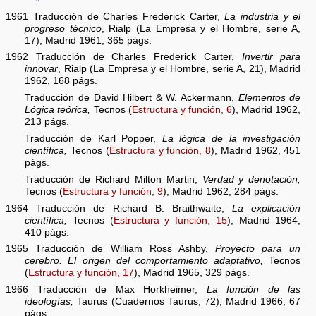
1961 Traducción de Charles Frederick Carter,
La industria y el
progreso técnico
, Rialp (La Empresa y el Hombre, serie A,
17), Madrid 1961, 365 págs.
1962 Traducción de Charles Frederick Carter,
Invertir para
innovar
, Rialp (La Empresa y el Hombre, serie A, 21), Madrid
1962, 168 págs.
Traducción de David Hilbert & W. Ackermann,
Elementos de
Lógica teórica,
Tecnos (
Estructura y función, 6
), Madrid 1962,
213 págs.
Traducción de Karl Popper,
La lógica de la investigación
científica,
Tecnos (
Estructura y función, 8
), Madrid 1962, 451
págs.
Traducción de Richard Milton Martin,
Verdad y denotación,
Tecnos (
Estructura y función, 9
), Madrid 1962, 284 págs.
1964 Traducción de Richard B. Braithwaite,
La explicación
científica,
Tecnos (
Estructura y función, 15
), Madrid 1964,
410 págs.
1965 Traducción de William Ross Ashby,
Proyecto para un
cerebro. El origen del comportamiento adaptativo,
Tecnos
(
Estructura y función, 17
), Madrid 1965, 329 págs.
1966 Traducción de Max Horkheimer,
La función de las
ideologías,
Taurus (Cuadernos Taurus, 72), Madrid 1966, 67
págs.