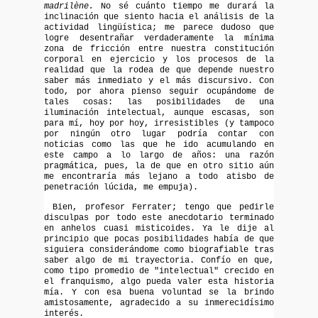
madrilène.
No sé cuánto tiempo me durará la
inclinación que siento hacia el análisis de la
actividad lingüística; me parece dudoso que
logre desentrañar verdaderamente la mínima
zona de fricción entre nuestra constitución
corporal en ejercicio y los procesos de la
realidad que la rodea de que depende nuestro
saber más inmediato y el más discursivo. Con
todo, por ahora pienso seguir ocupándome de
tales cosas: las posibilidades de una
iluminación intelectual, aunque escasas, son
para mí, hoy por hoy, irresistibles (y tampoco
por ningún otro lugar podría contar con
noticias como las que he ido acumulando en
este campo a lo largo de años: una razón
pragmática, pues, la de que en otro sitio aún
me encontraría más lejano a todo atisbo de
penetración lúcida, me empuja).
Bien, profesor Ferrater; tengo que pedirle
disculpas por todo este anecdotario terminado
en anhelos cuasi misticoides. Ya le dije al
principio que pocas posibilidades había de que
siguiera considerándome como biografiable tras
saber algo de mi trayectoria. Confío en que,
como tipo promedio de "intelectual" crecido en
el franquismo, algo pueda valer esta historia
mía. Y con esa buena voluntad se la brindo
amistosamente, agradecido a su inmerecidísimo
interés.