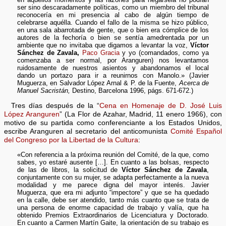
ser sino descaradamente políticas, como un miembro del tribunal
reconocería en mi presencia al cabo de algún tiempo de
celebrarse aquélla. Cuando el fallo de la misma se hizo público,
en una sala abarrotada de gente, que o bien era cómplice de los
autores de la fechoría o bien se sentía amedrentada por un
ambiente que no invitaba que digamos a levantar la voz,
Víctor
Sánchez de Zavala,
Paco Gracia
y yo (comandados, como ya
comenzaba a ser normal, por Aranguren) nos levantamos
ruidosamente de nuestros asientos y abandonamos el local
dando un portazo para ir a reunirnos con Manolo.» (Javier
Muguerza, en Salvador López Arnal & P. de la Fuente,
Acerca de
Manuel Sacristán,
Destino, Barcelona 1996, págs. 671-672.)
Tres días después de la “
Cena en Homenaje de D. José Luis
López Aranguren
” (La Flor de Azahar, Madrid, 11 enero 1966), con
motivo de su partida como conferenciante a los Estados Unidos,
escribe Aranguren al secretario del anticomunista
Comité Español
del Congreso por la Libertad de la Cultura
:
«Con referencia a la próxima reunión del Comité, de la que, como
sabes, yo estaré ausente […]. En cuanto a las bolsas, respecto
de las de libros, la solicitud de
Víctor Sánchez de Zavala
,
conjuntamente con su mujer, se adapta perfectamente a la nueva
modalidad y me parece digna del mayor interés. Javier
Muguerza, que era mi adjunto “impectore” y que se ha quedado
en la calle, debe ser atendido, tanto más cuanto que se trata de
una persona de enorme capacidad de trabajo y valía, que ha
obtenido Premios Extraordinarios de Licenciatura y Doctorado.
En cuanto a Carmen Martín Gaite, la orientación de su trabajo es