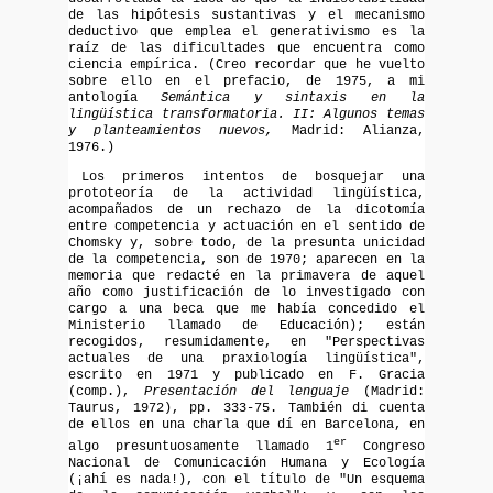
de las hipótesis sustantivas y el mecanismo
deductivo que emplea el generativismo es la
raíz de las dificultades que encuentra como
ciencia empírica. (Creo recordar que he vuelto
sobre ello en el prefacio, de 1975, a mi
antología
Semántica y sintaxis en la
lingüística transformatoria. II: Algunos temas
y planteamientos nuevos,
Madrid: Alianza,
1976.)
Los primeros intentos de bosquejar una
prototeoría de la actividad lingüística,
acompañados de un rechazo de la dicotomía
entre competencia y actuación en el sentido de
Chomsky y, sobre todo, de la presunta unicidad
de la competencia, son de 1970; aparecen en la
memoria que redacté en la primavera de aquel
año como justificación de lo investigado con
cargo a una beca que me había concedido el
Ministerio llamado de Educación); están
recogidos, resumidamente, en "Perspectivas
actuales de una praxiología lingüística",
escrito en 1971 y publicado en F. Gracia
(comp.),
Presentación del lenguaje
(Madrid:
Taurus, 1972), pp. 333-75. También di cuenta
de ellos en una charla que dí en Barcelona, en
er
algo presuntuosamente llamado 1
Congreso
Nacional de Comunicación Humana y Ecología
(¡ahí es nada!), con el título de "Un esquema