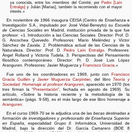
ya conocida, entre los miembros del Comité, por
Pedro [Laín
Entralgo]
y Julián [Marías]; también la recomiendo con el mayor
interés.»
En noviembre de 1966 inaugura CEISA (Centro de Enseñanza e
Investigación S.A., impulsado por José Vidal-Beneyto) su
Escuela
de Ciencias Sociales
en Madrid, institución privada de la que fue
profesor: «1. Introducción a las Ciencias Sociales. Director: Prof. D.
G. Ancochea Quevedo. Profesores: Mario Meléndez y Víctor
Sánchez de Zavala. 2. Problemática actual de las Ciencias de la
Naturaleza. Director: Prof. D.
Pedro Laín Entralgo
. Profesores:
Ángel Rolland y Victoria Tudela. 3. Perspectivas del Pensamiento
filosófico contemporáneo. Director: Pr. D. José Luis López
Aranguren. Profesores: Javier Muguerza y
Francisco Gracia
.»
Fue uno de los coordinadores en 1969, junto con
Francisco
Gracia Guillén
y
Javier Muguerza Carpintier
, del libro
Teoría y
Sociedad. Homenaje al profesor Aranguren
, aparecido en 1970 (los
tres firman la “
Presentación
”, fechada en agosto de 1969). Su
artículo, «Sobre la historia reciente y la metodología de la
semántica» (págs. 9-58), es el más largo de ese libro homenaje a
Aranguren
.
En el curso 1969-70 se le adjudica una de las
becas destinadas a
formación de investigadores y profesorado de Enseñanza Superior
en España
, especialidad
Grupo II. Informática,
Universidad de
Madrid, bajo la dirección del Dr. García Camarero (BOE 8