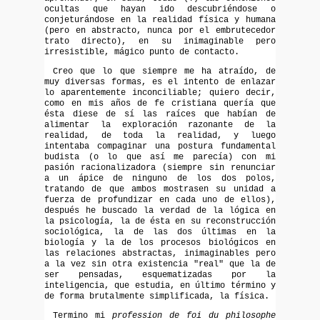
ocultas que hayan ido descubriéndose o
conjeturándose en la realidad física y humana
(pero en abstracto, nunca por el embrutecedor
trato directo), en su inimaginable pero
irresistible, mágico punto de contacto.
Creo que lo que siempre me ha atraído, de
muy diversas formas, es el intento de enlazar
lo aparentemente inconciliable; quiero decir,
como en mis años de fe cristiana quería que
ésta diese de sí las raíces que habían de
alimentar la exploración razonante de la
realidad, de toda la realidad, y luego
intentaba compaginar una postura fundamental
budista (o lo que así me parecía) con mi
pasión racionalizadora (siempre sin renunciar
a un ápice de ninguno de los dos polos,
tratando de que ambos mostrasen su unidad a
fuerza de profundizar en cada uno de ellos),
después he buscado la verdad de la lógica en
la psicología, la de ésta en su reconstrucción
sociológica, la de las dos últimas en la
biología y la de los procesos biológicos en
las relaciones abstractas, inimaginables pero
a la vez sin otra existencia "real" que la de
ser pensadas, esquematizadas por la
inteligencia, que estudia, en último término y
de forma brutalmente simplificada, la física.
Termino mi
profession de foi du philosophe