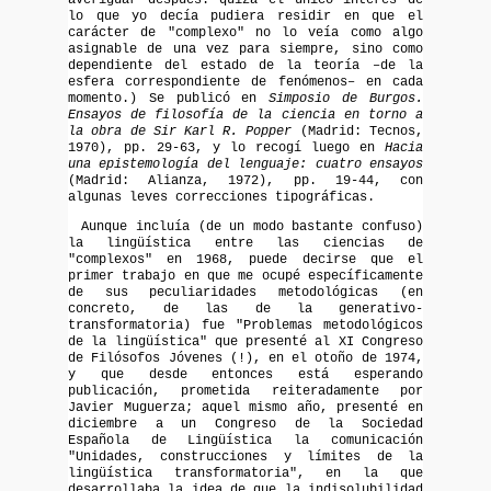
lo que yo decía pudiera residir en que el
carácter de "complexo" no lo veía como algo
asignable de una vez para siempre, sino como
dependiente del estado de la teoría –de la
esfera correspondiente de fenómenos– en cada
momento.) Se publicó en
Simposio de Burgos.
Ensayos de filosofía de la ciencia en torno a
la obra de Sir Karl R. Popper
(Madrid: Tecnos,
1970), pp. 29-63, y lo recogí luego en
Hacia
una epistemología del lenguaje: cuatro ensayos
(Madrid: Alianza, 1972), pp. 19-44, con
algunas leves correcciones tipográficas.
Aunque incluía (de un modo bastante confuso)
la lingüística entre las ciencias de
"complexos" en 1968, puede decirse que el
primer trabajo en que me ocupé específicamente
de sus peculiaridades metodológicas (en
concreto, de las de la generativo-
transformatoria) fue "Problemas metodológicos
de la lingüística" que presenté al XI Congreso
de Filósofos Jóvenes (!), en el otoño de 1974,
y que desde entonces está esperando
publicación, prometida reiteradamente por
Javier Muguerza; aquel mismo año, presenté en
diciembre a un Congreso de la Sociedad
Española de Lingüística la comunicación
"Unidades, construcciones y límites de la
lingüística transformatoria", en la que
desarrollaba la idea de que la indisolubilidad