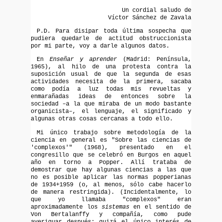
Un cordial saludo de
Víctor Sánchez de Zavala
P.D. Para disipar toda última sospecha que
pudiera quedarle de actitud obstruccionista
por mi parte, voy a darle algunos datos.
En
Enseñar y aprender
(Madrid: Península,
1965), al hilo de una protesta contra la
suposición usual de que la segunda de esas
actividades necesita de la primera, sacaba
como podía a luz todas mis revueltas y
enmarañadas ideas de entonces sobre la
sociedad –a la que miraba de un modo bastante
organicista–, el lenguaje, el significado y
algunas otras cosas cercanas a todo ello.
Mi único trabajo sobre metodología de la
ciencia en general es "Sobre las ciencias de
'complexos'" (1968), presentado en el
congresillo que se celebró en Burgos en aquel
año en torno a Popper. Allí trataba de
demostrar que hay algunas ciencias a las que
no es posible aplicar las normas popperianas
de 1934+1959 (o, al menos, sólo cabe hacerlo
de manera restringida). (Incidentalmente, lo
que yo llamaba "complexos" eran
aproximadamente los
sistemas
en el sentido de
Von Bertalanffy y compañía, como pude
averiguar después: quizá el único interés de