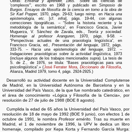
Obras:
Enseñar y aprender,
1965. “Sobre las ciencias de
'complexos'”, escrito en 1968 y publicado en
Simposio de
Burgos. Ensayos de filosofía de la ciencia en torno a la obra de
Sir Karl Popper,
1970, págs. 29-63; luego reimp. en
Hacia una
epistemología, etc.
[cf.
infra
], págs. 19-44, con algunas
correcciones tipográficas. – “Sobre la historia reciente y la
metodología de la semántica”, en Francisco Gracia, Javier
Muguerza, V. Sánchez de Zavala, eds.,
Teoría y sociedad.
Homenaje al profesor Aranguren,
1970, págs. 9-58. –
“Perspectivas actuales de una praxiología lingüística”, en
Francisco Gracia, ed.,
Presentación del lenguaje,
1972, págs.
333-75. –
Hacia una epistemología del lenguaje,
1972. –
Indagaciones praxiológicas sobre la actividad lingüística,
1973
(incluye algunos de los trabajos mencionados
supra
). La tesis de
S. de Z., de 1976, se titula: “Bases praxiológicas para una
psicolingüística”.» (
José Ferrater Mora
,
Diccionario de Filosofía
,
Alianza, Madrid 1979, tomo 4, págs. 2924-2925.)
Desarrolló su actividad docente en la Universidad Complutense
de Madrid, en la Universidad Autónoma de Barcelona y en la
Universidad del País Vasco, de la que fue nombrado catedrático, en
el área de conocimiento «Lógica y Filosofía de la Ciencia», por
resolución de 27 de julio de 1988 (BOE 8 agosto).
Cumplida la edad de 65 años la Universidad del País Vasco, por
resolución de 18 de mayo de 1992 (BOE 9 junio), con efectos 1 de
octubre de 1991, le nombra
Profesor emérito
. Tras su muerte en
Madrid, el 1 de noviembre de 1996, la UPV le dedica un libro
homenaje, compilado por Kepa Korta y Fernando García Murga: