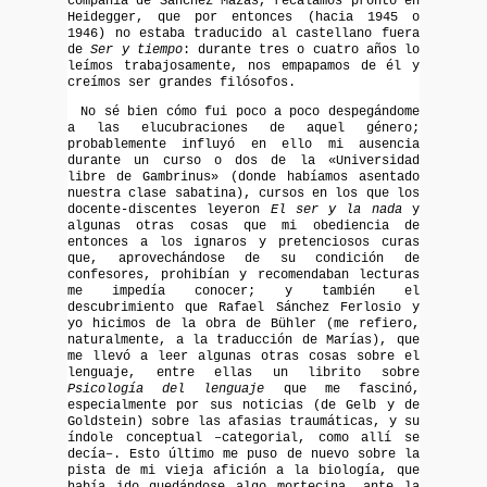
compañía de Sánchez Mazas, recalamos pronto en
Heidegger, que por entonces (hacia 1945 o
1946) no estaba traducido al castellano fuera
de
Ser y tiempo
: durante tres o cuatro años lo
leímos trabajosamente, nos empapamos de él y
creímos ser grandes filósofos.
No sé bien cómo fui poco a poco despegándome
a las elucubraciones de aquel género;
probablemente influyó en ello mi ausencia
durante un curso o dos de la «Universidad
libre de Gambrinus» (donde habíamos asentado
nuestra clase sabatina), cursos en los que los
docente-discentes leyeron
El ser y la nada
y
algunas otras cosas que mi obediencia de
entonces a los ignaros y pretenciosos curas
que, aprovechándose de su condición de
confesores, prohibían y recomendaban lecturas
me impedía conocer; y también el
descubrimiento que Rafael Sánchez Ferlosio y
yo hicimos de la obra de Bühler (me refiero,
naturalmente, a la traducción de Marías), que
me llevó a leer algunas otras cosas sobre el
lenguaje, entre ellas un librito sobre
Psicología del lenguaje
que me fascinó,
especialmente por sus noticias (de Gelb y de
Goldstein) sobre las afasias traumáticas, y su
índole conceptual –categorial, como allí se
decía–. Esto último me puso de nuevo sobre la
pista de mi vieja afición a la biología, que