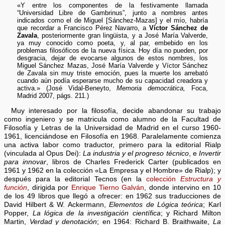
«Y entre los componentes de la festivamente llamada
“Universidad Libre de Gambrinus”, junto a nombres antes
indicados como el de Miguel [Sánchez-Mazas] y el mío, habría
que recordar a Francisco Pérez Navarro, a
Víctor Sánchez de
Zavala
, posteriormente gran lingüista, y a José María Valverde,
ya muy conocido como poeta, y, al par, embebido en los
problemas filosóficos de la nueva física. Hoy día no pueden, por
desgracia, dejar de evocarse algunos de estos nombres, los
Miguel Sánchez Mazas, José María Valverde y Víctor Sánchez
de Zavala sin muy triste emoción, pues la muerte los arrebató
cuando aún podía esperarse mucho de su capacidad creadora y
activa.» (José Vidal-Beneyto,
Memoria democrática,
Foca,
Madrid 2007, págs. 211.)
Muy interesado por la filosofía, decide abandonar su trabajo
como ingeniero y se matricula como alumno de la Facultad de
Filosofía y Letras de la Universidad de Madrid en el curso 1960-
1961, licenciándose en Filosofía en 1968. Paralelamente comienza
una activa labor como traductor, primero para la editorial Rialp
(vinculada al Opus Dei):
La industria y el progreso técnico
, e
Invertir
para innovar
, libros de Charles Frederick Carter (publicados en
1961 y 1962 en la colección «La Empresa y el Hombre» de Rialp); y
después para la editorial Tecnos (en la
colección
Estructura y
función
, dirigida por
Enrique Tierno Galván
, donde intervino en 10
de los 49 libros que llegó a ofrecer: en 1962 sus traducciones de
David Hilbert & W. Ackermann,
Elementos de Lógica teórica
; Karl
Popper,
La lógica de la investigación científica
; y Richard Milton
Martin,
Verdad y denotación
; en 1964: Richard B. Braithwaite,
La