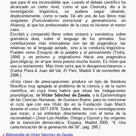
que para él era inconcebible que, cuando el debate científico ha
alcanzado un cierto nivel, como el que Chomsky dio a la
investigación lingüística, se pudiera seguir obrando,
displicentemente, como si nada. De ahí uno de sus libros más
singulares (
Funcionalismo estructural y generativismo,
en
Alianza), al que los profesionales de la cosa no hicieron el menor
caso.
Escribió y compendió libros sobre sintaxis y semántica, sobre
gramática dura, sobre el lenguaje de los primates. Sus
contribuciones más innovadoras son las de pragmática, las
relativas no al lenguaje aislado, sino a la conducta lingüística.
Pueden verse
Ensayos de la palabra y el pensamiento
(Trotta,
1994) y un próximo y originalísimo
Hacia una pragmática
(psicológica),
en el que tenía puesta mucha ilusión. Es triste que
sea su testamento. Más triste sería que lo desaprovecháramos.»
(Carlos Piera & Juan del Val,
El País,
Madrid 4 de noviembre de
1996.)
«Esta clase de preocupaciones produce un tipo de literatura
filosófica muy apegada al problema de la ciencia y de la razón
científica, en cuya línea habría que situar las
Indagaciones
praxiológicas,
de
Víctor Sánchez de Zavala
, o la
Epistemología
de las Ciencias Humanas,
de Gustavo Bueno, para no mencionar
el ciclo que con ese título dio en la Fundación Juan March
durante el curso 1977-1978. Todos ellos, textos o investigaciones
que rozan, o se enfrentan directamente, con el tema de la
racionalidad.» (José Luis Abellán,
Ortega y Gasset y los orígenes
de la transición democrática,
Espasa, Madrid 2000, “4. Una
caracterización de la generación del 56”, pág. 288.)
★
Bibliografía de Víctor Sánchez de Zavala