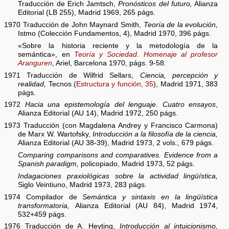
Traducción de Erich Jamtsch,
Pronósticos del futuro,
Alianza
Editorial (LB 255), Madrid 1969, 265 págs.
1970 Traducción de John Maynard Smith,
Teoría de la evolución,
Istmo (Colección Fundamentos, 4), Madrid 1970, 396 págs.
«Sobre la historia reciente y la metodología de la
semántica», en
Teoría y Sociedad. Homenaje al profesor
Aranguren
, Ariel, Barcelona 1970, págs. 9-58.
1971 Traducción de Wilfrid Sellars,
Ciencia, percepción y
realidad,
Tecnos (
Estructura y función, 35
), Madrid 1971, 383
págs.
1972
Hacia una epistemología del lenguaje. Cuatro ensayos
,
Alianza Editorial (AU 14), Madrid 1972, 250 págs.
1973 Traducción (con Magdalena Andrey y Francisco Carmona)
de Marx W. Wartofsky,
Introducción a la filosofía de la ciencia,
Alianza Editorial (AU 38-39), Madrid 1973, 2 vols., 679 págs.
Comparing comparisons and comparatives. Evidence from a
Spanish paradigm,
policopiado, Madrid 1973, 52 págs.
Indagaciones praxiológicas sobre la actividad lingüística,
Siglo Veintiuno, Madrid 1973, 283 págs.
1974 Compilador de
Semántica y sintaxis en la lingüística
transformatoria,
Alianza Editorial (AU 84), Madrid 1974,
532+459 págs.
1976 Traducción de A. Heyting,
Introducción al intuicionismo,