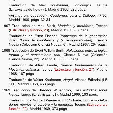
Traducción de Max Horkheimer,
Sociológica,
Taurus
(Ensayistas de hoy, 44), Madrid 1966, 323 págs.
«Aranguren, educador»,
Cuadernos para el Diálogo,
nº 30,
Madrid 1966, págs. 32-34.
1967 Traducción de Max Black,
Modelos y metáforas,
Tecnos
(
Estructura y función, 23
), Madrid 1967, 257 págs.
Traducción de Ernst Fischer,
Problemas de la generación
joven (Entre la impotencia y la responsabilidad),
Ciencia
Nueva (Colección Ciencia Nueva, 6), Madrid 1967, 264 págs.
1968 Traducción de Evert Willem Berth,
Relaciones entre la lógica
formal y el pensamiento real,
Ciencia Nueva (Colección
Ciencia Nueva, 22), Madrid 1968, 396 págs.
Traducción de Alfred Lande,
Nuevos fundamentos de la
Mecánica cuántica,
Tecnos (
Estructura y función, 27
), Madrid
1968, 167 págs.
Traducción de Walter Kaufmann,
Hegel,
Alianza Editorial (LB
111), Madrid 1968, 453 págs.
1969 Traducción de Theodor W. Adorno,
Tres estudios sobre
Hegel,
Taurus (Ensayistas, 61), Madrid 1969, 193 págs.
Traducción de Norbert Wiener & J. P. Schadé,
Sobre modelos
de los nervios, el cerebro y la memoria,
Tecnos (
Estructura y
función, 29
), Madrid 1969, 373 págs.