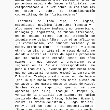
había ido quedándose algo mortecina, ante la
portentosa máquina de fuegos artificiales, que
chisporroteaba a la vez sobre la realidad más
en bruto y sobre su transfiguración
cognoscitiva, de la "física moderna".
Lecturas de todo tipo, de lógica,
matemáticas, novísima literatura francesa y –
algo menos novísima– inglesa y norteamericana,
biología y lingüística, se fueron alternando,
en el escaso tiempo que mi profesión de
ingeniero me dejaba libre, con otras aficiones
(la conversación, con Sánchez Ferlosio y su
mujer, principalmente, la fotografía, y alguna
otra). Un día, en 1961 si no recuerdo mal, me
decidí a soltar el lastre de aquella profesión
que me había sido extraña desde los años
mismos en que empecé a prepararme para
ingresar en la Escuela correspondiente, me
puse a traducir y, ayudado por una medio beca
que me pasaba mi hermano, empecé la carrera de
Filosofía. Traduje y estudié un poco de lógica
(con la que hacía tiempo nos había puesto en
contacto a los gambrinenses un amigo de Miguel
Sánchez Mazas, argentino, que no sé como
apareció por allí), traduje a Popper y,
venciendo la antipatía que siempre me habían
inspirado –bebida en Ortega, Scheler, Husserl,
Zubiri, el propio Goldstein y, luego, Merleau-
Ponty–, leí un poco a los neopositivistas.
(Eran unos pesados, erraban de medio a medio,