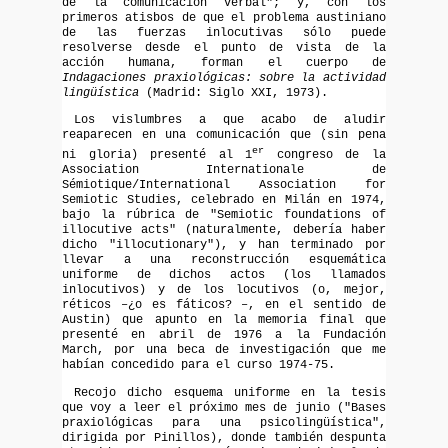
de la comunicación verbal"; y, con los
primeros atisbos de que el problema austiniano
de las fuerzas inlocutivas sólo puede
resolverse desde el punto de vista de la
acción humana, forman el cuerpo de
Indagaciones praxiológicas: sobre la actividad
lingüística
(Madrid: Siglo XXI, 1973).
Los vislumbres a que acabo de aludir
reaparecen en una comunicación que (sin pena
er
ni gloria) presenté al 1
congreso de la
Association Internationale de
Sémiotique/International Association for
Semiotic Studies, celebrado en Milán en 1974,
bajo la rúbrica de "Semiotic foundations of
illocutive acts" (naturalmente, debería haber
dicho "illocutionary"), y han terminado por
llevar a una reconstrucción esquemática
uniforme de dichos actos (los llamados
inlocutivos) y de los locutivos (o, mejor,
réticos –¿o es fáticos? –, en el sentido de
Austin) que apunto en la memoria final que
presenté en abril de 1976 a la Fundación
March, por una beca de investigación que me
habían concedido para el curso 1974-75.
Recojo dicho esquema uniforme en la tesis
que voy a leer el próximo mes de junio ("Bases
praxiológicas para una psicolingüística",
dirigida por Pinillos), donde también despunta