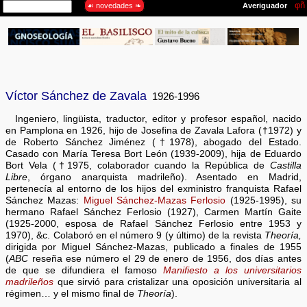
Víctor Sánchez de Zavala
1926-1996
Ingeniero, lingüista, traductor, editor y profesor español, nacido
en Pamplona en 1926, hijo de Josefina de Zavala Lafora (†1972) y
de Roberto Sánchez Jiménez (†1978), abogado del Estado.
Casado con María Teresa Bort León (1939-2009), hija de Eduardo
Bort Vela (†1975, colaborador cuando la República de
Castilla
Libre
, órgano anarquista madrileño). Asentado en Madrid,
pertenecía al entorno de los hijos del exministro franquista Rafael
Sánchez Mazas:
Miguel Sánchez-Mazas Ferlosio
(1925-1995), su
hermano Rafael Sánchez Ferlosio (1927), Carmen Martín Gaite
(1925-2000, esposa de Rafael Sánchez Ferlosio entre 1953 y
1970), &c. Colaboró en el número 9 (y último) de la revista
Theoría,
dirigida por Miguel Sánchez-Mazas, publicado a finales de 1955
(
ABC
reseña ese número el 29 de enero de 1956, dos días antes
de que se difundiera el famoso
Manifiesto a los universitarios
madrileños
que sirvió para cristalizar una oposición universitaria al
régimen… y el mismo final de
Theoría
).