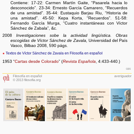
Contiene: 17-22: Carmen Martín Gaite, “Pasarela hacia lo
desconocido”. 23-34: Ernesto García Camarero, “Recuerdos
de una amistad”. 35-44: Eustaquio Barjau Riu, “Historia de
una amistad”. 45-50: Kepa Korta, “Recuerdos”. 51-58:
Fernando García Murga, “Cuatro instantáneas con Víctor
Sánchez de Zabala”, &c.
2008
Investigaciones sobe la actividad lingüística. Obras
escogidas de Víctor Sánchez de Zavala,
Universidad del País
Vasco, Bilbao 2008, 590 págs.
★
Textos de Víctor Sánchez de Zavala en Filosofía en español
1953 “
Cartas desde Colorado
” (
Revista Española
, 4:433-440.)
gbs
Filosofía en español
averiguador
© 2013 filosofia.org