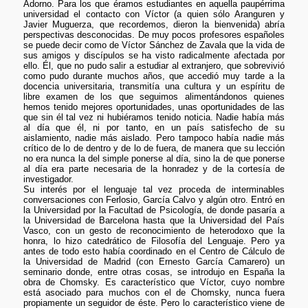
Adorno. Para los que éramos estudiantes en aquella paupérrima
universidad el contacto con Víctor (a quien sólo Aranguren y
Javier Muguerza, que recordemos, dieron la bienvenida) abría
perspectivas desconocidas. De muy pocos profesores españoles
se puede decir como de Víctor Sánchez de Zavala que la vida de
sus amigos y discípulos se ha visto radicalmente afectada por
ello. Él, que no pudo salir a estudiar al extranjero, que sobrevivió
como pudo durante muchos años, que accedió muy tarde a la
docencia universitaria, transmitía una cultura y un espíritu de
libre examen de los que seguimos alimentándonos quienes
hemos tenido mejores oportunidades, unas oportunidades de las
que sin él tal vez ni hubiéramos tenido noticia. Nadie había más
al día que él, ni por tanto, en un país satisfecho de su
aislamiento, nadie más aislado. Pero tampoco había nadie más
crítico de lo de dentro y de lo de fuera, de manera que su lección
no era nunca la del simple ponerse al día, sino la de que ponerse
al día era parte necesaria de la honradez y de la cortesía de
investigador.
Su interés por el lenguaje tal vez proceda de interminables
conversaciones con Ferlosio, García Calvo y algún otro. Entró en
la Universidad por la Facultad de Psicología, de donde pasaría a
la Universidad de Barcelona hasta que la Universidad del País
Vasco, con un gesto de reconocimiento de heterodoxo que la
honra, lo hizo catedrático de Filosofía del Lenguaje. Pero ya
antes de todo esto había coordinado en el Centro de Cálculo de
la Universidad de Madrid (con Ernesto García Camarero) un
seminario donde, entre otras cosas, se introdujo en España la
obra de Chomsky. Es característico que Víctor, cuyo nombre
está asociado para muchos con el de Chomsky, nunca fuera
propiamente un seguidor de éste. Pero lo característico viene de