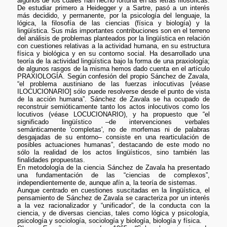
algunos de los cuales han hecho fortuna en las letras filosóficas.
De estudiar primero a Heidegger y a Sartre, pasó a un interés
más decidido, y permanente, por la psicología del lenguaje, la
lógica, la filosofía de las ciencias (física y biología) y la
lingüística. Sus más importantes contribuciones son en el terreno
del análisis de problemas planteados por la lingüística en relación
con cuestiones relativas a la actividad humana, en su estructura
física y biológica y en su contorno social. Ha desarrollado una
teoría de la actividad lingüística bajo la forma de una praxiología;
de algunos rasgos de la misma hemos dado cuenta en el artículo
PRAXIOLOGÍA. Según confesión del propio Sánchez de Zavala,
“el problema austiniano de las fuerzas inlocutivas [véase
ILOCUCIONARIO] sólo puede resolverse desde el punto de vista
de la acción humana”. Sánchez de Zavala se ha ocupado de
reconstruir semióticamente tanto los actos inlocutivos como los
locutivos (véase LOCUCIONARIO), y ha propuesto que “el
significado lingüístico –de intervenciones verbales
semánticamente 'completas', no de morfemas ni de palabras
desgajadas de su entorno– consiste en una rearticulación de
posibles actuaciones humanas”, destacando de este modo no
sólo la realidad de los actos lingüísticos, sino también las
finalidades propuestas.
En metodología de la ciencia Sánchez de Zavala ha presentado
una fundamentación de las “ciencias de complexos”,
independientemente de, aunque afín a, la teoría de sistemas.
Aunque centrado en cuestiones suscitadas en la lingüística, el
pensamiento de Sánchez de Zavala se caracteriza por un interés
a la vez racionalizador y “unificador”, de la conducta con la
ciencia, y de diversas ciencias, tales como lógica y psicología,
psicología y sociología, sociología y biología, biología y física.