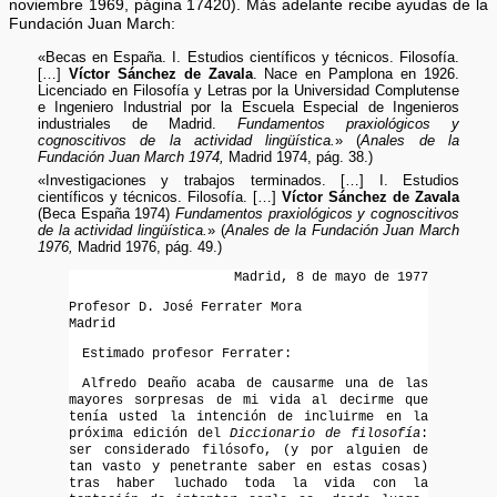
noviembre 1969, página 17420). Más adelante recibe ayudas de la
Fundación Juan March:
«Becas en España. I. Estudios científicos y técnicos. Filosofía.
[…]
Víctor Sánchez de Zavala
. Nace en Pamplona en 1926.
Licenciado en Filosofía y Letras por la Universidad Complutense
e Ingeniero Industrial por la Escuela Especial de Ingenieros
industriales de Madrid.
Fundamentos praxiológicos y
cognoscitivos de la actividad lingüística.
» (
Anales de la
Fundación Juan March 1974,
Madrid 1974, pág. 38.)
«Investigaciones y trabajos terminados. […] I. Estudios
científicos y técnicos. Filosofía. […]
Víctor Sánchez de Zavala
(Beca España 1974)
Fundamentos praxiológicos y cognoscitivos
de la actividad lingüística.
» (
Anales de la Fundación Juan March
1976,
Madrid 1976, pág. 49.)
Madrid, 8 de mayo de 1977
Profesor D. José Ferrater Mora
Madrid
Estimado profesor Ferrater:
Alfredo Deaño acaba de causarme una de las
mayores sorpresas de mi vida al decirme que
tenía usted la intención de incluirme en la
próxima edición del
Diccionario de filosofía
:
ser considerado filósofo, (y por alguien de
tan vasto y penetrante saber en estas cosas)
tras haber luchado toda la vida con la