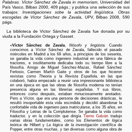
Palabras. Víctor Sánchez de Zavala in memoriam,
Universidad del
País Vasco, Bilbao 2000, 409 págs.; y publica una selección de sus
trabajos:
Investigaciones sobe la actividad lingüística. Obras
escogidas de Víctor Sánchez de Zavala,
UPV, Bilbao 2008, 590
págs.
La biblioteca de Víctor Sánchez de Zavala fue donada por su
viuda a la Fundación Ortega y Gasset.
«
Víctor Sánchez de Zavala
,
filósofo y lingüista.
Cuando
conocimos a Víctor Sánchez de Zavala, fallecido el pasado
miércoles en Madrid a los 69 años, a principios de los sesenta,
se ganaba la vida como ingeniero industrial en una fábrica de
tractores, e insólitamente dedicaba todo su tiempo libre a la
filosofía. Amigo de Miguel Sánchez-Mazas, Rafael Sánchez
Ferlosio, Carmen Martín Gaite y otros de los que hicieron
revistas como
Theoria
y la
Revista Española,
en las que
colaboró, había empezado a reunir una impresionante biblioteca
en una época en que las obras de filosofía moderna no tenían
presencia alguna en las librerías españolas. Y sus libros,
entonces como después, estaban minuciosamente anotados.
Pero a Víctor, que era una persona de decisiones drásticas, le
resultó insoportable esta vida escindida y decidió abandonar la
confortable vida de ingeniero para matricularse, a los 35 años, en
Filosofía y Letras de la Complutense. Se ganaba la vida como
traductor, y en la colección que dirigía
Tierno Galván
tradujo
varias obras fundamentales, como los
Elementos de lógica
teórica
de Hilbert y
La lógica de la investigación científica
de
Popper, entre otras muchas, y tan diversas como alguna obra de