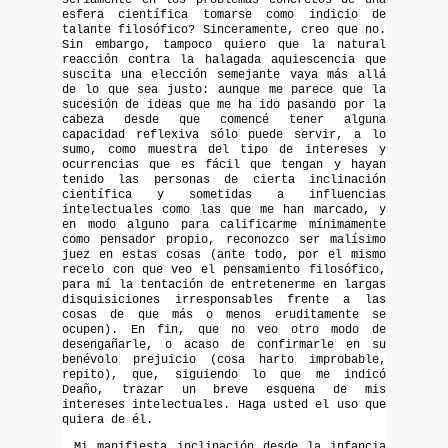
esfera científica tomarse como indicio de
talante filosófico? Sinceramente, creo que no.
Sin embargo, tampoco quiero que la natural
reacción contra la halagada aquiescencia que
suscita una elección semejante vaya más allá
de lo que sea justo: aunque me parece que la
sucesión de ideas que me ha ido pasando por la
cabeza desde que comencé tener alguna
capacidad reflexiva sólo puede servir, a lo
sumo, como muestra del tipo de intereses y
ocurrencias que es fácil que tengan y hayan
tenido las personas de cierta inclinación
científica y sometidas a influencias
intelectuales como las que me han marcado, y
en modo alguno para calificarme mínimamente
como pensador propio, reconozco ser malísimo
juez en estas cosas (ante todo, por el mismo
recelo con que veo el pensamiento filosófico,
para mí la tentación de entretenerme en largas
disquisiciones irresponsables frente a las
cosas de que más o menos eruditamente se
ocupen). En fin, que no veo otro modo de
desengañarle, o acaso de confirmarle en su
benévolo prejuicio (cosa harto improbable,
repito), que, siguiendo lo que me indicó
Deaño, trazar un breve esquena de mis
intereses intelectuales. Haga usted el uso que
quiera de él.
Mi manifiesta inclinación desde la infancia