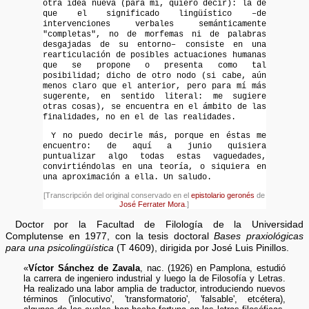
otra idea nueva (para mí, quiero decir): la de
que el significado lingüístico –de
intervenciones verbales semánticamente
"completas", no de morfemas ni de palabras
desgajadas de su entorno– consiste en una
rearticulación de posibles actuaciones humanas
que se propone o presenta como tal
posibilidad; dicho de otro nodo (si cabe, aún
menos claro que el anterior, pero para mí más
sugerente, en sentido literal: me sugiere
otras cosas), se encuentra en el ámbito de las
finalidades, no en el de las realidades.
Y no puedo decirle más, porque en éstas me
encuentro: de aquí a junio quisiera
puntualizar algo todas estas vaguedades,
convirtiéndolas en una teoría, o siquiera en
una aproximación a ella. Un saludo.
[Transcripción del original conservado en el
epistolario geronés
de
José Ferrater Mora
.]
Doctor por la Facultad de Filología de la Universidad
Complutense en 1977, con la tesis doctoral
Bases praxiológicas
para una psicolingüística
(T 4609), dirigida por José Luis Pinillos.
«
Víctor Sánchez de Zavala
, nac. (1926) en Pamplona, estudió
la carrera de ingeniero industrial y luego la de Filosofía y Letras.
Ha realizado una labor amplia de traductor, introduciendo nuevos
términos ('inlocutivo', 'transformatorio', 'falsable', etcétera),