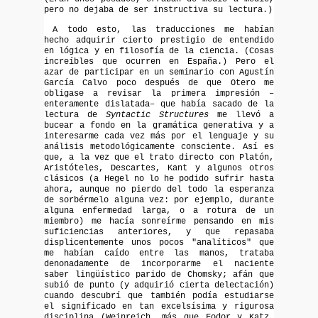
pero no dejaba de ser instructiva su lectura.)
A todo esto, las traducciones me habían
hecho adquirir cierto prestigio de entendido
en lógica y en filosofía de la ciencia. (Cosas
increíbles que ocurren en España.) Pero el
azar de participar en un seminario con Agustín
García Calvo poco después de que Otero me
obligase a revisar la primera impresión –
enteramente dislatada– que había sacado de la
lectura de
Syntactic Structures
me llevó a
bucear a fondo en la gramática generativa y a
interesarme cada vez más por el lenguaje y su
análisis metodológicamente consciente. Así es
que, a la vez que el trato directo con Platón,
Aristóteles, Descartes, Kant y algunos otros
clásicos (a Hegel no lo he podido sufrir hasta
ahora, aunque no pierdo del todo la esperanza
de sorbérmelo alguna vez: por ejemplo, durante
alguna enfermedad larga, o a rotura de un
miembro) me hacía sonreírme pensando en mis
suficiencias anteriores, y que repasaba
displicentemente unos pocos "analíticos" que
me habían caído entre las manos, trataba
denonadamente de incorporarme el naciente
saber lingüístico parido de Chomsky; afán que
subió de punto (y adquirió cierta delectación)
cuando descubrí que también podía estudiarse
el significado en tan excelsísima y rigurosa
disciplina (Weinreich, más que Fodor y Katz,