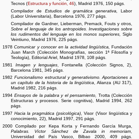
Tecnos (
Estructura y función, 46
), Madrid 1976, 150 págs.
Compilador de
Estudios de gramática generativa,
Labor
(Labor Universitaria), Barcelona 1976, 277 págs.
Compilador de Gardner, Lieberman, Premack, Fouts y otros,
Sobre el lenguaje de los antropoides. Investigaciones sobre
los rudimentos del lenguaje en los monos superiores,
Siglo
Veintiuno, Madrid 1976, 225 págs.
1978
Comunicar y conocer en la actividad lingüística,
Fundación
Juan March (Colección Monografías, sección 1ª Filosofía y
Teología), Editorial Ariel, Madrid 1978, 108 págs.
1981
Imagen y lenguajes
, Fontanella (Colección Signos, 2),
Barcelona 1981, 345 págs.
1982
Funcionalismo estructural y generativismo. Aportaciones a
un capítulo de la historia de la lingüística
, Alianza (AU 317),
Madrid 1982, 216 págs.
1994
Ensayos de la palabra y el pensamiento,
Trotta (Colección
Estructuras y procesos. Serie cognitiva), Madrid 1994, 262
págs.
1997
Hacia la pragmática (psicológica),
Visor (Visor lingüística y
conocimiento, 22), Madrid 1997, 291 págs.
2000 Compilado por Kepa Korta y Fernando García Murga,
Palabras. Víctor Sánchez de Zavala in memoriam,
Universidad del País Vasco, Bilbao 2000, 409 págs.