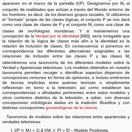
aparecen en el marco de la pantalla 𝔈(P). Designamos por M
al
i
conjunto de realidades que actúan a través del Mundo entorno de
los hombres, es decir, de los diversos grupos sociales. Si utilizamos
el “formato” propio de las clases lógicas, el conjunto P se nos dará
como una clase de clases de P y el conjunto M
como una clase de
i
clases de morfologías mundanas. Y si mantenemos una
concepción de la
Verdad por la Identidad
[680], sería innegable que
la relación de la lógica de clases más afín a la identidad es la
relación de inclusión de clases. En consecuencia: si ponemos en
correspondencia las diferentes alternativas asignables a las
relaciones de inclusión entre las clases P y las clases M
i
obtendremos una taxonomía de los diferentes modelos sobre la
Verdad y Apariencias televisivas. Los modelos obtenidos en nuestra
taxonomía permiten recoger o identificar aspectos dispersos de
concepciones comunes en forma de opiniones, o incluso embriones
de teorías implícitas entre quienes teorizan o simplemente
reflexionan en torno a la televisión; así como establecer las
correspondencias o afinidades pertinentes entre estos modelos y
otros contextos distintos de la televisión, a saber, con diversas
concepciones ontológicas dadas en la tradición filosófica y con
distintas concepciones
gnoseológicas de la ciencia
.
Taxonomía de modelos sobre las relaciones entre apariencias y
verdades televisivas:
[(P ⊂ M
) = 1] & [(M
⊂ P) = 0] – Modelo Positivista.
i
i