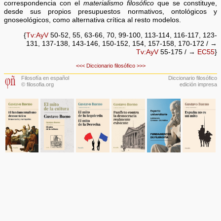
correspondencia con el
materialismo filosófico
que se constituye,
desde sus propios presupuestos normativos, ontológicos y
gnoseológicos, como alternativa crítica al resto modelos.
{
Tv:AyV
50-52, 55, 63-66, 70, 99-100, 113-114, 116-117, 123-
131, 137-138, 143-146, 150-152, 154, 157-158, 170-172 / →
Tv:AyV
55-175 / →
EC55
}
<<<
Diccionario filosófico
>>>
Filosofía en español
Diccionario filosófico
© filosofia.org
edición impresa