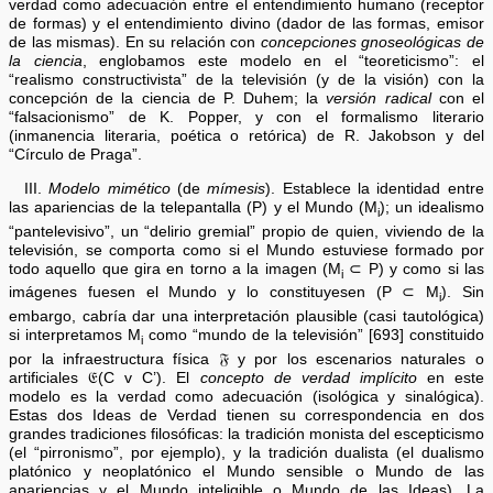
verdad como adecuación entre el entendimiento humano (receptor
de formas) y el entendimiento divino (dador de las formas, emisor
de las mismas). En su relación con
concepciones gnoseológicas de
la ciencia
, englobamos este modelo en el “teoreticismo”: el
“realismo constructivista” de la televisión (y de la visión) con la
concepción de la ciencia de P. Duhem; la
versión radical
con el
“falsacionismo” de K. Popper, y con el formalismo literario
(inmanencia literaria, poética o retórica) de R. Jakobson y del
“Círculo de Praga”.
III.
Modelo mimético
(de
mímesis
). Establece la identidad entre
las apariencias de la telepantalla (P) y el Mundo (M
); un idealismo
i
“pantelevisivo”, un “delirio gremial” propio de quien, viviendo de la
televisión, se comporta como si el Mundo estuviese formado por
todo aquello que gira en torno a la imagen (M
⊂ P) y como si las
i
imágenes fuesen el Mundo y lo constituyesen (P ⊂ M
). Sin
i
embargo, cabría dar una interpretación plausible (casi tautológica)
si interpretamos M
como “mundo de la televisión” [693] constituido
i
por la infraestructura física 𝔉 y por los escenarios naturales o
artificiales 𝔈(C v C’). El
concepto de verdad implícito
en este
modelo es la verdad como adecuación (isológica y sinalógica).
Estas dos Ideas de Verdad tienen su correspondencia en dos
grandes tradiciones filosóficas: la tradición monista del escepticismo
(el “pirronismo”, por ejemplo), y la tradición dualista (el dualismo
platónico y neoplatónico el Mundo sensible o Mundo de las
apariencias y el Mundo inteligible o Mundo de las Ideas). La