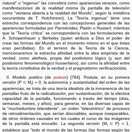
natural” o “ingenuo” las concebirá como apariencias veraces, como
manifestaciones de la realidad misma
(la pantalla de televisión
como “ventana abierta a la realidad del Mundo”, según la metáfora
oscurantista de T. Hutchinson). La “Teoría ingenua” tiene una
estrecha correspondencia con las concepciones generales de las
apariencias formuladas por Parménides, Platón o Husserl; mientras
que la “Teoría crítica” se correspondería con las formulaciones de
A. Schopenhauer y Berkeley (quien atribuía a Dios el poder de
crear las formas del Mundo en el momento mismo en el que éstas
eran percibidas). En el terreno de la Teoría de la Ciencia,
mencionaremos la estrecha afinidad entre la idea empirista de la
verdad, como
aletheia
, propia del positivismo lógico (y aun del
positivismo fenomenológico husserliano), así como la afinidad entre
la teoría constitutiva de la verdad y el pragmatismo verificacionista.
II.
Modelo poético
(de
poiesis
) [784]. Postula, en su
primera
versión
(P ⊂ M
) = 0, la autonomía y sustantividad del orden de las
i
apariencias; se trata de una
teoría idealista de la inmanencia de las
pantallas
fruto de la radicalización, por sustantivación, de la efectiva
capacidad de la pantalla, funcionando a través del tiempo (días,
semanas, meses, y años), para generar, en las diversas capas de
la “muchedumbre televidente”, un orden “telecéntrico” de procesos
de retroalimentación, que serían disociables, aunque inseparables,
de otros órdenes causales en los cuales el curso de las imágenes
de la pantalla está envuelto. La
segunda versión
(M
⊂ P) = 1,
i
establece que “todo el mundo de las formas (las formas según las