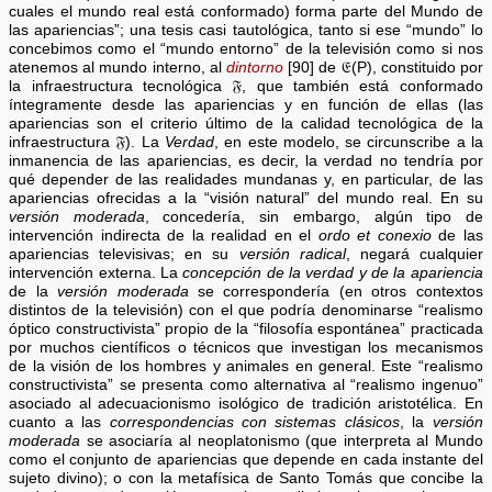
cuales el mundo real está conformado) forma parte del Mundo de
las apariencias”; una tesis casi tautológica, tanto si ese “mundo” lo
concebimos como el “mundo entorno” de la televisión como si nos
atenemos al mundo interno, al
dintorno
[90] de 𝔈(P), constituido por
la infraestructura tecnológica 𝔉, que también está conformado
íntegramente desde las apariencias y en función de ellas (las
apariencias son el criterio último de la calidad tecnológica de la
infraestructura 𝔉). La
Verdad
, en este modelo, se circunscribe a la
inmanencia de las apariencias, es decir, la verdad no tendría por
qué depender de las realidades mundanas y, en particular, de las
apariencias ofrecidas a la “visión natural” del mundo real. En su
versión moderada
, concedería, sin embargo, algún tipo de
intervención indirecta de la realidad en el
ordo et conexio
de las
apariencias televisivas; en su
versión radical
, negará cualquier
intervención externa. La
concepción de la verdad y de la apariencia
de la
versión moderada
se correspondería (en otros contextos
distintos de la televisión) con el que podría denominarse “realismo
óptico constructivista” propio de la “filosofía espontánea” practicada
por muchos científicos o técnicos que investigan los mecanismos
de la visión de los hombres y animales en general. Este “realismo
constructivista” se presenta como alternativa al “realismo ingenuo”
asociado al adecuacionismo isológico de tradición aristotélica. En
cuanto a las
correspondencias con sistemas clásicos
, la
versión
moderada
se asociaría al neoplatonismo (que interpreta al Mundo
como el conjunto de apariencias que depende en cada instante del
sujeto divino); o con la metafísica de Santo Tomás que concibe la