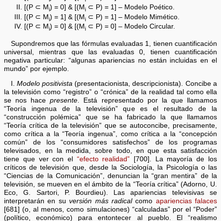
[(P ⊂ M
) = 0] & [(M
⊂ P) = 1] – Modelo Poético.
i
i
[(P ⊂ M
) = 1] & [(M
⊂ P) = 1] – Modelo Mimético.
i
i
[(P ⊂ M
) = 0] & [(M
⊂ P) = 0] – Modelo Circular.
i
i
Supondremos que las fórmulas evaluadas 1, tienen cuantificación
universal, mientras que las evaluadas 0, tienen cuantificación
negativa particular: “algunas apariencias no están incluidas en el
mundo” por ejemplo.
I.
Modelo positivista
(presentacionista, descripcionista). Concibe a
la televisión como “registro” o “crónica” de la realidad tal como ella
se nos hace
presente
. Está representado por la que llamamos
“Teoría ingenua de la televisión” que es el resultado de la
“construcción polémica” que se ha fabricado la que llamamos
“Teoría crítica de la televisión” que se autoconcibe, precisamente,
como crítica a la “Teoría ingenua”, como crítica a la “concepción
común” de los “consumidores satisfechos” de los programas
televisados, en la medida, sobre todo, en que esta satisfacción
tiene que ver con el
“efecto realidad”
[700]. La mayoría de los
críticos de televisión que, desde la Sociología, la Psicología o las
“Ciencias de la Comunicación”, denuncian la “gran mentira” de la
televisión, se mueven en el ámbito de la “Teoría crítica” (Adorno, U.
Eco, G. Sartori, P. Bourdieu). Las apariencias televisivas se
interpretarán en su
versión más radical
como
apariencias falaces
[681] (o, al menos, como simulaciones) “calculadas” por el “Poder”
(político, económico) para entontecer al pueblo. El “realismo