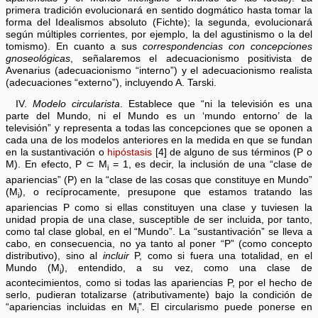
primera tradición evolucionará en sentido dogmático hasta tomar la
forma del Idealismos absoluto (Fichte); la segunda, evolucionará
según múltiples corrientes, por ejemplo, la del agustinismo o la del
tomismo). En cuanto a sus
correspondencias con concepciones
gnoseológicas
, señalaremos el adecuacionismo positivista de
Avenarius (adecuacionismo “interno”) y el adecuacionismo realista
(adecuaciones “externo”), incluyendo A. Tarski.
IV.
Modelo circularista
. Establece que “ni la televisión es una
parte del Mundo, ni el Mundo es un ‘mundo entorno’ de la
televisión” y representa a todas las concepciones que se oponen a
cada una de los modelos anteriores en la medida en que se fundan
en la sustantivación o
hipóstasis
[4] de alguno de sus términos (P o
M). En efecto, P ⊂ M
= 1, es decir, la inclusión de una “clase de
i
apariencias” (P) en la “clase de las cosas que constituye en Mundo”
(M
), o recíprocamente, presupone que estamos tratando las
i
apariencias P como si ellas constituyen una clase y tuviesen la
unidad propia de una clase, susceptible de ser incluida, por tanto,
como tal clase global, en el “Mundo”. La “sustantivación” se lleva a
cabo, en consecuencia, no ya tanto al poner “P” (como concepto
distributivo), sino al
incluir
P, como si fuera una totalidad, en el
Mundo (M
), entendido, a su vez, como una clase de
i
acontecimientos, como si todas las apariencias P, por el hecho de
serlo, pudieran totalizarse (atributivamente) bajo la condición de
“apariencias incluidas en M
”. El circularismo puede ponerse en
i