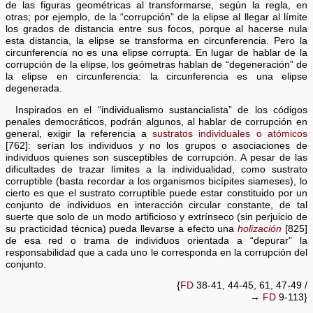
de las figuras geométricas al transformarse, según la regla, en
otras; por ejemplo, de la “corrupción” de la elipse al llegar al límite
los grados de distancia entre sus focos, porque al hacerse nula
esta distancia, la elipse se transforma en circunferencia. Pero la
circunferencia no es una elipse corrupta. En lugar de hablar de la
corrupción de la elipse, los geómetras hablan de “degeneración” de
la elipse en circunferencia: la circunferencia es una elipse
degenerada.
Inspirados en el “individualismo sustancialista” de los códigos
penales democráticos, podrán algunos, al hablar de corrupción en
general, exigir la referencia a
sustratos individuales o atómicos
[762]: serían los individuos y no los grupos o asociaciones de
individuos quienes son susceptibles de corrupción. A pesar de las
dificultades de trazar límites a la individualidad, como sustrato
corruptible (basta recordar a los organismos bicípites siameses), lo
cierto es que el sustrato corruptible puede estar constituido por un
conjunto de individuos en interacción circular constante, de tal
suerte que solo de un modo artificioso y extrínseco (sin perjuicio de
su practicidad técnica) pueda llevarse a efecto una
holización
[825]
de esa red o trama de individuos orientada a “depurar” la
responsabilidad que a cada uno le corresponda en la corrupción del
conjunto.
{
FD
38-41, 44-45, 61, 47-49 /
→
FD
9-113}