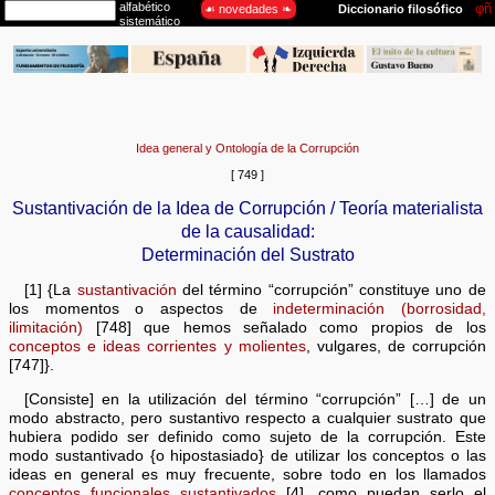
Idea general y Ontología de la Corrupción
[ 749 ]
Sustantivación de la Idea de Corrupción / Teoría materialista
de la causalidad:
Determinación del Sustrato
[1] {La
sustantivación
del término “corrupción” constituye uno de
los momentos o aspectos de
indeterminación (borrosidad,
ilimitación)
[748] que hemos señalado como propios de los
conceptos e ideas corrientes y molientes
, vulgares, de corrupción
[747]}.
[Consiste] en la utilización del término “corrupción” […] de un
modo abstracto, pero sustantivo respecto a cualquier sustrato que
hubiera podido ser definido como sujeto de la corrupción. Este
modo sustantivado {o hipostasiado} de utilizar los conceptos o las
ideas en general es muy frecuente, sobre todo en los llamados
conceptos funcionales sustantivados
[4], como puedan serlo el