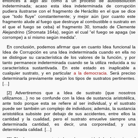
entonces a algo así como a un proceso de autodisolución
indeterminada; acaso esta idea indeterminada de corrupción
pudiera ilustrarse con el fragmento de Heráclito en el que se dice
que “todo fluye” constantemente; y mejor aún (por cuanto este
fragmento alude al fuego que destruye al combustible o sustrato en
el que el fuego se ceba) el fragmento 30, tomado de Clemente
Alejandrino (
Stromata
164a), según el cual “el fuego se apaga (se
corrompe) a sí mismo según medida”.
En conclusión, podemos afirmar que en cuanto Idea funcional la
Idea de Corrupción es una Idea indeterminada cuando en ella no
se distingue su característica de los valores de la función, y por
tanto permanece indeterminada cuando se la utiliza reducida a su
característica sustantivada. En este estado es inaplicable a
cualquier sustrato, y en particular
a la democracia
. Será preciso
determinarla previamente según los tipos de sustratos pertinentes.
[…]
[2] Advertiremos que a Idea de sustrato {que nosotros
utilizamos…} no se confunde con la Idea de sustancia aristotélica,
ante todo porque esta se refiere al ser individual, y el sustrato
puede ser también un complejo de individuos; además, la sustancia
aristotélica subsiste por debajo de sus accidentes, entre ellos la
cantidad y la cualidad, pero el sustrato envuelve siempre una
determinada cantidad, es decir, una corporeidad, y una
determinada calidad. […]