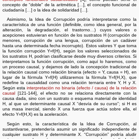
concepto de “doble” de la aritmética […], el concepto funcional de
ciudadanía […] o la idea de solidaridad […].
Asimismo, la Idea de Corrupción podría interpretarse como la
característica de una función (definible, como idea general, por la
alteración, la degradación, el trastorno…) cuyos valores o
acepciones estuvieran en función de los sustratos H (corrupción de
menores, corrupción de una lengua, corrupción de un cadáver
hasta una determinada fecha incorrupto). Estos valores Y que toma
la función corrupción Y=f(H), según los valores seleccionados de
los sustratos H, podrían clasificarse desde muy diversos criterios. Si
interpretamos la función corrupción, como aquí lo haremos, como
un proceso causal, y dejamos de lado la concepción tradicional de
la relación causal como relación binaria (efecto = Y, causa = H), en
lugar de la fórmula Y=f(H) utilizaremos la fórmula Y=f(H,X), que
redefine la causalidad como una relación ternaria entre Y, H y X.
Según esta
interpretación no binaria (efecto / causa) de la relación
causal
[121-144], el efecto no se relaciona directamente con la
causa dada, sino con un sustrato o esquema material de identidad
H, al que un determinante causal X “desvía de su curso”; si H es
una masa inercial, siendo X una fuerza que actúa sobre ella, el
efecto Y=f(H,X) es la aceleración.
Según esto, la característica de la Idea de Corrupción, al
sustantivarse, pretendería asumir un significado independiente de
cualquier sustrato H y determinante X. “Corrupción” podría aludir