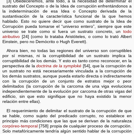
[3] Obedeceremos, ante todo, a la necesidad de determinar el
sustrato del Concepto o de la Idea de corrupción enfrentándonos a
la indeterminación de esa Idea o Concepto derivada de la
sustantivación de la característica funcional de la que hemos
hablado. Esto no quiere decir que como sustrato de la Idea de
Corrupción pueda tomarse el “universo entero”, siempre que este
universo se trate como si fuera un sustrato concreto, un
todo
atributivo
[24] (como lo trataba Aristóteles, o como lo trató Albert
Einstein, pero no Demócrito o Hugh Everett).
Ahora bien, no todas las regiones del universo son corruptibles
por sí mismas, ni la corruptibilidad de un sustrato implica la
corruptibilidad de los demás. Y esto es tanto como reconocer, en la
perspectiva de la
doctrina de la symploké
[54], que la corrupción de
un sustrato no está necesariamente vinculada a la corrupción de
los demás sustratos, aunque pueda estarlo directa o indirectamente
con la corrupción de un conjunto de estratos mejor o peor
delimitados (la corrupción de la carcoma de una viga evoluciona
independientemente de la evolución por carcoma de otras vigas del
edificio, sin que esto signifique que no haya existido la menor
relación entre ellas).
El requerimiento de delimitar el sustrato de la corrupción de que
se hable, como sujeto del predicado corrupto, no establece en
principio más condiciones que las que se derivan de la naturaleza
corpóreo-temporal
[758] propia de cualquier proceso de corrupción.
Solo metafóricamente tendría algún sentido hablar de la corrupción