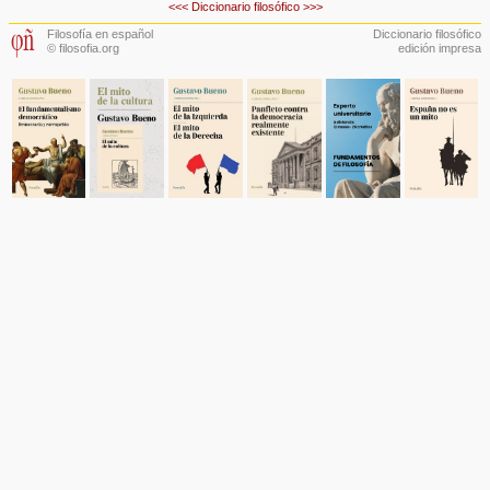
<<<
Diccionario filosófico
>>>
Filosofía en español
Diccionario filosófico
© filosofia.org
edición impresa