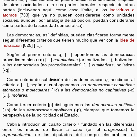
de otras sociedades, o a sus partes formales respecto de otras
partes (incluyendo aquí, como caso límite, a los
individuos o
átomos
[733] que ya no pueden considerarse como unidades
sociales, aunque, por analogía de atribución, puedan considerarse
como partes de la sociedad democrática).
Las democracias, así definidas, pueden clasificarse formalmente
según diferentes criterios que tienen mucho que ver con la
Idea de
holización
[825] […].
Según el primer criterio q, […] opondremos las democracias
procedimentales (+q) […]
cuantitativas
(aritmetizadas…), holizadas,
a las democracias [no procedimentales] […]
cualitativas
, holísticas
(-q).
Como criterio de subdivisión de las democracias
q
, acudimos al
criterio
c
[…], según el cual oponemos las
democracias capitativas
atómicas o moleculares
(+c) a las
democracias no capitativas
(-c)
[…],
molares
.
Como tercer criterio [p] distinguiremos las
democracias políticas
(+p) de las
democracias apolíticas
(-p), siempre que tomemos la
perspectiva de la politicidad del Estado.
Cabría introducir un cuarto criterio
r
fundado en las diferencias
entre los modos de llevar a cabo (en el
progressus
) la
representación
de los diputados del cuerpo electoral en el