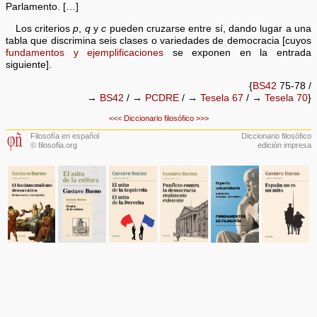
Parlamento. […]
Los criterios
p
,
q
y
c
pueden cruzarse entre sí, dando lugar a una
tabla que discrimina seis clases o variedades de democracia [cuyos
fundamentos y ejemplificaciones
se exponen en la entrada
siguiente].
{
BS42
75-78 /
→
BS42
/ →
PCDRE
/ →
Tesela 67
/ →
Tesela 70
}
<<<
Diccionario filosófico
>>>
Filosofía en español
Diccionario filosófico
© filosofia.org
edición impresa