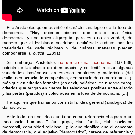
Fue Aristóteles quien advirtió el carácter analógico de la Idea de
democracia: “Hay quienes piensan que existe una única
democracia y una única oligarquía, pero esto no es verdad; de
manera que al legislador no deben ocultársele cuántas son las
variedades de cada régimen y de cuántas maneras pueden
componerse” (
Política
, 1289a).
Sin embargo, Aristóteles
no ofreció una taxonomía
[837-838]
estricta de las clases de democracia, y se limitó a citar algunas
variedades, basándose en criterios empíricos y materiales (del
estilo: democracia de campesinos, democracia de comerciantes…),
más que en criterios formales (es decir, holóticos, en nuestro caso),
criterios que tengan en cuenta las relaciones posibles entre el todo
y las partes (partidos) involucradas en la Idea de democracia. […]
He aquí en qué haríamos consistir la Idea general (analógica) de
democracia:
Ante todo, en una Idea que tiene como referencia obligada a un
todo social humano Π (un grupo, clan, familia, club, sociedad
mercantil, comunidad religiosa…); lo que significa que el concepto
de democracia, o el adjetivo “democrático”, carece de referencia y