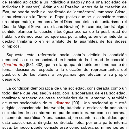
de sentido aplicado a un individuo aislado (y no a una sociedad de
individuos humanos). Adán en el Paraíso, antes de la creación de
Eva, no podría recibir el predicado de “demócrata”, tampoco Cristo,
ni su vicario en la Tierra, el Papa (salvo que se le considere como
un obispo más), ni menos aún el Dios monoteísta del unitarismo (el
Dios de Miguel Servet o de Isaac Newton). En cambio, tendrá algún
sentido plantear la cuestión teológica acerca de la posibilidad de
hablar de democracia, aunque sea por analogía, en el ámbito de la
deidad trinitaria o en el ámbito de la asamblea de los dioses
olímpicos.
Supuesta esta referencia social cabría definir la condición
democrática de una sociedad en función de la libertad de coacción
(
libertad-de
) [831-832] que a ella quepa atribuirle en el momento de
tomar decisiones respecto a la elección de representantes del
pueblo, o de los planes o programas que afectan a su propio
desarrollo.
La condición democrática de una sociedad, considerada como un
todo, tiene que ver, según esto, con la soberanía de esa sociedad,
totalizada respecto de otras sociedades de su entorno, y también
de otras sociedades de su
dintorno
[90]. Una sociedad que está
dirigida, coaccionada, intervenida, tutelada o esclavizada por otras
sociedades de su entorno, no puede considerarse como soberana,
ni como democrática. Y una sociedad, en cuanto a su totalidad, que
está coaccionada, dirigida, controlada, etc., por una parte interna
suya, tampoco puede considerarse como soberana, ni menos aún