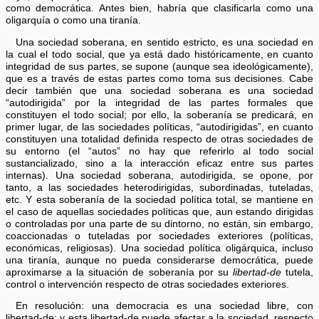
como democrática. Antes bien, habría que clasificarla como una
oligarquía o como una tiranía.
Una sociedad soberana, en sentido estricto, es una sociedad en
la cual el todo social, que ya está dado históricamente, en cuanto
integridad de sus partes, se supone (aunque sea ideológicamente),
que es a través de estas partes como toma sus decisiones. Cabe
decir también que una sociedad soberana es una sociedad
“autodirigida” por la integridad de las partes formales que
constituyen el todo social; por ello, la soberanía se predicará, en
primer lugar, de las sociedades políticas, “autodirigidas”, en cuanto
constituyen una totalidad definida respecto de otras sociedades de
su entorno (el “autos” no hay que referirlo al todo social
sustancializado, sino a la interacción eficaz entre sus partes
internas). Una sociedad soberana, autodirigida, se opone, por
tanto, a las sociedades heterodirigidas, subordinadas, tuteladas,
etc. Y esta soberanía de la sociedad política total, se mantiene en
el caso de aquellas sociedades políticas que, aun estando dirigidas
o controladas por una parte de su dintorno, no están, sin embargo,
coaccionadas o tuteladas por sociedades exteriores (políticas,
económicas, religiosas). Una sociedad política oligárquica, incluso
una tiranía, aunque no pueda considerarse democrática, puede
aproximarse a la situación de soberanía por su
libertad-de
tutela,
control o intervención respecto de otras sociedades exteriores.
En resolución: una democracia es una sociedad libre, con
libertad-de; y esta libertad-de puede afectar a la sociedad, respecto