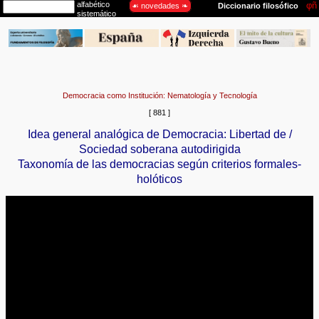
Democracia como Institución: Nematología y Tecnología
[ 881 ]
Idea general analógica de Democracia: Libertad de /
Sociedad soberana autodirigida
Taxonomía de las democracias según criterios formales-
holóticos