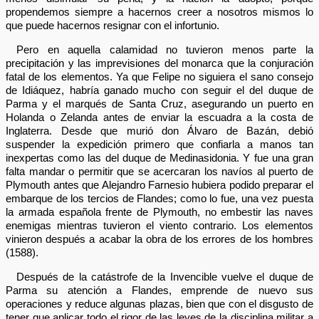
propendemos siempre a hacernos creer a nosotros mismos lo
que puede hacernos resignar con el infortunio.
Pero en aquella calamidad no tuvieron menos parte la
precipitación y las imprevisiones del monarca que la conjuración
fatal de los elementos. Ya que Felipe no siguiera el sano consejo
de Idiáquez, habría ganado mucho con seguir el del duque de
Parma y el marqués de Santa Cruz, asegurando un puerto en
Holanda o Zelanda antes de enviar la escuadra a la costa de
Inglaterra. Desde que murió don Álvaro de Bazán, debió
suspender la expedición primero que confiarla a manos tan
inexpertas como las del duque de Medinasidonia. Y fue una gran
falta mandar o permitir que se acercaran los navíos al puerto de
Plymouth antes que Alejandro Farnesio hubiera podido preparar el
embarque de los tercios de Flandes; como lo fue, una vez puesta
la armada española frente de Plymouth, no embestir las naves
enemigas mientras tuvieron el viento contrario. Los elementos
vinieron después a acabar la obra de los errores de los hombres
(1588).
Después de la catástrofe de la Invencible vuelve el duque de
Parma su atención a Flandes, emprende de nuevo sus
operaciones y reduce algunas plazas, bien que con el disgusto de
tener que aplicar todo el rigor de las leyes de la disciplina militar a