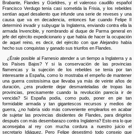
Brabante, Flandes y Güeldres, y el valeroso caudillo español
Francisco Verdugo tenía casi sometida la Frisia, y los rebeldes
sentían aquel desaliento que infunde una serie de reveses y una
causa que va en decadencia, entonces fue cuando Felipe II
determinó invadir y subyugar la Inglaterra, enviando contra ella la
armada Invencible, y nombrando al duque de Parma general en
jefe del ejército expedicionario y que había de hacer la ocupación
de aquel reino, es decir, del ejército con que Alejandro había
hecho sus conquistas y ganado sus triunfos en Flandes.
¿Érale posible al Farnesio atender a un tiempo a Inglaterra y a
los Países Bajos? Y si la conservación de las provincias
flamencas y la sujeción de los rebeldes se tenía por tan
interesante a España, como lo mostraba el empeño de mantener
una guerra costosísima que llevaba ya más de veinte años de
duración, ¿era prudente dejar desmanteladas de tropas las
provincias, precisamente cuando la revolución parecía ir de
vencida? Si España podía, como pudo, poner en pie tan
formidable armada y tan gigantescos recursos y medios de
guerra, ¿no habría sido más conveniente emplearlos en acabar
de sujetar las provincias disidentes de Flandes, para dirigirlos
después con más desembarazo contra Inglaterra? Esto era lo que
aconsejaba al rey con mucha cordura a nuestro juicio el
secretario Idiáquez. Pero Felipe desestimó todo consejo que