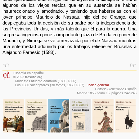
algunos de los viejos tercios que en su ausencia se habían
insurreccionado y amotinado, y teniendo que habérselas con el
joven príncipe Mauricio de Nassau, hijo del de Orange, que
desplegaba toda la decisión de su padre por la independencia de
las Provincias Unidas, y más talento que él para la guerra. Una
sorpresa ingeniosa pone la importante plaza de Breda en poder de
Mauricio, y Nimega se ve amenazada por el de Nassau mientras
una enfermedad adquirida por los trabajos retiene en Bruselas a
Alejandro Farnesio (1589).
☜
☞
Filosofía en español
© 2023 filosofia.org
Modesto Lafuente Zamalloa (1806-1866)
Los 1600 suscriptores (30 tomos, 1850-1867)
·
Índice general
Historia General de España
Madrid 1855, tomo 15, páginas 242-246