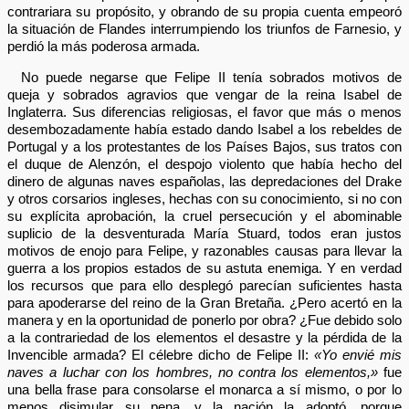
contrariara su propósito, y obrando de su propia cuenta empeoró
la situación de Flandes interrumpiendo los triunfos de Farnesio, y
perdió la más poderosa armada.
No puede negarse que Felipe II tenía sobrados motivos de
queja y sobrados agravios que vengar de la reina Isabel de
Inglaterra. Sus diferencias religiosas, el favor que más o menos
desembozadamente había estado dando Isabel a los rebeldes de
Portugal y a los protestantes de los Países Bajos, sus tratos con
el duque de Alenzón, el despojo violento que había hecho del
dinero de algunas naves españolas, las depredaciones del Drake
y otros corsarios ingleses, hechas con su conocimiento, si no con
su explícita aprobación, la cruel persecución y el abominable
suplicio de la desventurada María Stuard, todos eran justos
motivos de enojo para Felipe, y razonables causas para llevar la
guerra a los propios estados de su astuta enemiga. Y en verdad
los recursos que para ello desplegó parecían suficientes hasta
para apoderarse del reino de la Gran Bretaña. ¿Pero acertó en la
manera y en la oportunidad de ponerlo por obra? ¿Fue debido solo
a la contrariedad de los elementos el desastre y la pérdida de la
Invencible armada? El célebre dicho de Felipe II:
«Yo envié mis
naves a luchar con los hombres, no contra los elementos,»
fue
una bella frase para consolarse el monarca a sí mismo, o por lo
menos disimular su pena, y la nación la adoptó, porque