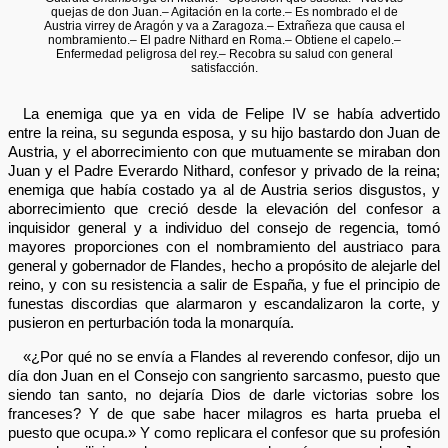
quejas de don Juan.– Agitación en la corte.– Es nombrado el de
Austria virrey de Aragón y va a Zaragoza.– Extrañeza que causa el
nombramiento.– El padre Nithard en Roma.– Obtiene el capelo.–
Enfermedad peligrosa del rey.– Recobra su salud con general
satisfacción.
La enemiga que ya en vida de Felipe IV se había advertido
entre la reina, su segunda esposa, y su hijo bastardo don Juan de
Austria, y el aborrecimiento con que mutuamente se miraban don
Juan y el Padre Everardo Nithard, confesor y privado de la reina;
enemiga que había costado ya al de Austria serios disgustos, y
aborrecimiento que creció desde la elevación del confesor a
inquisidor general y a individuo del consejo de regencia, tomó
mayores proporciones con el nombramiento del austriaco para
general y gobernador de Flandes, hecho a propósito de alejarle del
reino, y con su resistencia a salir de España, y fue el principio de
funestas discordias que alarmaron y escandalizaron la corte, y
pusieron en perturbación toda la monarquía.
«¿Por qué no se envía a Flandes al reverendo confesor, dijo un
día don Juan en el Consejo con sangriento sarcasmo, puesto que
siendo tan santo, no dejaría Dios de darle victorias sobre los
franceses? Y de que sabe hacer milagros es harta prueba el
puesto que ocupa.» Y como replicara el confesor que su profesión