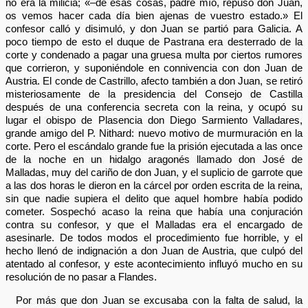
no era la milicia; «–de esas cosas, padre mío, repuso don Juan,
os vemos hacer cada día bien ajenas de vuestro estado.» El
confesor calló y disimuló, y don Juan se partió para Galicia. A
poco tiempo de esto el duque de Pastrana era desterrado de la
corte y condenado a pagar una gruesa multa por ciertos rumores
que corrieron, y suponiéndole en connivencia con don Juan de
Austria. El conde de Castrillo, afecto también a don Juan, se retiró
misteriosamente de la presidencia del Consejo de Castilla
después de una conferencia secreta con la reina, y ocupó su
lugar el obispo de Plasencia don Diego Sarmiento Valladares,
grande amigo del P. Nithard: nuevo motivo de murmuración en la
corte. Pero el escándalo grande fue la prisión ejecutada a las once
de la noche en un hidalgo aragonés llamado don José de
Malladas, muy del cariño de don Juan, y el suplicio de garrote que
a las dos horas le dieron en la cárcel por orden escrita de la reina,
sin que nadie supiera el delito que aquel hombre había podido
cometer. Sospechó acaso la reina que había una conjuración
contra su confesor, y que el Malladas era el encargado de
asesinarle. De todos modos el procedimiento fue horrible, y el
hecho llenó de indignación a don Juan de Austria, que culpó del
atentado al confesor, y este acontecimiento influyó mucho en su
resolución de no pasar a Flandes.
Por más que don Juan se excusaba con la falta de salud, la