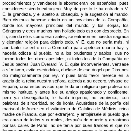
procedimientos y vanidades le aborrecieran los españoles; pues
considérese siendo extranjero. Muy de presto le ha entrado a V.
E. la grandeza, y el apetito al obsequio, y la sugestión al mando.
Bien disimula haberse criado en un noviciado de la Compañía,
donde los mayores príncipes del mundo, y los Borjas, los
Góngoras y otros muchos han hollado todo eso con desprecio. En
fin, siendo ellos como eran antes, se entraron en nuestra sagrada
y ejemplar religión para dejarlo todo. V. E. que no sería más, ni
aun tanto, se entró en la Compañía para apetecer cuanto hay, y
hacerla odiosa al pueblo, no a los prudentes y sabios, que no
fueron todos los doce apóstoles, ni todos los de la Compañía de
Jesús padres Juan Everard. V. E. quite inconvenientes, vénzase
a sí mismo, evite escándalos, duélase de ese ángel que Dios nos
dio milagrosamente por rey. Y pues tanto favor merece en la
gracia de la reina nuestra señora, atienda a su decoro, váyase de
España, crea estos avisos que le da un religioso que profesa su
mismo instituto, y antes fue su amigo apasionado y confidente,
pero ya desengañado, le habla ingenuo, no equívoco, con
palabras de sinceridad, no de ironía. Acuérdese de la porfía del
mariscal de Ancre en el valimiento de Catalina de Médicis, reina
madre de Francia, que por extranjero, y antojársele al pueblo que
era causa de todos sus males, después de muerto y arrastrado
por las calles de París, no se tenía por buen francés el que no
llevase un pedazo de su cuerpo para quemar a la puerta de su