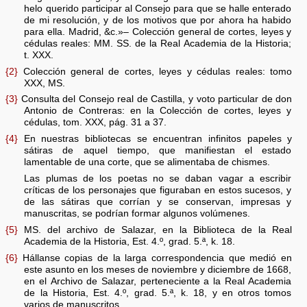
helo querido participar al Consejo para que se halle enterado
de mi resolución, y de los motivos que por ahora ha habido
para ella. Madrid, &c.»– Colección general de cortes, leyes y
cédulas reales: MM. SS. de la Real Academia de la Historia;
t. XXX.
{2}
Colección general de cortes, leyes y cédulas reales: tomo
XXX, MS.
{3}
Consulta del Consejo real de Castilla, y voto particular de don
Antonio de Contreras: en la Colección de cortes, leyes y
cédulas, tom. XXX, pág. 31 a 37.
{4}
En nuestras bibliotecas se encuentran infinitos papeles y
sátiras de aquel tiempo, que manifiestan el estado
lamentable de una corte, que se alimentaba de chismes.
Las plumas de los poetas no se daban vagar a escribir
críticas de los personajes que figuraban en estos sucesos, y
de las sátiras que corrían y se conservan, impresas y
manuscritas, se podrían formar algunos volúmenes.
{5}
MS. del archivo de Salazar, en la Biblioteca de la Real
Academia de la Historia, Est. 4.º, grad. 5.ª, k. 18.
{6}
Hállanse copias de la larga correspondencia que medió en
este asunto en los meses de noviembre y diciembre de 1668,
en el Archivo de Salazar, perteneciente a la Real Academia
de la Historia, Est. 4.º, grad. 5.ª, k. 18, y en otros tomos
varios de manuscritos.