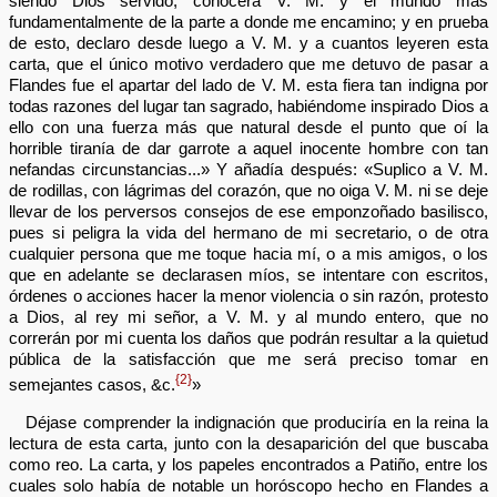
siendo Dios servido, conocerá V. M. y el mundo más
fundamentalmente de la parte a donde me encamino; y en prueba
de esto, declaro desde luego a V. M. y a cuantos leyeren esta
carta, que el único motivo verdadero que me detuvo de pasar a
Flandes fue el apartar del lado de V. M. esta fiera tan indigna por
todas razones del lugar tan sagrado, habiéndome inspirado Dios a
ello con una fuerza más que natural desde el punto que oí la
horrible tiranía de dar garrote a aquel inocente hombre con tan
nefandas circunstancias...» Y añadía después: «Suplico a V. M.
de rodillas, con lágrimas del corazón, que no oiga V. M. ni se deje
llevar de los perversos consejos de ese emponzoñado basilisco,
pues si peligra la vida del hermano de mi secretario, o de otra
cualquier persona que me toque hacia mí, o a mis amigos, o los
que en adelante se declarasen míos, se intentare con escritos,
órdenes o acciones hacer la menor violencia o sin razón, protesto
a Dios, al rey mi señor, a V. M. y al mundo entero, que no
correrán por mi cuenta los daños que podrán resultar a la quietud
pública de la satisfacción que me será preciso tomar en
{2}
semejantes casos, &c.
»
Déjase comprender la indignación que produciría en la reina la
lectura de esta carta, junto con la desaparición del que buscaba
como reo. La carta, y los papeles encontrados a Patiño, entre los
cuales solo había de notable un horóscopo hecho en Flandes a