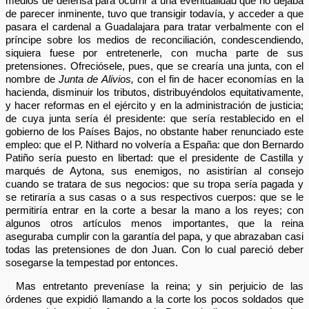
medios de defensa para ocurrir a una eventualidad que no dejaba
de parecer inminente, tuvo que transigir todavía, y acceder a que
pasara el cardenal a Guadalajara para tratar verbalmente con el
príncipe sobre los medios de reconciliación, condescendiendo,
siquiera fuese por entretenerle, con mucha parte de sus
pretensiones. Ofreciósele, pues, que se crearía una junta, con el
nombre de
Junta de Alivios,
con el fin de hacer economías en la
hacienda, disminuir los tributos, distribuyéndolos equitativamente,
y hacer reformas en el ejército y en la administración de justicia;
de cuya junta sería él presidente: que sería restablecido en el
gobierno de los Países Bajos, no obstante haber renunciado este
empleo: que el P. Nithard no volvería a España: que don Bernardo
Patiño sería puesto en libertad: que el presidente de Castilla y
marqués de Aytona, sus enemigos, no asistirían al consejo
cuando se tratara de sus negocios: que su tropa sería pagada y
se retiraría a sus casas o a sus respectivos cuerpos: que se le
permitiría entrar en la corte a besar la mano a los reyes; con
algunos otros artículos menos importantes, que la reina
aseguraba cumplir con la garantía del papa, y que abrazaban casi
todas las pretensiones de don Juan. Con lo cual pareció deber
sosegarse la tempestad por entonces.
Mas entretanto preveníase la reina; y sin perjuicio de las
órdenes que expidió llamando a la corte los pocos soldados que