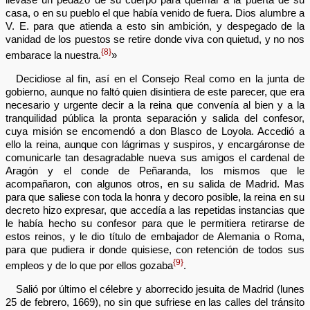
casa, o en su pueblo el que había venido de fuera. Dios alumbre a
V. E. para que atienda a esto sin ambición, y despegado de la
vanidad de los puestos se retire donde viva con quietud, y no nos
{8}
embarace la nuestra.
»
Decidiose al fin, así en el Consejo Real como en la junta de
gobierno, aunque no faltó quien disintiera de este parecer, que era
necesario y urgente decir a la reina que convenía al bien y a la
tranquilidad pública la pronta separación y salida del confesor,
cuya misión se encomendó a don Blasco de Loyola. Accedió a
ello la reina, aunque con lágrimas y suspiros, y encargáronse de
comunicarle tan desagradable nueva sus amigos el cardenal de
Aragón y el conde de Peñaranda, los mismos que le
acompañaron, con algunos otros, en su salida de Madrid. Mas
para que saliese con toda la honra y decoro posible, la reina en su
decreto hizo expresar, que accedía a las repetidas instancias que
le había hecho su confesor para que le permitiera retirarse de
estos reinos, y le dio título de embajador de Alemania o Roma,
para que pudiera ir donde quisiese, con retención de todos sus
{9}
empleos y de lo que por ellos gozaba
.
Salió por último el célebre y aborrecido jesuita de Madrid (lunes
25 de febrero, 1669), no sin que sufriese en las calles del tránsito