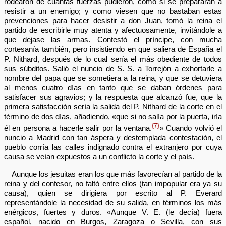
rodearon de cuantas fuerzas pudieron, como si se prepararan a
resistir a un enemigo; y como viesen que no bastaban estas
prevenciones para hacer desistir a don Juan, tomó la reina el
partido de escribirle muy atenta y afectuosamente, invitándole a
que dejase las armas. Contestó el príncipe, con mucha
cortesanía también, pero insistiendo en que saliera de España el
P. Nithard, después de lo cual sería el más obediente de todos
sus súbditos. Salió el nuncio de S. S. a Torrejón a exhortarle a
nombre del papa que se sometiera a la reina, y que se detuviera
al menos cuatro días en tanto que se daban órdenes para
satisfacer sus agravios; y la respuesta que alcanzó fue, que la
primera satisfacción sería la salida del P. Nithard de la corte en el
término de dos días, añadiendo, «que si no salía por la puerta, iría
{7}
él en persona a hacerle salir por la ventana.
» Cuando volvió el
nuncio a Madrid con tan áspera y destemplada contestación, el
pueblo corría las calles indignado contra el extranjero por cuya
causa se veían expuestos a un conflicto la corte y el país.
Aunque los jesuitas eran los que más favorecían al partido de la
reina y del confesor, no faltó entre ellos (tan impopular era ya su
causa), quien se dirigiera por escrito al P. Everard
representándole la necesidad de su salida, en términos los más
enérgicos, fuertes y duros. «Aunque V. E. (le decía) fuera
español, nacido en Burgos, Zaragoza o Sevilla, con sus