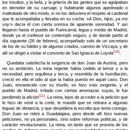
los insultos, y la befa, y la gritería de las gentes que se agolpaban
en derredor de su carruaje, y hubiéranle algunos apedreado o
maltratado de otro modo, si no los detuviera el respeto al cardenal
que le acompañaba y llevaba en su coche. «
A Dios, hijos, ya me
voy:
» decía él con cierta sonrisa de aparente serenidad. Y así
llegaron hasta el pueblo de Fuencarral, legua y media de Madrid,
donde ya el confesor se contempló seguro, y de donde partió al
día siguiente (26 de febrero), acompañado solo de un secretario
de los de su hábito y de algunos criados, camino de Vizcaya, y de
{10}
allí se dirigió a visitar el convento de San Ignacio de Loyola
.
Quedaba satisfecha la exigencia de don Juan de Austria, pero
no su ambición. La reina regente había cedido al temor y a la
necesidad, pero orgullosa y terca, y resentida de la humillación,
creció en ella el odio al que la había puesto en aquel caso. Don
Juan, envanecido con su triunfo, se hizo más exigente, y el
pueblo de Madrid, irritado con ciertas amenazas suyas, le fue
{11}
perdiendo la afición
. La reina, lejos de acceder a la petición que
le hizo de venir a la corte, le mandó que se retirara a algunas
leguas de distancia, y que despidiera la escolta que tenía consigo.
Don Juan se retiró a Guadalajara, pero desde allí hizo nuevas
peticiones, no ya personales, sino sobre reformas políticas, y de
carácter revolucionario. La reina, en tanto que se proveía de los