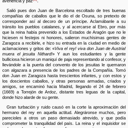
avenencia y paz
.
Salió pues don Juan de Barcelona escoltado de tres buenas
compañías de caballos que le dio el de Osuna, so pretexto de
corresponder así al decoro de un príncipe. Aclamábanle a su
tránsito los pueblos catalanes, y al acercarse al Ebro, por más
que la reina había prevenido a los Estados de Aragón que no le
hiciesen ni festejos ni honores, salieron muchísimas gentes de
Zaragoza a recibirle, e hizo su entrada en la ciudad en medio de
aclamaciones y gritos de: «
Viva el rey! viva don Juan de Austria!
muera el jesuita Nithard!
» Y aun los estudiantes y la gente
bulliciosa hicieron un maniquí de paja representando al confesor, y
llevándole a la puerta del convento de los jesuitas le quemaron
con algazara a presencia de los padres de la Compañía. Tomó
don Juan en Zaragoza hasta trescientos infantes, y con estos y
los doscientos caballos, y otras personas armadas, criados y
amigos, se encaminó hacia Madrid, llegando el 24 de febrero
(1669) a Torrejón de Ardoz, distante tres leguas de la capital,
donde hizo alarde de su gente.
Gran turbación y ruido causó en la corte la aproximación del
hermano del rey en aquella actitud. Alegráronse muchos, pero
parecioles a otros un paso demasiado atrevido, y que podía
comprometer la tranquilidad del país. La reina y el inquisidor se