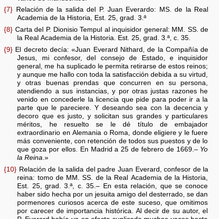
{7}
Relación de la salida del P. Juan Everardo: MS. de la Real
Academia de la Historia, Est. 25, grad. 3.ª
{8}
Carta del P. Dionisio Tempul al inquisidor general: MM. SS. de
la Real Academia de la Historia. Est. 25, grad. 3.ª, c. 35.
{9}
El decreto decía: «Juan Everard Nithard, de la Compañía de
Jesus, mi confesor, del consejo de Estado, e inquisidor
general, me ha suplicado le permita retirarse de estos reinos;
y aunque me hallo con toda la satisfacción debida a su virtud,
y otras buenas prendas que concurren en su persona,
atendiendo a sus instancias, y por otras justas razones he
venido en concederle la licencia que pide para poder ir a la
parte que le pareciere. Y deseando sea con la decencia y
decoro que es justo, y solicitan sus grandes y particulares
méritos, he resuelto se le dé título de embajador
extraordinario en Alemania o Roma, donde eligiere y le fuere
más conveniente, con retención de todos sus puestos y de lo
que goza por ellos. En Madrid a 25 de febrero de 1669.–
Yo
la Reina
.»
{10}
Relación de la salida del padre Juan Everard, confesor de la
reina: tomo de MM. SS. de la Real Academia de la Historia,
Est. 25, grad. 3.ª, c. 35.– En esta relación, que se conoce
haber sido hecha por un jesuita amigo del desterrado, se dan
pormenores curiosos acerca de este suceso, que omitimos
por carecer de importancia histórica. Al decir de su autor, el