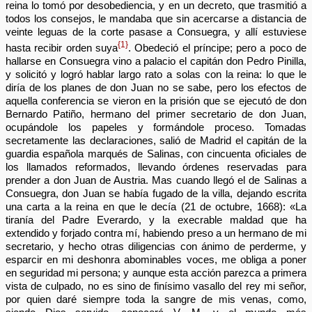
reina lo tomó por desobediencia, y en un decreto, que trasmitió a
todos los consejos, le mandaba que sin acercarse a distancia de
veinte leguas de la corte pasase a Consuegra, y allí estuviese
{1}
hasta recibir orden suya
. Obedeció el príncipe; pero a poco de
hallarse en Consuegra vino a palacio el capitán don Pedro Pinilla,
y solicitó y logró hablar largo rato a solas con la reina: lo que le
diría de los planes de don Juan no se sabe, pero los efectos de
aquella conferencia se vieron en la prisión que se ejecutó de don
Bernardo Patiño, hermano del primer secretario de don Juan,
ocupándole los papeles y formándole proceso. Tomadas
secretamente las declaraciones, salió de Madrid el capitán de la
guardia española marqués de Salinas, con cincuenta oficiales de
los llamados reformados, llevando órdenes reservadas para
prender a don Juan de Austria. Mas cuando llegó el de Salinas a
Consuegra, don Juan se había fugado de la villa, dejando escrita
una carta a la reina en que le decía (21 de octubre, 1668): «La
tiranía del Padre Everardo, y la execrable maldad que ha
extendido y forjado contra mí, habiendo preso a un hermano de mi
secretario, y hecho otras diligencias con ánimo de perderme, y
esparcir en mi deshonra abominables voces, me obliga a poner
en seguridad mi persona; y aunque esta acción parezca a primera
vista de culpado, no es sino de finísimo vasallo del rey mi señor,
por quien daré siempre toda la sangre de mis venas, como,