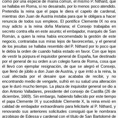
como por una especie de manía común, el mismo P. Nithard, que
se hallaba en Roma, si no desairado, por lo menos poco atendido.
Pretendía la reina que el papa le diera el capelo de cardenal,
mientras don Juan de Austria instaba para que le obligara a hacer
renuncia de todos sus empleos. El pontífice Clemente IX no era
muy adicto a la reina doña Mariana; el Consejo trabajaba en
secreto contra ella en este asunto; el embajador, marqués de San
Román, a quien la reina había encomendado la gestión de este
negocio, contrariaba sus miras lejos de favorecerlas, y el general
de los jesuitas se hallaba resentido del P. Nithard por lo poco que
le debía la orden de cuando había estado en favor. Con que lejos
de vestir la púrpura el inquisidor general de España, fue destinado
por el general de su orden a un colegio fuera de Roma, cosa que
él llevó con ejemplar resignación, de que se alegró el Consejo,
que llenó de júbilo a don Juan de Austria, y que irritó a la reina, la
cual afectada por el desaire que acababa de recibir, y no
encontrando medio de vengarle, sufrió en su salud una alteración
que le duró mucho tiempo. La plaza de inquisidor general se dio a
don Antonio Valladares, presidente del consejo de Castilla (26 de
diciembre, 1669). Sin embargo, habiendo fallecido por este tiempo
el papa Clemente IX y sucedídole Clemente X, la reina envió en
calidad de embajador extraordinario para felicitarle al P. Nithard, y
renovando sus anteriores solicitudes consiguió que le nombrara
arzobispo de Edessa y cardenal con el título de San Bartolomé de