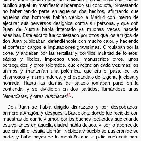
publicó aquél un manifiesto sincerando su conducta, protestando
no haber tenido parte en aquellos dos hechos, afirmando que
aquellos dos hombres habían venido a Madrid con intento de
ejecutar sus perversos designios contra su persona, y que don
Juan de Austria había intentado ya muchas veces hacerle
asesinar. Este escrito fue contestado por otros que los amigos de
don Juan publicaban, defendiéndole con mucho calor, y haciendo
al confesor cargos e imputaciones gravísimas. Circulaban por la
corte, y andaban por las tertulias y corrillos multitud de folletos,
sátiras y libelos, impresos unos, manuscritos otros, unos
perseguidos y otros tolerados, que encendían cada vez más los
ánimos y mantenían una polémica, que era el pasto de los
chismosos y murmuradores, y el escándalo de la gente juiciosa y
honrada. Hasta las damas de palacio tomaban parte en la
contienda, y se dividieron en dos partidos, llamándose unas
{4}
Nithardistas,
y otras
Austriacas
.
Don Juan se había dirigido disfrazado y por despoblados,
primero a Aragón, y después a Barcelona, donde fue recibido con
muestras de cariño y amor, por los buenos recuerdos que cuando
estuvo antes en aquella ciudad había dejado, y por lo aborrecido
que era allí el jesuita alemán. Nobleza y pueblo se pusieron de su
parte, y hubo payés de la montaña que le pidió audiencia para