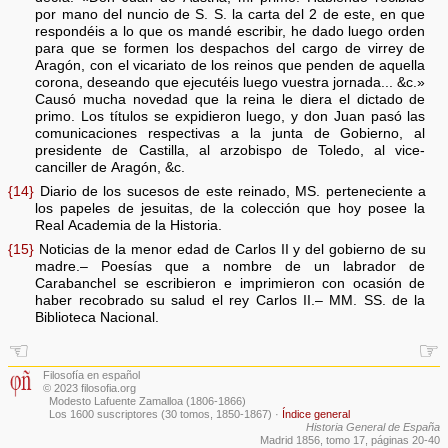
por mano del nuncio de S. S. la carta del 2 de este, en que
respondéis a lo que os mandé escribir, he dado luego orden
para que se formen los despachos del cargo de virrey de
Aragón, con el vicariato de los reinos que penden de aquella
corona, deseando que ejecutéis luego vuestra jornada... &c.»
Causó mucha novedad que la reina le diera el dictado de
primo. Los títulos se expidieron luego, y don Juan pasó las
comunicaciones respectivas a la junta de Gobierno, al
presidente de Castilla, al arzobispo de Toledo, al vice-
canciller de Aragón, &c.
{14}
Diario de los sucesos de este reinado, MS. perteneciente a
los papeles de jesuitas, de la colección que hoy posee la
Real Academia de la Historia.
{15}
Noticias de la menor edad de Carlos II y del gobierno de su
madre.– Poesías que a nombre de un labrador de
Carabanchel se escribieron e imprimieron con ocasión de
haber recobrado su salud el rey Carlos II.– MM. SS. de la
Biblioteca Nacional.
☜
☞
Filosofía en español
© 2023 filosofia.org
Modesto Lafuente Zamalloa (1806-1866)
Los 1600 suscriptores (30 tomos, 1850-1867)
·
Índice general
Historia General de España
Madrid 1856, tomo 17, páginas 20-40