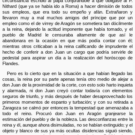
circunstancia escribió al papa conjurándole a que obligase al P.
Nithard (que ya se había ido a Roma) a hacer dimisión de todos
sus empleos, que era todo su empeño y afán. Extrañaron y
llevaron muy a mal muchos amigos del príncipe que por un
empleo como el de virrey de Aragón se sometiera tan dócilmente
a la reina, dejando la actitud imponente que había tomado, y el
pueblo de Madrid le censuraba altamente de que así le
abandonara en la ocasión en que más podía contar con él;
mientras otros criticaban a la reina calificando de imprudente el
hecho de conferir a don Juan un cargo que podría servirle de
pedestal para aspirar un día a la realización del horóscopo de
Flandes.
Pero es lo cierto que en la situación a que habían llegado las
cosas, la reina por su parte apenas tenía otro medio de alejar a
don Juan de la proximidad de la corte, con esto solo harto inquieta
y alarmada, ni don Juan creyó contar todavía con elementos
seguros de triunfo, y más después de haber desaprovechado los
primeros momentos de espanto y turbación; y con su retirada a
Zaragoza se calmó por entonces la tempestad que amenazaba a
todo el reino. Procuró don Juan en Aragón granjearse la
estimación del pueblo y de la nobleza. Las desconfianzas entre la
reina y él, aunque ahora disimuladas, no se habían extinguido; y el
objeto y blanco de sus ya más ocultas disidencias siguió siendo,