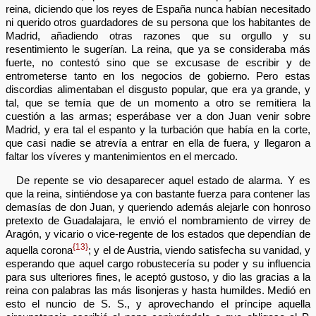
reina, diciendo que los reyes de España nunca habían necesitado
ni querido otros guardadores de su persona que los habitantes de
Madrid, añadiendo otras razones que su orgullo y su
resentimiento le sugerían. La reina, que ya se consideraba más
fuerte, no contestó sino que se excusase de escribir y de
entrometerse tanto en los negocios de gobierno. Pero estas
discordias alimentaban el disgusto popular, que era ya grande, y
tal, que se temía que de un momento a otro se remitiera la
cuestión a las armas; esperábase ver a don Juan venir sobre
Madrid, y era tal el espanto y la turbación que había en la corte,
que casi nadie se atrevía a entrar en ella de fuera, y llegaron a
faltar los víveres y mantenimientos en el mercado.
De repente se vio desaparecer aquel estado de alarma. Y es
que la reina, sintiéndose ya con bastante fuerza para contener las
demasías de don Juan, y queriendo además alejarle con honroso
pretexto de Guadalajara, le envió el nombramiento de virrey de
Aragón, y vicario o vice-regente de los estados que dependían de
{13}
aquella corona
; y el de Austria, viendo satisfecha su vanidad, y
esperando que aquel cargo robustecería su poder y su influencia
para sus ulteriores fines, le aceptó gustoso, y dio las gracias a la
reina con palabras las más lisonjeras y hasta humildes. Medió en
esto el nuncio de S. S., y aprovechando el príncipe aquella