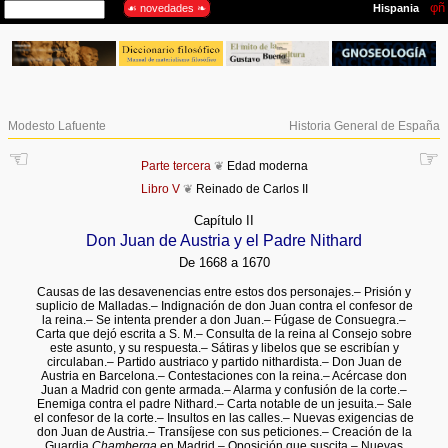
Modesto Lafuente
Historia General de España
☜
☞
Parte tercera
❦
Edad moderna
Libro V
❦
Reinado de Carlos II
Capítulo II
Don Juan de Austria y el Padre Nithard
De 1668 a 1670
Causas de las desavenencias entre estos dos personajes.– Prisión y
suplicio de Malladas.– Indignación de don Juan contra el confesor de
la reina.– Se intenta prender a don Juan.– Fúgase de Consuegra.–
Carta que dejó escrita a S. M.– Consulta de la reina al Consejo sobre
este asunto, y su respuesta.– Sátiras y libelos que se escribían y
circulaban.– Partido austriaco y partido nithardista.– Don Juan de
Austria en Barcelona.– Contestaciones con la reina.– Acércase don
Juan a Madrid con gente armada.– Alarma y confusión de la corte.–
Enemiga contra el padre Nithard.– Carta notable de un jesuita.– Sale
el confesor de la corte.– Insultos en las calles.– Nuevas exigencias de
don Juan de Austria.– Transíjese con sus peticiones.– Creación de la
Guardia
Chamberga
en Madrid.– Oposición que suscita.– Nuevas