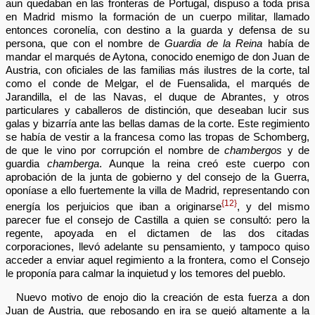
aun quedaban en las fronteras de Portugal, dispuso a toda prisa
en Madrid mismo la formación de un cuerpo militar, llamado
entonces coronelía, con destino a la guarda y defensa de su
persona, que con el nombre de
Guardia de la Reina
había de
mandar el marqués de Aytona, conocido enemigo de don Juan de
Austria, con oficiales de las familias más ilustres de la corte, tal
como el conde de Melgar, el de Fuensalida, el marqués de
Jarandilla, el de las Navas, el duque de Abrantes, y otros
particulares y caballeros de distinción, que deseaban lucir sus
galas y bizarría ante las bellas damas de la corte. Este regimiento
se había de vestir a la francesa como las tropas de Schomberg,
de que le vino por corrupción el nombre de
chambergos
y de
guardia
chamberga
. Aunque la reina creó este cuerpo con
aprobación de la junta de gobierno y del consejo de la Guerra,
oponíase a ello fuertemente la villa de Madrid, representando con
{12}
energía los perjuicios que iban a originarse
, y del mismo
parecer fue el consejo de Castilla a quien se consultó: pero la
regente, apoyada en el dictamen de las dos citadas
corporaciones, llevó adelante su pensamiento, y tampoco quiso
acceder a enviar aquel regimiento a la frontera, como el Consejo
le proponía para calmar la inquietud y los temores del pueblo.
Nuevo motivo de enojo dio la creación de esta fuerza a don
Juan de Austria, que rebosando en ira se quejó altamente a la