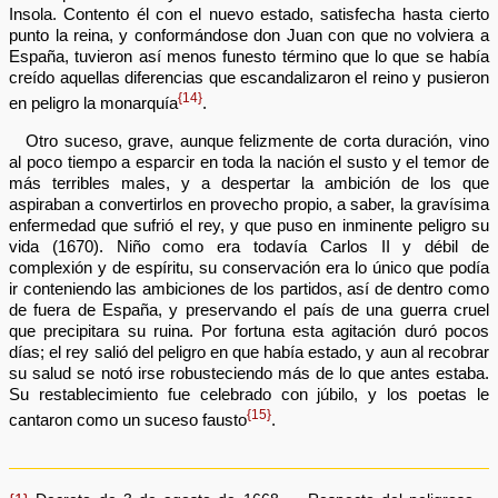
Insola. Contento él con el nuevo estado, satisfecha hasta cierto
punto la reina, y conformándose don Juan con que no volviera a
España, tuvieron así menos funesto término que lo que se había
creído aquellas diferencias que escandalizaron el reino y pusieron
{14}
en peligro la monarquía
.
Otro suceso, grave, aunque felizmente de corta duración, vino
al poco tiempo a esparcir en toda la nación el susto y el temor de
más terribles males, y a despertar la ambición de los que
aspiraban a convertirlos en provecho propio, a saber, la gravísima
enfermedad que sufrió el rey, y que puso en inminente peligro su
vida (1670). Niño como era todavía Carlos II y débil de
complexión y de espíritu, su conservación era lo único que podía
ir conteniendo las ambiciones de los partidos, así de dentro como
de fuera de España, y preservando el país de una guerra cruel
que precipitara su ruina. Por fortuna esta agitación duró pocos
días; el rey salió del peligro en que había estado, y aun al recobrar
su salud se notó irse robusteciendo más de lo que antes estaba.
Su restablecimiento fue celebrado con júbilo, y los poetas le
{15}
cantaron como un suceso fausto
.