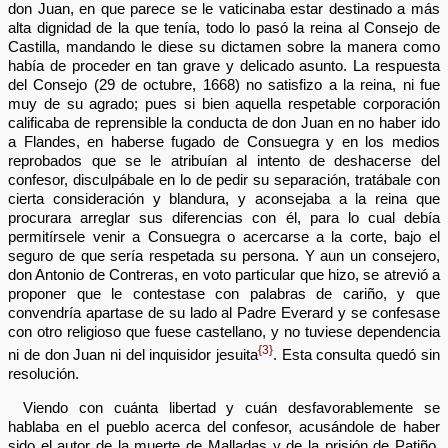
don Juan, en que parece se le vaticinaba estar destinado a más
alta dignidad de la que tenía, todo lo pasó la reina al Consejo de
Castilla, mandando le diese su dictamen sobre la manera como
había de proceder en tan grave y delicado asunto. La respuesta
del Consejo (29 de octubre, 1668) no satisfizo a la reina, ni fue
muy de su agrado; pues si bien aquella respetable corporación
calificaba de reprensible la conducta de don Juan en no haber ido
a Flandes, en haberse fugado de Consuegra y en los medios
reprobados que se le atribuían al intento de deshacerse del
confesor, disculpábale en lo de pedir su separación, tratábale con
cierta consideración y blandura, y aconsejaba a la reina que
procurara arreglar sus diferencias con él, para lo cual debía
permitírsele venir a Consuegra o acercarse a la corte, bajo el
seguro de que sería respetada su persona. Y aun un consejero,
don Antonio de Contreras, en voto particular que hizo, se atrevió a
proponer que le contestase con palabras de cariño, y que
convendría apartase de su lado al Padre Everard y se confesase
con otro religioso que fuese castellano, y no tuviese dependencia
{3}
ni de don Juan ni del inquisidor jesuita
. Esta consulta quedó sin
resolución.
Viendo con cuánta libertad y cuán desfavorablemente se
hablaba en el pueblo acerca del confesor, acusándole de haber
sido el autor de la muerte de Malladas y de la prisión de Patiño,