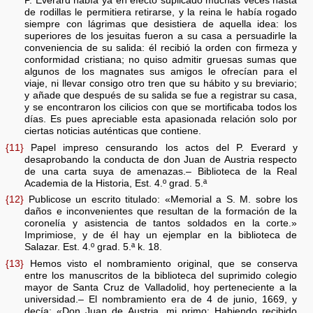
P. Everard había ya en efecto suplicado muchas veces hasta
de rodillas le permitiera retirarse, y la reina le había rogado
siempre con lágrimas que desistiera de aquella idea: los
superiores de los jesuitas fueron a su casa a persuadirle la
conveniencia de su salida: él recibió la orden con firmeza y
conformidad cristiana; no quiso admitir gruesas sumas que
algunos de los magnates sus amigos le ofrecían para el
viaje, ni llevar consigo otro tren que su hábito y su breviario;
y añade que después de su salida se fue a registrar su casa,
y se encontraron los cilicios con que se mortificaba todos los
días. Es pues apreciable esta apasionada relación solo por
ciertas noticias auténticas que contiene.
{11}
Papel impreso censurando los actos del P. Everard y
desaprobando la conducta de don Juan de Austria respecto
de una carta suya de amenazas.– Biblioteca de la Real
Academia de la Historia, Est. 4.º grad. 5.ª
{12}
Publicose un escrito titulado: «Memorial a S. M. sobre los
daños e inconvenientes que resultan de la formación de la
coronelía y asistencia de tantos soldados en la corte.»
Imprimiose, y de él hay un ejemplar en la biblioteca de
Salazar. Est. 4.º grad. 5.ª k. 18.
{13}
Hemos visto el nombramiento original, que se conserva
entre los manuscritos de la biblioteca del suprimido colegio
mayor de Santa Cruz de Valladolid, hoy perteneciente a la
universidad.– El nombramiento era de 4 de junio, 1669, y
decía: «Don Juan de Austria, mi primo: Habiendo recibido