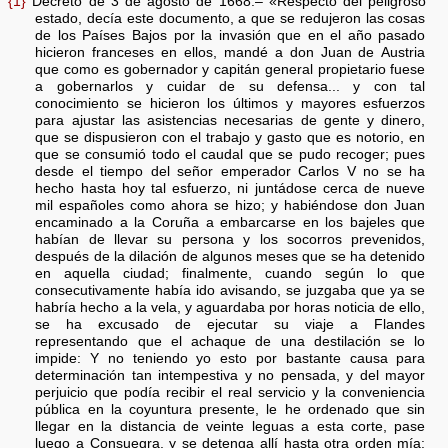
{1}
Decreto de 3 de agosto de 1668.– «Respecto del peligroso
estado, decía este documento, a que se redujeron las cosas
de los Países Bajos por la invasión que en el año pasado
hicieron franceses en ellos, mandé a don Juan de Austria
que como es gobernador y capitán general propietario fuese
a gobernarlos y cuidar de su defensa... y con tal
conocimiento se hicieron los últimos y mayores esfuerzos
para ajustar las asistencias necesarias de gente y dinero,
que se dispusieron con el trabajo y gasto que es notorio, en
que se consumió todo el caudal que se pudo recoger; pues
desde el tiempo del señor emperador Carlos V no se ha
hecho hasta hoy tal esfuerzo, ni juntádose cerca de nueve
mil españoles como ahora se hizo; y habiéndose don Juan
encaminado a la Coruña a embarcarse en los bajeles que
habían de llevar su persona y los socorros prevenidos,
después de la dilación de algunos meses que se ha detenido
en aquella ciudad; finalmente, cuando según lo que
consecutivamente había ido avisando, se juzgaba que ya se
habría hecho a la vela, y aguardaba por horas noticia de ello,
se ha excusado de ejecutar su viaje a Flandes
representando que el achaque de una destilación se lo
impide: Y no teniendo yo esto por bastante causa para
determinación tan intempestiva y no pensada, y del mayor
perjuicio que podía recibir el real servicio y la conveniencia
pública en la coyuntura presente, le he ordenado que sin
llegar en la distancia de veinte leguas a esta corte, pase
luego a Consuegra, y se detenga allí hasta otra orden mía: