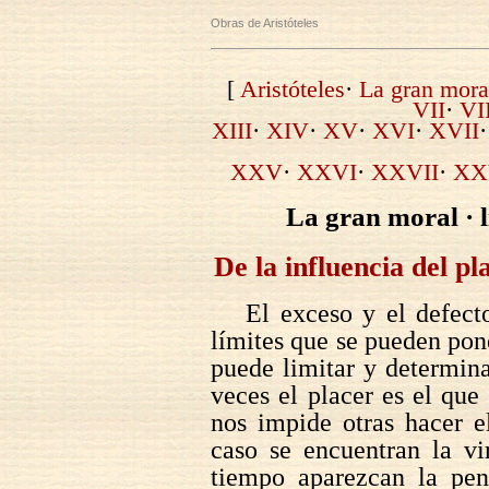
Obras de Aristóteles
[
Aristóteles
·
La gran moral
VII
·
VI
XIII
·
XIV
·
XV
·
XVI
·
XVII
XXV
·
XXVI
·
XXVII
·
XX
La gran moral · l
De la influencia del pl
El exceso y el defect
límites que se pueden pone
puede limitar y determina
veces el placer es el que
nos impide otras hacer e
caso se encuentran la vi
tiempo aparezcan la pena